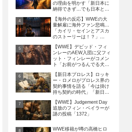
の理由を明かす「新日本に
納得できず…でも日本との
縁は切りたくなかった」
【海外の反応】WWEの大
量解雇に海外ファン悲鳴…
「カイリ・セインとアスカ
のストーリーは！？」
「Wyatt Sicksはブッキング
【WWE】デビッド・フィ
の犠牲になった」
ンレーのAEW入団に父フィ
ット・フィンレーがコメン
ト「お前がつるんでる犬連
中なんて処分しちまえ！」
【新日本プロレス】ロッキ
ー・ロメロがプロレス界の
契約事情を語る「今は掛け
持ち契約の時代」「新日本
は複数年契約に積極的にな
【WWE】Judgement Day
るべき」
追放のフィン・ベイラーが
謎の投稿「1372」
WWE移籍が噂の高橋ヒロ