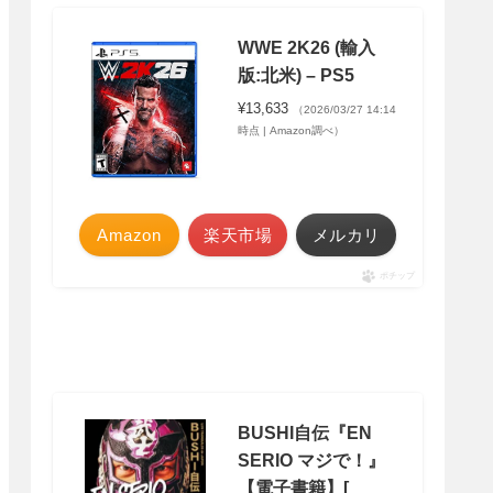
WWE 2K26 (輸入
版:北米) – PS5
¥13,633
（2026/03/27 14:14
時点 | Amazon調べ）
Amazon
楽天市場
メルカリ
ポチップ
BUSHI自伝『EN
SERIO マジで！』
【電子書籍】[