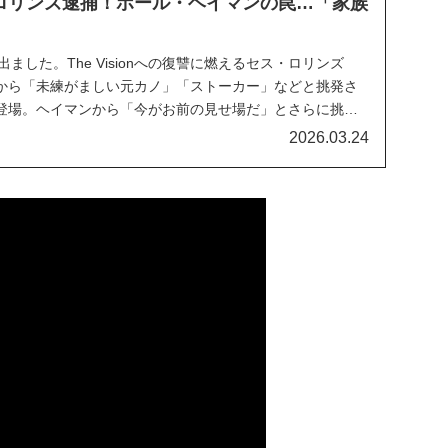
ロリンズ逮捕！ポール・ヘイマンの罠…「家族
ました。The Visionへの復讐に燃えるセス・ロリンズ
から「未練がましい元カノ」「ストーカー」などと挑発さ
登場。ヘイマンから「今がお前の見せ場だ」とさらに挑発
ると、即座にボストン警察の警官たちが立ち塞がり、伏せ
2026.03.24
寸前に状況に「ヘイマンの罠にかかってしま...