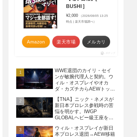
BUSHI ]
¥2,000
（2026/08/05 13:25
時点 | 楽天市場調べ）
Amazon
楽天市場
メルカリ
ポチップ
WWE退団のカイリ・セイ
ンが敏腕代理人と契約。ウ
ィル・オスプレイやオカ
ダ・カズチカらAEWトップ
レスラーたちを担当
【TNA】ニック・ネメスが
新日本プロレス参戦時の苦
悩を明かす。IWGP
GLOBALヘビー級王座を
TNAで防衛するプランが頓
ウィル・オスプレイが新日
挫
本プロレス退団→AEW移籍