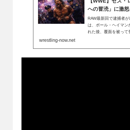
【WWE】セス・
への冒涜」に激怒
RAW最新回で逮捕者が出
は、ポール・ヘイマン
れた後、覆面を被って
されて覆面を脱ぎ捨て
wrestling-now.net
るよう命じました。逮捕