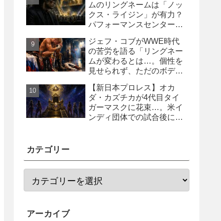
ムのリングネームは「ノッ
クス・ライジン」が有力？
パフォーマンスセンター入
り目前と報じられる
ジェフ・コブがWWE時代
の苦労を語る「リングネー
ムが変わるとは…。個性を
見せられず、ただのボディ
ガード2号に」
【新日本プロレス】オカ
ダ・カズチカが4代目タイ
ガーマスクに花束…。米イ
ンディ団体での試合後にサ
プライズ登場
カテゴリー
アーカイブ