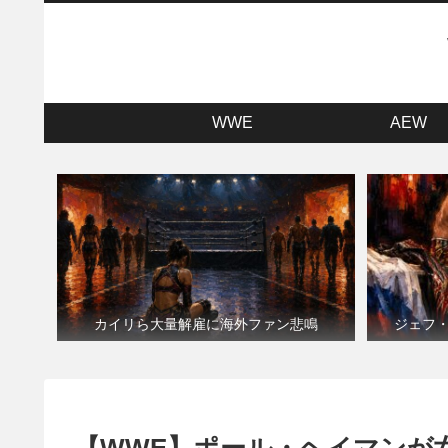
WWE
AEW
カイリら大量解雇に海外ファン悲鳴
ジェフ