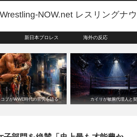
Wrestling-NOW.net レスリングナ
新日本プロレス
海外の反応
・コブがWWE時代の苦労を語る
カイリが敏腕代理人と