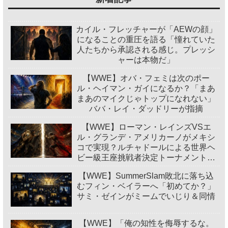
カイル・フレッチャーが「AEWの顔」
になることの重圧を語る「憧れていた
人たちから承認される感じ。プレッシ
ャーは本物だ」
【WWE】オバ・フェミは次のポー
ル・ヘイマン・ガイになるか？「まあ
まあのマイクじゃトップになれない」
ババ・レイ・ダッドリーが指摘
【WWE】ローマン・レインズVSエ
ル・グランデ・アメリカーノがメキシ
コで実現？ルチャドールによる世界ヘ
ビー級王座挑戦者決定トーナメント開
催
【WWE】SummerSlam敗北に落ち込
むフィン・ベイラーへ「初めてか？」
サミ・ゼインがミームでいじり＆同情
【WWE】「俺の知性を侮辱するな。