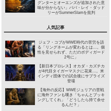
グンターとオーエンズが追加された意
味が分からない」ババ・レイ・ダッド
リーがSummerSlamを批判
人気記事
ジェフ・コブがWWE時代の苦労を語
る「リングネームが変わるとは…。個
性を見せられず、ただのボディガード
2号に」
【新日本プロレス】オカダ・カズチカ
が4代目タイガーマスクに花束…。米
インディ団体での試合後にサプライズ
登場
【海外の反応】WWEジュリアの苦戦
に海外ファンも嘆き「ちゃんとブッキ
ングしてくれ」「どうしたら持て余せ
るんだ？」