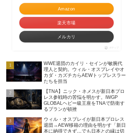
Amazon
楽天市場
メルカリ
ポチップ
WWE退団のカイリ・セインが敏腕代
理人と契約。ウィル・オスプレイやオ
カダ・カズチカらAEWトップレスラー
たちを担当
【TNA】ニック・ネメスが新日本プロ
レス参戦時の苦悩を明かす。IWGP
GLOBALヘビー級王座をTNAで防衛す
るプランが頓挫
ウィル・オスプレイが新日本プロレス
退団→AEW移籍の理由を明かす「新日
本に納得できず…でも日本との縁は切