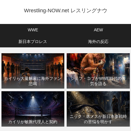
Wrestling-NOW.net レスリングナウ
WWE
AEW
新日本プロレス
海外の反応
カイリら大量解雇に海外ファン
ジェフ・コブがWWE時代の苦
悲鳴
労を語る
ニック・ネメスが新日本参戦時
カイリが敏腕代理人と契約
の苦悩を明かす