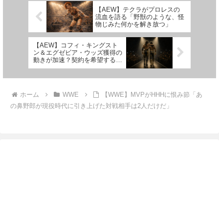
た」という意見がある一方で、シ
でおり、その後2016年に退団...
【AEW】テクラがプロレスの
ナの...
流血を語る「野獣のような、怪
物じみた何かを解き放つ」
【AEW】コフィ・キングスト
ン＆エグゼビア・ウッズ獲得の
動きが加速？契約を希望する内
部の声が非常に多いと報じられ
る
ホーム
WWE
【WWE】MVPがHHHに恨み節「あ
の鼻野郎が現役時代に引き上げた対戦相手は2人だけだ」