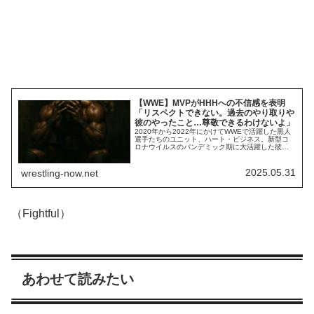
【WWE】MVPがHHHへの不信感を表明
「リスペクトできない。過去のやり取りや
彼のやったこと…尊敬できるわけないよ」
2020年から2022年にかけてWWEで活躍した黒人
選手たちのユニット、ハート・ビジネス。新型コ
ロナウイルスのパンデミック期に大活躍した彼ら
は、何度か再結成の噂が流れながらも、結局は実
現しませんでした。メンバーだったMVP、ボビ
ー・ラシュリー、そしてシェルトン・ベンジャミ
2025.05.31
wrestling-now.net
ンは2024年にAEWへ移籍し、ハート・ビジネスの
意志を継ぐユニットハート・シンジケート...
（Fightful）
あわせて読みたい