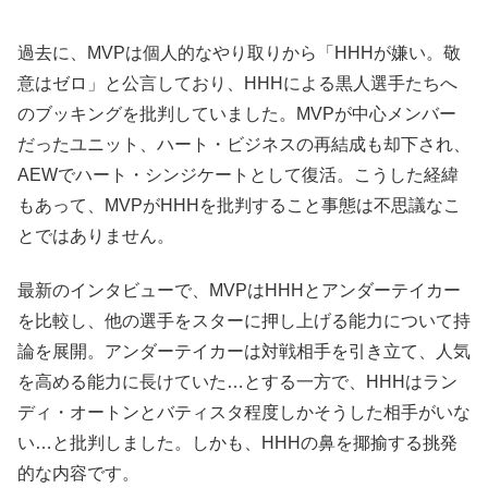
過去に、MVPは個人的なやり取りから「HHHが嫌い。敬
意はゼロ」と公言しており、HHHによる黒人選手たちへ
のブッキングを批判していました。MVPが中心メンバー
だったユニット、ハート・ビジネスの再結成も却下され、
AEWでハート・シンジケートとして復活。こうした経緯
もあって、MVPがHHHを批判すること事態は不思議なこ
とではありません。
最新のインタビューで、MVPはHHHとアンダーテイカー
を比較し、他の選手をスターに押し上げる能力について持
論を展開。アンダーテイカーは対戦相手を引き立て、人気
を高める能力に長けていた…とする一方で、HHHはラン
ディ・オートンとバティスタ程度しかそうした相手がいな
い…と批判しました。しかも、HHHの鼻を揶揄する挑発
的な内容です。