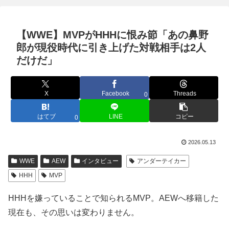
【WWE】MVPがHHHに恨み節「あの鼻野
郎が現役時代に引き上げた対戦相手は2人
だけだ」
X
Facebook
Threads
0
はてブ
LINE
コピー
0
2026.05.13
WWE
AEW
インタビュー
アンダーテイカー
HHH
MVP
HHHを嫌っていることで知られるMVP。AEWへ移籍した
現在も、その思いは変わりません。