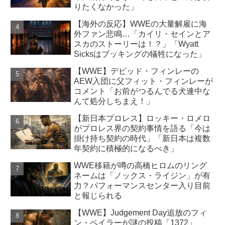
りたくなかった」
【海外の反応】WWEの大量解雇に海
外ファン悲鳴…「カイリ・セインとア
スカのストーリーは！？」「Wyatt
Sicksはブッキングの犠牲になった」
【WWE】デビッド・フィンレーの
AEW入団に父フィット・フィンレーが
コメント「お前がつるんでる犬連中な
んて処分しちまえ！」
【新日本プロレス】ロッキー・ロメロ
がプロレス界の契約事情を語る「今は
掛け持ち契約の時代」「新日本は複数
年契約に積極的になるべき」
WWE移籍が噂の高橋ヒロムのリング
ネームは「ノックス・ライジン」が有
力？パフォーマンスセンター入り目前
と報じられる
【WWE】Judgement Day追放のフィ
ン・ベイラーが謎の投稿「1372」