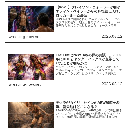
【WWE】グレイソン・ウォーラーが明か
すフィン・ベイラーからの粋な差し入れ。
ロッカールーム裏話
2026年1月に開催されたRAWアイルランド・ベル
ファスト大会で、地元出身のフィン・ベイラーが
仲間たちをおもてなししました。オーストラリア
出身のグレイソン・ウォーラーは、仲間たちに
「シューイ」（オーストラリア発祥の、祝杯とし
て靴から酒を飲む儀式）をさせることで知られて
2026.05.12
wrestling-now.net
います。しかし、ベルファスト大会での祝杯は普
段と違うものでした。ブランディ・ローデスの
Pod...
The EliteとNew Dayの夢の共演…。2018
年にHHHとヤング・バックスが交渉して
いたことが明らかに
ヤング・バックスのマット・ジャクソンが、かつ
てNew Day（ビッグE、コフィ・キングストン、エ
グゼビア・ウッズ）とのドリームマッチ実現に向
けて、WWEのHHHと直接交渉を行っていた事実を
明かしました。YouTubeチャンネル「Being The
Elite」の最新エピソードでマットが明かしたの
2026.05.12
wrestling-now.net
は、2018年にWWEのHHHと直接交渉し、The
Eliteと...
テクラがカイリ・セインのAEW移籍を希
望。新天地はどこになる？
STARDOMのOG同士が、AEWのリングで戦は来る
のでしょうか？先日WWEから解雇されたカイリ・
セイン。90日間の競業回避義務期間が課せられる
ため、他団体での活動を再開できるのは7月下旬以
降です。日本に帰るのか、それともアメリカの他
団体へ行くのか…？去就に注目が集まります。そ
んな中、STARDOMの後輩で現AEWのテクラが、