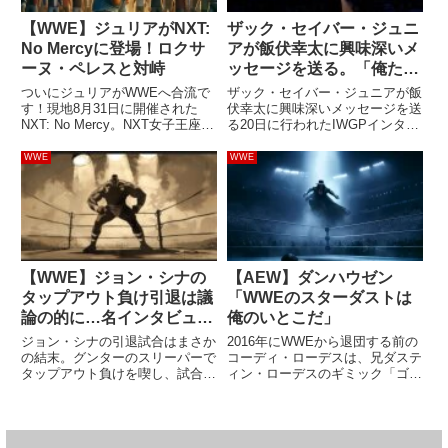
【WWE】ジュリアがNXT:
ザック・セイバー・ジュニ
No Mercyに登場！ロクサ
アが飯伏幸太に興味深いメ
ーヌ・ペレスと対峙
ッセージを送る。「俺たち
は正しい選択をしたよね」
ついにジュリアがWWEへ合流で
ザック・セイバー・ジュニアが飯
す！現地8月31日に開催された
伏幸太に興味深いメッセージを送
NXT: No Mercy。NXT女子王座チ
る20日に行われたIWGPインター
ャンピオンのロクサーヌ・ペレス
コンチネンタル王座決定戦で激戦
はジェイダ・パーカーを相手に防
を繰り広げた飯伏幸太とザック・
WWE
WWE
衛に成功しました。しかし……試
セイバー・ジュニア。試合後、飯
合後、リングが暗転。そこに現れ
伏が「新日本プロレスと契約し
たのがジュリアで...
た」と発表したことについて、...
【WWE】ジョン・シナの
【AEW】ダンハウゼン
タップアウト負け引退は議
「WWEのスターダストは
論の的に…名インタビュア
俺のいとこだ」
ー「負けて引退なんて時代
ジョン・シナの引退試合はまさか
2016年にWWEから退団する前の
遅れ」ラナ「人生はうまく
の結末。グンターのスリーパーで
コーディ・ローデスは、兄ダステ
タップアウト負けを喫し、試合後
ィン・ローデスのギミック「ゴー
いかないもの」
にファンが「本当にそれでよかっ
ルダスト」に似た「スターダス
たのか？」を議論し続けていま
ト」として活動していた時期があ
す。「あれは最高の引退の瞬間だ
りました。この頃のコーディは
った。シナの表情は感動的だっ
WWEにおける自分の立場に悩ん