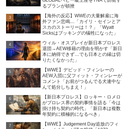
GLOBALヘビー級王座をTNAで防衛す
るプランが頓挫
【海外の反応】WWEの大量解雇に海
外ファン悲鳴…「カイリ・セインとア
スカのストーリーは！？」「Wyatt
Sicksはブッキングの犠牲になった」
ウィル・オスプレイが新日本プロレス
退団→AEW移籍の理由を明かす「新日
本に納得できず…でも日本との縁は切
りたくなかった」
【WWE】デビッド・フィンレーの
AEW入団に父フィット・フィンレーが
コメント「お前がつるんでる犬連中な
んて処分しちまえ！」
【新日本プロレス】ロッキー・ロメロ
がプロレス界の契約事情を語る「今は
掛け持ち契約の時代」「新日本は複数
年契約に積極的になるべき」
【WWE】Judgement Day追放のフィ