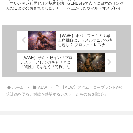
していたテレビ局TNTと契約を結
GENESISで久々に日本のリング
んだことが発表されました。10
へ上がったウィル・オスプレイ。
月からは毎週火曜日に生放送番組
UNITED EMPIREの盟友グレー
が放送されるという噂です。6月
ト-O-カーン&HENAREとのトリ
9日の新日本プロレ
オで試合に出場し、観客から大歓
ス"Dominion"でオカダ・カズチカ
声を浴びた彼は、今後も新日本へ
の持つIWGPヘビー級王座に...
の参戦を続け...
【WWE】オバ・フェミの世界
王座挑戦はレッスルマニアへ持
ち越し？ ブロック・レスナー
との抗争優先でファンの間に不
満の声も
【WWE】サミ・ゼイン「プロ
レスラーとしてのキャリアは
『犠牲』ではなく『特権』なん
だ」
ホーム
AEW
【AEW】アダム・コープランドが引
退計画を語る。対戦を熱望するレスラーたちの名を挙げる