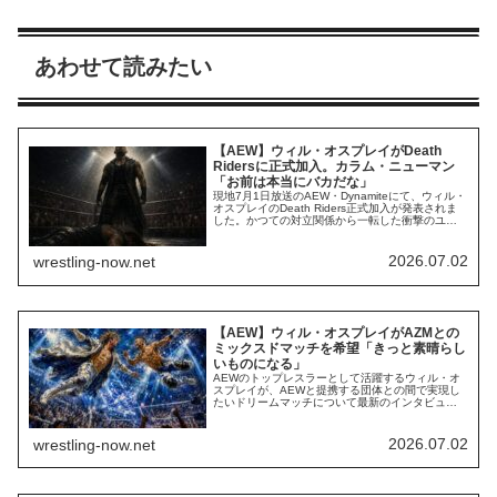
あわせて読みたい
【AEW】ウィル・オスプレイがDeath
Ridersに正式加入。カラム・ニューマン
「お前は本当にバカだな」
現地7月1日放送のAEW・Dynamiteにて、ウィル・
オスプレイのDeath Riders正式加入が発表されま
した。かつての対立関係から一転した衝撃のユニ
ット入りに対し、UNITED EMPIREの盟友カラム・
ニューマンがSNSで痛烈な批判を展開するなど、
早くも波紋を呼んでいます。かつて、オスプレイ
2026.07.02
wrestling-now.net
とDeath Ridersは対立関係にありました。しか
し、...
【AEW】ウィル・オスプレイがAZMとの
ミックスドマッチを希望「きっと素晴らし
いものになる」
AEWのトップレスラーとして活躍するウィル・オ
スプレイが、AEWと提携する団体との間で実現し
たいドリームマッチについて最新のインタビュー
で語りました。STARDOMのAZMとのミックスド
マッチ（男女混合戦）を希望しているようです。
ウィル・オスプレイが対戦を熱望する「2人の日本
2026.07.02
wrestling-now.net
人レスラー」とは？AEWは提携団体である新日本
プロレス、CMLL、STARDOMと共...