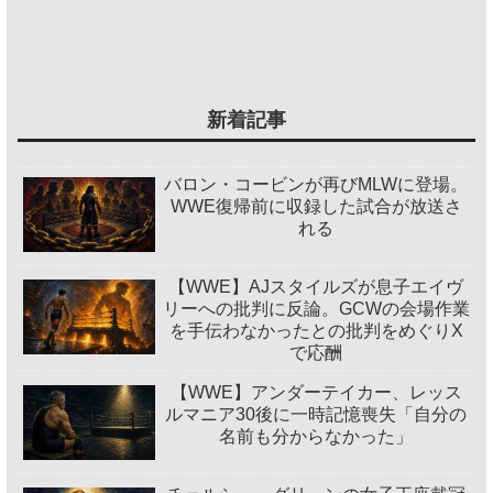
新着記事
バロン・コービンが再びMLWに登場。
WWE復帰前に収録した試合が放送さ
れる
【WWE】AJスタイルズが息子エイヴ
リーへの批判に反論。GCWの会場作業
を手伝わなかったとの批判をめぐりX
で応酬
【WWE】アンダーテイカー、レッス
ルマニア30後に一時記憶喪失「自分の
名前も分からなかった」