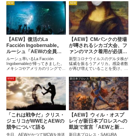
AEW
AEW
【AEW】復活のLa
【AEW】CMパンクの登場
Facción Ingobernable。
が噂されるシカゴ大会、フ
ルーシュ「AEWの全員を
ァンのマスク着用が必須に
ぶちのめす」
なりそう
ルーシュ率いるLa Facción
新型コロナウイルスのデルタ株が
Ingobernableが帰ってきました。
猛威を振るうアメリカ。感染者数
メキシコやアメリカのリングで大
が再び増えていることを受け、各
暴れしてきた人気ユニットは、先
都市が対策に動いています。
日放送されたCollisionで久々の復
AEWは現地時間8月20日にシカゴ
WWE
新日本プロレス
活。ルーシュ、ドラリスティコ、
でRampageの収録を行います。
プレストン・ヴァンスの3人で暴
「The First Dance」と銘打た
れ...
れ、社長のトニ...
「これは戦争だ」クリス・
【AEW】ウィル・オスプ
ジェリコがWWEとAEWの
レイが新日本プロレスへの
競争について語る
凱旋で宣言「AEWと新日
本の架け橋になる」
先日、AEWがかつてWCWを放送
新日本プロレス・SAKURA