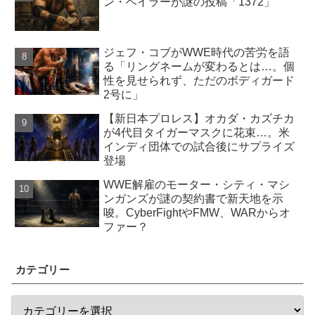
ン・ベイラーが謎の投稿「1372」
ジェフ・コブがWWE時代の苦労を語
る「リングネームが変わるとは…。個
性を見せられず、ただのボディガード
2号に」
【新日本プロレス】オカダ・カズチカ
が4代目タイガーマスクに花束…。米
インディ団体での試合後にサプライズ
登場
WWE解雇のモーター・シティ・マシ
ンガンズが謎の契約書で新天地を示
唆。CyberFightやFMW、WARからオ
ファー？
カテゴリー