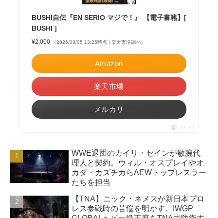
BUSHI自伝『EN SERIO マジで！』 【電子書籍】[
BUSHI ]
¥2,000
（2026/08/05 13:25時点 | 楽天市場調べ）
Amazon
楽天市場
メルカリ
ポチップ
WWE退団のカイリ・セインが敏腕代
理人と契約。ウィル・オスプレイやオ
カダ・カズチカらAEWトップレスラー
たちを担当
【TNA】ニック・ネメスが新日本プロ
レス参戦時の苦悩を明かす。IWGP