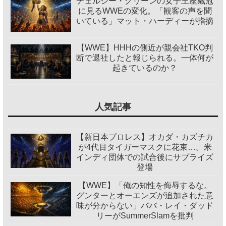
チェルシー・グリーンの女子王座戴冠
に見るWWEの変化。「観客の声を聞
いている」マット・ハーディーが指摘
【WWE】HHHの側近が親会社TKO判
断で退社したと報じられる。一体何が
起きているのか？
人気記事
【新日本プロレス】オカダ・カズチカ
が4代目タイガーマスクに花束…。米
インディ団体での試合後にサプライズ
登場
【WWE】「俺の知性を侮辱するな。
グンターとオーエンズが追加された意
味が分からない」ババ・レイ・ダッド
リーがSummerSlamを批判