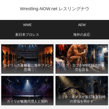
Wrestling-NOW.net レスリングナウ
WWE
AEW
新日本プロレス
海外の反応
カイリら大量解雇に海外ファン
ジェフ・コブがWWE時代の苦
悲鳴
労を語る
ニック・ネメスが新日本参戦時
カイリが敏腕代理人と契約
の苦悩を明かす