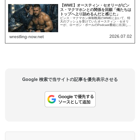
【WWE】オースティン・セオリーがビン
ス・マクマホンとの関係を回顧「俺たちは
トップへ上り詰めるんだと感じた」
ビンス・マクマホン体制晩期のWWEにおいて、特
大のプッシュを受けていたオースティン・セオリ
ーが、ローガン・ポールのPodcast番組に出演し当
時の舞台裏を振り返りました。ビンスからの直接
指導でトップへ上り詰める確信を得た瞬間や、体
制変更後の葛藤について赤裸々に語っています。
2026.07.02
wrestling-now.net
オースティン・セオリーはビンスからの「特大の
プッシュ」をどう感じていたのか？NXTから...
Google 検索で当サイトの記事を優先表示させる