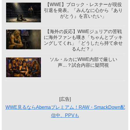
【WWE】ブロック・レスナーが現役
引退を発表。「みんなに心から『あり
がとう』を言いたい」
【海外の反応】WWEジュリアの苦戦
に海外ファンも嘆き「ちゃんとブッキ
ングしてくれ」「どうしたら持て余せ
るんだ？」
ソル・ルカにWWE内部で厳しい
声…？試合内容に疑問視
[広告]
WWE見るならAbemaプレミアム！RAW・SmackDown配
信中、PPVも