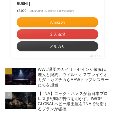
BUSHI ]
¥2,000
（2026/08/05 13:25時点 | 楽天市場調べ）
Amazon
楽天市場
メルカリ
ポチップ
WWE退団のカイリ・セインが敏腕代
理人と契約。ウィル・オスプレイやオ
カダ・カズチカらAEWトップレスラー
たちを担当
【TNA】ニック・ネメスが新日本プロ
レス参戦時の苦悩を明かす。IWGP
GLOBALヘビー級王座をTNAで防衛す
るプランが頓挫