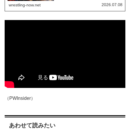
陥落に、サミはパンクへの怒りを隠せません。
2026.07.08
wrestling-now.net
WWEのSNSアカウントで公開された映像の中で、
悔しさをぶちまけています。長年にわたるキャリ
アの中で、サミは初めてWWEの最高峰のタイトル
を手にしました。盟友ケビ...
（PWInsider）
あわせて読みたい