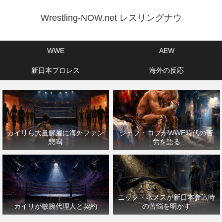
Wrestling-NOW.net レスリングナウ
WWE
AEW
新日本プロレス
海外の反応
カイリら大量解雇に海外ファン
ジェフ・コブがWWE時代の苦
悲鳴
労を語る
ニック・ネメスが新日本参戦時
カイリが敏腕代理人と契約
の苦悩を明かす