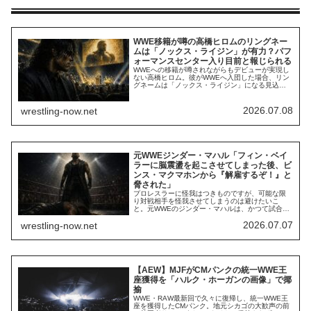
WWE移籍が噂の高橋ヒロムのリングネー
ムは「ノックス・ライジン」が有力？パフ
ォーマンスセンター入り目前と報じられる
WWEへの移籍が噂されながらもデビューが実現し
ない高橋ヒロム。彼がWWEへ入団した場合、リン
グネームは「ノックス・ライジン」になる見込み
だとレスリング・オブザーバーが報じました。ま
た、まもなくパフォーマンスセンターに合流する
とも報じられています。さらに、WWEが狙うもう
2026.07.08
wrestling-now.net
1人のフリーエージェントについての情報も報じら
れています。ヒロムよりも先にWWEデビューが...
元WWEジンダー・マハル「フィン・ベイ
ラーに脳震盪を起こさせてしまった後、ビ
ンス・マクマホンから『解雇するぞ！』と
脅された」
プロレスラーに怪我はつきものですが、可能な限
り対戦相手を怪我させてしまうのは避けたいこ
と。元WWEのジンダー・マハルは、かつて試合中
にフィン・ベイラーに脳震盪を起こさせてしまっ
2026.07.07
wrestling-now.net
た後、ビンス・マクマホンから激怒されたことを
最新のインタビューで明かしています。マハルが
語ったのは、ベイラーとの試合中に「お決まりの
やりとり」をミスし、ベイラーに大ダメージを与
えてしま...
【AEW】MJFがCMパンクの統一WWE王
座獲得を「ハルク・ホーガンの画像」で揶
揄
WWE・RAW最新回で久々に復帰し、統一WWE王
座を獲得したCMパンク。地元シカゴの大歓声の前