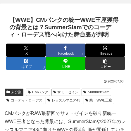
【WWE】CMパンクの統一WWE王座獲得
の背景とは？SummerSlamでのコーデ
ィ・ローデス戦へ向けた舞台裏が判明
X
Facebook
Threads
0
はてブ
LINE
コピー
0
2026.07.08
未分類
CMパンク
サミ・ゼイン
SummerSlam
コーディ・ローデス
レッスルマニア43
統一WWE王座
CMパンクがRAW最新回でサミ・ゼインを破り新統一
WWE王者となった背景には、SummerSlamや2027年のレ
ッスルマニア43に向けたWWEの長期計画が関係している