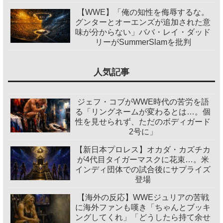
【WWE】「俺の知性を侮辱するな。
グンターとオーエンズが追加された意
味が分からない」ババ・レイ・ダッド
リーがSummerSlamを批判
人気記事
ジェフ・コブがWWE時代の苦労を語
る「リングネームが変わるとは…。個
性を見せられず、ただのボディガード
2号に」
【新日本プロレス】オカダ・カズチカ
が4代目タイガーマスクに花束…。米
インディ団体での試合後にサプライズ
登場
【海外の反応】WWEジュリアの苦戦
に海外ファンも嘆き「ちゃんとブッキ
ングしてくれ」「どうしたら持て余せ