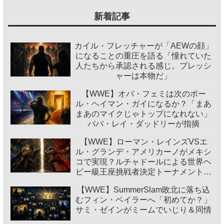
新着記事
カイル・フレッチャーが「AEWの顔」
になることの重圧を語る「憧れていた
人たちから承認される感じ。プレッシ
ャーは本物だ」
【WWE】オバ・フェミは次のポー
ル・ヘイマン・ガイになるか？「まあ
まあのマイクじゃトップになれない」
ババ・レイ・ダッドリーが指摘
【WWE】ローマン・レインズVSエ
ル・グランデ・アメリカーノがメキシ
コで実現？ルチャドールによる世界ヘ
ビー級王座挑戦者決定トーナメント開
催
【WWE】SummerSlam敗北に落ち込
むフィン・ベイラーへ「初めてか？」
サミ・ゼインがミームでいじり＆同情