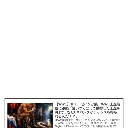
【WWE】サミ・ゼインが統一WWE王座陥
落に激怒「這いつくばって獲得した王座を
9日で…なぜCMパンクがチャンスを得ら
れるんだ！？」
RAW最新回で、サミ・ゼインはCMパンクに敗れ統
一WWE王座を失いました。サウジアラビア大会
Night of Championsでのタイトル獲得から9日での