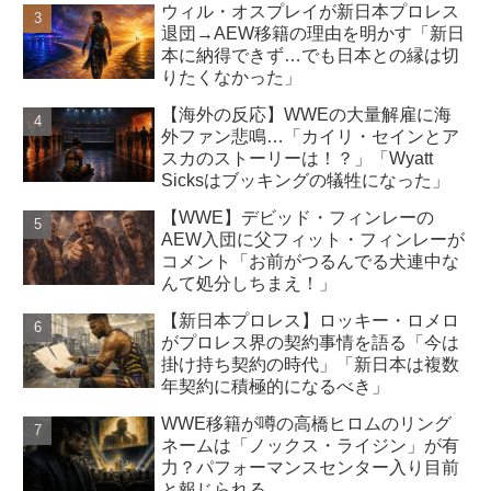
ウィル・オスプレイが新日本プロレス
退団→AEW移籍の理由を明かす「新日
本に納得できず…でも日本との縁は切
りたくなかった」
【海外の反応】WWEの大量解雇に海
外ファン悲鳴…「カイリ・セインとア
スカのストーリーは！？」「Wyatt
Sicksはブッキングの犠牲になった」
【WWE】デビッド・フィンレーの
AEW入団に父フィット・フィンレーが
コメント「お前がつるんでる犬連中な
んて処分しちまえ！」
【新日本プロレス】ロッキー・ロメロ
がプロレス界の契約事情を語る「今は
掛け持ち契約の時代」「新日本は複数
年契約に積極的になるべき」
WWE移籍が噂の高橋ヒロムのリング
ネームは「ノックス・ライジン」が有
力？パフォーマンスセンター入り目前
と報じられる