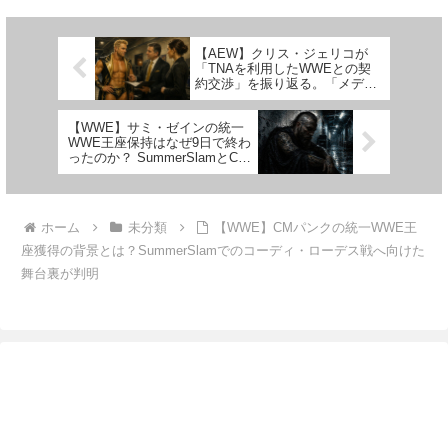
Resurgenceでリオ・ラッシュと
試合数は少ないながらも常に大き
対戦します。WWEのクルーザー
な話題を集めています。レッスル
ウェイト級戦線...
マニア40ではランデ...
【AEW】クリス・ジェリコが
「TNAを利用したWWEとの契
約交渉」を振り返る。「メディ
アも活用し、WWEから希望額
を引き出した」
【WWE】サミ・ゼインの統一
WWE王座保持はなぜ9日で終わ
ったのか？ SummerSlamとCM
パンク＆コーディ・ローデスの
関係は
ホーム
未分類
【WWE】CMパンクの統一WWE王
座獲得の背景とは？SummerSlamでのコーディ・ローデス戦へ向けた
舞台裏が判明