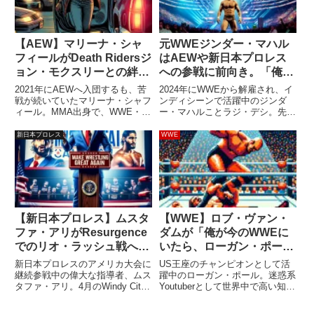
【AEW】マリーナ・シャ
元WWEジンダー・マハル
フィールがDeath Ridersジ
はAEWや新日本プロレス
ョン・モクスリーとの絆を
への参戦に前向き。「俺に
語る。「私は彼の守護者」
はどんな可能性だってあ
2021年にAEWへ入団するも、苦
2024年にWWEから解雇され、イ
る」
戦が続いていたマリーナ・シャフ
ンディシーンで活躍中のジンダ
ィール。MMA出身で、WWE・
ー・マハルことラジ・デシ。先
NXTでも活躍した彼女は、AEW
日、彼はAAAのTriplemaniaに参
でテレビ番組になかなか出演でき
戦し、AEWの巨人サトナム・シ
新日本プロレス
WWE
ない期間が続き、やっと出られて
ンとのタッグでAAA世界タッグ
もなかなか結果を出せずにいまし
王座を獲得しました。GCWにも
た。そんな状況の彼女に対...
参戦するなど、充実...
【新日本プロレス】ムスタ
【WWE】ロブ・ヴァン・
ファ・アリがResurgence
ダムが「俺が今のWWEに
でのリオ・ラッシュ戦への
いたら、ローガン・ポール
意気込みを語る。「これは
との間に問題を抱えただろ
新日本プロレスのアメリカ大会に
US王座のチャンピオンとして活
新日本とリオへの慈善活動
う」と考える理由とは？
継続参戦中の偉大な指導者、ムス
躍中のローガン・ポール。迷惑系
タファ・アリ。4月のWindy City
Youtuberとして世界中で高い知名
だ」
Riotで高橋ヒロムを撃破した彼
度を誇る彼は、WWEでの本格的
は、現地5月11日開催の
な活動を開始した2022年以降、