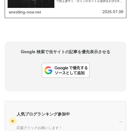
で前王者サミ・ゼインのタイトル保持をわずか9日
間で終わらせた彼に対し、古巣AEWで激しい抗争
を繰り広げたMJFがInstagramで統合後すぐに削除
した画像がファンの間で話題を呼んでいます。MJF
2026.07.08
wrestling-now.net
が投稿したのは、レッスルマニア9におけるハル
ク・ホーガンの王座獲得の瞬...
Google 検索で当サイトの記事を優先表示させる
人気ブログランキング参加中
★
→
応援クリックお願いします！