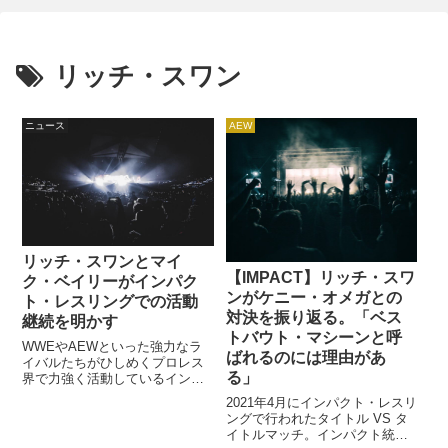
リッチ・スワン
ニュース
AEW
リッチ・スワンとマイ
【IMPACT】リッチ・スワ
ク・ベイリーがインパク
ンがケニー・オメガとの
ト・レスリングでの活動
対決を振り返る。「ベス
継続を明かす
トバウト・マシーンと呼
WWEやAEWといった強力なラ
ばれるのには理由があ
イバルたちがひしめくプロレス
る」
界で力強く活動しているインパ
クト・レスリング。他団体に引
2021年4月にインパクト・レスリ
けを取らない高レベルな試合を
ングで行われたタイトル VS タ
提供しているインパクトにとっ
イトルマッチ。インパクト統一
て、優秀なレスラーとの契約は