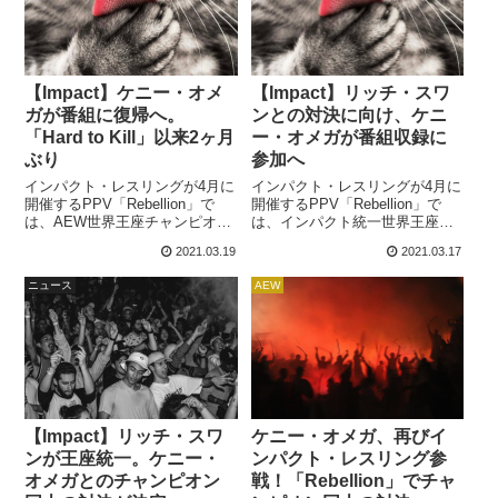
【Impact】ケニー・オメ
【Impact】リッチ・スワ
ガが番組に復帰へ。
ンとの対決に向け、ケニ
「Hard to Kill」以来2ヶ月
ー・オメガが番組収録に
ぶり
参加へ
インパクト・レスリングが4月に
インパクト・レスリングが4月に
開催するPPV「Rebellion」で
開催するPPV「Rebellion」で
は、AEW世界王座チャンピオン
は、インパクト統一世界王座チ
のケニー・オメガと、インパク
ャンピオンのリッチ・スワン
2021.03.19
2021.03.17
ト統一世界王座チャンピオンの
と、AEW世界王座チャンピオン
リッチ・スワンによるタイトル
のケニー・オメガによる「タイ
ニュース
AEW
VS タイトルマッチが行われま
トル VS タイトル」マッチが行
す。この試合に向けて、ケニー
われます。PWInsiderによれば、
が来週のImpact!に登場すること
この対決に向け、ケニーがイン
が発表されました。BREAKING:
パクトの番組に出演する可能性
@AEW World Champion @K...
が高いようです。今週月曜日か
ら行われている番組収録にケ...
【Impact】リッチ・スワ
ケニー・オメガ、再びイ
ンが王座統一。ケニー・
ンパクト・レスリング参
オメガとのチャンピオン
戦！「Rebellion」でチャ