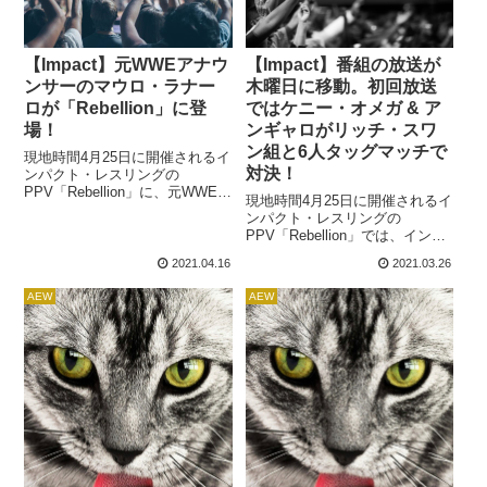
参加。A...
った)イベントは「Slammive...
【Impact】元WWEアナウ
【Impact】番組の放送が
ンサーのマウロ・ラナー
木曜日に移動。初回放送
ロが「Rebellion」に登
ではケニー・オメガ & ア
場！
ンギャロがリッチ・スワ
ン組と6人タッグマッチで
現地時間4月25日に開催されるイ
対決！
ンパクト・レスリングの
PPV「Rebellion」に、元WWEの
現地時間4月25日に開催されるイ
実況アナウンサー、マウロ・ラ
ンパクト・レスリングの
ナーロが登場することが発表さ
PPV「Rebellion」では、インパ
れました。ラナーロが登場する
クト統一世界王座チャンピオン
のはメインイベント。ケニー・
2021.04.16
2021.03.26
のリッチ・スワンと、AEW世界
オメガとリッチ・スワンの試合
王座チャンピオンのケニー・オ
で実況チームに加わるそうで
AEW
AEW
メガによるタイトル VS タイト
す。BREAKING: Legendary
ルマッチが行われます。この試
commentator Mauro Ranallo w...
合に向け、ケニーは「Impact!」
の最新回に登場。これまでにも
同番組は何度か登場しているケ
ニーですが、番組内で試合を
し...