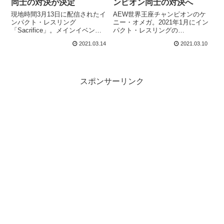
同士の対決が決定
ンピオン同士の対決へ
現地時間3月13日に配信されたイ
AEW世界王座チャンピオンのケ
ンパクト・レスリング
ニー・オメガ。2021年1月にイン
「Sacrifice」。メインイベント
パクト・レスリングの
はリッチ・スワンとムースによ
PPV「Hard to Kill」に参戦した
2021.03.14
2021.03.10
るインパクト世界王座 & TNA世
際には、The Good Brothersとタ
界ヘビー級王座の統一戦でし
ッグを組み、リッチ・スワン &
た。2020年10月にインパクト世
ムース & クリス・セイビン組と
界王座を戴冠したリッチ・スワ
対戦しました。現地時間3月9日
ンは、これまでに5度の防衛に成
に放送されたインパクトのウィ
スポンサーリンク
功。AEW世界王座チャンピオン
ークリー番組「Impact!」で、ケ
のケニー・オメガとは抗争の気
ニーに関する発表がありまし
配がありました。一方のムース
た...
は、...