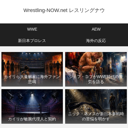
Wrestling-NOW.net レスリングナウ
WWE
AEW
新日本プロレス
海外の反応
カイリら大量解雇に海外ファン
ジェフ・コブがWWE時代の苦
悲鳴
労を語る
ニック・ネメスが新日本参戦時
カイリが敏腕代理人と契約
の苦悩を明かす