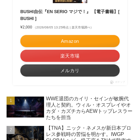
BUSHI自伝『EN SERIO マジで！』 【電子書籍】[
BUSHI ]
¥2,000
（2026/08/05 13:25時点 | 楽天市場調べ）
Amazon
楽天市場
メルカリ
ポチップ
WWE退団のカイリ・セインが敏腕代
理人と契約。ウィル・オスプレイやオ
カダ・カズチカらAEWトップレスラー
たちを担当
【TNA】ニック・ネメスが新日本プロ
レス参戦時の苦悩を明かす。IWGP