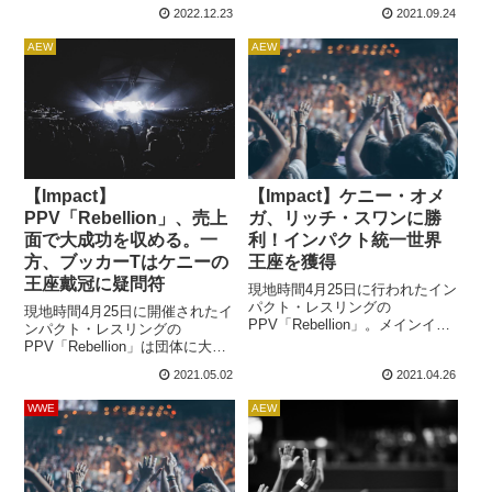
世界王座チャンピオンのリッ
重要です。大手団体からのオフ
2022.12.23
2021.09.24
チ・スワンとAEW世界王座チャ
ァーよりも魅力的な条件を提示
ンピオンのケニー・オメガが激
するのは難しいことですが、最
AEW
AEW
突し、勝利したケニーがインパ
近、2人のレスラーと今後数年は
クト統一世界王座を獲得しまし
繋がりを保てることが明らかに
た。スワンにとって、ケニーと
なりました。1人目は...
の対決は非常に大きな意味があ
ったようです。Youtube番組
「The Sportsman」にゲスト...
【Impact】
【Impact】ケニー・オメ
PPV「Rebellion」、売上
ガ、リッチ・スワンに勝
面で大成功を収める。一
利！インパクト統一世界
方、ブッカーTはケニーの
王座を獲得
王座戴冠に疑問符
現地時間4月25日に行われたイン
パクト・レスリングの
現地時間4月25日に開催されたイ
PPV「Rebellion」。メインイベ
ンパクト・レスリングの
ントは、インパクト統一世界王
PPV「Rebellion」は団体に大き
座チャンピオンのリッチ・スワ
な利益をもたらしたようです。
2021.05.02
2021.04.26
ンと、AEW世界王座チャンピオ
レスリング・オブザーバーのデ
ンのケニー・オメガによる「タ
イブ・メルツァーによれば、同
WWE
AEW
イトル VS タイトル・マッチ」
PPVはここ数年で最も成功した
でした。この試合は明らかに特
インパクトのPPVになったそう
別扱いでした。アナウンスチー
です。団体名がインパクト・レ
ムには、元WWEの実況アナウン
スリングになった後、最大の成
サー、マウロ・ラナーロが特別
功を収めた(PPV購入件数が多か