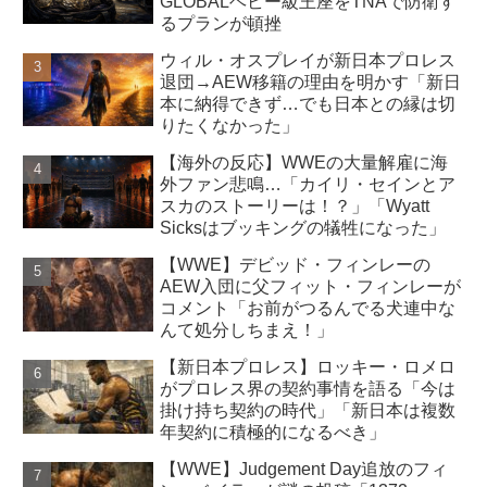
GLOBALヘビー級王座をTNAで防衛す
るプランが頓挫
ウィル・オスプレイが新日本プロレス
退団→AEW移籍の理由を明かす「新日
本に納得できず…でも日本との縁は切
りたくなかった」
【海外の反応】WWEの大量解雇に海
外ファン悲鳴…「カイリ・セインとア
スカのストーリーは！？」「Wyatt
Sicksはブッキングの犠牲になった」
【WWE】デビッド・フィンレーの
AEW入団に父フィット・フィンレーが
コメント「お前がつるんでる犬連中な
んて処分しちまえ！」
【新日本プロレス】ロッキー・ロメロ
がプロレス界の契約事情を語る「今は
掛け持ち契約の時代」「新日本は複数
年契約に積極的になるべき」
【WWE】Judgement Day追放のフィ