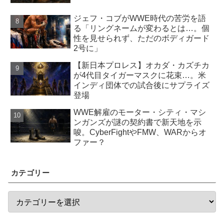
ジェフ・コブがWWE時代の苦労を語
る「リングネームが変わるとは…。個
性を見せられず、ただのボディガード
2号に」
【新日本プロレス】オカダ・カズチカ
が4代目タイガーマスクに花束…。米
インディ団体での試合後にサプライズ
登場
WWE解雇のモーター・シティ・マシ
ンガンズが謎の契約書で新天地を示
唆。CyberFightやFMW、WARからオ
ファー？
カテゴリー