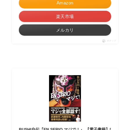
Amazon
楽天市場
メルカリ
ポチップ
BUSHI自伝『EN SERIO マジで！』 【電子書籍】[