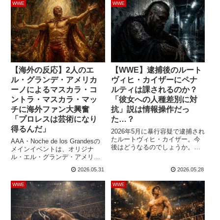
WWE
WWE
レア・バザルテ）がエレベータ
す。誰もが認める名勝負とな
ー内で激しいキスをしていたと
り、メキシコの観客を大熱狂さ
ころに「少しはマナーを守って
せたマスカラ・コントラ・マス
くれ」と注意したところ、怒っ
カラ・マッチ。オリジナルの正
たカイザーから暴行を受け、頭
体であることが明かされたチャ
部に大きな引っかき...
ド・ゲイブルには、各方面から
絶賛のコメントが寄せられて...
【海外の反応】2人のエ
【WWE】逮捕後のルート
ル・グランデ・アメリカ
ヴィヒ・カイザーにペナ
ーノによるマスカラ・コ
ルティは課されるのか？
ントラ・マスカラ・マッ
「彼女への人種差別に対
チに海外ファン大興奮
抗」説は情報操作だっ
「プロレスは芸術になり
た…？
得るんだ」
2026年5月に暴行容疑で逮捕され
たルートヴィヒ・カイザー。今
AAA・Noche de los Grandesの
後はどうなるのでしょうか。自
メインイベントは、オリジナ
宅アパートメントのエレベータ
ル・エル・グランデ・アメリカ
ーで彼女のアンドレア・バサル
ーノと二代目エル・グランデ・
2026.05.31
2026.05.28
テと「制御不能な状態」になる
アメリカーノのキャリアを賭け
ほどキスをしていた彼は、乗り
たマスカラ・コントラ・マスカ
WWE
WWE
合わせた男性から「マナーを守
ラ・マッチ。敗れたほうがマス
れ」と注意され、暴行したとさ
クを脱ぎます。メキシコを舞台
れています。事件後、「被害者
にとんでもない盛り上がりを見
は、メキシコ人のバサルテに人
せていた2人の抗争は、最高の試
種差別的な発言をし、カイザー
合、最高の決着を迎えました。