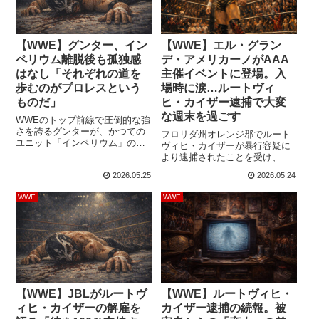
はそれに怒った」と...
勝利したのは二代目エル・グラ
ン...
【WWE】グンター、イン
【WWE】エル・グラン
ペリウム離脱後も孤独感
デ・アメリカーノがAAA
はなし「それぞれの道を
主催イベントに登場。入
歩むのがプロレスという
場時に涙…ルートヴィ
ものだ」
ヒ・カイザー逮捕で大変
な週末を過ごす
WWEのトップ前線で圧倒的な強
さを誇るグンターが、かつての
フロリダ州オレンジ郡でルート
ユニット「インペリウム」のメ
ヴィヒ・カイザーが暴行容疑に
ンバーが隣にいなくなった現状
より逮捕されたことを受け、な
について、孤独は感じていない
ぜか二代目エル・グランデ・ア
2026.05.25
2026.05.24
と明かしました。NXT UK時代、
メリカーノの動向に大きな注目
グンターはルートヴィヒ・カイ
が集まっていました。自宅アパ
WWE
WWE
ザー、ジョバンニ・ヴィンチ、
ートメントで男性に暴行を加え
アレクサンダー・ウルフ（2021
た容疑でカイザーが逮捕された
年に離脱）とともにヒールユニ
後、AAAは現地5月22日に開催予
ット「インペリウム」を結成。
定だったアメリカーノのイベン
しかし、2024年4月にヴィンチが
トを一時中止。その後、カイザ
追放さ...
ーが逮捕後もアメリカ国外での
活動が可能となり、...
【WWE】JBLがルートヴ
【WWE】ルートヴィヒ・
ィヒ・カイザーの解雇を
カイザー逮捕の続報。被