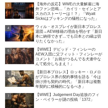
【海外の反応】WWEの大量解雇に海
外ファン悲鳴…「カイリ・セインとア
スカのストーリーは！？」「Wyatt
Sicksはブッキングの犠牲になった」
ウィル・オスプレイが新日本プロレス
退団→AEW移籍の理由を明かす「新日
本に納得できず…でも日本との縁は切
りたくなかった」
【WWE】デビッド・フィンレーの
AEW入団に父フィット・フィンレーが
コメント「お前がつるんでる犬連中な
んて処分しちまえ！」
【新日本プロレス】ロッキー・ロメロ
がプロレス界の契約事情を語る「今は
掛け持ち契約の時代」「新日本は複数
年契約に積極的になるべき」
【WWE】Judgement Day追放のフィ
ン・ベイラーが謎の投稿「1372」