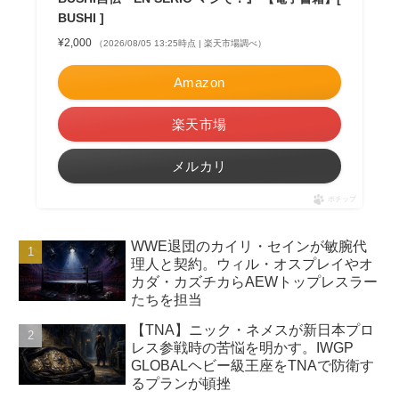
BUSHI ]
¥2,000
（2026/08/05 13:25時点 | 楽天市場調べ）
Amazon
楽天市場
メルカリ
ポチップ
WWE退団のカイリ・セインが敏腕代
理人と契約。ウィル・オスプレイやオ
カダ・カズチカらAEWトップレスラー
たちを担当
【TNA】ニック・ネメスが新日本プロ
レス参戦時の苦悩を明かす。IWGP
GLOBALヘビー級王座をTNAで防衛す
るプランが頓挫