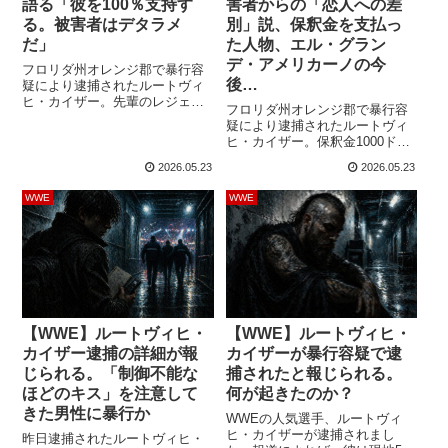
語る「彼を100％支持す
害者からの「恋人への差
る。被害者はデタラメ
別」説、保釈金を支払っ
だ」
た人物、エル・グラン
デ・アメリカーノの今
フロリダ州オレンジ郡で暴行容
後…
疑により逮捕されたルートヴィ
ヒ・カイザー。先輩のレジェン
フロリダ州オレンジ郡で暴行容
ドレスラー、JBLは彼を100％支
疑により逮捕されたルートヴィ
持しています。逮捕状によれ
ヒ・カイザー。保釈金1000ドル
ば、彼は自宅アパートメントの
を支払って保釈されており、今
エレベーターで男性と口論し、
2026.05.23
2026.05.23
後の展開に注目が集まります。
それが暴行へと発展。カイザー
逮捕が報道されてから1日。さら
と恋人が「制御不能なほど親密
WWE
WWE
に続報が次々と報じられていま
な状態」になっていることに対
す。逮捕までの経緯カイザー
して「マナーを守れ」と注意さ
は、自宅アパートメントのエレ
れたことで、カイザーが被害男
ベーター内で恋人のアンドレ
性を殴ったとされてい...
ア・バザルテと「制御不能なほ
どの親密な状態」になり、乗り
合わせた被害男性から「...
【WWE】ルートヴィヒ・
【WWE】ルートヴィヒ・
カイザー逮捕の詳細が報
カイザーが暴行容疑で逮
じられる。「制御不能な
捕されたと報じられる。
ほどのキス」を注意して
何が起きたのか？
きた男性に暴行か
WWEの人気選手、ルートヴィ
ヒ・カイザーが逮捕されまし
昨日逮捕されたルートヴィヒ・