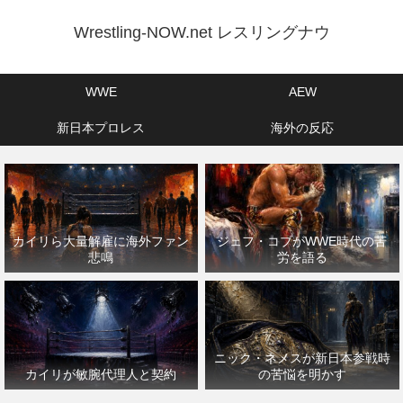
Wrestling-NOW.net レスリングナウ
WWE
AEW
新日本プロレス
海外の反応
カイリら大量解雇に海外ファン
ジェフ・コブがWWE時代の苦
悲鳴
労を語る
ニック・ネメスが新日本参戦時
カイリが敏腕代理人と契約
の苦悩を明かす