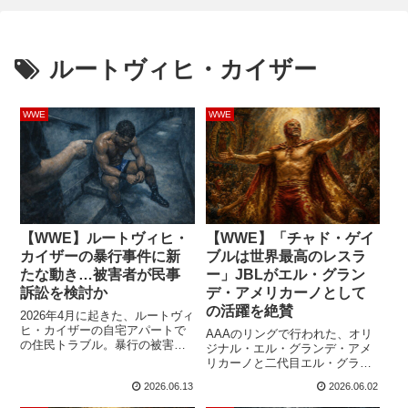
ルートヴィヒ・カイザー
WWE
WWE
【WWE】ルートヴィヒ・
【WWE】「チャド・ゲイ
カイザーの暴行事件に新
ブルは世界最高のレスラ
たな動き…被害者が民事
ー」JBLがエル・グラン
訴訟を検討か
デ・アメリカーノとして
の活躍を絶賛
2026年4月に起きた、ルートヴィ
ヒ・カイザーの自宅アパートで
AAAのリングで行われた、オリ
の住民トラブル。暴行の被害を
ジナル・エル・グランデ・アメ
受けたと主張する男性が民事訴
リカーノと二代目エル・グラン
訟を検討していると報じられま
デ・アメリカーノによるキャリ
2026.06.13
2026.06.02
した。被害者の証言によれば、
アをかけた死闘の衝撃は、今も
カイザーと女性（恋人のアンド
プロレス界を揺るがしていま