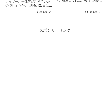
た。報道によれば、彼は現地5月
カイザー。一体何が起きていた
20日にフロリダ州オレンジ郡で
のでしょうか。現地5月20日にフ
「暴行容疑」により逮捕されま
ロリダ州オレンジ郡で暴行容疑
2026.05.22
2026.05.21
した。逮捕者情報サイト
により逮捕されたカイザー。報
「Recently Booked」が更新さ
道によれば、事件は彼が住むア
れ、逮捕に関する簡単な詳細が
パートメントで起きました。被
記録されていました。その後ま
害者の男性は、カイザーと女性
もなく、彼が1000ドルの保釈金
が「制御不能なほどの激しいキ
スポンサーリンク
を支払い、オレンジ郡の矯正施
ス」をしているエレベーターに
設から保釈されたことを
乗り合わせ、「マナーを守って
PWInside...
くれないか」と注意しました。
カイザーはこれに怒り...