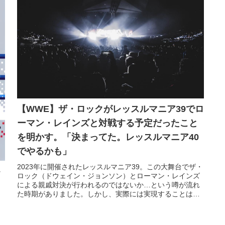
【WWE】ザ・ロックがレッスルマニア39でロ
ーマン・レインズと対戦する予定だったこと
を明かす。「決まってた。レッスルマニア40
でやるかも」
2023年に開催されたレッスルマニア39。この大舞台でザ・
ロック（ドウェイン・ジョンソン）とローマン・レインズ
による親戚対決が行われるのではないか…という噂が流れ
た時期がありました。しかし、実際には実現することはあ
りませんでした。2人の対決は世界中のプロレスファンが待
ち望んでいるドリームマッチ。いつか実現する日は来るで
、
しょうか…。パット・マカフィーのYout...
と