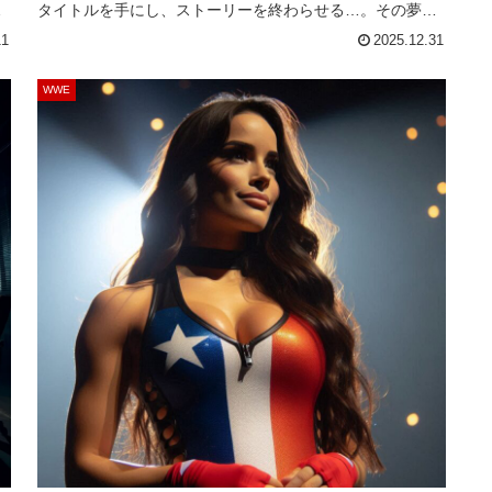
ロ
タイトルを手にし、ストーリーを終わらせる…。その夢が
す
叶わなかったコーディの姿は衝撃的なものでした。このレ
11
2025.12.31
で
ッスルマニア39は、ビンス・マクマホンがクリエイティブ
に関わった最後のレッスルマニアでもあり...
WWE