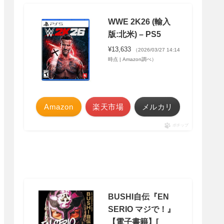
WWE 2K26 (輸入
版:北米) – PS5
¥13,633
（2026/03/27 14:14
時点 | Amazon調べ）
Amazon
楽天市場
メルカリ
ポチップ
BUSHI自伝『EN
SERIO マジで！』
【電子書籍】[