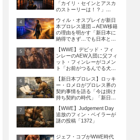
「カイリ・セインとアスカ
のストーリーは！？」
「Wyatt Sicksはブッキング
ウィル・オスプレイが新日
の犠牲になった」
本プロレス退団→AEW移籍
の理由を明かす「新日本に
納得できず…でも日本との
縁は切りたくなかった」
【WWE】デビッド・フィ
ンレーのAEW入団に父フィ
ット・フィンレーがコメン
ト「お前がつるんでる犬連
中なんて処分しちまえ！」
【新日本プロレス】ロッキ
ー・ロメロがプロレス界の
契約事情を語る「今は掛け
持ち契約の時代」「新日本
は複数年契約に積極的にな
【WWE】Judgement Day
るべき」
追放のフィン・ベイラーが
謎の投稿「1372」
ジェフ・コブがWWE時代