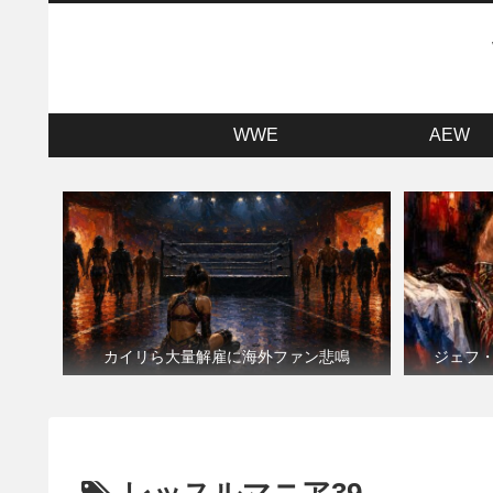
WWE
AEW
カイリら大量解雇に海外ファン悲鳴
ジェフ