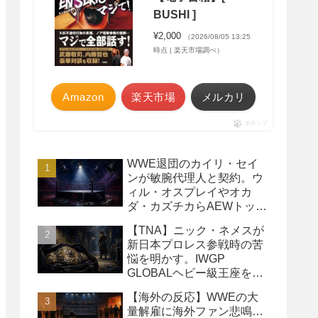
BUSHI ]
¥2,000
（2026/08/05 13:25
時点 | 楽天市場調べ）
Amazon
楽天市場
メルカリ
ポチップ
WWE退団のカイリ・セイ
ンが敏腕代理人と契約。ウ
ィル・オスプレイやオカ
ダ・カズチカらAEWトップ
レスラーたちを担当
【TNA】ニック・ネメスが
新日本プロレス参戦時の苦
悩を明かす。IWGP
GLOBALヘビー級王座を
TNAで防衛するプランが頓
【海外の反応】WWEの大
挫
量解雇に海外ファン悲鳴…