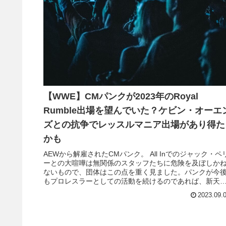
【WWE】CMパンクが2023年のRoyal
Rumble出場を望んでいた？ケビン・オーエ
ズとの抗争でレッスルマニア出場があり得た
かも
AEWから解雇されたCMパンク。 All Inでのジャック・ペ
ーとの大喧嘩は無関係のスタッフたちに危険を及ぼしか
ないもので、団体はこの点を重く見ました。パンクが今
もプロレスラーとしての活動を続けるのであれば、新天
の本命はWWEでしょう。2014年にWWEを退団するまで
2023.09.
起こした人間関係の悪化は今もそのままとのことなので
ロッカールームは大変かもしれま...