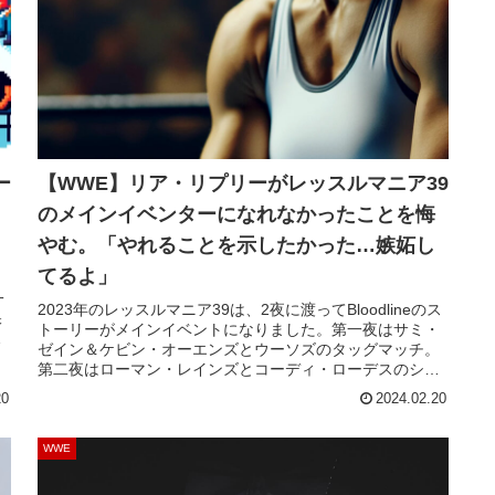
ー
【WWE】リア・リプリーがレッスルマニア39
のメインイベンターになれなかったことを悔
やむ。「やれることを示したかった…嫉妬し
てるよ」
一
2023年のレッスルマニア39は、2夜に渡ってBloodlineのス
保
トーリーがメインイベントになりました。第一夜はサミ・
ゼイン＆ケビン・オーエンズとウーソズのタッグマッチ。
勝
第二夜はローマン・レインズとコーディ・ローデスのシン
デ
グルマッチ。どちらも高い評価を受け、ショー自体も成功
20
2024.02.20
を収めました。名勝負も多く生まれ、第一夜のシャーロッ
ト・フレアーとリア・リプリーのS...
WWE