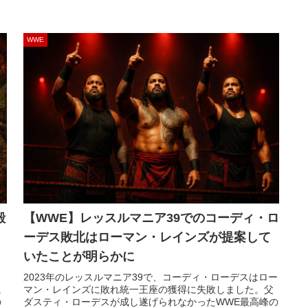
WWE
殿
【WWE】レッスルマニア39でのコーディ・ロ
ーデス敗北はローマン・レインズが提案して
いたことが明らかに
2023年のレッスルマニア39で、コーディ・ローデスはロー
に
マン・レインズに敗れ統一王座の獲得に失敗しました。父
の
ダスティ・ローデスが成し遂げられなかったWWE最高峰の