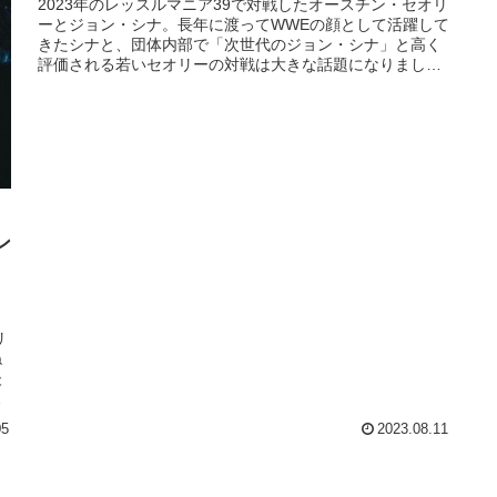
2023年のレッスルマニア39で対戦したオースチン・セオリ
ーとジョン・シナ。長年に渡ってWWEの顔として活躍して
きたシナと、団体内部で「次世代のジョン・シナ」と高く
評価される若いセオリーの対戦は大きな話題になりまし
た。セオリーにとっては3度目のレッスルマニア。US王座
チャンピオンの彼にとって、タイトルホルダーとしての参
戦は初めてでした。それがシナを相手にした...
ン
リ
ね
後
地
に
05
2023.08.11
、