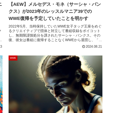
ニ
【AEW】メルセデス・モネ（サーシャ・バン
クス）が2023年のレッスルマニア39での
WWE復帰を予定していたことを明かす
2022年5月、当時保持していたWWE女子タッグ王座をめぐ
ク
るクリエイティブで団体と対立して番組収録をボイコット
し、無期限謹慎処分を課されたサーシャ・バンクス。その
れ
後、彼女は番組に復帰することなくWWEから退団し、「メ
で
ルセデス・モネ」のリングネームで新日本プロレス＆
23
2024.08.21
問
STARDOMへ参戦しました。2024年3月にはAEWと契約
し、女子部門最大のスターとして活躍し...
WWE