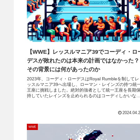
【WWE】レッスルマニア39でコーディ・ロ
デスが敗れたのは本来の計画ではなかった？
その背景には何があったのか
2023年、コーディ・ローデスはRoyal Rumbleを制してレ
ッスルマニア39へ出場し、ローマン・レインズの持つ統
王座に挑戦しました。絶対的強者として統一王座を長期
持していたレインズを止められるのはコーディしかいな
い！多くのファンはそう考え、この大舞台でコーディが
つことを予想していました。しかし、予想に反してコー
ィは敗北。その絶望的な表情は、多く...
2024.04.
WWE