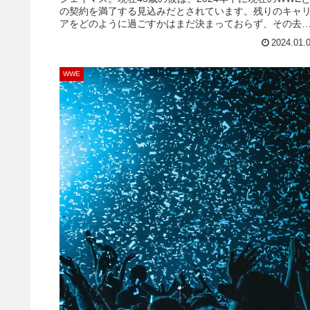
の契約を満了する見込みだとされています。残りのキャ
アをどのように過ごすかはまだ決まっておらず、その去
に注目が集まっています。様々なタイトルを獲得し、た
2024.01.
さんの名勝負や名ストーリーを生み出してきた彼は、今
何を目標にしているのでしょうか。最新のイ...
WWE