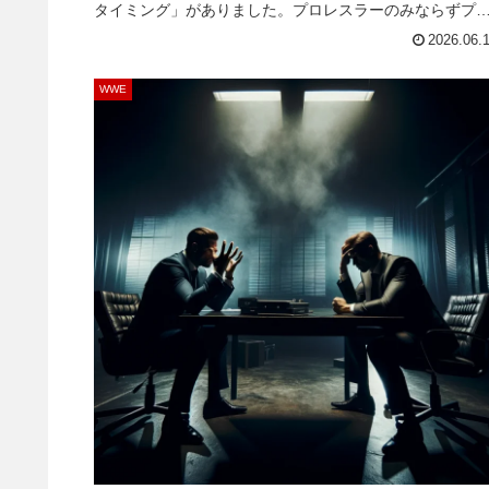
タイミング」がありました。プロレスラーのみならずプ
レス関係者を称えるWWE殿堂において、殿堂入りを果た
2026.06.
のは「その時点で引退している人物」であることが通例
した。しかし、レイは現役選手として殿堂入り...
WWE