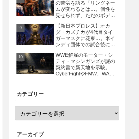
の苦労を語る「リングネー
ムが変わるとは…。個性を
見せられず、ただのボディ
ガード2号に」
【新日本プロレス】オカ
ダ・カズチカが4代目タイ
ガーマスクに花束…。米イ
ンディ団体での試合後にサ
プライズ登場
WWE解雇のモーター・シ
ティ・マシンガンズが謎の
契約書で新天地を示唆。
CyberFightやFMW、WAR
からオファー？
カテゴリー
アーカイブ