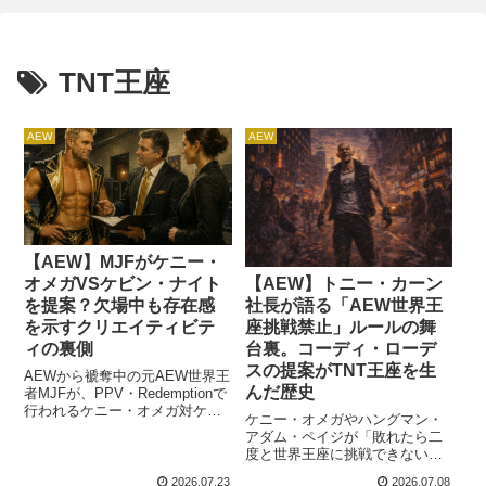
TNT王座
AEW
AEW
【AEW】MJFがケニー・
【AEW】トニー・カーン
オメガVSケビン・ナイト
社長が語る「AEW世界王
を提案？欠場中も存在感
座挑戦禁止」ルールの舞
を示すクリエイティビテ
台裏。コーディ・ローデ
ィの裏側
スの提案がTNT王座を生
AEWから褫奪中の元AEW世界王
んだ歴史
者MJFが、PPV・Redemptionで
行われるケニー・オメガ対ケビ
ケニー・オメガやハングマン・
ン・ナイトのAEW世界王座戦を
アダム・ペイジが「敗れたら二
強く後押ししていたと報じられ
度と世界王座に挑戦できない」
ました。どうやら、彼はナイト
という過酷な条件に直面する
がケニーに挑戦する構図を以前
2026.07.23
2026.07.08