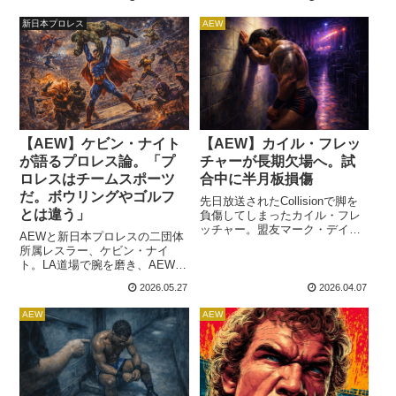
中、AEWのトニー・カーン社長
から考えていたようです。MJF
は、このルールの原点である
は、現地7月8日放送のDynamite
新日本プロレス
AEW
2019年のコーディ・ローデスVS
特別回Beach Breakでケニーに
クリス・ジェリコ戦の舞台裏を
敗れ、AEW世界王座を失いまし
明かしました。トニーは、当時
た。その...
コーディ自身がこの条件を強く
志願した背景と、それがその後
のTNT王座新設へ繋がった歴史
を振り返っています...
【AEW】ケビン・ナイト
【AEW】カイル・フレッ
が語るプロレス論。「プ
チャーが長期欠場へ。試
ロレスはチームスポーツ
合中に半月板損傷
だ。ボウリングやゴルフ
先日放送されたCollisionで脚を
とは違う」
負傷してしまったカイル・フレ
ッチャー。盟友マーク・デイビ
AEWと新日本プロレスの二団体
スとのタッグマッチ中、彼は半
所属レスラー、ケビン・ナイ
月板損傷の重症を負ってしまい
ト。LA道場で腕を磨き、AEWで
ました。シングルプレイヤーと
大活躍中の彼は、「プロレスは
して波に乗り続け、TNT王座を
2026.05.27
2026.04.07
チームスポーツである」という
保持している状況での負傷は、
信念を持っています。AEWに活
彼にとって痛恨です。Kyle
AEW
AEW
動拠点を移した後、彼はマイ
Fletcher landed bad on his leg
ク・ベイリーとのタッグチーム
#AEWCollison pic...
JetSpeedで大活躍。未来のビッ
グスター候補として注目を浴
び、先日のPPV・Double or
Nothingでヒールターンして...