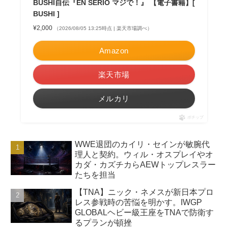
BUSHI自伝『EN SERIO マジで！』 【電子書籍】[
BUSHI ]
¥2,000
（2026/08/05 13:25時点 | 楽天市場調べ）
Amazon
楽天市場
メルカリ
ポチップ
WWE退団のカイリ・セインが敏腕代
理人と契約。ウィル・オスプレイやオ
カダ・カズチカらAEWトップレスラー
たちを担当
【TNA】ニック・ネメスが新日本プロ
レス参戦時の苦悩を明かす。IWGP
GLOBALヘビー級王座をTNAで防衛す
るプランが頓挫