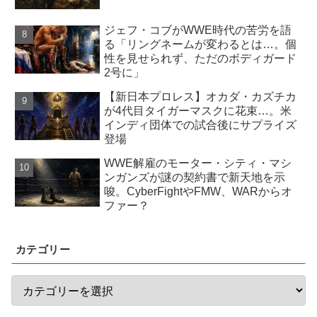
ジェフ・コブがWWE時代の苦労を語
る「リングネームが変わるとは…。個
性を見せられず、ただのボディガード
2号に」
【新日本プロレス】オカダ・カズチカ
が4代目タイガーマスクに花束…。米
インディ団体での試合後にサプライズ
登場
WWE解雇のモーター・シティ・マシ
ンガンズが謎の契約書で新天地を示
唆。CyberFightやFMW、WARからオ
ファー？
カテゴリー