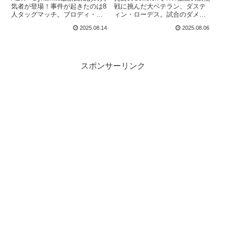
気者が登場！事件が起きたのは8
戦に挑んだ大ベテラン、ダステ
人タッグマッチ。ブロディ・キ
ィン・ローデス。試合のダメー
ング＆ホログラム＆石井智宏の3
ジは深刻なものでした。カイ
2025.08.14
2025.08.06
人は、ドン・キャリス・ファミ
ル・フレッチャーとのハードコ
リー（ジョシュ・アレキサンダ
アマッチに敗れた彼は、試合後
ー＆カイル・フレッチャー）＆
に「休養が必要な状況だ」と明
ヤング・バックスの4人と対戦す
かしました。All Inで獲得したば
るため、新日本プロレスから1名
かりのタイトルをすぐに失って
スポンサーリンク
の援軍が来ることになっていま
しまったことへの憤りも伝わっ
した。その援軍は高橋ヒロム！
てきます。ファンを裏切った気
Hiromu Takahashi ...
分だ。かなり大掛かりな手術が
必要...