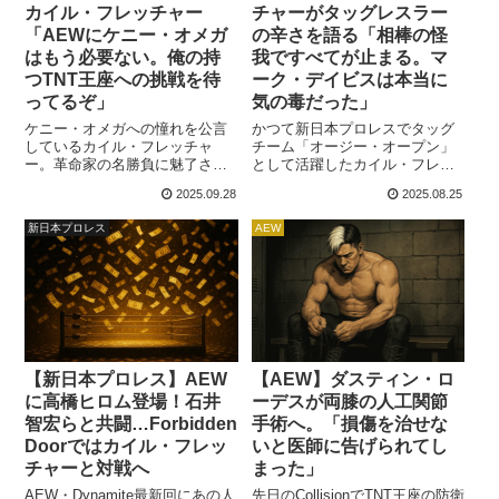
チャーがタッグレスラー
カイル・フレッチャー
の辛さを語る「相棒の怪
「AEWにケニー・オメガ
我ですべてが止まる。マ
はもう必要ない。俺の持
ーク・デイビスは本当に
つTNT王座への挑戦を待
気の毒だった」
ってるぞ」
かつて新日本プロレスでタッグ
ケニー・オメガへの憧れを公言
チーム「オージー・オープン」
しているカイル・フレッチャ
として活躍したカイル・フレッ
ー。革命家の名勝負に魅了され
チャー。現在はシングルプレイ
た彼は、かつての盟友ウィル・
2025.09.28
2025.08.25
ヤーとして大プッシュを受けて
オスプレイもそうしたように、
います。彼がシングルへ転向す
ケニー超えを目指しています。
新日本プロレス
AEW
るきっかけの一つに、相棒マー
ダスティン・ローデスを倒して
ク・デイビスの負傷による長期
TNT王座を獲得したフレッチャ
欠場がありました。AEWトニ
ーは、2024年から続く好調ぶり
ー・カーン社長はフレッチャー
をキープし、先日のPPV・ALL
の才能を活かして一人で活動さ
OUTではAEW世界王者ハングマ
せることを決断。フレッチャー
ン・アダム・ペイジとの名勝負
は盟友ウィル・オスプレイ...
を繰り広げ...
【新日本プロレス】AEW
【AEW】ダスティン・ロ
に高橋ヒロム登場！石井
ーデスが両膝の人工関節
智宏らと共闘…Forbidden
手術へ。「損傷を治せな
Doorではカイル・フレッ
いと医師に告げられてし
チャーと対戦へ
まった」
AEW・Dynamite最新回にあの人
先日のCollisionでTNT王座の防衛