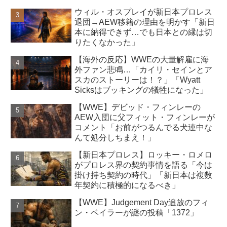
ウィル・オスプレイが新日本プロレス
退団→AEW移籍の理由を明かす「新日
本に納得できず…でも日本との縁は切
りたくなかった」
【海外の反応】WWEの大量解雇に海
外ファン悲鳴…「カイリ・セインとア
スカのストーリーは！？」「Wyatt
Sicksはブッキングの犠牲になった」
【WWE】デビッド・フィンレーの
AEW入団に父フィット・フィンレーが
コメント「お前がつるんでる犬連中な
んて処分しちまえ！」
【新日本プロレス】ロッキー・ロメロ
がプロレス界の契約事情を語る「今は
掛け持ち契約の時代」「新日本は複数
年契約に積極的になるべき」
【WWE】Judgement Day追放のフィ
ン・ベイラーが謎の投稿「1372」