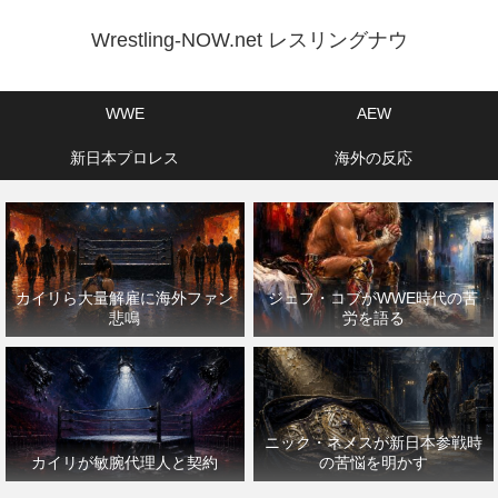
Wrestling-NOW.net レスリングナウ
WWE
AEW
新日本プロレス
海外の反応
カイリら大量解雇に海外ファン
ジェフ・コブがWWE時代の苦
悲鳴
労を語る
ニック・ネメスが新日本参戦時
カイリが敏腕代理人と契約
の苦悩を明かす