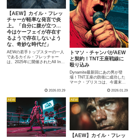
【AEW】カイル・フレッ
チャーが軽率な発言で炎
上。「自分に腹が立つ…
今はケーフェイが存在す
るようで存在しないよう
な、奇妙な時代だ」
AEWの若手トップスターの一人
トマソ・チャンパがAEW
であるカイル・フレッチャー
と契約！TNT王座戦線に
は、2025年に開催されたAll Inに
殴り込み
ついて軽率な発言をしてしまっ
たことで批判されています。
Dynamite最新回にあの男が登
元々、彼はAll Inでアダム・コー
場！TNT王座の防衛に成功した
ルの持つTNT王座に挑戦する予
マーク・ブリスコは、今週末の
定でした。しかし、コールが深
Collisionで同王座のオープンチ
2026.03.29
2026.01.29
刻な脳震盪により試合出場が不
ャレンジを宣言。そこに現れた
可能となり、王座を返上。結
のが、WWEから退団したばかり
AEW
AEW
局、空位のTNT王座戦は4wayマ
のトマソ・チャンパでした。The
ッチで行われ、ダスティン・
"Psycho Killer" Tommaso
ロ...
Ciampa has answered
@SussexCoChicken's challe...
【AEW】カイル・フレッ