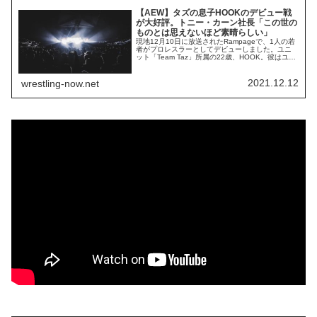
【AEW】タズの息子HOOKのデビュー戦
が大好評。トニー・カーン社長「この世の
ものとは思えないほど素晴らしい」
現地12月10日に放送されたRampageで、1人の若
者がプロレスラーとしてデビューしました。ユニ
ット「Team Taz」所属の22歳、HOOK。彼はユニ
ットを率いるレジェンドレスラー、タズの息子で
す。イケメンで体つきもかっこよく、スター性に
満ち溢れています。以前からTeam Tazの一員とし
2021.12.12
wrestling-now.net
て番組に出演していましたが、今回のフエゴ・デ
ル・ソルとの試合がプロ...