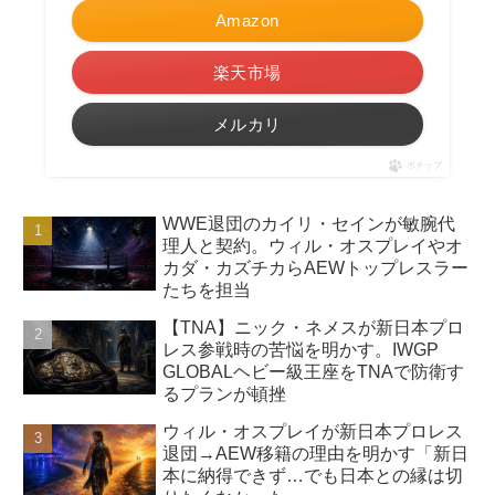
Amazon
楽天市場
メルカリ
ポチップ
WWE退団のカイリ・セインが敏腕代
理人と契約。ウィル・オスプレイやオ
カダ・カズチカらAEWトップレスラー
たちを担当
【TNA】ニック・ネメスが新日本プロ
レス参戦時の苦悩を明かす。IWGP
GLOBALヘビー級王座をTNAで防衛す
るプランが頓挫
ウィル・オスプレイが新日本プロレス
退団→AEW移籍の理由を明かす「新日
本に納得できず…でも日本との縁は切