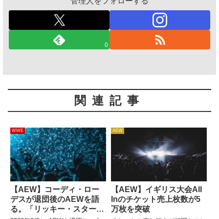
管理人をフォローする
0
関連記事
WWE
AEW
【AEW】コーディ・ロー
【AEW】イギリス大会All
デスが退団後のAEWを語
Inのチケット売上枚数が5
る。「リッキー・スターク
万枚を突破
スやMJFの活躍が素晴らし