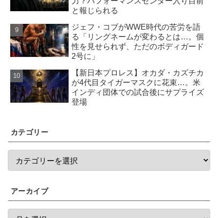
力？パフォーマンスセンター入り目前
と報じられる
ジェフ・コブがWWE時代の苦労を語
る「リングネームが変わるとは…。個
性を見せられず、ただのボディガード
2号に」
【新日本プロレス】オカダ・カズチカ
が4代目タイガーマスクに花束…。米
インディ団体での試合後にサプライズ
登場
カテゴリー
アーカイブ