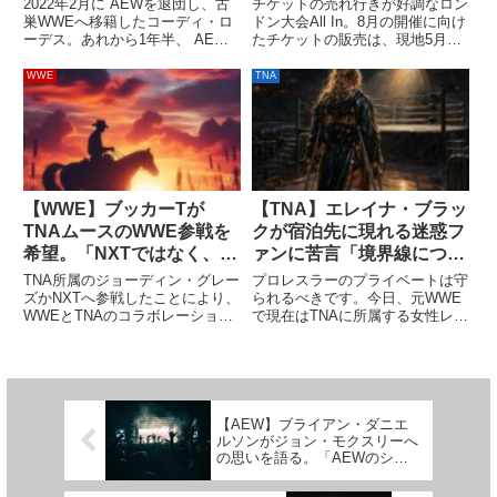
2022年2月に AEWを退団し、古
チケットの売れ行きが好調なロン
い」
巣WWEへ移籍したコーディ・ロ
ドン大会All In。8月の開催に向け
ーデス。あれから1年半、 AEW
たチケットの販売は、現地5月5
ではいろんなことがありました。
日から始まる一般販売に先駆けて
新たなスターの台頭、新日本プロ
行われているプリセールスの段階
WWE
TNA
レスとの合同興行Forbidden Door
でかなりの枚数が売れています。
の成功…必ずしもポジティブなこ
今日、トニー・カーン社長は、一
とばかり...
般販売を翌日に控えた現...
【WWE】ブッカーTが
【TNA】エレイナ・ブラッ
TNAムースのWWE参戦を
クが宿泊先に現れる迷惑フ
希望。「NXTではなく、
ァンに苦言「境界線につい
RAWやSmackDownで」
て何回話し合わなきゃなら
TNA所属のジョーディン・グレー
プロレスラーのプライベートは守
ないの？」
ズかNXTへ参戦したことにより、
られるべきです。今日、元WWE
WWEとTNAのコラボレーション
で現在はTNAに所属する女性レス
が本格的に始まりそうです。
ラーのエレイナ・ブラック（コー
WWE内部にはTNAへの出演や
ラ・ジェイド）は、自身の宿泊す
TNA所属レスラーとの対戦を希望
るホテルにファンが押し掛ける事
する声が溢れており、TNAからも
態に対し、プライバシーと境界線
クリス・ベイがトリック・...
の尊重を求めてSNSで強い苦...
【AEW】ブライアン・ダニエ
ルソンがジョン・モクスリーへ
の思いを語る。「AEWのシナ
リオでやりたい」