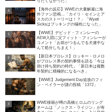
りたくなかった」
【海外の反応】WWEの大量解雇に海
外ファン悲鳴…「カイリ・セインとア
スカのストーリーは！？」「Wyatt
Sicksはブッキングの犠牲になった」
【WWE】デビッド・フィンレーの
AEW入団に父フィット・フィンレーが
コメント「お前がつるんでる犬連中な
んて処分しちまえ！」
【新日本プロレス】ロッキー・ロメロ
がプロレス界の契約事情を語る「今は
掛け持ち契約の時代」「新日本は複数
年契約に積極的になるべき」
【WWE】Judgement Day追放のフィ
ン・ベイラーが謎の投稿「1372」
WWE移籍が噂の高橋ヒロムのリング
ネームは「ノックス・ライジン」が有