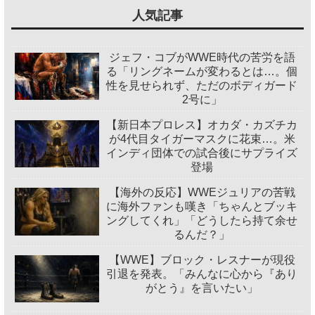
人気記事
ジェフ・コブがWWE時代の苦労を語
る「リングネームが変わるとは…。個
性を見せられず、ただのボディガード
2号に」
【新日本プロレス】オカダ・カズチカ
が4代目タイガーマスクに花束…。米
インディ団体での試合後にサプライズ
登場
【海外の反応】WWEジュリアの苦戦
に海外ファンも嘆き「ちゃんとブッキ
ングしてくれ」「どうしたら持て余せ
るんだ？」
【WWE】ブロック・レスナーが現役
引退を発表。「みんなに心から『あり
がとう』を言いたい」