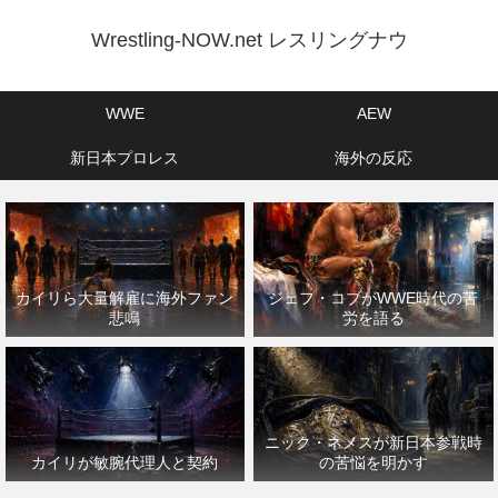
Wrestling-NOW.net レスリングナウ
WWE
AEW
新日本プロレス
海外の反応
カイリら大量解雇に海外ファン
ジェフ・コブがWWE時代の苦
悲鳴
労を語る
ニック・ネメスが新日本参戦時
カイリが敏腕代理人と契約
の苦悩を明かす