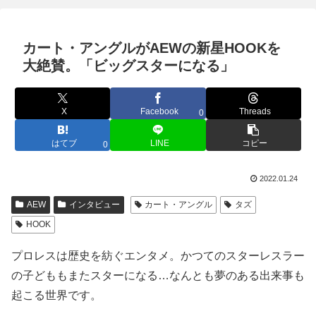
カート・アングルがAEWの新星HOOKを
大絶賛。「ビッグスターになる」
X
Facebook
Threads
0
はてブ
LINE
コピー
0
2022.01.24
AEW
インタビュー
カート・アングル
タズ
HOOK
プロレスは歴史を紡ぐエンタメ。かつてのスターレスラー
の子どももまたスターになる…なんとも夢のある出来事も
起こる世界です。