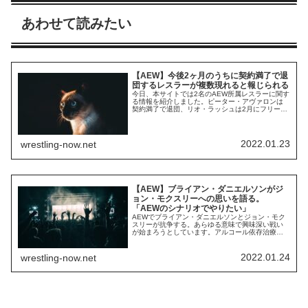
あわせて読みたい
【AEW】今後2ヶ月のうちに契約満了で退
団するレスラーが複数現れると報じられる
今日、本サイトでは2名のAEW所属レスラーに関す
る情報を紹介しました。ピーター・アヴァロンは
契約満了で退団、リオ・ラッシュは2月にフリーエ
ージェントになります。2019年に旗揚げしたAEW
は、当初からレスラーと3年契約を結ぶケースが多
いようです。これは副社長たちも同じで、Codyは
2021年末に契約を満了してフリーエージェントに
2022.01.23
wrestling-now.net
なり、ヤング・バックスは契約が...
【AEW】ブライアン・ダニエルソンがジ
ョン・モクスリーへの思いを語る。
「AEWのシナリオでやりたい」
AEWでブライアン・ダニエルソンとジョン・モク
スリーが抗争する。あらゆる意味で興味深い戦い
が始まろうとしています。アルコール依存治療プ
ログラムから復帰したモクスリーが会場から立ち
去ろうとした時、そこにブライアンが現れる。
Rampage最新回でのこのシーンは、世界中のプロ
2022.01.24
wrestling-now.net
レスファンを驚かせました。Bryan Danielson vs.
Jon Moxley l...