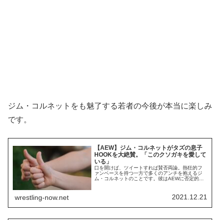
ジム・コルネットをも魅了する若者の今後が本当に楽しみ
です。
【AEW】ジム・コルネットがタズの息子
HOOKを大絶賛。「このクソガキを愛して
いる」
口を開けば、ツイートすれば賛否両論。熱狂的フ
ァンベースを持つ一方で多くのアンチを抱えるジ
ム・コルネットのことです。彼はAEWに否定的な
意見を口にすることが多く、AEWのロースターか
ら毛嫌いされています。しかし、批判一辺倒とい
うわけではなく、AEW社長トニー・カーンによる
2021.12.21
wrestling-now.net
CMパンク復活の演出は大絶賛していました。最
近、彼はまたしてもAEWを大絶賛しました。そ
の...