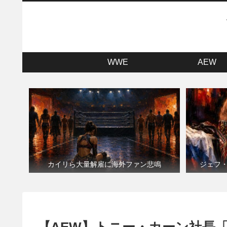
WWE
AEW
カイリら大量解雇に海外ファン悲鳴
ジェフ