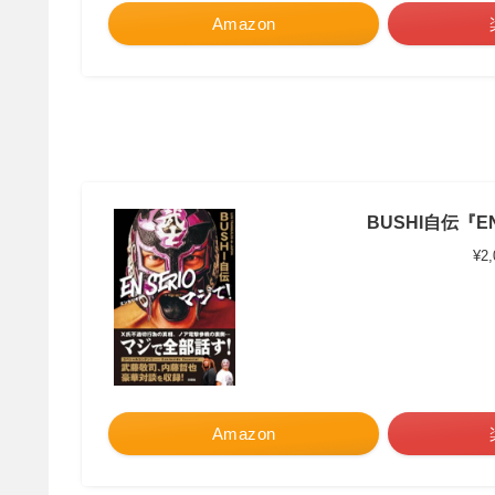
Amazon
BUSHI自伝『EN
¥2
Amazon