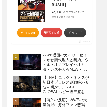
BUSHI ]
¥2,000
（2026/08/05 13:25
時点 | 楽天市場調べ）
Amazon
楽天市場
メルカリ
ポチップ
WWE退団のカイリ・セイ
ンが敏腕代理人と契約。ウ
ィル・オスプレイやオカ
ダ・カズチカらAEWトップ
レスラーたちを担当
【TNA】ニック・ネメスが
新日本プロレス参戦時の苦
悩を明かす。IWGP
GLOBALヘビー級王座を
TNAで防衛するプランが頓
【海外の反応】WWEの大
挫
量解雇に海外ファン悲鳴…