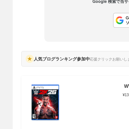
Google 検索で
★
人気ブログランキング参加中
応援クリックお願いし
W
¥13