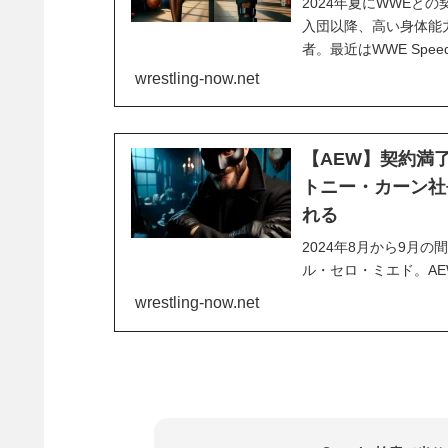
2024年夏にWWEと
入団以降、高い身体能
者。最近はWWE Sp
において最先端で活躍し
wrestling-now.net
約が今夏に終了する際に
【AEW】契約満
トニー・カーン社
れる
2024年8月から9月
ル・セロ・ミエド。A
動向には他団体も注目
wrestling-now.net
ます。レスリング・オ
ー・カーン社長はペンタ