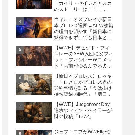
「カイリ・セインとアスカ
のストーリーは！？」
「Wyatt Sicksはブッキング
ウィル・オスプレイが新日
の犠牲になった」
本プロレス退団→AEW移籍
の理由を明かす「新日本に
納得できず…でも日本との
縁は切りたくなかった」
【WWE】デビッド・フィ
ンレーのAEW入団に父フィ
ット・フィンレーがコメン
ト「お前がつるんでる犬連
中なんて処分しちまえ！」
【新日本プロレス】ロッキ
ー・ロメロがプロレス界の
契約事情を語る「今は掛け
持ち契約の時代」「新日本
は複数年契約に積極的にな
【WWE】Judgement Day
るべき」
追放のフィン・ベイラーが
謎の投稿「1372」
ジェフ・コブがWWE時代