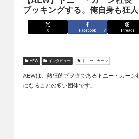
【AEW】トニー・カーン社長
ブッキングする。俺自身も狂人
X
Facebook
Threads
0
AEW
インタビュー
トニー・カーン
AEWは、熱狂的プヲタであるトニー・カーン
になることの多い団体です。