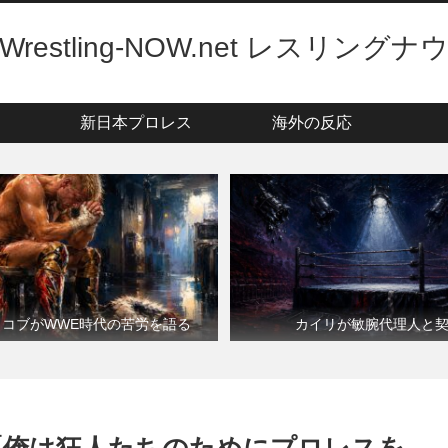
Wrestling-NOW.net レスリングナ
新日本プロレス
海外の反応
・コブがWWE時代の苦労を語る
カイリが敏腕代理人と