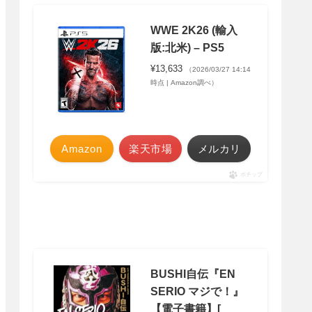
WWE 2K26 (輸入
版:北米) – PS5
¥13,633
（2026/03/27 14:14
時点 | Amazon調べ）
Amazon
楽天市場
メルカリ
ポチップ
BUSHI自伝『EN
SERIO マジで！』
【電子書籍】[