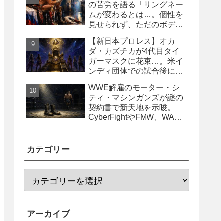
の苦労を語る「リングネー
ムが変わるとは…。個性を
見せられず、ただのボディ
ガード2号に」
【新日本プロレス】オカ
ダ・カズチカが4代目タイ
ガーマスクに花束…。米イ
ンディ団体での試合後にサ
プライズ登場
WWE解雇のモーター・シ
ティ・マシンガンズが謎の
契約書で新天地を示唆。
CyberFightやFMW、WAR
からオファー？
カテゴリー
アーカイブ