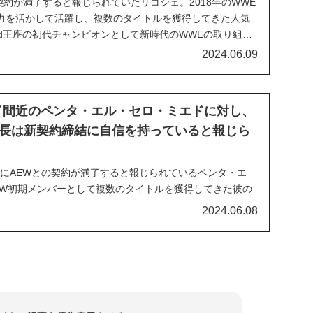
の契約が満了すると報じられていたリコシェ。2018年のWWE
力を活かして活躍し、複数のタイトルを獲得してきた人気
eed王座の初代チャンピオンとして新時代のWWEの取り組み
ていました。しかし、PWInsiderによれば、彼は現在の契
2024.06.09
退団する以降をWWEに...
了間近のペンタ・エル・セロ・ミエドに対し、
長は新契約締結に自信を持っていると報じら
の間にAEWとの契約が満了すると報じられているペンタ・エ
EW初期メンバーとして複数のタイトルを獲得してきた彼の
しており、WWEも獲得に興味を持っていると報じられてい
2024.06.08
ブザーバーのデイブ・メルツァーによれば、AEWのトニ
との新契約に自信を持っているとのこと。以...