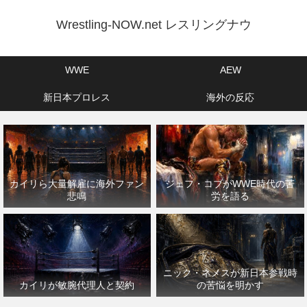
Wrestling-NOW.net レスリングナウ
WWE
AEW
新日本プロレス
海外の反応
カイリら大量解雇に海外ファン
ジェフ・コブがWWE時代の苦
悲鳴
労を語る
ニック・ネメスが新日本参戦時
カイリが敏腕代理人と契約
の苦悩を明かす