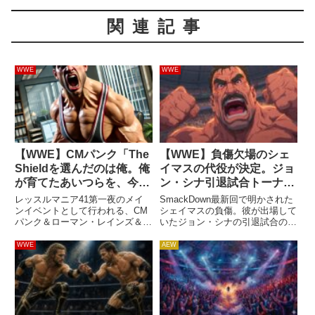
関連記事
WWE
WWE
【WWE】CMパンク「The
【WWE】負傷欠場のシェ
Shieldを選んだのは俺。俺
イマスの代役が決定。ジョ
が育てたあいつらを、今度
ン・シナ引退試合トーナメ
はリングから突き落とす
ントに「あの男」が登場へ
レッスルマニア41第一夜のメイ
SmackDown最新回で明かされた
ぞ」
ンイベントとして行われる、CM
シェイマスの負傷。彼が出場して
パンク＆ローマン・レインズ＆セ
いたジョン・シナの引退試合の相
ス・ロリンズのトリプル・スレッ
手を決めるトーナメントにも影響
ト・マッチ。元The Shieldの2人
が及んでいます。一回戦で中邑真
WWE
AEW
と対戦するパンクは、特別な感情
輔を倒した彼は、二回戦でLAナ
が胸に込み上がっています。そも
イトと対戦予定でした。しかし、
そも、The Shi...
彼の欠場により代替選手が...