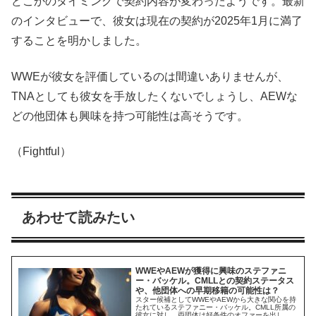
どこかのタイミングで契約内容が変わったようです。最新
のインタビューで、彼女は現在の契約が2025年1月に満了
することを明かしました。
WWEが彼女を評価しているのは間違いありませんが、
TNAとしても彼女を手放したくないでしょうし、AEWな
どの他団体も興味を持つ可能性は高そうです。
（Fightful）
あわせて読みたい
WWEやAEWが獲得に興味のステファニ
ー・バッケル。CMLLとの契約ステータス
や、他団体への早期移籍の可能性は？
スター候補としてWWEやAEWから大きな関心を持
たれているステファニー・バッケル。CMLL所属の
彼女に対し、両団体は好条件のオファーを出して