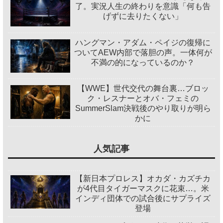
了。実況人生の終わりを意識「何も告
げずに去りたくない」
ハングマン・アダム・ペイジの復帰に
ついてAEW内部で落胆の声。一体何が
不満の的になっているのか？
【WWE】世代交代の舞台裏…ブロッ
ク・レスナーとオバ・フェミの
SummerSlam決戦後のやり取りが明ら
かに
人気記事
【新日本プロレス】オカダ・カズチカ
が4代目タイガーマスクに花束…。米
インディ団体での試合後にサプライズ
登場