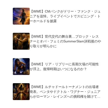
【WWE】CMパンクがドリー・ファンク・ジュ
ニアを追悼。ライブイベントでスピニング・ト
ーホールドを披露
【WWE】世代交代の舞台裏…ブロック・レス
ナーとオバ・フェミのSummerSlam決戦後のや
り取りが明らかに
【WWE】リア・リプリーに長期欠場の可能性
が浮上。復帰時期はいつになるのか？
【WWE】ルチャドールトーナメントの出場者
発表。ペンタやドクトル・ワグナー・ジュニア
らがローマン・レインズへの挑戦権を賭けて激
突