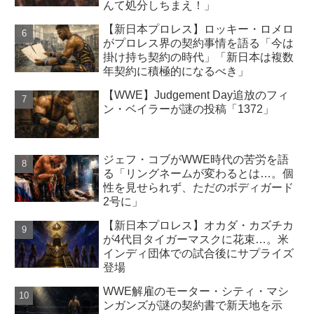
んて処分しちまえ！」
【新日本プロレス】ロッキー・ロメロ
がプロレス界の契約事情を語る「今は
掛け持ち契約の時代」「新日本は複数
年契約に積極的になるべき」
【WWE】Judgement Day追放のフィ
ン・ベイラーが謎の投稿「1372」
ジェフ・コブがWWE時代の苦労を語
る「リングネームが変わるとは…。個
性を見せられず、ただのボディガード
2号に」
【新日本プロレス】オカダ・カズチカ
が4代目タイガーマスクに花束…。米
インディ団体での試合後にサプライズ
登場
WWE解雇のモーター・シティ・マシ
ンガンズが謎の契約書で新天地を示