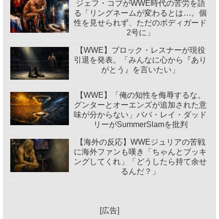
ジェフ・コブがWWE時代の苦労を語
る「リングネームが変わるとは…。個
性を見せられず、ただのボディガード
2号に」
【WWE】ブロック・レスナーが現役
引退を発表。「みんなに心から『あり
がとう』を言いたい」
【WWE】「俺の知性を侮辱するな。
グンターとオーエンズが追加された意
味が分からない」ババ・レイ・ダッド
リーがSummerSlamを批判
【海外の反応】WWEジュリアの苦戦
に海外ファンも嘆き「ちゃんとブッキ
ングしてくれ」「どうしたら持て余せ
るんだ？」
[広告]