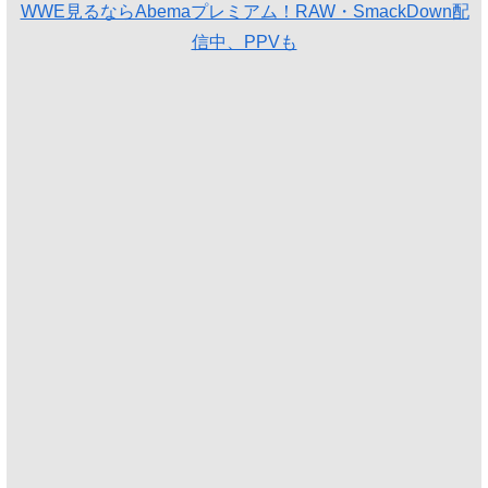
WWE見るならAbemaプレミアム！RAW・SmackDown配
信中、PPVも