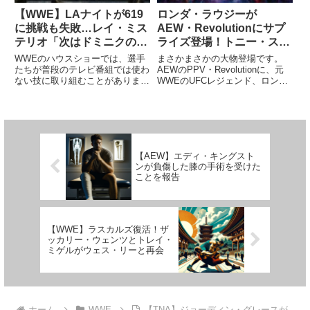
【WWE】LAナイトが619
ロンダ・ラウジーが
に挑戦も失敗…レイ・ミス
AEW・Revolutionにサプ
テリオ「次はドミニクのヒ
ライズ登場！トニー・スト
ゲを狙え！」
ームと火花を散らす
WWEのハウスショーでは、選手
まさかまさかの大物登場です。
たちが普段のテレビ番組では使わ
AEWのPPV・Revolutionに、元
ない技に取り組むことがありま
WWEのUFCレジェンド、ロン
す。イギリス・リバプール大会で
ダ・ラウジーがサプライズ登場し
は、LAナイトがレジェンドの技
ました。盟友マリーナ・シャフィ
に挑戦しました。この日、彼はド
ールを倒したトニー・ストームを
ミニク・ミステリオと対戦。ドミ
挑発し、リング上で言葉を交わす
ニクの持ち技であり、偉大なルチ
と、大量の警備員がリ...
ャ...
【AEW】エディ・キングスト
ンが負傷した膝の手術を受けた
ことを報告
【WWE】ラスカルズ復活！ザ
ッカリー・ウェンツとトレイ・
ミゲルがウェス・リーと再会
ホーム
WWE
【TNA】ジョーディン・グレースが