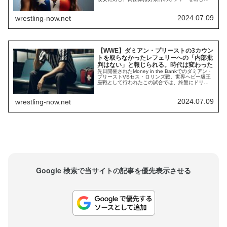
おり、その去就に注目が集まっています。AEWの
メルセデス・モネは、先日開催されたForbidden
Doorでのバッケル戦の目的として「バッケルをス
2024.07.09
wrestling-now.net
ターにすること」を掲げていたと報じられてお
り、もし彼女がAEWへ入団すれ...
【WWE】ダミアン・プリーストの3カウン
トを取らなかったレフェリーへの「内部批
判はない」と報じられる。時代は変わった
先日開催されたMoney in the Bankでのダミアン・
プリーストVSセス・ロリンズ戦。世界ヘビー級王
座戦として行われたこの試合では、終盤にドリュ
ー・マッキンタイアがキャッシュインし、さらに
CMパンクがそれを妨害するというシーンがありま
した。その直前、セスのファルコンアローを受け
2024.07.09
wrestling-now.net
カウントを取られたプリーストがキックアウトせ
ず、レフェリーが2カウントでス...
Google 検索で当サイトの記事を優先表示させる