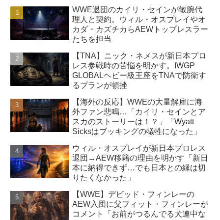
WWE退団のカイリ・セインが敏腕代
理人と契約。ウィル・オスプレイやオ
カダ・カズチカらAEWトップレスラー
たちを担当
【TNA】ニック・ネメスが新日本プロ
レス参戦時の苦悩を明かす。IWGP
GLOBALヘビー級王座をTNAで防衛す
るプランが頓挫
【海外の反応】WWEの大量解雇に海
外ファン悲鳴…「カイリ・セインとア
スカのストーリーは！？」「Wyatt
Sicksはブッキングの犠牲になった」
ウィル・オスプレイが新日本プロレス
退団→AEW移籍の理由を明かす「新日
本に納得できず…でも日本との縁は切
りたくなかった」
【WWE】デビッド・フィンレーの
AEW入団に父フィット・フィンレーが
コメント「お前がつるんでる犬連中な