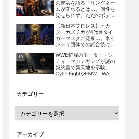
の苦労を語る「リングネー
ムが変わるとは…。個性を
見せられず、ただのボディ
ガード2号に」
【新日本プロレス】オカ
ダ・カズチカが4代目タイ
ガーマスクに花束…。米イ
ンディ団体での試合後にサ
プライズ登場
WWE解雇のモーター・シ
ティ・マシンガンズが謎の
契約書で新天地を示唆。
CyberFightやFMW、WAR
からオファー？
カテゴリー
アーカイブ