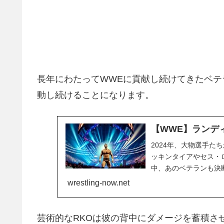
長年にわたってWWEに貢献し続けてきたベテラ
動し続けることになります。
【WWE】ランデ
2024年、大物選手た
ッキンタイアやセス・
中、あのベテランも決断
WWEとの再契約に合意
wrestling-now.net
期まで契約が残っていま
芸術的なRKOは彼の背中にダメージを蓄積させ