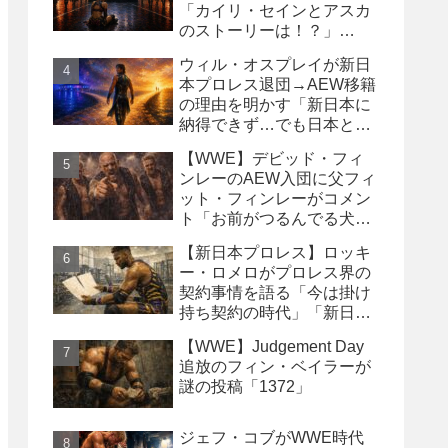
「カイリ・セインとアスカ
のストーリーは！？」
「Wyatt Sicksはブッキング
ウィル・オスプレイが新日
の犠牲になった」
本プロレス退団→AEW移籍
の理由を明かす「新日本に
納得できず…でも日本との
縁は切りたくなかった」
【WWE】デビッド・フィ
ンレーのAEW入団に父フィ
ット・フィンレーがコメン
ト「お前がつるんでる犬連
中なんて処分しちまえ！」
【新日本プロレス】ロッキ
ー・ロメロがプロレス界の
契約事情を語る「今は掛け
持ち契約の時代」「新日本
は複数年契約に積極的にな
【WWE】Judgement Day
るべき」
追放のフィン・ベイラーが
謎の投稿「1372」
ジェフ・コブがWWE時代