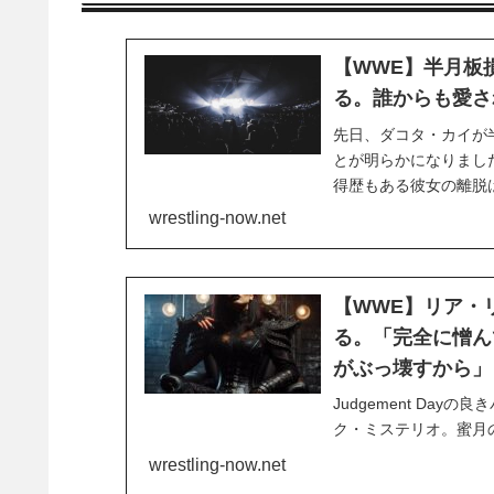
【WWE】半月板
る。誰からも愛さ
先日、ダコタ・カイが
とが明らかになりました
得歴もある彼女の離脱
強いられ、2024年3月
wrestling-now.net
では彼女に対する同情の
【WWE】リア・
る。「完全に憎ん
がぶっ壊すから」
Judgement Da
ク・ミステリオ。蜜月の
ンがその間に割って入
wrestling-now.net
信じ続けましたが、Su