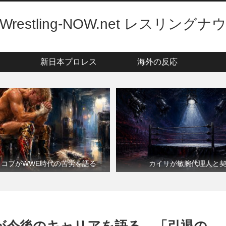
Wrestling-NOW.net レスリングナ
新日本プロレス
海外の反応
・コブがWWE時代の苦労を語る
カイリが敏腕代理人と