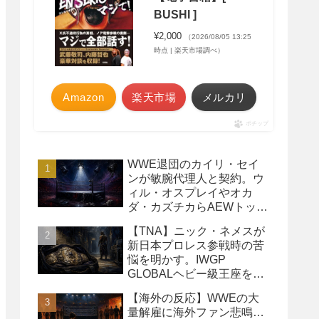
BUSHI ]
¥2,000
（2026/08/05 13:25
時点 | 楽天市場調べ）
Amazon
楽天市場
メルカリ
ポチップ
WWE退団のカイリ・セイ
ンが敏腕代理人と契約。ウ
ィル・オスプレイやオカ
ダ・カズチカらAEWトップ
レスラーたちを担当
【TNA】ニック・ネメスが
新日本プロレス参戦時の苦
悩を明かす。IWGP
GLOBALヘビー級王座を
TNAで防衛するプランが頓
【海外の反応】WWEの大
挫
量解雇に海外ファン悲鳴…