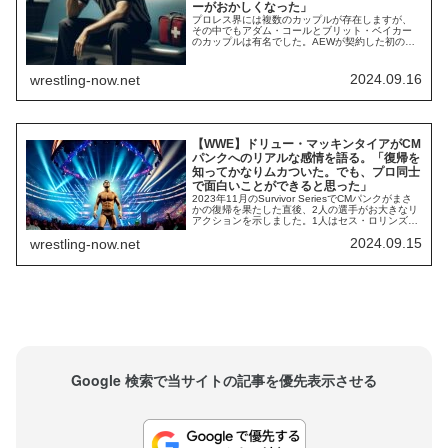
ーがおかしくなった」
プロレス界には複数のカップルが存在しますが、
その中でもアダム・コールとブリット・ベイカー
のカップルは有名でした。AEWが契約した初の女
性レスラーであるベイカーとトップレスラーのコ
ールは2017年に交際をスタート。コールがAEWへ
移籍した2021年以降は一緒に過ごす時間が増え、
2024.09.16
wrestling-now.net
AEWの番組でタッグを組んだこともありました。
お互いのことを深く愛し合っていた2人。...
【WWE】ドリュー・マッキンタイアがCM
パンクへのリアルな感情を語る。「復帰を
知ってかなりムカついた。でも、プロ同士
で面白いことができると思った」
2023年11月のSurvivor SeriesでCMパンクがまさ
かの復帰を果たした直後、2人の選手がお大きなリ
アクションを示しました。1人はセス・ロリンズ。
WWE内部におけるアンチ・パンクの代表格として
2024.09.15
wrestling-now.net
知られ、以前からインタビューでパンクへの批判
を繰り返していた彼は、パンクが登場した時リン
グ上にいました。そして激しい怒りを見せ、それ
が2人の抗争につながって...
Google 検索で当サイトの記事を優先表示させる