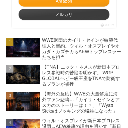
Amazon
メルカリ
ポチップ
WWE退団のカイリ・セインが敏腕代
理人と契約。ウィル・オスプレイやオ
カダ・カズチカらAEWトップレスラー
たちを担当
【TNA】ニック・ネメスが新日本プロ
レス参戦時の苦悩を明かす。IWGP
GLOBALヘビー級王座をTNAで防衛す
るプランが頓挫
【海外の反応】WWEの大量解雇に海
外ファン悲鳴…「カイリ・セインとア
スカのストーリーは！？」「Wyatt
Sicksはブッキングの犠牲になった」
ウィル・オスプレイが新日本プロレス
退団→AEW移籍の理由を明かす「新日