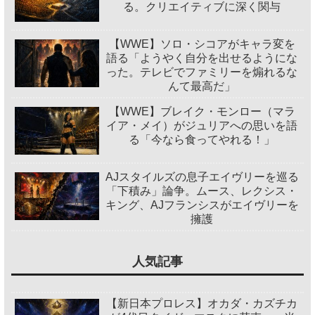
る。クリエイティブに深く関与
【WWE】ソロ・シコアがキャラ変を
語る「ようやく自分を出せるようにな
った。テレビでファミリーを煽れるな
んて最高だ」
【WWE】ブレイク・モンロー（マラ
イア・メイ）がジュリアへの思いを語
る「今なら食ってやれる！」
AJスタイルズの息子エイヴリーを巡る
「下積み」論争。ムース、レクシス・
キング、AJフランシスがエイヴリーを
擁護
人気記事
【新日本プロレス】オカダ・カズチカ