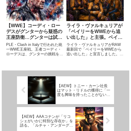
オブザーバーが「WWEがジェ
ビンスが抱える深刻な...
リ...
【WWE】コーディ・ロー
ライラ・ヴァルキュリアが
デスがグンターから疑惑の
「ベイリーをWWEから追
王座防衛…グンターは試合
い出した」と主張。ベイリ
後に激怒【 #WWEClash
ーの去就はどうなる？
PLE・Clash in Italyで行われた統
ライラ・ヴァルキュリアがRAW
】
一WWE王座戦。王者コーディ・
最新回で「ベイリーをWWEから
ローデスは、グンターの挑戦を受
追い出した」と宣言しました。ベ
けました。オーストリア出身のグ
イリーの契約は2026年後半に満
ンターにとって、イタリアでの
了する可能性が報じられており、
PLE開催は地の利を活かした戦い
Saturday Night's Main Event後の
に持ち込めそうなシチュエーショ
襲撃とあわせて退団説が再燃し
ンでした。彼...
て...
【AEW】トニー・カーン社長
はマット・リドルの獲得に「一
度も興味を持ったことがない」
と報じられる。その理由とは
【AEW】AAAコナンが「リコ
シェがいかに特別な存在か」を
語る。「ルチャ・アンダーグラ
ウンドでの特別さをWWEでは