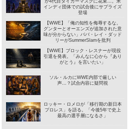
が4代目タイガーマスクに花束…。米
インディ団体での試合後にサプライズ
登場
【WWE】「俺の知性を侮辱するな。
グンターとオーエンズが追加された意
味が分からない」ババ・レイ・ダッド
リーがSummerSlamを批判
【WWE】ブロック・レスナーが現役
引退を発表。「みんなに心から『あり
がとう』を言いたい」
ソル・ルカにWWE内部で厳しい
声…？試合内容に疑問視
ロッキー・ロメロが「移行期の新日本
プロレス」を語る。「今後5年で史上
最高の選手層になるさ」