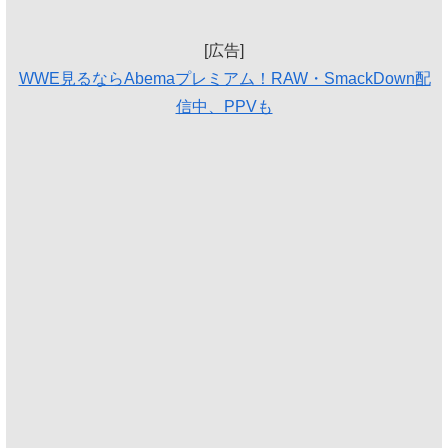
[広告]
WWE見るならAbemaプレミアム！RAW・SmackDown配
信中、PPVも