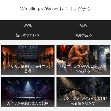
Wrestling-NOW.net レスリングナウ
WWE
AEW
新日本プロレス
海外の反応
カイリら大量解雇に海外ファン
ジェフ・コブがWWE時代の苦
悲鳴
労を語る
ニック・ネメスが新日本参戦時
カイリが敏腕代理人と契約
の苦悩を明かす