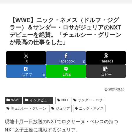
【WWE】ニック・ネメス（ドルフ・ジグ
ラー）＆サンダー・ロサがジュリアのNXT
デビューを絶賛。「チェルシー・グリーン
が最高の仕事をした」
X
Facebook
Threads
0
はてブ
LINE
コピー
0
2024.09.16
WWE
インタビュー
NXT
サンダー・ロサ
チェルシー・グリーン
ジュリア
ニック・ネメス
現地十月一日放送のNXTでロクサーヌ・ペレスの持つ
NXT女子王座に挑戦するジュリア。