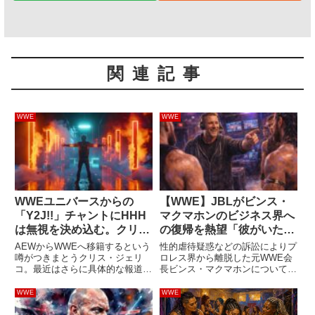
関連記事
WWE
WWE
WWEユニバースからの
【WWE】JBLがビンス・
「Y2J!!」チャントにHHH
マクマホンのビジネス界へ
は無視を決め込む。クリ
の復帰を熱望「彼がいた方
ス・ジェリコ復帰説の行方
がプロレス界は良くなる」
AEWからWWEへ移籍するという
性的虐待疑惑などの訴訟によりプ
はどうなる？
噂がつきまとうクリス・ジェリ
ロレス界から離脱した元WWE会
コ。最近はさらに具体的な報道が
長ビンス・マクマホンについて、
ありました。これまでは、彼のネ
JBLが自身のPodcast番組で「ビ
ット上での言動や「WWEは歓迎
ジネス界に彼がいた方がプロレス
WWE
WWE
ムード」などの報道にとどまって
界は良くなる」と復帰を熱望する
いたこの噂ですが、レスリング・
持論を展開しました。JBLは現在