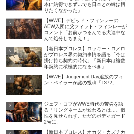
本に納得できず…でも日本との縁は切
りたくなかった」
【WWE】デビッド・フィンレーの
AEW入団に父フィット・フィンレーが
コメント「お前がつるんでる犬連中な
んて処分しちまえ！」
【新日本プロレス】ロッキー・ロメロ
がプロレス界の契約事情を語る「今は
掛け持ち契約の時代」「新日本は複数
年契約に積極的になるべき」
【WWE】Judgement Day追放のフィ
ン・ベイラーが謎の投稿「1372」
ジェフ・コブがWWE時代の苦労を語
る「リングネームが変わるとは…。個
性を見せられず、ただのボディガード
2号に」
【新日本プロレス】オカダ・カズチカ