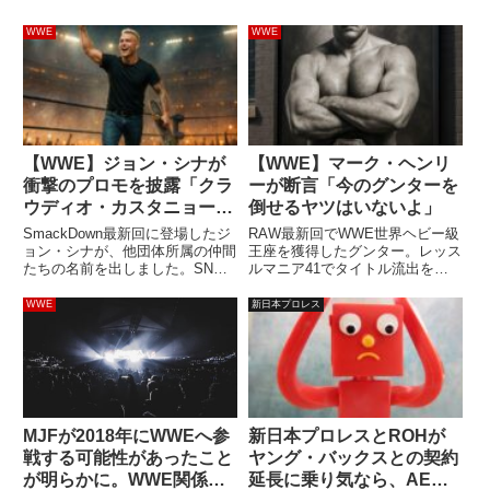
WWE
WWE
【WWE】ジョン・シナが
【WWE】マーク・ヘンリ
衝撃のプロモを披露「クラ
ーが断言「今のグンターを
ウディオ・カスタニョー
倒せるヤツはいないよ」
リ！ニック・ネメス！マッ
SmackDown最新回に登場したジ
RAW最新回でWWE世界ヘビー級
ト・カルドナ！元気か？」
ョン・シナが、他団体所属の仲間
王座を獲得したグンター。レッス
たちの名前を出しました。SNS
ルマニア41でタイトル流出を許
上では大きな話題になっていま
したジェイ・ウーソにリベンジを
す。CMパンクにテーブル攻撃を
果たしました。WWE入団後、彼
WWE
新日本プロレス
決めた彼が名前を呼んだのは、
のパフォーマンスは一貫して非常
AEWクラウディオ・カスタニョ
に優れており、HHH体制のメイ
ーリ（セザーロ）、TNAニッ...
ンロースターとして絶対的な力...
MJFが2018年にWWEへ参
新日本プロレスとROHが
戦する可能性があったこと
ヤング・バックスとの契約
が明らかに。WWE関係者
延長に乗り気なら、AEW