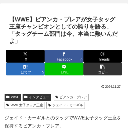
【WWE】ビアンカ・ブレアが女子タッグ
王座チャンピオンとしての誇りを語る。
「タッグチーム部門は今、本当に熱いんだ
よ」
X
Facebook
Threads
0
はてブ
LINE
コピー
0
2024.11.27
WWE
インタビュー
ビアンカ・ブレア
WWE女子タッグ王座
ジェイド・カーギル
ジェイド・カーギルとのタッグでWWE女子タッグ王座を
保持するビアンカ・ブレア。