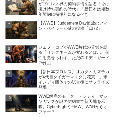
がプロレス界の契約事情を語る「今は
掛け持ち契約の時代」「新日本は複数
年契約に積極的になるべき」
【WWE】Judgement Day追放のフィ
ン・ベイラーが謎の投稿「1372」
ジェフ・コブがWWE時代の苦労を語
る「リングネームが変わるとは…。個
性を見せられず、ただのボディガード
2号に」
【新日本プロレス】オカダ・カズチカ
が4代目タイガーマスクに花束…。米
インディ団体での試合後にサプライズ
登場
WWE解雇のモーター・シティ・マシ
ンガンズが謎の契約書で新天地を示
唆。CyberFightやFMW、WARからオ
ファー？