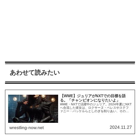
あわせて読みたい
【WWE】ジュリアがNXTでの目標を語
る。「チャンピオンになりたいよ」
WWE・NXTで活躍中のジュリア。2024年夏にNXT
へ合流した彼女は、ロクサーヌ・ペレスやステフ
ァニー・バッケルらとしのぎを削りあい、その実
力を示し続けています。活躍ぶりは好評で、今後
もチャンスを与えられ続けるでしょう。Podcast番
組Busted Open Radioに出演した彼女は、NXTで
の目標について次のように語りました。NXTで
2024.11.27
wrestling-now.net
は、チャンピオン...