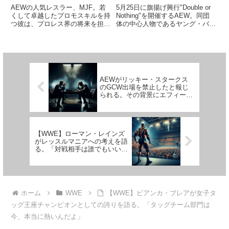
はMJFをどう見ていたの
は存在しなかった？YBが
AEWの人気レスラー、MJF。若
5月25日に旗揚げ興行"Double or
か？
語るAEW創立前夜
くして卓越したプロモスキルを持
Nothing"を開催するAEW。同団
つ彼は、プロレス界の将来を担う
体の中心人物であるヤング・バッ
存在としてファンから高く評価さ
クスのニック・ジャクソンが、新
れています。AEWと契約するま
日本プロレスとROHについて語
での間、彼はMLWに所属してい
りました。基本ディスりです。新
ました。「Talk is Jericho」に出
日本とROHに不満を抱いていた
演したMLW...
バックス...
AEWがリッキー・スタークス
のGCW出場を禁止したと報じ
られる。その背景にエフィーの
シャヒド・カーン批判？
【WWE】ローマン・レインズ
がレッスルマニアへの考えを語
る。「対戦相手は誰でもいい。
誰にしたってメインイベンター
は俺だ」
ホーム
WWE
【WWE】ビアンカ・ブレアが女子タ
ッグ王座チャンピオンとしての誇りを語る。「タッグチーム部門は
今、本当に熱いんだよ」