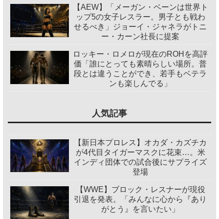
【AEW】「メーガン・ベーンは世界ト
ップ5の女子レスラー。男子とも戦わ
せるべき」ジョーイ・ジャネラがトニ
ー・カーン社長に提案
ロッキー・ロメロが現在のROHを高評
価「誰にとっても素晴らしい場所。普
段とは違うことができ、若手もベテラ
ンも楽しんでる」
人気記事
【新日本プロレス】オカダ・カズチカ
が4代目タイガーマスクに花束…。米
インディ団体での試合後にサプライズ
登場
【WWE】ブロック・レスナーが現役
引退を発表。「みんなに心から『あり
がとう』を言いたい」