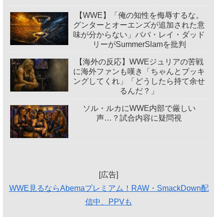
【WWE】「俺の知性を侮辱するな。
グンターとオーエンズが追加された意
味が分からない」ババ・レイ・ダッド
リーがSummerSlamを批判
【海外の反応】WWEジュリアの苦戦
に海外ファンも嘆き「ちゃんとブッキ
ングしてくれ」「どうしたら持て余せ
るんだ？」
ソル・ルカにWWE内部で厳しい
声…？試合内容に疑問視
[広告]
WWE見るならAbemaプレミアム！RAW・SmackDown配
信中、PPVも