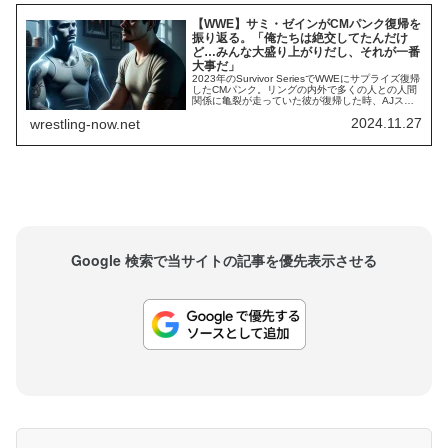
【WWE】サミ・ゼインがCMパンク復帰を
振り返る。「俺たちは絶交してたんだけ
ど…みんな大盛り上がりだし、それが一番
大事だ」
2023年のSurvivor SeriesでWWEにサプライズ復帰
したCMパンク。リングの内外で多くの人との人間
関係に亀裂が走っていた彼が復帰した時、AJスタ
イルズやケビン・オーエンズなど、一部のレスラ
2024.11.27
wrestling-now.net
ーたちは「大丈夫かよ」と考えました。しかし、
AJはすっかり心変わりしたパンクの姿に心を打た
れ、オーエンズは付かず離れずの距離感を保つこ
とでパンクという存在を対...
Google 検索で当サイトの記事を優先表示させる