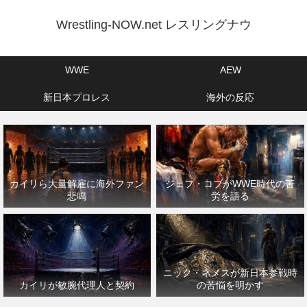
Wrestling-NOW.net レスリングナウ
WWE
AEW
新日本プロレス
海外の反応
カイリら大量解雇に海外ファン
ジェフ・コブがWWE時代の苦
悲鳴
労を語る
ニック・ネメスが新日本参戦時
カイリが敏腕代理人と契約
の苦悩を明かす