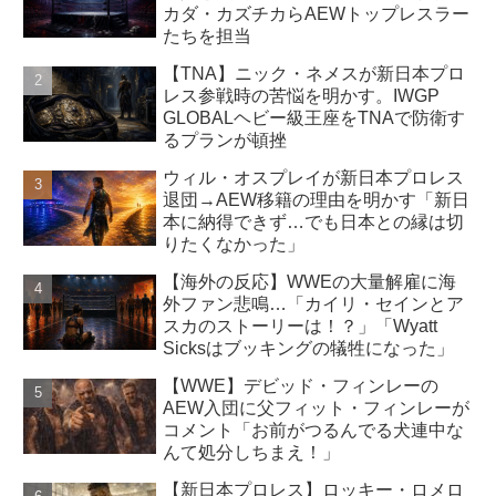
カダ・カズチカらAEWトップレスラー
たちを担当
【TNA】ニック・ネメスが新日本プロ
レス参戦時の苦悩を明かす。IWGP
GLOBALヘビー級王座をTNAで防衛す
るプランが頓挫
ウィル・オスプレイが新日本プロレス
退団→AEW移籍の理由を明かす「新日
本に納得できず…でも日本との縁は切
りたくなかった」
【海外の反応】WWEの大量解雇に海
外ファン悲鳴…「カイリ・セインとア
スカのストーリーは！？」「Wyatt
Sicksはブッキングの犠牲になった」
【WWE】デビッド・フィンレーの
AEW入団に父フィット・フィンレーが
コメント「お前がつるんでる犬連中な
んて処分しちまえ！」
【新日本プロレス】ロッキー・ロメロ