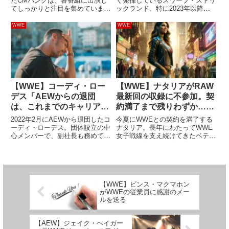
たCMパンクは、各番組に出演し
く発揮しているスワーブ・ストリ
てしっかりと注目を集めていま
ックランド。特に2023年以降の
す。2014年にWWEから退団する
活躍ぶりは素晴らしく、ハングマ
までの間にはいろんなことがあ
ン・アダム・ペイジとの激しい抗
WWE
WWE
り、一部選手たちとの関係も悪化
争やAEW世界王座チャンピオン
していたとされています。実際、
としてAll Inのメインイベントに
今回の復帰につ...
立つなど、まさにキャリ...
【WWE】コーディ・ロー
【WWE】ナタリアがRAW
デス「AEWからの退団
最新回の収録に不参加。契
は、これまでのキャリアで
約満了まで残りわずか…交
最も簡単な決断だった」
渉はどうなる？
2022年2月にAEWから退団したコ
今夏にWWEとの契約を満了する
ーディ・ローデス。団体設立の中
ナタリア。長年にわたってWWE
心メンバーで、副社長も務めてい
女子戦線を支え続けてきたベテラ
た彼の退団は、多くのファンに大
ンですが、彼女はWWEへの残留
きな衝撃を与えました。同年4月
にこだわっているわけではなく、
にWWEへ復帰したコーディは、
様々な選択肢を検討するだろう…
常に団体のトップスターの1人と
とされています。Fightfulによれ
してプッシュを受けており...
ば、彼女はRAW最新回...
【WWE】ビンス・マクマホン
がWWEの従業員に感謝のメー
ルを送る
【AEW】ジェイク・ヘイガー