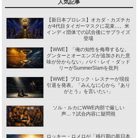
人気記事
【新日本プロレス】オカダ・カズチカ
が4代目タイガーマスクに花束…。米
インディ団体での試合後にサプライズ
登場
【WWE】「俺の知性を侮辱するな。
グンターとオーエンズが追加された意
味が分からない」ババ・レイ・ダッド
リーがSummerSlamを批判
【WWE】ブロック・レスナーが現役
引退を発表。「みんなに心から『あり
がとう』を言いたい」
ソル・ルカにWWE内部で厳しい
声…？試合内容に疑問視
ロッキー・ロメロが「移行期の新日本