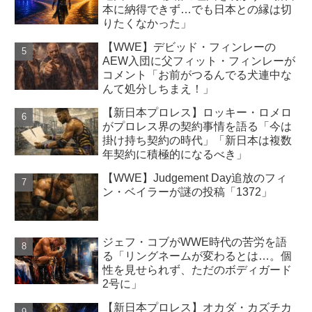
本に納得できず…でも日本との縁は切
りたくなかった」
【WWE】デビッド・フィンレーの
AEW入団に父フィット・フィンレーが
コメント「お前がつるんでる犬連中な
んて処分しちまえ！」
【新日本プロレス】ロッキー・ロメロ
がプロレス界の契約事情を語る「今は
掛け持ち契約の時代」「新日本は複数
年契約に積極的になるべき」
【WWE】Judgement Day追放のフィ
ン・ベイラーが謎の投稿「1372」
ジェフ・コブがWWE時代の苦労を語
る「リングネームが変わるとは…。個
性を見せられず、ただのボディガード
2号に」
【新日本プロレス】オカダ・カズチカ