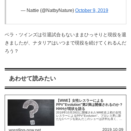
— Nattie (@NatbyNature)
October 9, 2019
ベラ・ツインズは引退試合もないままひっそりと現役を退
きましたが、ナタリアはいつまで現役を続けてくれるんだ
ろう？
あわせて読みたい
【WWE】女性レスラーによる
PPV"Evolution"第2弾は開催されるのか？
HHHが現状を語る
2018年10月28日に開催されたWWE史上初の女性
レスラーによるPPV"Evolution"。プロレス界に新
たな1ページを刻んだこのショーは評判も良く、第
2弾の開催が待ち望まれています。しかし、今年は
10月に入ってもアナウンスなし。去年の開催は7月
に発表されており、ショーの開催までに3ヶ月程度
2019.10.09
wrestling-now.net