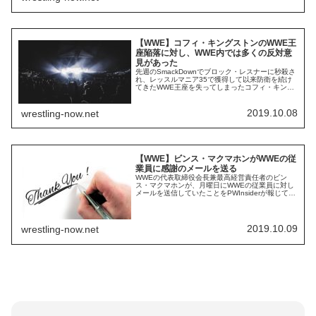
準備が必要だと考えれば、年内の開催は難しい状
態です。HHHによれ...
【WWE】コフィ・キングストンのWWE王
座陥落に対し、WWE内では多くの反対意
見があった
先週のSmackDownでブロック・レスナーに秒殺さ
れ、レッスルマニア35で獲得して以来防衛を続け
てきたWWE王座を失ってしまったコフィ・キング
ストン。レスナーの勝利は彼とケイン・ヴェラス
ケスとの抗争に発展していきそうです。黒人レス
ラーとして史上初めてWWE王座を獲得したキング
2019.10.08
wrestling-now.net
ストンがレスナーに秒殺されてチャンピオンの座
から降ろされてしまったことを残念がるフ...
【WWE】ビンス・マクマホンがWWEの従
業員に感謝のメールを送る
WWEの代表取締役会長兼最高経営責任者のビン
ス・マクマホンが、月曜日にWWEの従業員に対し
メールを送信していたことをPWInsiderが報じてい
ます。PWIによれば、その内容は先週の金曜日に放
送されたSmackDownのFOX移行初回放送の成功に
対して感謝するものだったそうです。彼が高く評
価したセグメントは、ザ・ロック、キング・バロ
2019.10.09
wrestling-now.net
ン・コービン、ベッキー・リ...