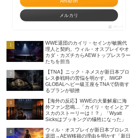
Amazon
メルカリ
ポチップ
WWE退団のカイリ・セインが敏腕代
理人と契約。ウィル・オスプレイやオ
カダ・カズチカらAEWトップレスラー
たちを担当
【TNA】ニック・ネメスが新日本プロ
レス参戦時の苦悩を明かす。IWGP
GLOBALヘビー級王座をTNAで防衛す
るプランが頓挫
【海外の反応】WWEの大量解雇に海
外ファン悲鳴…「カイリ・セインとア
スカのストーリーは！？」「Wyatt
Sicksはブッキングの犠牲になった」
ウィル・オスプレイが新日本プロレス
退団→AEW移籍の理由を明かす「新日