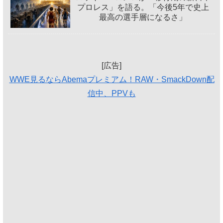
プロレス」を語る。「今後5年で史上
最高の選手層になるさ」
[広告]
WWE見るならAbemaプレミアム！RAW・SmackDown配
信中、PPVも