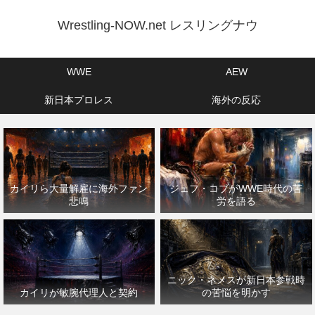
Wrestling-NOW.net レスリングナウ
WWE
AEW
新日本プロレス
海外の反応
カイリら大量解雇に海外ファン
ジェフ・コブがWWE時代の苦
悲鳴
労を語る
ニック・ネメスが新日本参戦時
カイリが敏腕代理人と契約
の苦悩を明かす