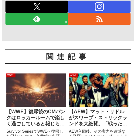
0
関連記事
WWE
WWE
【WWE】復帰後のCMパン
【AEW】マット・リドル
クはロッカールームで楽し
がスワーブ・ストリックラ
く過ごしていると報じられ
ンドを大絶賛。「戦った中
る。陽気にリラックスし、
で最高のレスラーの一人
Survivor SeriesでWWEへ復帰し
AEW入団後、その実力を遺憾な
交流も活発
だ」