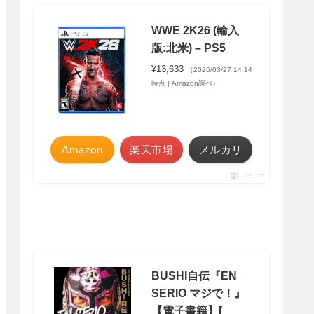
WWE 2K26 (輸入
版:北米) – PS5
¥13,633
（2026/03/27 14:14
時点 | Amazon調べ）
Amazon
楽天市場
メルカリ
ポチップ
BUSHI自伝『EN
SERIO マジで！』
【電子書籍】[