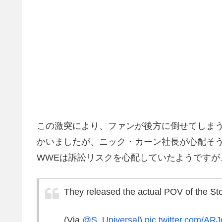
この激突により、ファンが後方に倒せてしま
かいましたが、ニック・カーン社長が心配そ
WWEは訴訟リスクを心配していたようですが
They released the actual POV of the St
(Via
@S_Universal
)
pic.twitter.com/A