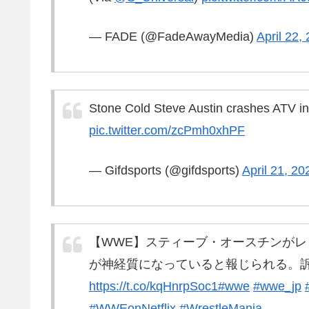
— FADE (@FadeAwayMedia)
April 22,
Stone Cold Steve Austin crashes ATV in
pic.twitter.com/zcPmh0xhPF
— Gifdsports (@gifdsports)
April 21, 20
【WWE】スティーブ・オースチンがレ
が神経質になっていると報じられる。
https://t.co/kqHnrpSoc1
#wwe
#wwe_jp
#WWEonNetflix
#WrestleMania