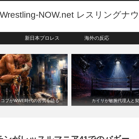
Wrestling-NOW.net レスリングナ
新日本プロレス
海外の反応
・コブがWWE時代の苦労を語る
カイリが敏腕代理人と