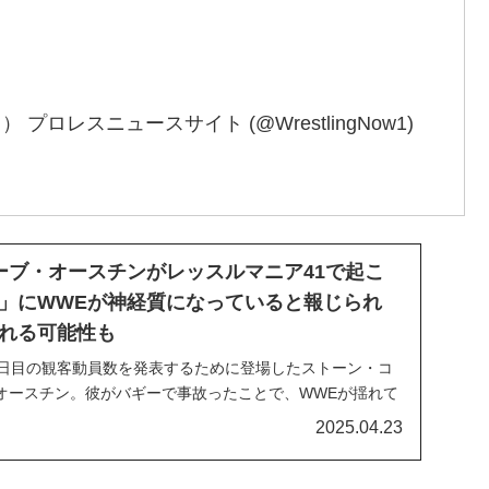
ウ） プロレスニュースサイト (@WrestlingNow1)
ーブ・オースチンがレッスルマニア41で起こ
」にWWEが神経質になっていると報じられ
れる可能性も
二日目の観客動員数を発表するために登場したストーン・コ
オースチン。彼がバギーで事故ったことで、WWEが揺れて
花道へ、そしてリングサイドまでバギーをかっ飛ばした彼
2025.04.23
リケードに衝突。女性の観客が巻き込まれました。事故現
長も駆けつけ、リング上でのプロモを終えたストン...