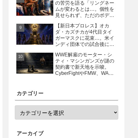
の苦労を語る「リングネー
ムが変わるとは…。個性を
見せられず、ただのボディ
ガード2号に」
【新日本プロレス】オカ
ダ・カズチカが4代目タイ
ガーマスクに花束…。米イ
ンディ団体での試合後にサ
プライズ登場
WWE解雇のモーター・シ
ティ・マシンガンズが謎の
契約書で新天地を示唆。
CyberFightやFMW、WAR
からオファー？
カテゴリー
アーカイブ