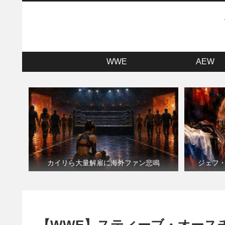
WWE
AEW
カイリら大量解雇に海外ファン悲鳴
ジェフ