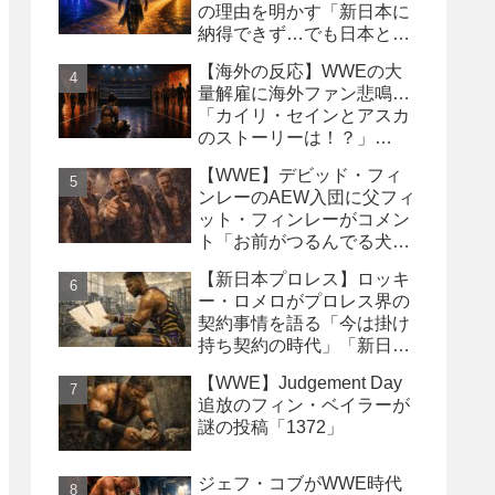
の理由を明かす「新日本に
納得できず…でも日本との
縁は切りたくなかった」
【海外の反応】WWEの大
量解雇に海外ファン悲鳴…
「カイリ・セインとアスカ
のストーリーは！？」
「Wyatt Sicksはブッキング
【WWE】デビッド・フィ
の犠牲になった」
ンレーのAEW入団に父フィ
ット・フィンレーがコメン
ト「お前がつるんでる犬連
中なんて処分しちまえ！」
【新日本プロレス】ロッキ
ー・ロメロがプロレス界の
契約事情を語る「今は掛け
持ち契約の時代」「新日本
は複数年契約に積極的にな
【WWE】Judgement Day
るべき」
追放のフィン・ベイラーが
謎の投稿「1372」
ジェフ・コブがWWE時代