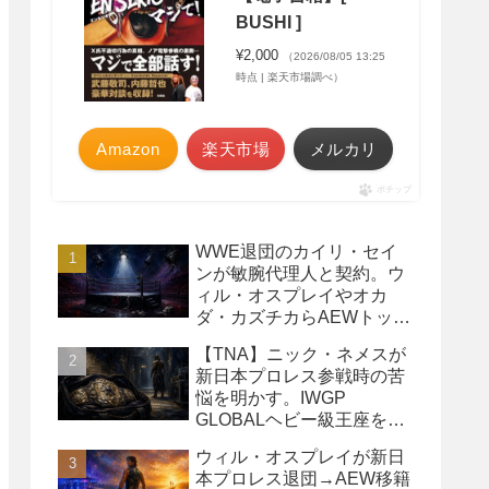
BUSHI ]
¥2,000
（2026/08/05 13:25
時点 | 楽天市場調べ）
Amazon
楽天市場
メルカリ
ポチップ
WWE退団のカイリ・セイ
ンが敏腕代理人と契約。ウ
ィル・オスプレイやオカ
ダ・カズチカらAEWトップ
レスラーたちを担当
【TNA】ニック・ネメスが
新日本プロレス参戦時の苦
悩を明かす。IWGP
GLOBALヘビー級王座を
TNAで防衛するプランが頓
ウィル・オスプレイが新日
挫
本プロレス退団→AEW移籍