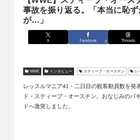
【WWE】スティーブ・オース
事故を振り返る。「本当に恥ず
が…」
X
Facebook
Threads
0
WWE
インタビュー
スティーブ・オースチン
レ
レッスルマニア41・二日目の観客動員数を発
ド・スティーブ・オースチン。おなじみのバ
ドへ激突しました。