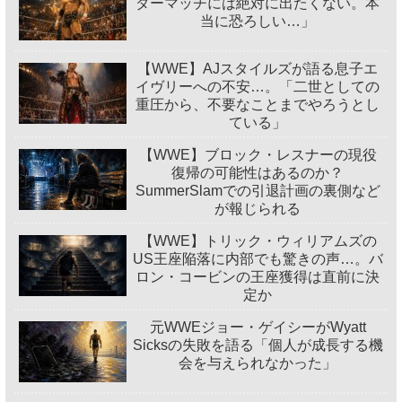
ダーマッチには絶対に出たくない。本
当に恐ろしい…」
【WWE】AJスタイルズが語る息子エ
イヴリーへの不安…。「二世としての
重圧から、不要なことまでやろうとし
ている」
【WWE】ブロック・レスナーの現役
復帰の可能性はあるのか？
SummerSlamでの引退計画の裏側など
が報じられる
【WWE】トリック・ウィリアムズの
US王座陥落に内部でも驚きの声…。バ
ロン・コービンの王座獲得は直前に決
定か
元WWEジョー・ゲイシーがWyatt
Sicksの失敗を語る「個人が成長する機
会を与えられなかった」