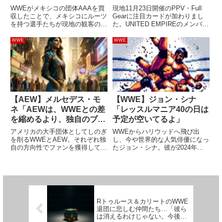
ぎてマイクが飛んだらし
り乱れた激戦に期待
WWEがメキシコの団体AAAを買
現地11月23日開催のPPV・Full
い」
収したことで、メキシコにルーツ
Gearに注目カードが加わりまし
を持つ選手たちが現地の観客の前
た。UNITED EMPIREのメンバー
で戦うケースが非常に増えまし
として切磋琢磨してきたウィル・
た。この倍襲撃による恩恵を最も
オスプレイとカイル・フレッチャ
WWE
WWE
受けているのはドミニク・ミステ
ー。先日、フレッチャーはオスプ
リオかもしれません。彼はAAA
レイを裏切ってドン・キャリス・
でトップスター級の人気を得る
ファミリ...
こ...
【AEW】メルセデス・モ
【WWE】ジョン・シナ
ネ「AEWは、WWEとの差
「レッスルマニア40の日は
を縮めるより、独自のブラ
予定が空いてるよ」
ンドであり続けることが大
アメリカの大手団体としてしのぎ
WWEからハリウッドへ飛び出
事だと思う」
を削るWWEとAEW。それぞれ独
し、今や世界的な人気俳優になっ
自の方向性でファンを獲得してき
たジョン・シナ。彼が2024年の
ましたが、長い歴史を持つWWE
レッスルマニア40に参加できる
はAEWより圧倒的な人気を誇り
かどうかは不透明な状況で、俳優
ます。設立から5年足らずのAEW
としてのスケジュール次第だと報
がWWEと対抗するのは並大抵な
じられています。近年は選手から
ことではありません。WWE...
の引退を意識した発言も多い彼
に...
Rトゥルース＆カリートのWWE
退団に悲しむ仲間たち…「彼ら
は消えるわけじゃない。今後の