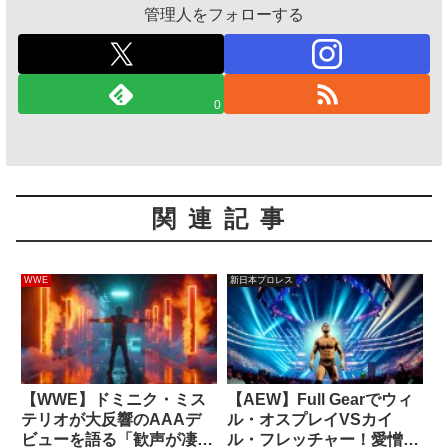
管理人をフォローする
0
関連記事
WWE
新日本プロレス
【WWE】ドミニク・ミス
【AEW】Full Gearでウィ
テリオが大反響のAAAデ
ル・オスプレイVSカイ
ビューを語る「歓声が凄す
ル・フレッチャー！愛憎入