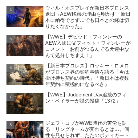
ウィル・オスプレイが新日本プロレス
退団→AEW移籍の理由を明かす「新日
本に納得できず…でも日本との縁は切
りたくなかった」
【WWE】デビッド・フィンレーの
AEW入団に父フィット・フィンレーが
コメント「お前がつるんでる犬連中な
んて処分しちまえ！」
【新日本プロレス】ロッキー・ロメロ
がプロレス界の契約事情を語る「今は
掛け持ち契約の時代」「新日本は複数
年契約に積極的になるべき」
【WWE】Judgement Day追放のフィ
ン・ベイラーが謎の投稿「1372」
ジェフ・コブがWWE時代の苦労を語
る「リングネームが変わるとは…。個
性を見せられず、ただのボディガード