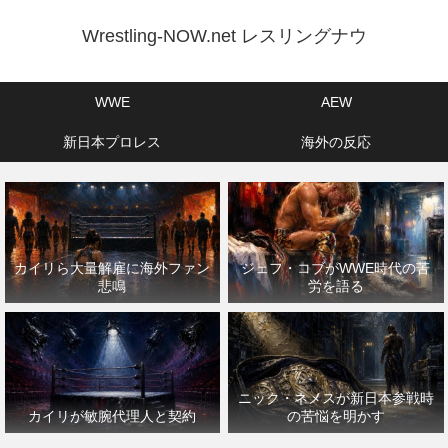
Wrestling-NOW.net レスリングナウ
WWE
AEW
新日本プロレス
海外の反応
カイリら大量解雇に海外ファン
ジェフ・コブがWWE時代の苦
悲鳴
労を語る
ニック・ネメスが新日本参戦時
カイリが敏腕代理人と契約
の苦悩を明かす