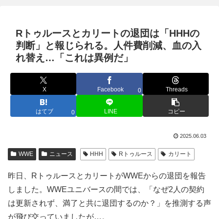
Rトゥルースとカリートの退団は「HHHの
判断」と報じられる。人件費削減、血の入
れ替え…「これは異例だ」
X
Facebook
Threads
0
はてブ
LINE
コピー
0
2025.06.03
WWE
ニュース
HHH
Rトゥルース
カリート
昨日、RトゥルースとカリートがWWEからの退団を報告
しました。WWEユニバースの間では、「なぜ2人の契約
は更新されず、満了と共に退団するのか？」を推測する声
が飛び交っていましたが…。