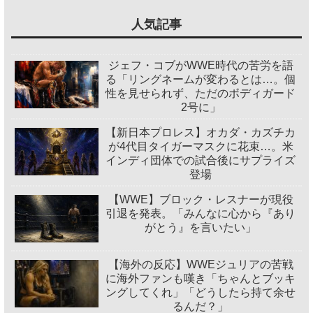
人気記事
ジェフ・コブがWWE時代の苦労を語
る「リングネームが変わるとは…。個
性を見せられず、ただのボディガード
2号に」
【新日本プロレス】オカダ・カズチカ
が4代目タイガーマスクに花束…。米
インディ団体での試合後にサプライズ
登場
【WWE】ブロック・レスナーが現役
引退を発表。「みんなに心から『あり
がとう』を言いたい」
【海外の反応】WWEジュリアの苦戦
に海外ファンも嘆き「ちゃんとブッキ
ングしてくれ」「どうしたら持て余せ
るんだ？」