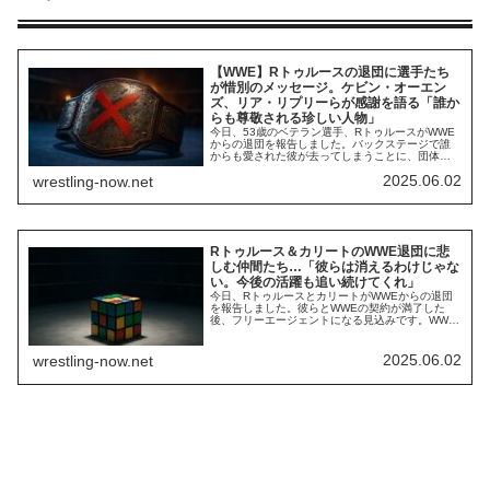
【WWE】Rトゥルースの退団に選手たち
が惜別のメッセージ。ケビン・オーエン
ズ、リア・リプリーらが感謝を語る「誰か
らも尊敬される珍しい人物」
今日、53歳のベテラン選手、RトゥルースがWWE
からの退団を報告しました。バックステージで誰
からも愛された彼が去ってしまうことに、団体内
部では動揺が広まっています。WWEの判断を批判
2025.06.02
wrestling-now.net
する声もあれば、「明日は我が身だ」と意識が変
わった選手もいるとか。彼がX（旧Twitter）で退団
を報告した後、彼を慕う多くの仲間たちが惜別の
メッセージを送りました。ケビン・オー...
Rトゥルース＆カリートのWWE退団に悲
しむ仲間たち…「彼らは消えるわけじゃな
い。今後の活躍も追い続けてくれ」
今日、RトゥルースとカリートがWWEからの退団
を報告しました。彼らとWWEの契約が満了した
後、フリーエージェントになる見込みです。WWE
ユニバースだけでなく、仲間たちからも愛された
ベテランたちの退団報告はプロレス界を騒然とさ
せました。特に彼らと親しかった選手たちは、深
2025.06.02
wrestling-now.net
い悲しみを感じています。Rトゥルースの退団を嘆
く仲間たちの声は以下の記事でも紹介しています
が...