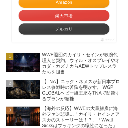
Amazon
楽天市場
メルカリ
ポチップ
WWE退団のカイリ・セインが敏腕代
理人と契約。ウィル・オスプレイやオ
カダ・カズチカらAEWトップレスラー
たちを担当
【TNA】ニック・ネメスが新日本プロ
レス参戦時の苦悩を明かす。IWGP
GLOBALヘビー級王座をTNAで防衛す
るプランが頓挫
【海外の反応】WWEの大量解雇に海
外ファン悲鳴…「カイリ・セインとア
スカのストーリーは！？」「Wyatt
Sicksはブッキングの犠牲になった」