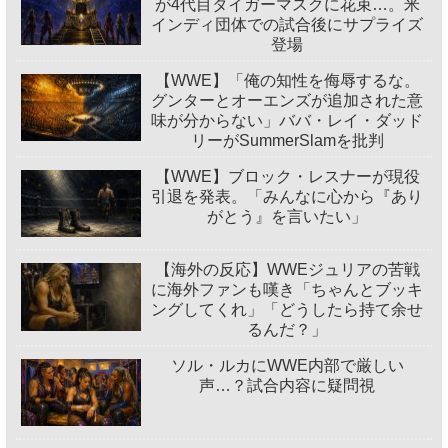
が4代目タイガーマスクに花束…。米
インディ団体での試合後にサプライズ
登場
【WWE】「俺の知性を侮辱するな。
グンターとオーエンズが追加された意
味が分からない」ババ・レイ・ダッド
リーがSummerSlamを批判
【WWE】ブロック・レスナーが現役
引退を発表。「みんなに心から『あり
がとう』を言いたい」
【海外の反応】WWEジュリアの苦戦
に海外ファンも嘆き「ちゃんとブッキ
ングしてくれ」「どうしたら持て余せ
るんだ？」
ソル・ルカにWWE内部で厳しい
声…？試合内容に疑問視