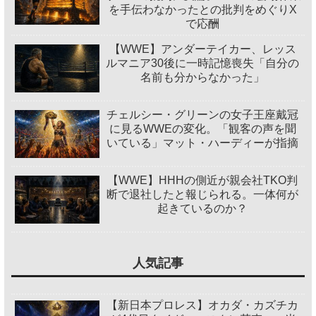
を手伝わなかったとの批判をめぐりX
で応酬
【WWE】アンダーテイカー、レッス
ルマニア30後に一時記憶喪失「自分の
名前も分からなかった」
チェルシー・グリーンの女子王座戴冠
に見るWWEの変化。「観客の声を聞
いている」マット・ハーディーが指摘
【WWE】HHHの側近が親会社TKO判
断で退社したと報じられる。一体何が
起きているのか？
人気記事
【新日本プロレス】オカダ・カズチカ