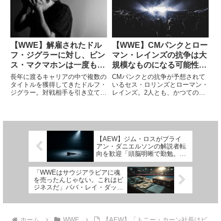
により消化不良なものになってし
で展開し、当日の試合は壮絶な内
まいました。右腕が...
容になることが予想さ...
【WWE】解雇されたドル
【WWE】CMパンクとロー
フ・ジグラーに対し、ビン
マン・レインズの抗争は大
ス・マクマホンは一度も
規模なものになる可能性が
「大きな期待をかけなかっ
高い？ポール・ヘイマンの
長年に渡るキャリアの中で複数の
CMパンクとの抗争が予想されて
た」と報じられる
動向にも注目
タイトルを獲得してきたドルフ・
いるセス・ロリンズとローマン・
ジグラー。対戦相手を引き立てる
レインズ。2人とも、かつてのイ
スキルの高さ、受け身の素晴らし
ンタビューでパンクについて徹底
さ、どんな状況にも対応できる柔
批判した過去があり、WWE内の
軟性…。彼の実力は誰もが評価し
アンチパンク派の筆頭と見られて
ていました。先日、WWEは彼を
います。しかし、個人的な感情は
含む20名以上の選手をリストラ...
ともかく、彼らはプロフェッシ
【AEW】ジム・ロスがブライ
ョ...
アン・ダニエルソンの解説者転
向を歓迎「頭脳明晰で勤勉。番
組に新鮮さをもたらせるだろ
う」
「WWEはサウジアラビアに魂
を売ったんじゃない。これはビ
ジネスだ」ババ・レイ・ダッド
リーがレッスルマニア43を語る
ホーム
WWE
【AEW】「トニー・カーン社長はビ