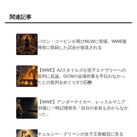
関連記事
バロン・コービンが再びMLWに登場。WWE復
帰前に収録した試合が放送される
【WWE】AJスタイルズが息子エイヴリーへの
批判に反論。GCWの会場作業を手伝わなかっ
たとの批判をめぐりXで応酬
【WWE】アンダーテイカー、レッスルマニア
30後に一時記憶喪失「自分の名前も分からなか
った」
チェルシー・グリーンの女子王座戴冠に見る