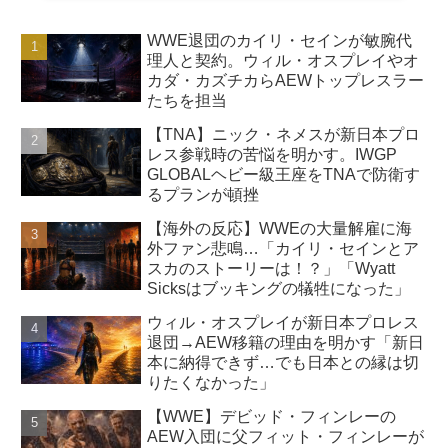
WWE退団のカイリ・セインが敏腕代
理人と契約。ウィル・オスプレイやオ
カダ・カズチカらAEWトップレスラー
たちを担当
【TNA】ニック・ネメスが新日本プロ
レス参戦時の苦悩を明かす。IWGP
GLOBALヘビー級王座をTNAで防衛す
るプランが頓挫
【海外の反応】WWEの大量解雇に海
外ファン悲鳴…「カイリ・セインとア
スカのストーリーは！？」「Wyatt
Sicksはブッキングの犠牲になった」
ウィル・オスプレイが新日本プロレス
退団→AEW移籍の理由を明かす「新日
本に納得できず…でも日本との縁は切
りたくなかった」
【WWE】デビッド・フィンレーの
AEW入団に父フィット・フィンレーが