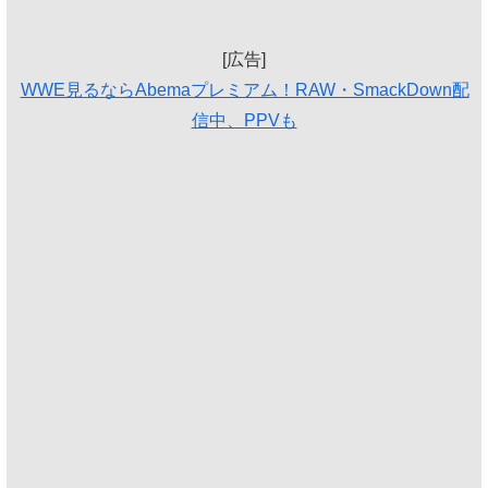
[広告]
WWE見るならAbemaプレミアム！RAW・SmackDown配
信中、PPVも