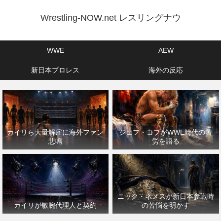
Wrestling-NOW.net レスリングナウ
WWE
AEW
新日本プロレス
海外の反応
カイリら大量解雇に海外ファン
ジェフ・コブがWWE時代の苦
悲鳴
労を語る
ニック・ネメスが新日本参戦時
カイリが敏腕代理人と契約
の苦悩を明かす