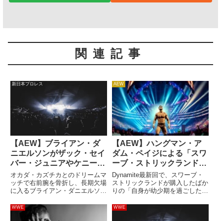
関連記事
新日本プロレス
AEW
【AEW】ブライアン・ダ
【AEW】ハングマン・ア
ニエルソンがザック・セイ
ダム・ペイジによる「スワ
バー・ジュニアやケニー・
ーブ・ストリックランドが
オメガ、サモア・ジョーと
幼少期を過ごした家への放
オカダ・カズチカとのドリームマ
Dynamite最新回で、スワーブ・
の対戦を希望
火」の裏側が報じられる。
ッチで右前腕を骨折し、長期欠場
ストリックランドが購入したばか
に入るブライアン・ダニエルソ
りの「自身が幼少期を過ごした
いつ計画され、どのように
ン。AEWと新日本プロレスの合
家」を放火したハングマン・アダ
実行されたのか？
同興行 Forbidden Doorの目玉カ
ム・ペイジ。PPV「ALL OUT」
WWE
WWE
ードだったこの試合は、彼の怪我
に向けたストーリーは超過激な形