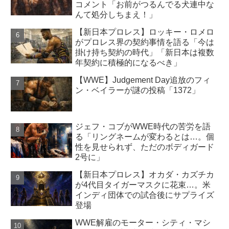
コメント「お前がつるんでる犬連中な
んて処分しちまえ！」
【新日本プロレス】ロッキー・ロメロ
がプロレス界の契約事情を語る「今は
掛け持ち契約の時代」「新日本は複数
年契約に積極的になるべき」
【WWE】Judgement Day追放のフィ
ン・ベイラーが謎の投稿「1372」
ジェフ・コブがWWE時代の苦労を語
る「リングネームが変わるとは…。個
性を見せられず、ただのボディガード
2号に」
【新日本プロレス】オカダ・カズチカ
が4代目タイガーマスクに花束…。米
インディ団体での試合後にサプライズ
登場
WWE解雇のモーター・シティ・マシ