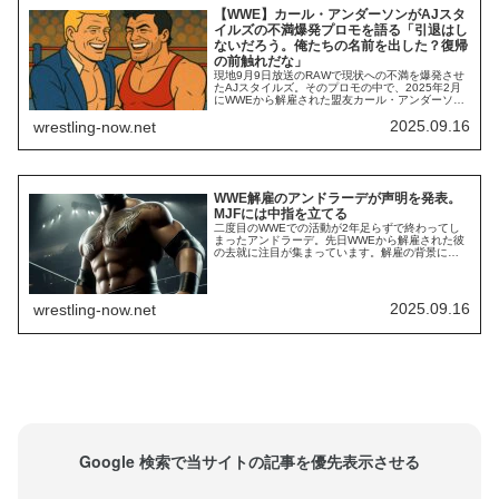
【WWE】カール・アンダーソンがAJスタ
イルズの不満爆発プロモを語る「引退はし
ないだろう。俺たちの名前を出した？復帰
の前触れだな」
現地9月9日放送のRAWで現状への不満を爆発させ
たAJスタイルズ。そのプロモの中で、2025年2月
にWWEから解雇された盟友カール・アンダーソン
とルーク・ギャローズの名前も飛び出しました。
2025.09.16
wrestling-now.net
「キャリアで初めて頼れる味方が誰もいないと感
じている」と語ったAJは、The OCの仲間だったア
ンギャロがWWEから去り、ミチンも別ブランドの
SmackDownに所属してい...
WWE解雇のアンドラーデが声明を発表。
MJFには中指を立てる
二度目のWWEでの活動が2年足らずで終わってし
まったアンドラーデ。先日WWEから解雇された彼
の去就に注目が集まっています。解雇の背景には
規律違反による会場からの帰宅命令があったとさ
れており、その他にもウェルネスポリシー違反や
解雇直前の音信不通、クリエイティブへの不満な
どの問題を抱えていたようです。まさに制御不
2025.09.16
wrestling-now.net
能。35歳の天才ルチャドールは今後どうなってい
くの...
Google 検索で当サイトの記事を優先表示させる