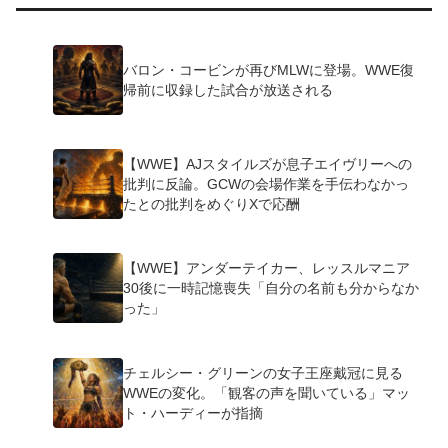
バロン・コービンが再びMLWに登場。WWE復
帰前に収録した試合が放送される
【WWE】AJスタイルズが息子エイヴリーへの
批判に反論。GCWの会場作業を手伝わなかっ
たとの批判をめぐりXで応酬
【WWE】アンダーテイカー、レッスルマニア
30後に一時記憶喪失「自分の名前も分からなか
った」
チェルシー・グリーンの女子王座戴冠に見る
WWEの変化。「観客の声を聞いている」マッ
ト・ハーディーが指摘