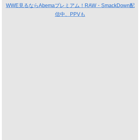
WWE見るならAbemaプレミアム！RAW・SmackDown配
信中、PPVも