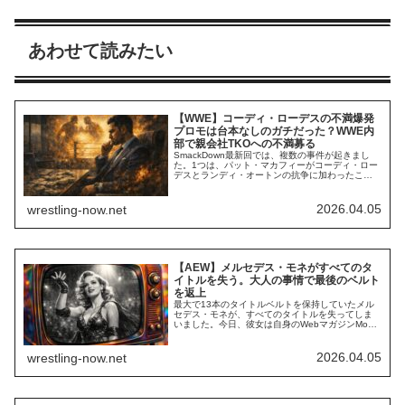
あわせて読みたい
【WWE】コーディ・ローデスの不満爆発
プロモは台本なしのガチだった？WWE内
部で親会社TKOへの不満募る
SmackDown最新回では、複数の事件が起きまし
た。1つは、パット・マカフィーがコーディ・ロー
デスとランディ・オートンの抗争に加わったこ
と。オートンと結託した彼は、レッスルマニア42
のチケット売上不振やSmackDownの視聴率低下な
どの責任がコーディにある、と主張しました。報
2026.04.05
wrestling-now.net
道によれば、彼の起用はWWEの判断ではなく、親
会社TKOのアリ・エマニュエルCE...
【AEW】メルセデス・モネがすべてのタ
イトルを失う。大人の事情で最後のベルト
を返上
最大で13本のタイトルベルトを保持していたメル
セデス・モネが、すべてのタイトルを失ってしま
いました。今日、彼女は自身のWebマガジンMone
Magで、保持していたAPAC女子王座を返上したこ
とを発表しました。タイトルを管理するマレーシ
アの団体が、彼女をマレーシアへ招く資金を用意
2026.04.05
wrestling-now.net
できず、他団体との連携を取ることもできなかっ
たため、返上を余儀なくされた…とのこ...