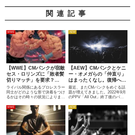
関連記事
WWE
AEW
【WWE】CMパンクが宿敵
【AEW】CMパンクとケニ
セス・ロリンズに「敗者髪
ー・オメガらの「仲直り」
切りマッチ」を要求？
はまったくなし。復帰への
「あいつのお団子ヘアが大
道のりは困難
ライバル関係にあるプロレスラー
最近、またCMパンクをめぐる話
嫌いなんだ」
同士がどのような形で決着をつけ
題が増えてきました。2022年9月
るかはその時々の状況によります
のPPV「All Out」終了後のバッ
が、CMパンクとセス・ロリンズ
クステージでケニー・オメガ＆ヤ
には特殊な結末を迎える可能性が
ング・バックスと大喧嘩し、その
WWE
AEW
ある…かも？2023年にパンクが
後出場停止処分を受けた彼は、先
WWEへ移籍してから、2人は常
日、Instagramで「悪い行いを赦
にライバルとして強く意識し合...
すこと」に...