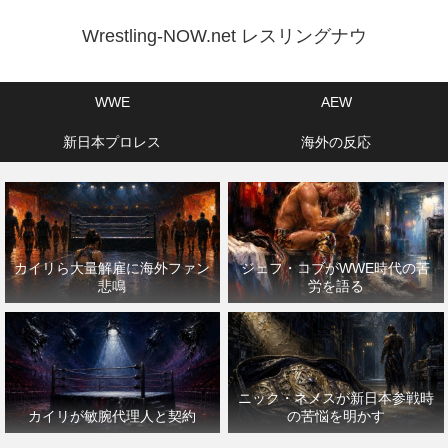
Wrestling-NOW.net レスリングナウ
WWE
AEW
新日本プロレス
海外の反応
カイリら大量解雇に海外ファン
ジェフ・コブがWWE時代の苦
悲鳴
労を語る
ニック・ネメスが新日本参戦時
カイリが敏腕代理人と契約
の苦悩を明かす