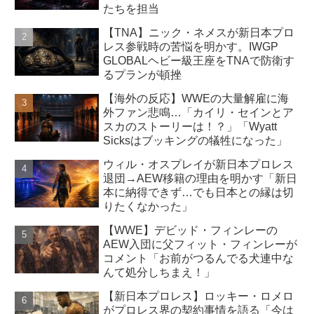
たちを担当
【TNA】ニック・ネメスが新日本プロ
レス参戦時の苦悩を明かす。IWGP
GLOBALヘビー級王座をTNAで防衛す
るプランが頓挫
【海外の反応】WWEの大量解雇に海
外ファン悲鳴…「カイリ・セインとア
スカのストーリーは！？」「Wyatt
Sicksはブッキングの犠牲になった」
ウィル・オスプレイが新日本プロレス
退団→AEW移籍の理由を明かす「新日
本に納得できず…でも日本との縁は切
りたくなかった」
【WWE】デビッド・フィンレーの
AEW入団に父フィット・フィンレーが
コメント「お前がつるんでる犬連中な
んて処分しちまえ！」
【新日本プロレス】ロッキー・ロメロ
がプロレス界の契約事情を語る「今は