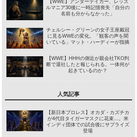
【WWE】アンダーテイカー、レッス
ルマニア30後に一時記憶喪失「自分の
名前も分からなかった」
チェルシー・グリーンの女子王座戴冠
に見るWWEの変化。「観客の声を聞
いている」マット・ハーディーが指摘
【WWE】HHHの側近が親会社TKO判
断で退社したと報じられる。一体何が
起きているのか？
人気記事
【新日本プロレス】オカダ・カズチカ
が4代目タイガーマスクに花束…。米
インディ団体での試合後にサプライズ
登場