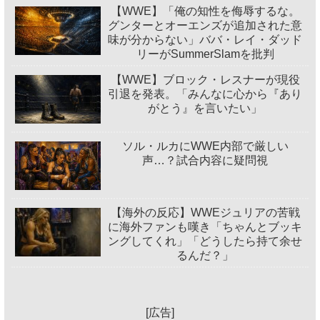
【WWE】「俺の知性を侮辱するな。
グンターとオーエンズが追加された意
味が分からない」ババ・レイ・ダッド
リーがSummerSlamを批判
【WWE】ブロック・レスナーが現役
引退を発表。「みんなに心から『あり
がとう』を言いたい」
ソル・ルカにWWE内部で厳しい
声…？試合内容に疑問視
【海外の反応】WWEジュリアの苦戦
に海外ファンも嘆き「ちゃんとブッキ
ングしてくれ」「どうしたら持て余せ
るんだ？」
[広告]