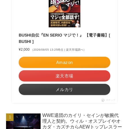
BUSHI自伝『EN SERIO マジで！』 【電子書籍】[
BUSHI ]
¥2,000
（2026/08/05 13:25時点 | 楽天市場調べ）
Amazon
楽天市場
メルカリ
ポチップ
WWE退団のカイリ・セインが敏腕代
理人と契約。ウィル・オスプレイやオ
カダ・カズチカらAEWトップレスラー