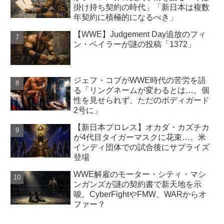
掛け持ち契約の時代」「新日本は複数
年契約に積極的になるべき」
【WWE】Judgement Day追放のフィ
ン・ベイラーが謎の投稿「1372」
ジェフ・コブがWWE時代の苦労を語
る「リングネームが変わるとは…。個
性を見せられず、ただのボディガード
2号に」
【新日本プロレス】オカダ・カズチカ
が4代目タイガーマスクに花束…。米
インディ団体での試合後にサプライズ
登場
WWE解雇のモーター・シティ・マシ
ンガンズが謎の契約書で新天地を示
唆。CyberFightやFMW、WARからオ
ファー？