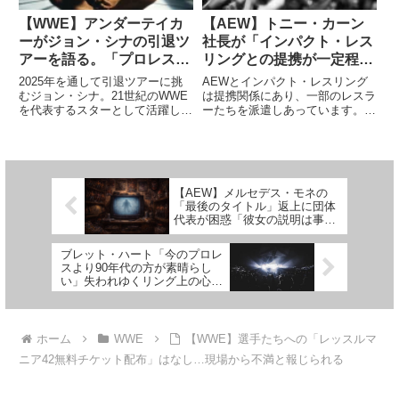
【WWE】アンダーテイカ
【AEW】トニー・カーン
ーがジョン・シナの引退ツ
社長が「インパクト・レス
アーを語る。「プロレスの
リングとの提携が一定程度
新しい形だ。彼にふさわし
に留まる理由」を語る
2025年を通して引退ツアーに挑
AEWとインパクト・レスリング
いよ」
むジョン・シナ。21世紀のWWE
は提携関係にあり、一部のレスラ
を代表するスターとして活躍して
ーたちを派遣しあっています。
きた彼は、WWEの国際的なショ
AEWからはケニー・オメガやマ
ーにも積極的に参加し、世界中の
ット・ハーディーらが、インパク
ファンに直接別れを告げます。頻
トからはGood Borhters(カール・
繁にWWEのショーを現地参戦で
アンダーソン & ドク・ギャロー
きない地域のファンにとって...
ズ)が相手の団体...
【AEW】メルセデス・モネの
「最後のタイトル」返上に団体
代表が困惑「彼女の説明は事実
と異なる」
ブレット・ハート「今のプロレ
スより90年代の方が素晴らし
い」失われゆくリング上の心理
学語る
ホーム
WWE
【WWE】選手たちへの「レッスルマ
ニア42無料チケット配布」はなし…現場から不満と報じられる