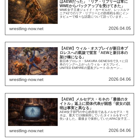
はAEWだった」「リア・リプリーは常に
WWEからバックアップを受けてきた」
WWE女子王者ジェイド・カーギルが、レッスルマ
ニア42でのリア・リプリーとの防衛戦を前にイン
タビューで様々な話題について語っています。
「実績不足なのにプッシュされている」という批
判に対する反論だけでなく、彼女はこのインタビ
ューで、レッスルマニア42でシャーロット・フレ
2026.04.05
wrestling-now.net
アーとの対戦を希望していたことや、リプリーが
WWEからのバックアップを受け続けてきたこと、
「...
【AEW】ウィル・オスプレイが新日本プ
ロレスへの凱旋で宣言「AEWと新日本の
架け橋になる」
新日本プロレス・SAKURA GENESISで久々に日
本のリングへ上がったウィル・オスプレイ。
UNITED EMPIREの盟友グレート-O-カーン
&HENAREとのトリオで試合に出場し、観客から大
歓声を浴びた彼は、今後も新日本への参戦を続け
る意欲を示しています。今日、彼はSNSで「新日
2026.04.06
wrestling-now.net
本とAEWの架け橋になる」という野望を語りまし
た。初来日から10周年という...
【AEW】メルセデス・モネの「最後のタ
イトル」返上に団体代表が困惑「彼女の説
明は事実と異なる」
AEW女子部門の中心的存在であるメルセデス・モ
ネは、最大で13個保持していたタイトルをすべて
失いました。最後まで保持していたAPAC女子王座
は、大人の事情で返上に。その理由として、彼女
は「タイトルを管理していたマレーシアの団体
が。彼女をマレーシアへ招く飛行機の代金を用意
2026.04.06
wrestling-now.net
できず、他団体と連携しようとしなかったため防
衛戦ができないこと」だとしていました。しか