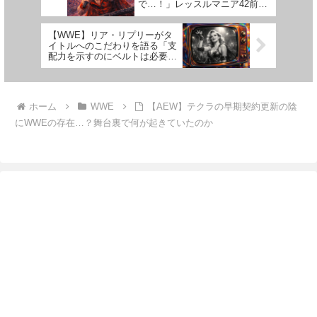
で…！」レッスルマニア42前の
悲痛な叫び
【WWE】リア・リプリーがタ
イトルへのこだわりを語る「支
配力を示すのにベルトは必要な
い」
ホーム
WWE
【AEW】テクラの早期契約更新の陰
にWWEの存在…？舞台裏で何が起きていたのか