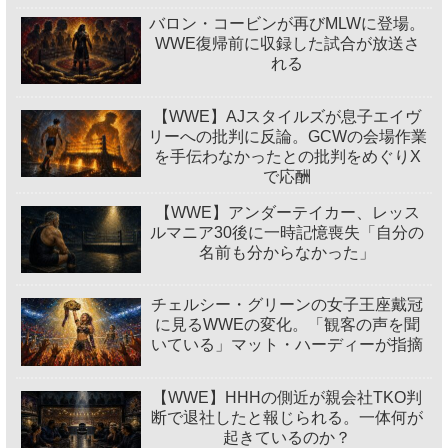
バロン・コービンが再びMLWに登場。
WWE復帰前に収録した試合が放送さ
れる
【WWE】AJスタイルズが息子エイヴ
リーへの批判に反論。GCWの会場作業
を手伝わなかったとの批判をめぐりX
で応酬
【WWE】アンダーテイカー、レッス
ルマニア30後に一時記憶喪失「自分の
名前も分からなかった」
チェルシー・グリーンの女子王座戴冠
に見るWWEの変化。「観客の声を聞
いている」マット・ハーディーが指摘
【WWE】HHHの側近が親会社TKO判
断で退社したと報じられる。一体何が
起きているのか？