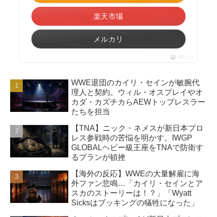
楽天市場
メルカリ
ポチップ
WWE退団のカイリ・セインが敏腕代
理人と契約。ウィル・オスプレイやオ
カダ・カズチカらAEWトップレスラー
たちを担当
【TNA】ニック・ネメスが新日本プロ
レス参戦時の苦悩を明かす。IWGP
GLOBALヘビー級王座をTNAで防衛す
るプランが頓挫
【海外の反応】WWEの大量解雇に海
外ファン悲鳴…「カイリ・セインとア
スカのストーリーは！？」「Wyatt
Sicksはブッキングの犠牲になった」