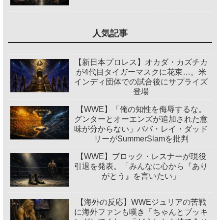
人気記事
【新日本プロレス】オカダ・カズチカ
が4代目タイガーマスクに花束…。米
インディ団体での試合後にサプライズ
登場
【WWE】「俺の知性を侮辱するな。
グンターとオーエンズが追加された意
味が分からない」ババ・レイ・ダッド
リーがSummerSlamを批判
【WWE】ブロック・レスナーが現役
引退を発表。「みんなに心から『あり
がとう』を言いたい」
【海外の反応】WWEジュリアの苦戦
に海外ファンも嘆き「ちゃんとブッキ