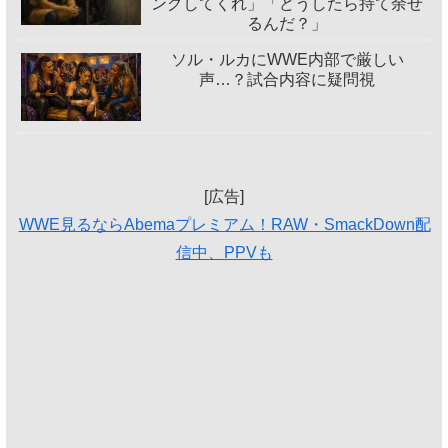
ングしてくれ」「どうしたら持て余せ
るんだ？」
ソル・ルカにWWE内部で厳しい
声…？試合内容に疑問視
[広告]
WWE見るならAbemaプレミアム！RAW・SmackDown配
信中、PPVも