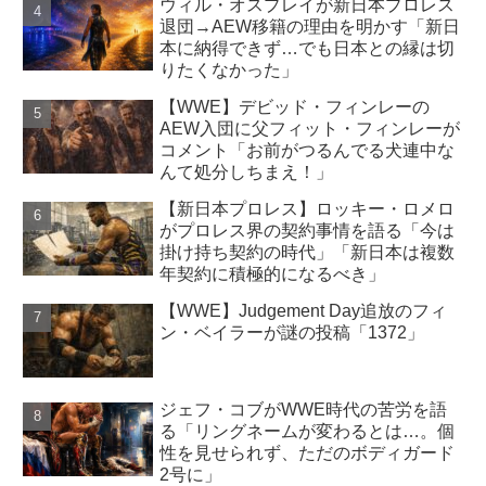
ウィル・オスプレイが新日本プロレス
退団→AEW移籍の理由を明かす「新日
本に納得できず…でも日本との縁は切
りたくなかった」
【WWE】デビッド・フィンレーの
AEW入団に父フィット・フィンレーが
コメント「お前がつるんでる犬連中な
んて処分しちまえ！」
【新日本プロレス】ロッキー・ロメロ
がプロレス界の契約事情を語る「今は
掛け持ち契約の時代」「新日本は複数
年契約に積極的になるべき」
【WWE】Judgement Day追放のフィ
ン・ベイラーが謎の投稿「1372」
ジェフ・コブがWWE時代の苦労を語
る「リングネームが変わるとは…。個
性を見せられず、ただのボディガード
2号に」