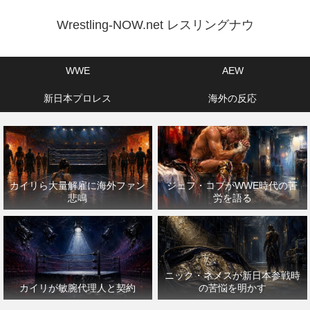
Wrestling-NOW.net レスリングナウ
WWE
AEW
新日本プロレス
海外の反応
カイリら大量解雇に海外ファン
ジェフ・コブがWWE時代の苦
悲鳴
労を語る
ニック・ネメスが新日本参戦時
カイリが敏腕代理人と契約
の苦悩を明かす