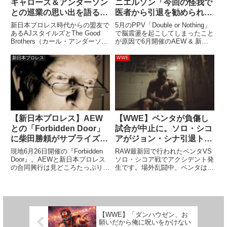
ギャローズ＆アンダーソン
ニエルソン「今回の怪我で
との巡業の思い出を語る
医者から引退を勧められる
「ずっと同じ話をしていた
かと思った」
新日本プロレス時代からの盟友で
5月のPPV「Double or Nothing」
んだよ…頭が変になりそう
あるAJスタイルズとThe Good
で脳震盪を起こしてしまったこと
Brothers（カール・アンダーソン
が原因で6月開催のAEW & 新日
だった」
＆ドク・ギャローズ）。面白エピ
本プロレスの合同興行
ソードには事欠きません。アンギ
「Forbidden Door」に出場できな
新日本プロレス
WWE
ャロがホストを務めるPpodcast
かったブライアン・ダニエルソ
番組に出演した際、かつてAJが
ン。彼は2016年に「度重なる脳
「チーム...
震...
【新日本プロレス】AEW
【WWE】ペンタが負傷し
との「Forbidden Door」
試合が中止に。ソロ・シコ
に柴田勝頼がサプライズ登
アがジョン・シナ引退トー
場！
ナメントを不戦勝で勝ち上
現地6月26日開催の『Forbidden
RAW最新回で行われたペンタVS
がり
Door』。AEWと新日本プロレス
ソロ・シコア戦でアクシデント発
の合同興行は見どころたっぷりの
生です。場外乱闘中、ペンタはバ
素晴らしいショーになっていま
リケード上から決めたハリケー
す。出場不可のレスラーが続出し
ン・ラナの着地で肩を強打。医療
たことで一部カードは変更になっ
チームのチェックを受けている
てしまったものの、それでもファ
間、試合は中断され、そのままド
ンは大盛りあがり...
クターストップとなりました。
【WWE】「ダンハウゼン、お
Pe...
願いだから俺に呪いをかけない