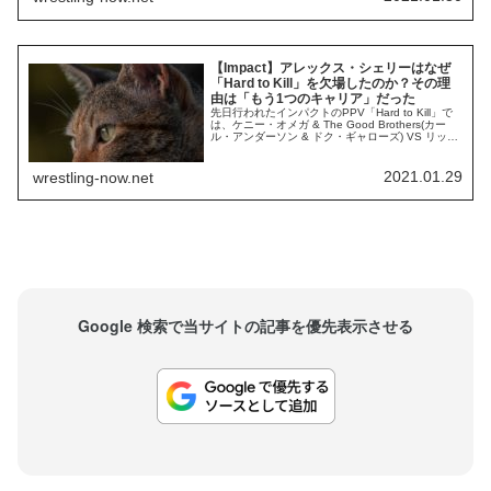
覧を発表しました。 里村明衣子 トニー・ギル メテ
ハン・コカバソグル ベイリー・マ...
【Impact】アレックス・シェリーはなぜ
「Hard to Kill」を欠場したのか？その理
由は「もう1つのキャリア」だった
先日行われたインパクトのPPV「Hard to Kill」で
は、ケニー・オメガ & The Good Brothers(カー
ル・アンダーソン & ドク・ギャローズ) VS リッ
チ・スワン & モーター・シティ・マシンガンズ(ク
リス・セイビン & アレックス・シェリー)の6人タ
ッグマッチが行われる予定でした。しかし、開催
2021.01.29
wrestling-now.net
直前にシェリーは出場をキャンセル。代わり...
Google 検索で当サイトの記事を優先表示させる