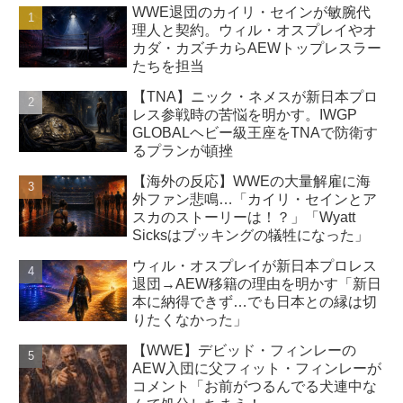
WWE退団のカイリ・セインが敏腕代
理人と契約。ウィル・オスプレイやオ
カダ・カズチカらAEWトップレスラー
たちを担当
【TNA】ニック・ネメスが新日本プロ
レス参戦時の苦悩を明かす。IWGP
GLOBALヘビー級王座をTNAで防衛す
るプランが頓挫
【海外の反応】WWEの大量解雇に海
外ファン悲鳴…「カイリ・セインとア
スカのストーリーは！？」「Wyatt
Sicksはブッキングの犠牲になった」
ウィル・オスプレイが新日本プロレス
退団→AEW移籍の理由を明かす「新日
本に納得できず…でも日本との縁は切
りたくなかった」
【WWE】デビッド・フィンレーの
AEW入団に父フィット・フィンレーが
コメント「お前がつるんでる犬連中な