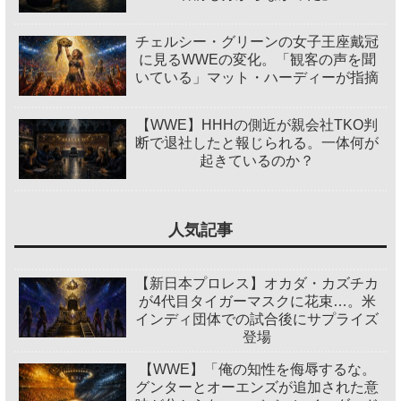
チェルシー・グリーンの女子王座戴冠
に見るWWEの変化。「観客の声を聞
いている」マット・ハーディーが指摘
【WWE】HHHの側近が親会社TKO判
断で退社したと報じられる。一体何が
起きているのか？
人気記事
【新日本プロレス】オカダ・カズチカ
が4代目タイガーマスクに花束…。米
インディ団体での試合後にサプライズ
登場
【WWE】「俺の知性を侮辱するな。
グンターとオーエンズが追加された意