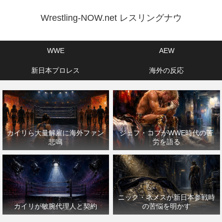
Wrestling-NOW.net レスリングナウ
WWE
AEW
新日本プロレス
海外の反応
カイリら大量解雇に海外ファン
ジェフ・コブがWWE時代の苦
悲鳴
労を語る
ニック・ネメスが新日本参戦時
カイリが敏腕代理人と契約
の苦悩を明かす