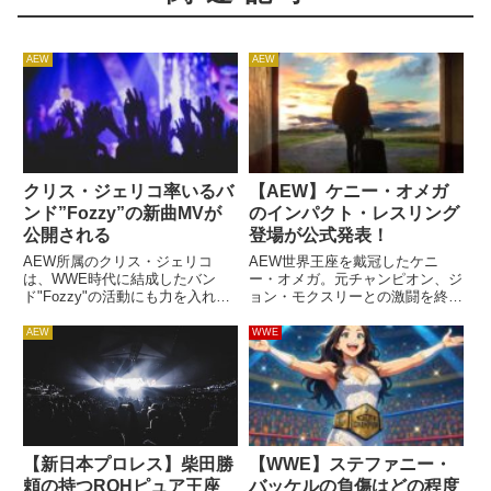
AEW
AEW
クリス・ジェリコ率いるバ
【AEW】ケニー・オメガ
ンド”Fozzy”の新曲MVが
のインパクト・レスリング
公開される
登場が公式発表！
AEW所属のクリス・ジェリコ
AEW世界王座を戴冠したケニ
は、WWE時代に結成したバン
ー・オメガ。元チャンピオン、ジ
ド"Fozzy"の活動にも力を入れて
ョン・モクスリーとの激闘を終え
います。2019年4月、AEWの旗揚
た後、彼はインパクト・レスリン
げ興行"Double or Nothing"を目前
グ副社長のドン・キャリスに連れ
AEW
WWE
に控えたモクスリーは、バンドが
られて会場を後にしました。今
ソニー・ミュージックと契約した
日、インパクトは現地時間12月8
こ...
日に放送される番組の最新回にケ
ニ...
【新日本プロレス】柴田勝
【WWE】ステファニー・
頼の持つROHピュア王座
バッケルの負傷はどの程度