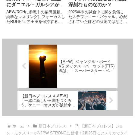
にダニエル・ガルシアが挑
深刻なものなのか？
戦。Death Before
AEW/ROHに参戦中の柴田勝頼。
2025年末の試合中に脚を負傷し
Dishonorでタイトルマッ
純粋なレスリングにフォーカスし
たステファニー・バッケル。心配
たROHピュア王座を保持する彼
されていたほどの状況ではなさそ
チ
は、ウィーラー・ユウタを破って
うです。WWE女子世界王者の彼
タイトルを手にした後、クリスト
女は、負傷後にラケル・ロドリゲ
ファー・ダニエルズ、クラーク・
スからの襲撃を受けており、試合
コナーズ、リー・モリアーティを
復帰後の抗争に期待がかかってい
相手に防衛に成功しています...
ます。しかし、その日はいつ来...
【AEW】ジャングル・ボーイ
VS ダックス・ハーウッド(FTR)
戦は、「スーパースター・ベビ
ーフェイス」を作るために実現
した試合だった
【新日本プロレス & AEW】
「一緒に新しい王国をつくろ
う」ケニー・オメガが飯伏幸太
からの全面対抗戦要求にリアク
ション！ここ最近の動向まとめ
ホーム
新日本プロレス
【新日本プロレス】ジョ
ン・モクスリーがNJPW STRONGに登場！2月26日にアメリカでタイ