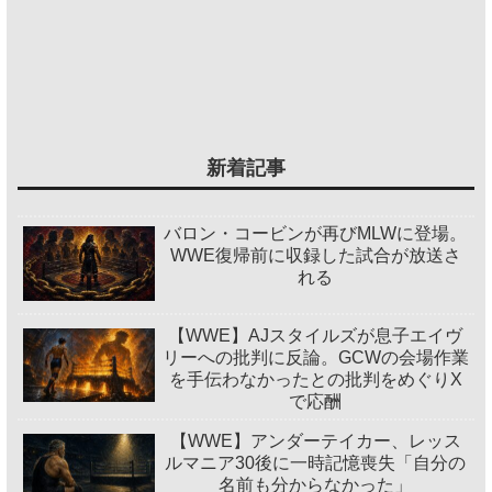
新着記事
バロン・コービンが再びMLWに登場。
WWE復帰前に収録した試合が放送さ
れる
【WWE】AJスタイルズが息子エイヴ
リーへの批判に反論。GCWの会場作業
を手伝わなかったとの批判をめぐりX
で応酬
【WWE】アンダーテイカー、レッス
ルマニア30後に一時記憶喪失「自分の
名前も分からなかった」