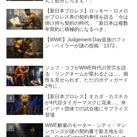
んて処分しちまえ！」
【新日本プロレス】ロッキー・ロメロ
がプロレス界の契約事情を語る「今は
掛け持ち契約の時代」「新日本は複数
年契約に積極的になるべき」
【WWE】Judgement Day追放のフィ
ン・ベイラーが謎の投稿「1372」
ジェフ・コブがWWE時代の苦労を語
る「リングネームが変わるとは…。個
性を見せられず、ただのボディガード
2号に」
【新日本プロレス】オカダ・カズチカ
が4代目タイガーマスクに花束…。米
インディ団体での試合後にサプライズ
登場
WWE解雇のモーター・シティ・マシ
ンガンズが謎の契約書で新天地を示