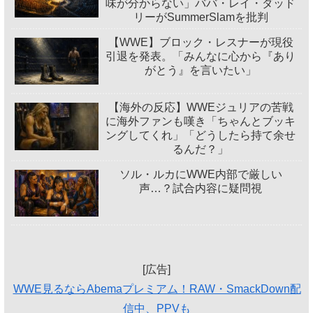
味が分からない」ババ・レイ・ダッド
リーがSummerSlamを批判
【WWE】ブロック・レスナーが現役
引退を発表。「みんなに心から『あり
がとう』を言いたい」
【海外の反応】WWEジュリアの苦戦
に海外ファンも嘆き「ちゃんとブッキ
ングしてくれ」「どうしたら持て余せ
るんだ？」
ソル・ルカにWWE内部で厳しい
声…？試合内容に疑問視
[広告]
WWE見るならAbemaプレミアム！RAW・SmackDown配
信中、PPVも