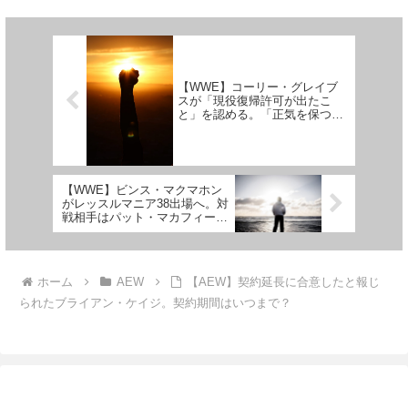
がありました。レスリング・オブ
ド）やオースチン・エリーズ、サ
ザーバーのデイブ・メルツァーに
モア・ジョーらの競合たちを相手
よれば、今週のDyna...
に腕を磨いてい...
【WWE】コーリー・グレイブ
スが「現役復帰許可が出たこ
と」を認める。「正気を保つた
めに必要なんだ」
【WWE】ビンス・マクマホン
がレッスルマニア38出場へ。対
戦相手はパット・マカフィーが
予定されていると報じられる
ホーム
AEW
【AEW】契約延長に合意したと報じ
られたブライアン・ケイジ。契約期間はいつまで？