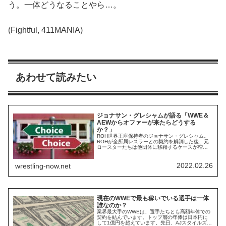
う。一体どうなることやら…。
(Fightful, 411MANIA)
あわせて読みたい
ジョナサン・グレシャムが語る「WWE＆
AEWからオファーが来たらどうする
か？」
ROH世界王座保持者のジョナサン・グレシャム。
ROHが全所属レスラーとの契約を解消した後、元
ロースターたちは他団体に移籍するケースが増え
ています。ブロディ・キングとジェイ・リーサル
はAEWへ、The OGKとPCOはインパクト・レスリ
ングへ参戦中です。一方、グレシャムはフリーエ
2022.02.26
wrestling-now.net
ージェントとしてあらゆる団体でタイトルの防衛
戦を行っています。自身がオーナーを務め...
現在のWWEで最も稼いでいる選手は一体
誰なのか？
業界最大手のWWEは、選手たちとも高額年俸での
契約を結んでいます。トップ層の年俸は日本円に
して1億円を超えています。先日、AJスタイルズが