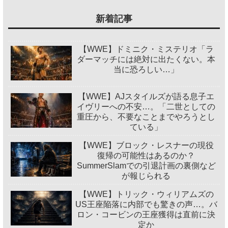
新着記事
【WWE】ドミニク・ミステリオ「ラ
ダーマッチには絶対に出たくない。本
当に恐ろしい…」
【WWE】AJスタイルズが語る息子エ
イヴリーへの不安…。「二世としての
重圧から、不要なことまでやろうとし
ている」
【WWE】ブロック・レスナーの現役
復帰の可能性はあるのか？
SummerSlamでの引退計画の裏側など
が報じられる
【WWE】トリック・ウィリアムズの
US王座陥落に内部でも驚きの声…。バ
ロン・コービンの王座獲得は直前に決
定か