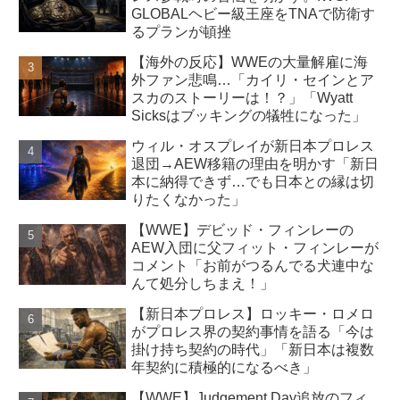
GLOBALヘビー級王座をTNAで防衛す
るプランが頓挫
【海外の反応】WWEの大量解雇に海
外ファン悲鳴…「カイリ・セインとア
スカのストーリーは！？」「Wyatt
Sicksはブッキングの犠牲になった」
ウィル・オスプレイが新日本プロレス
退団→AEW移籍の理由を明かす「新日
本に納得できず…でも日本との縁は切
りたくなかった」
【WWE】デビッド・フィンレーの
AEW入団に父フィット・フィンレーが
コメント「お前がつるんでる犬連中な
んて処分しちまえ！」
【新日本プロレス】ロッキー・ロメロ
がプロレス界の契約事情を語る「今は
掛け持ち契約の時代」「新日本は複数
年契約に積極的になるべき」
【WWE】Judgement Day追放のフィ