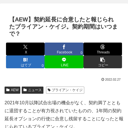
【AEW】契約延長に合意したと報じられ
たブライアン・ケイジ。契約期間はいつま
で？
X
Facebook
Threads
0
はてブ
LINE
コピー
0
2022.02.27
AEW
ニュース
ブライアン・ケイジ
2021年10月以降試合出場の機会がなく、契約満了ととも
に退団することが有力視されていたものの、1年間の契約
延長オプションの行使に合意し残留することになったと報
じられているブライアン・ケイジ。