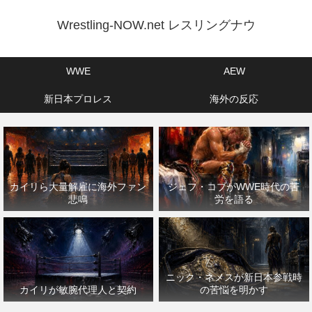
Wrestling-NOW.net レスリングナウ
WWE
AEW
新日本プロレス
海外の反応
カイリら大量解雇に海外ファン
ジェフ・コブがWWE時代の苦
悲鳴
労を語る
ニック・ネメスが新日本参戦時
カイリが敏腕代理人と契約
の苦悩を明かす