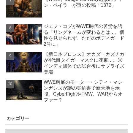
ン・ベイラーが謎の投稿「1372」
ジェフ・コブがWWE時代の苦労を語
る「リングネームが変わるとは…。個
性を見せられず、ただのボディガード
2号に」
【新日本プロレス】オカダ・カズチカ
が4代目タイガーマスクに花束…。米
インディ団体での試合後にサプライズ
登場
WWE解雇のモーター・シティ・マシ
ンガンズが謎の契約書で新天地を示
唆。CyberFightやFMW、WARからオ
ファー？
カテゴリー