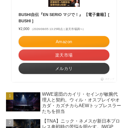
BUSHI自伝『EN SERIO マジで！』 【電子書籍】[
BUSHI ]
¥2,000
（2026/08/05 13:25時点 | 楽天市場調べ）
Amazon
楽天市場
メルカリ
ポチップ
WWE退団のカイリ・セインが敏腕代
理人と契約。ウィル・オスプレイやオ
カダ・カズチカらAEWトップレスラー
たちを担当
【TNA】ニック・ネメスが新日本プロ
レス参戦時の苦悩を明かす。IWGP