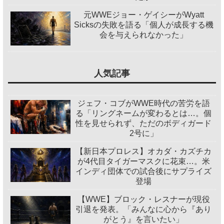
元WWEジョー・ゲイシーがWyatt
Sicksの失敗を語る「個人が成長する機
会を与えられなかった」
人気記事
ジェフ・コブがWWE時代の苦労を語
る「リングネームが変わるとは…。個
性を見せられず、ただのボディガード
2号に」
【新日本プロレス】オカダ・カズチカ
が4代目タイガーマスクに花束…。米
インディ団体での試合後にサプライズ
登場
【WWE】ブロック・レスナーが現役
引退を発表。「みんなに心から『あり
がとう』を言いたい」