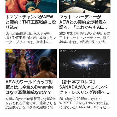
トマソ・チャンパがAEW
マット・ハーディーが
と契約！TNT王座戦線に殴
AEWとの契約交渉状況を
り込み
語る。「これからもAEW
で働くかもしれないが、ま
Dynamite最新回にあの男が登
2024年3月末でAEWとの契約を満
だ決めかねている」
場！TNT王座の防衛に成功したマ
了するマット・ハーディー。現在
ーク・ブリスコは、今週末の
49歳の彼は、AEWに残って活動
Collisionで同王座のオープンチャ
を続けるか、退団して他団体での
レンジを宣言。そこに現れたの
活動の未知を模索するかの2択で
AEW
新日本プロレス
が、WWEから退団したばかりの
揺れています。トニー・カーン社
トマソ・チャンパでした。The
長は彼を評価していますが、マッ
"Psycho K...
トを満足させるだけのオ...
AEWのワールドカップ対
【新日本プロレス】
策とは…今週のDynamite
SANADAが久々にインパ
はなぜ豪華編成なのか？
クト・レスリング復帰へ。
8月にカナダ・トロンロ大
今週のDynamite最新回では8試合
2014年から2015年にかけて、
会へ遠征することが発表さ
が行われる予定です。通常よりも
WRESTLE-1からTNAへ海外遠征
試合数がかなり多めの編成になっ
に出ていたSANADA。Xディビジ
れる
ている背景には、「ワールドカッ
ョン王座を保持していた時期もあ
プの裏番組になってしまうこと」
り、DJ Z（ホアキン・ワイル