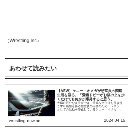
（Wrestling Inc）
あわせて読みたい
【AEW】ケニー・オメガが憩室炎の闘病
生活を語る。「愛猫ドビーがお腹の上を歩
くだけでも何かが爆発すると思う」
大腸に厄介な炎症ができ、重篤な合併症を引き起
こす可能性もある憩室炎の治療のため、レスラー
としての活動を停止しているケニー・オメガ。彼
がいつ復帰できるかはまったくわかっておらず、
治療開始から4ヶ月が経つ今も大変な状態です。
Twitchでのゲーム配信を楽しみながら、復帰に向け
2024.04.15
wrestling-now.net
た治療に取り組んでいます。最新の配信で、彼は
現在の憩室炎の病状や闘病生活について語り、症...