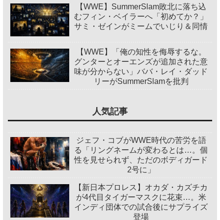
【WWE】SummerSlam敗北に落ち込
むフィン・ベイラーへ「初めてか？」
サミ・ゼインがミームでいじり＆同情
【WWE】「俺の知性を侮辱するな。
グンターとオーエンズが追加された意
味が分からない」ババ・レイ・ダッド
リーがSummerSlamを批判
人気記事
ジェフ・コブがWWE時代の苦労を語
る「リングネームが変わるとは…。個
性を見せられず、ただのボディガード
2号に」
【新日本プロレス】オカダ・カズチカ
が4代目タイガーマスクに花束…。米
インディ団体での試合後にサプライズ
登場