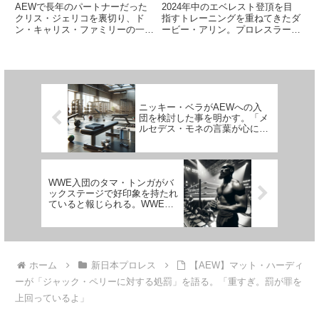
旬に出発！
AEWで長年のパートナーだった
2024年中のエベレスト登頂を目
クリス・ジェリコを裏切り、ド
指すトレーニングを重ねてきたダ
ン・キャリス・ファミリーの一員
ービー・アリン。プロレスラーが
になったサミー・ゲバラ。ファミ
一度もやったことのないことをや
リーメンバーの竹下幸之介とのタ
りたい。登頂に向けて遺言状を用
ッグを組むことが多くなることが
意している。トレーニングせずに
予想される中、WrestleDreamで
登ろうとして止められた……。計
はそこにウィル・オスプ...
画時点で既に破天荒すぎる話で...
ニッキー・ベラがAEWへの入
団を検討した事を明かす。「メ
ルセデス・モネの言葉が心に残
ってね。1年くらいなら…」
WWE入団のタマ・トンガがバ
ックステージで好印象を持たれ
ていると報じられる。WWEも
活躍に満足
ホーム
新日本プロレス
【AEW】マット・ハーディ
ーが「ジャック・ペリーに対する処罰」を語る。「重すぎ。罰が罪を
上回っているよ」