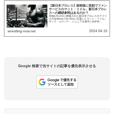
【新日本プロレス】敗戦後に笑顔でファン
サービスのマット・リドル。新日本プロレ
スへの継続参戦はあるのか？
現地4月12日に開催された新日本プロレスのアメリ
カ大会Windy City Riotに出場したマット・リドル。
ザック・セイバー・ジュニアを相手にNJPW
WORLD認定TV王座の防衛戦に挑んだ彼ですが、
試合に敗れてタイトルを失いました。試合後、彼
は退場する際に笑顔でファンサービスをしていた
2024.04.15
wrestling-now.net
ことが話題になっています。FULL MATCH!April
12, 2...
Google 検索で当サイトの記事を優先表示させる