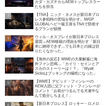
カダ・カズチカらAEWトップレスラー
たちを担当
【TNA】ニック・ネメスが新日本プロ
レス参戦時の苦悩を明かす。IWGP
GLOBALヘビー級王座をTNAで防衛す
るプランが頓挫
ウィル・オスプレイが新日本プロレス
退団→AEW移籍の理由を明かす「新日
本に納得できず…でも日本との縁は切
りたくなかった」
【海外の反応】WWEの大量解雇に海
外ファン悲鳴…「カイリ・セインとア
スカのストーリーは！？」「Wyatt
Sicksはブッキングの犠牲になった」
【WWE】デビッド・フィンレーの
AEW入団に父フィット・フィンレーが
コメント「お前がつるんでる犬連中な
んて処分しちまえ！」
【新日本プロレス】ロッキー・ロメロ