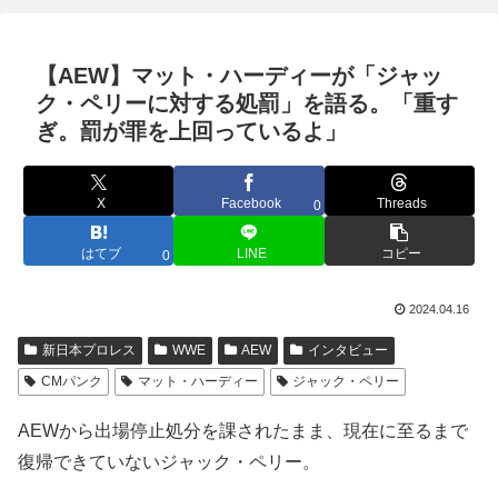
【AEW】マット・ハーディーが「ジャッ
ク・ペリーに対する処罰」を語る。「重す
ぎ。罰が罪を上回っているよ」
X
Facebook
Threads
0
はてブ
LINE
コピー
0
2024.04.16
新日本プロレス
WWE
AEW
インタビュー
CMパンク
マット・ハーディー
ジャック・ペリー
AEWから出場停止処分を課されたまま、現在に至るまで
復帰できていないジャック・ペリー。