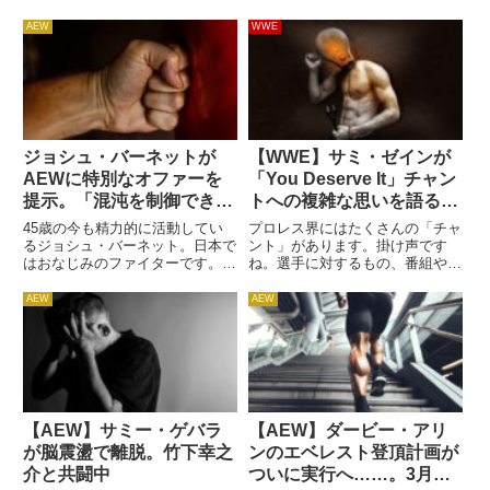
AEW
WWE
ジョシュ・バーネットが
【WWE】サミ・ゼインが
AEWに特別なオファーを
「You Deserve It」チャン
提示。「混沌を制御できる
トへの複雑な思いを語る。
存在が必要なら、仕事を引
「ラッキーだと言ってく
45歳の今も精力的に活動してい
プロレス界にはたくさんの「チャ
き受けるよ」
れ」
るジョシュ・バーネット。日本で
ント」があります。掛け声です
はおなじみのファイターです。先
ね。選手に対するもの、番組やイ
日はプロレスリング・ノアで船木
ベント、団体に対するもの…。日
誠勝に勝利。健在ぶりをアピール
本では選手名のコールが多いです
AEW
AEW
しました。彼のような経歴を歩ん
が、海外ではメッセージ性の強い
できたレスラーがプロレス界との
ものも多い、という特徴がありま
関わりを保とうとしているのは
す。「This is Aweso...
嬉...
【AEW】サミー・ゲバラ
【AEW】ダービー・アリ
が脳震盪で離脱。竹下幸之
ンのエベレスト登頂計画が
介と共闘中
ついに実行へ……。3月下