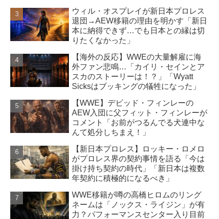
ウィル・オスプレイが新日本プロレス
退団→AEW移籍の理由を明かす「新日
本に納得できず…でも日本との縁は切
りたくなかった」
【海外の反応】WWEの大量解雇に海
外ファン悲鳴…「カイリ・セインとア
スカのストーリーは！？」「Wyatt
Sicksはブッキングの犠牲になった」
【WWE】デビッド・フィンレーの
AEW入団に父フィット・フィンレーが
コメント「お前がつるんでる犬連中な
んて処分しちまえ！」
【新日本プロレス】ロッキー・ロメロ
がプロレス界の契約事情を語る「今は
掛け持ち契約の時代」「新日本は複数
年契約に積極的になるべき」
WWE移籍が噂の高橋ヒロムのリング
ネームは「ノックス・ライジン」が有
力？パフォーマンスセンター入り目前