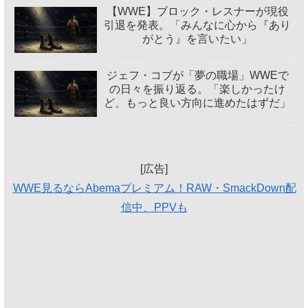
【WWE】ブロック・レスナーが現役
引退を発表。「みんなに心から『あり
がとう』を言いたい」
ジェフ・コブが「夢の職場」WWEで
の日々を振り返る。「楽しかったけ
ど、もっと良い方向に進めたはずだ」
[広告]
WWE見るならAbemaプレミアム！RAW・SmackDown配
信中、PPVも