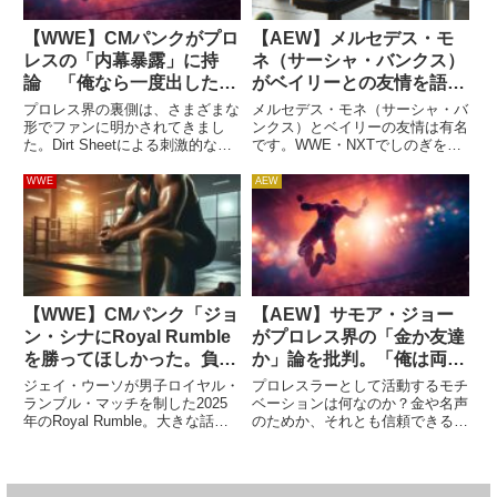
【WWE】CMパンクがプロ
【AEW】メルセデス・モ
レスの「内幕暴露」に持
ネ（サーシャ・バンクス）
論 「俺なら一度出した歯
がベイリーとの友情を語
磨き粉をチューブに戻せ
る。「親友だからこそ、2
プロレス界の裏側は、さまざまな
メルセデス・モネ（サーシャ・バ
る」
人で最高の試合をできた」
形でファンに明かされてきまし
ンクス）とベイリーの友情は有名
た。Dirt Sheetによる刺激的な報
です。WWE・NXTでしのぎを削
道、レスラーたち自身のによる暴
り、名勝負を生み出した2人は、
露、映画などの媒体で明かされる
リング上のみならずプライベート
WWE
AEW
真実、そしてNetflix番組「WWE:
でもとても仲良し。モネが新日本
"壮大なるドラマ"の裏側」のよう
プロレスやAEWへ参戦する節目
に、業界...
節目でベイリーが現地まで駆け...
【WWE】CMパンク「ジョ
【AEW】サモア・ジョー
ン・シナにRoyal Rumble
がプロレス界の「金か友達
を勝ってほしかった。負け
か」論を批判。「俺は両方
るのは価値のあることだ」
手に入れたぞ」
ジェイ・ウーソが男子ロイヤル・
プロレスラーとして活動するモチ
ランブル・マッチを制した2025
ベーションは何なのか？金や名声
年のRoyal Rumble。大きな話題
のためか、それとも信頼できる仲
になったのは、2025年で現役か
間を作り、戦いに身を投じるため
ら引退するジョン・シナの登場。
か…。価値観はレスラーによって
彼にとって最後のRoyal Rumble
異なります。プロレス界の格言の
でしたが、最後の最後にジェイに
一つとして「この世界で稼げるの