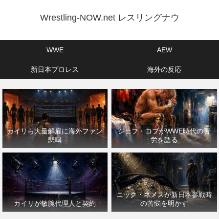
Wrestling-NOW.net レスリングナウ
WWE
AEW
新日本プロレス
海外の反応
カイリら大量解雇に海外ファン
ジェフ・コブがWWE時代の苦
悲鳴
労を語る
ニック・ネメスが新日本参戦時
カイリが敏腕代理人と契約
の苦悩を明かす