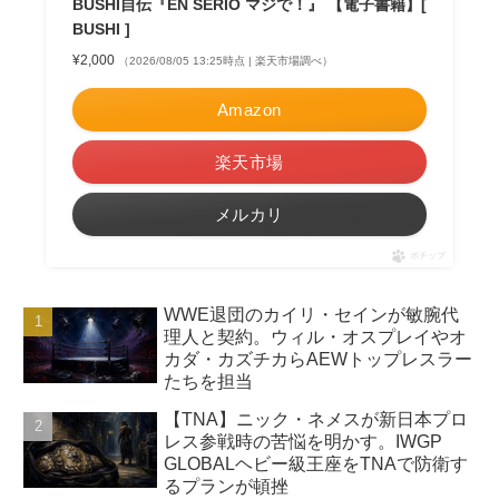
BUSHI自伝『EN SERIO マジで！』 【電子書籍】[
BUSHI ]
¥2,000
（2026/08/05 13:25時点 | 楽天市場調べ）
Amazon
楽天市場
メルカリ
ポチップ
WWE退団のカイリ・セインが敏腕代
理人と契約。ウィル・オスプレイやオ
カダ・カズチカらAEWトップレスラー
たちを担当
【TNA】ニック・ネメスが新日本プロ
レス参戦時の苦悩を明かす。IWGP
GLOBALヘビー級王座をTNAで防衛す
るプランが頓挫