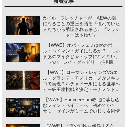
新着記事
カイル・フレッチャーが「AEWの顔」
になることの重圧を語る「憧れていた
人たちから承認される感じ。プレッシ
ャーは本物だ」
【WWE】オバ・フェミは次のポー
ル・ヘイマン・ガイになるか？「まあ
まあのマイクじゃトップになれない」
ババ・レイ・ダッドリーが指摘
【WWE】ローマン・レインズVSエ
ル・グランデ・アメリカーノがメキシ
コで実現？ルチャドールによる世界ヘ
ビー級王座挑戦者決定トーナメント開
催
【WWE】SummerSlam敗北に落ち込
むフィン・ベイラーへ「初めてか？」
サミ・ゼインがミームでいじり＆同情
【WWE】「俺の知性を侮辱するな。