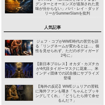
グンターとオーエンズが追加された意
味が分からない」ババ・レイ・ダッド
リーがSummerSlamを批判
人気記事
ジェフ・コブがWWE時代の苦労を語
る「リングネームが変わるとは…。個
性を見せられず、ただのボディガード
2号に」
【新日本プロレス】オカダ・カズチカ
が4代目タイガーマスクに花束…。米
インディ団体での試合後にサプライズ
登場
【海外の反応】WWEジュリアの苦戦
に海外ファンも嘆き「ちゃんとブッキ
ングしてくれ」「どうしたら持て余せ
るんだ？」