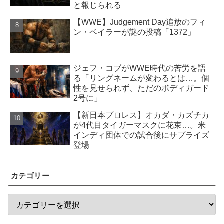
と報じられる
【WWE】Judgement Day追放のフィ
ン・ベイラーが謎の投稿「1372」
ジェフ・コブがWWE時代の苦労を語
る「リングネームが変わるとは…。個
性を見せられず、ただのボディガード
2号に」
【新日本プロレス】オカダ・カズチカ
が4代目タイガーマスクに花束…。米
インディ団体での試合後にサプライズ
登場
カテゴリー