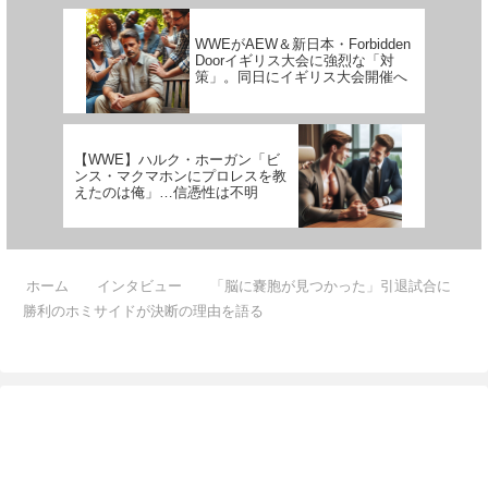
排除さ...
は金か友達のどちらかだ」とい
う...
WWEがAEW＆新日本・Forbidden
Doorイギリス大会に強烈な「対
策」。同日にイギリス大会開催へ
【WWE】ハルク・ホーガン「ビ
ンス・マクマホンにプロレスを教
えたのは俺」…信憑性は不明
ホーム
インタビュー
「脳に嚢胞が見つかった」引退試合に
勝利のホミサイドが決断の理由を語る