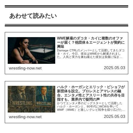
あわせて読みたい
WWE解雇のダコタ・カイに複数のオファ
ーが届く？他団体＆エージェントが契約に
興味
Damage CTRLのメンバーとして活躍してきたダコ
タ・カイ。今日、彼女はWWEから解雇されまし
た。人気と実力を兼ね備えた彼女は負傷に悩まさ
れることも多く、2度目の解雇宣告を受けてしまい
ました。プロレスファンの間では、彼女の解雇を
嘆く声が多数上がっています。しかし、これは彼
2025.05.03
wrestling-now.net
女にとってのチャンスでもあるかもしれません。
Fightfulによれば、すでに他団体や...
ハルク・ホーガンとエリック・ビショフが
新団体を設立。プロレスとアマレスの融
合、エンタメ性とアスリート性の共存を目
指すも、業界内で疑問の声
かつてエンタメ界のビッグスターとして活躍した
ハルク・ホーガンと、90年代にWCWを率いて
WWF（WWE）と激しいテレビ戦争を繰り広げたエ
リック・ビショフがタッグを組み、新団体を設立
2025.05.03
wrestling-now.net
することになりました。団体名はReal American
Freestyle Wrestling。ホーガンが2024年に立ち上
げたビールブランドReal American Beer...