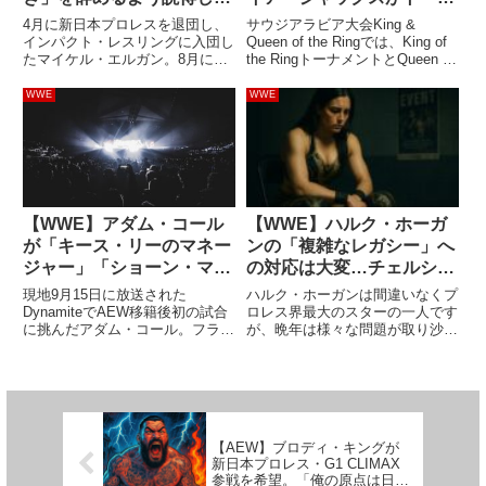
理由とは
メント優勝…しかし、グン
4月に新日本プロレスを退団し、
サウジアラビア大会King &
ターは疑惑の判定
インパクト・レスリングに入団し
Queen of the Ringでは、King of
たマイケル・エルガン。8月に大
the RingトーナメントとQueen of
日本プロレスに参戦し、関本大介
the Ringトーナメントの決勝戦が
とスペシャルシングルマッチを行
行われました。King of the Ring
WWE
WWE
うことが発表されています。その
ではグンターとランデ...
エルガンが新日本と契約を結ぶ
前、ROH時代の話です。元
WCW...
【WWE】アダム・コール
【WWE】ハルク・ホーガ
が「キース・リーのマネー
ンの「複雑なレガシー」へ
ジャー」「ショーン・マイ
の対応は大変…チェルシ
ケルズ＆HHHから学んだ
ー・グリーンが「過去の問
現地9月15日に放送された
ハルク・ホーガンは間違いなくプ
こと」「彼女と同じ団体に
題に触れない追悼コメン
DynamiteでAEW移籍後初の試合
ロレス界最大のスターの一人です
に挑んだアダム・コール。フラン
が、晩年は様々な問題が取り沙汰
いること」を語る
ト」で批判集める
キー・カザリアンを相手に見事な
されました。特に大きな話題にな
パフォーマンスを見せてくれまし
ったのは、黒人差別問題とセック
た。TV Insiderのインタビューに
ステープの流出。特に前者は一時
応じた彼は、話題になった「あの
的にWWE殿堂から外れるきっか
噂」など、いろん...
けにもなりました。こうした経
緯...
【AEW】ブロディ・キングが
新日本プロレス・G1 CLIMAX
参戦を希望。「俺の原点は日本