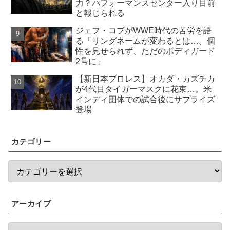
力？パフォーマンスセンター入り目前
と報じられる
ジェフ・コブがWWE時代の苦労を語
る「リングネームが変わるとは…。個
性を見せられず、ただのボディガード
2号に」
【新日本プロレス】オカダ・カズチカ
が4代目タイガーマスクに花束…。米
インディ団体での試合後にサプライズ
登場
カテゴリー
アーカイブ