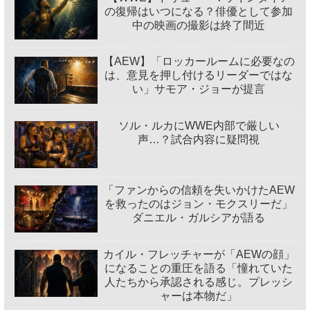
の復帰はいつになる？俳優として参加
中の映画の撮影は終了間近
【AEW】「ロッカールームに必要なの
は、意見を押し付けるリーダーではな
い」サモア・ジョーが提言
ソル・ルカにWWE内部で厳しい
声…？試合内容に疑問視
「ファンからの信頼を失いかけたAEW
を救ったのはジョン・モクスリーだ」
ダニエル・ガルシアが語る
カイル・フレッチャーが「AEWの顔」
になることの重圧を語る「憧れていた
人たちから承認される感じ。プレッシ
ャーは本物だ」