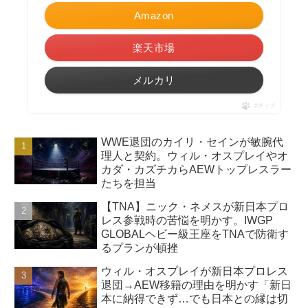
Amazon
楽天市場
メルカリ
ポチップ
WWE退団のカイリ・セインが敏腕代
理人と契約。ウィル・オスプレイやオ
カダ・カズチカらAEWトップレスラー
たちを担当
【TNA】ニック・ネメスが新日本プロ
レス参戦時の苦悩を明かす。IWGP
GLOBALヘビー級王座をTNAで防衛す
るプランが頓挫
ウィル・オスプレイが新日本プロレス
退団→AEW移籍の理由を明かす「新日
本に納得できず…でも日本との縁は切