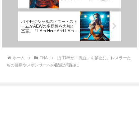
のプロレス。もし出られたら最
高だ」
バイセクシャルのトニー・スト
ームがAEWの多様性を力強く
宣言。「I Am Here And I Am
Queer。私は永遠に
TIMELESS！」
ホーム
TNA
TNAが「流血」を禁止に。レスラーた
ちの健康やスポンサーへの配慮が理由に