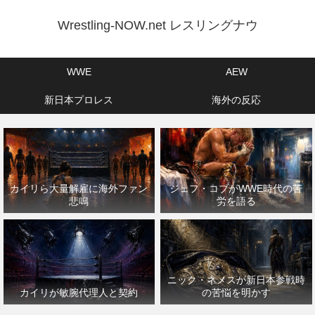
Wrestling-NOW.net レスリングナウ
WWE
AEW
新日本プロレス
海外の反応
カイリら大量解雇に海外ファン
ジェフ・コブがWWE時代の苦
悲鳴
労を語る
ニック・ネメスが新日本参戦時
カイリが敏腕代理人と契約
の苦悩を明かす