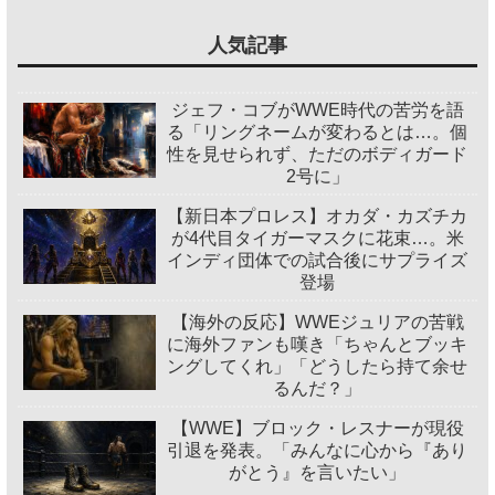
人気記事
ジェフ・コブがWWE時代の苦労を語
る「リングネームが変わるとは…。個
性を見せられず、ただのボディガード
2号に」
【新日本プロレス】オカダ・カズチカ
が4代目タイガーマスクに花束…。米
インディ団体での試合後にサプライズ
登場
【海外の反応】WWEジュリアの苦戦
に海外ファンも嘆き「ちゃんとブッキ
ングしてくれ」「どうしたら持て余せ
るんだ？」
【WWE】ブロック・レスナーが現役
引退を発表。「みんなに心から『あり
がとう』を言いたい」