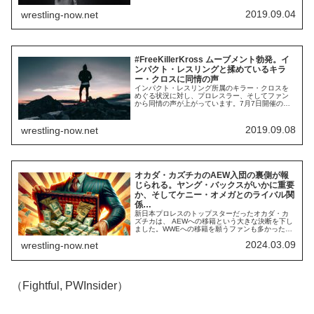
ィ・エドワーズとファースト・ブラッド・マッチ
を行いました。この試合形式は、最初に対戦相手
2019.09.04
wrestling-now.net
を出血させたレスラーの勝利になります。試合は
エド...
#FreeKillerKross ムーブメント勃発。イ
ンパクト・レスリングと揉めているキラ
ー・クロスに同情の声
インパクト・レスリング所属のキラー・クロスを
めぐる状況に対し、プロレスラー、そしてファン
から同情の声が上がっています。7月7日開催の
PPV"Slammiversary"において、クロスは団体から
セルフ流血アングルを指示されたものの、様々な
理由からこれを拒否しました。詳しくは下の記事
2019.09.08
wrestling-now.net
をお読みください。クロスの反抗に対し、インパ
クトは「罰則」を与えている状態です...
オカダ・カズチカのAEW入団の裏側が報
じられる。ヤング・バックスがいかに重要
か、そしてケニー・オメガとのライバル関
係…
新日本プロレスのトップスターだったオカダ・カ
ズチカは、 AEWへの移籍という大きな決断を下し
ました。WWEへの移籍を願うファンも多かったオ
カダの移籍騒動。その舞台裏で一体何が起き、彼
2024.03.09
wrestling-now.net
はなぜAEWに入団したのでしょうか？Sports
Illstratedは、その詳細を報じています。WWE移籍
の検討まず、オカダはWWEへの移籍を真剣に考え
ていた時期があったそうで...
（Fightful, PWInsider）