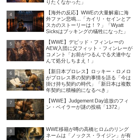
りたくなかった」
【海外の反応】WWEの大量解雇に海
外ファン悲鳴…「カイリ・セインとア
スカのストーリーは！？」「Wyatt
Sicksはブッキングの犠牲になった」
【WWE】デビッド・フィンレーの
AEW入団に父フィット・フィンレーが
コメント「お前がつるんでる犬連中な
んて処分しちまえ！」
【新日本プロレス】ロッキー・ロメロ
がプロレス界の契約事情を語る「今は
掛け持ち契約の時代」「新日本は複数
年契約に積極的になるべき」
【WWE】Judgement Day追放のフィ
ン・ベイラーが謎の投稿「1372」
WWE移籍が噂の高橋ヒロムのリング
ネームは「ノックス・ライジン」が有