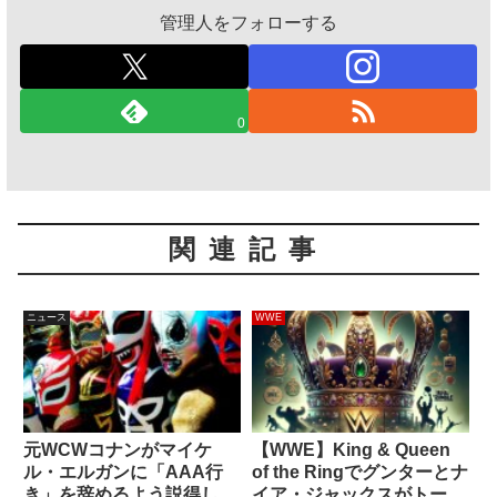
管理人をフォローする
0
関連記事
ニュース
WWE
元WCWコナンがマイケ
【WWE】King & Queen
ル・エルガンに「AAA行
of the Ringでグンターとナ
き」を辞めるよう説得した
イア・ジャックスがトーナ