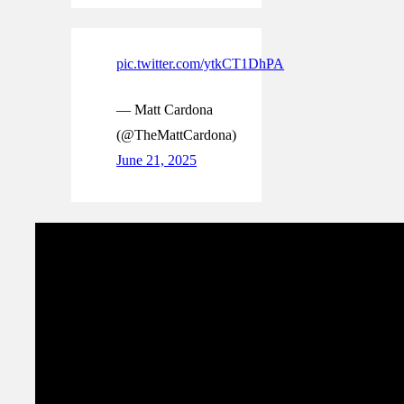
pic.twitter.com/ytkCT1DhPA
— Matt Cardona
(@TheMattCardona)
June 21, 2025