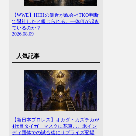
【WWE】HHHの側近が親会社TKO判断
で退社したと報じられる。一体何が起き
ているのか？
2026.08.09
人気記事
【新日本プロレス】オカダ・カズチカが
4代目タイガーマスクに花束…。米イン
ディ団体での試合後にサプライズ登場