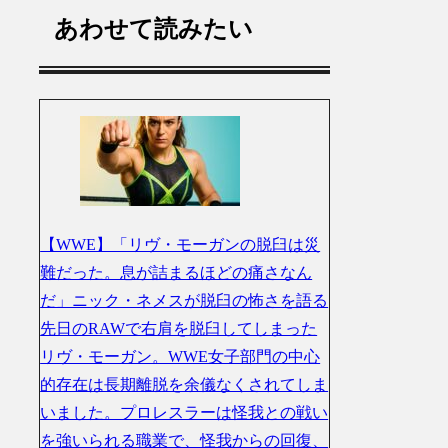
あわせて読みたい
【WWE】「リヴ・モーガンの脱臼は災
難だった。息が詰まるほどの痛さなん
だ」ニック・ネメスが脱臼の怖さを語る
先日のRAWで右肩を脱臼してしまった
リヴ・モーガン。WWE女子部門の中心
的存在は長期離脱を余儀なくされてしま
いました。プロレスラーは怪我との戦い
を強いられる職業で、怪我からの回復、