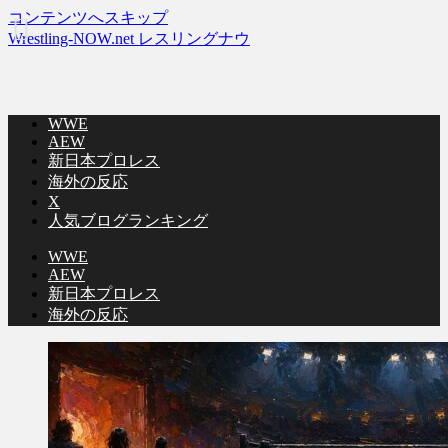
コンテンツへスキップ
Wrestling-NOW.net レスリングナウ
WWE
AEW
新日本プロレス
海外の反応
X
人気ブログランキング
WWE
AEW
新日本プロレス
海外の反応