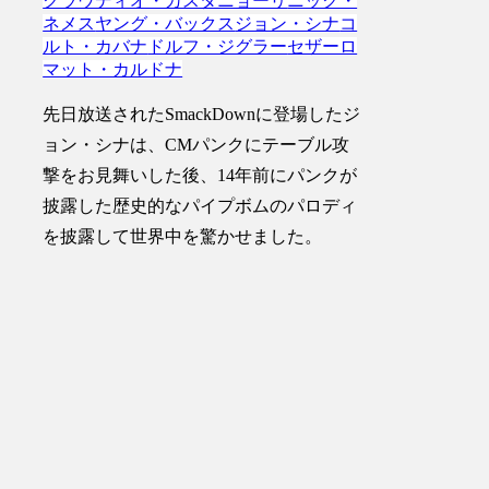
クラウディオ・カスタニョーリ
ニック・
ネメス
ヤング・バックス
ジョン・シナ
コ
ルト・カバナ
ドルフ・ジグラー
セザーロ
マット・カルドナ
先日放送されたSmackDownに登場したジ
ョン・シナは、CMパンクにテーブル攻
撃をお見舞いした後、14年前にパンクが
披露した歴史的なパイプボムのパロディ
を披露して世界中を驚かせました。