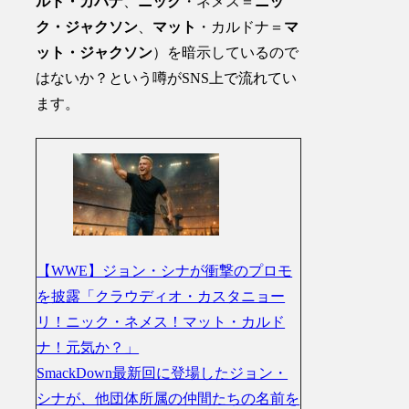
ルト・カバナ
、
ニック
・ネメス＝
ニッ
ク・ジャクソン
、
マット
・カルドナ＝
マ
ット・ジャクソン
）を暗示しているので
はないか？という噂がSNS上で流れてい
ます。
【WWE】ジョン・シナが衝撃のプロモ
を披露「クラウディオ・カスタニョー
リ！ニック・ネメス！マット・カルド
ナ！元気か？」
SmackDown最新回に登場したジョン・
シナが、他団体所属の仲間たちの名前を