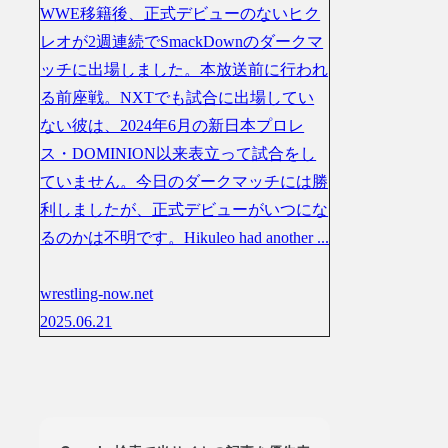
WWE移籍後、正式デビューのないヒク
レオが2週連続でSmackDownのダークマ
ッチに出場しました。本放送前に行われ
る前座戦。NXTでも試合に出場してい
ない彼は、2024年6月の新日本プロレ
ス・DOMINION以来表立って試合をし
ていません。今日のダークマッチには勝
利しましたが、正式デビューがいつにな
るのかは不明です。Hikuleo had another ...
wrestling-now.net
2025.06.21