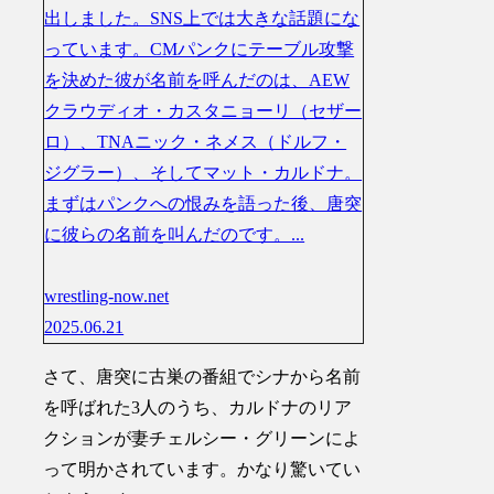
出しました。SNS上では大きな話題にな
っています。CMパンクにテーブル攻撃
を決めた彼が名前を呼んだのは、AEW
クラウディオ・カスタニョーリ（セザー
ロ）、TNAニック・ネメス（ドルフ・
ジグラー）、そしてマット・カルドナ。
まずはパンクへの恨みを語った後、唐突
に彼らの名前を叫んだのです。...
wrestling-now.net
2025.06.21
さて、唐突に古巣の番組でシナから名前
を呼ばれた3人のうち、カルドナのリア
クションが妻チェルシー・グリーンによ
って明かされています。かなり驚いてい