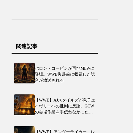
関連記事
バロン・コービンが再びMLWに
登場。WWE復帰前に収録した試
合が放送される
【WWE】AJスタイルズが息子エ
イヴリーへの批判に反論。GCW
の会場作業を手伝わなかったと
の批判をめぐりXで応酬
【WWE】アンダーテイカー、レ