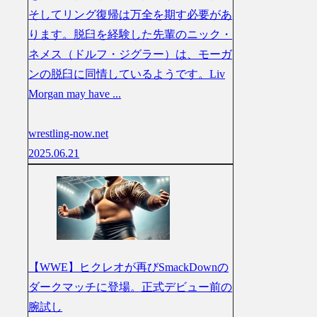
そしてリング復帰は万全を期す必要があ
ります。脱臼を経験した先輩のニック・
ネメス（ドルフ・ジグラー）は、モーガ
ンの脱臼に同情しているようです。Liv
Morgan may have ...
wrestling-now.net
2025.06.21
【WWE】ヒクレオが再びSmackDownの
ダークマッチに登場。正式デビュー前の
腕試し