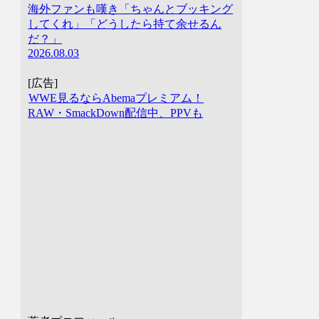
海外ファンも嘆き「ちゃんとブッキング
してくれ」「どうしたら持て余せるん
だ？」
2026.08.03
[広告]
WWE見るならAbemaプレミアム！
RAW・SmackDown配信中、PPVも