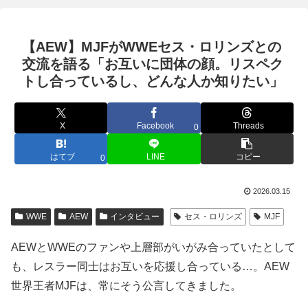
【AEW】MJFがWWEセス・ロリンズとの
交流を語る「お互いに団体の顔。リスペク
トし合っているし、どんな人か知りたい」
X
Facebook
Threads
0
はてブ
LINE
コピー
0
2026.03.15
WWE
AEW
インタビュー
セス・ロリンズ
MJF
AEWとWWEのファンや上層部がいがみ合っていたとして
も、レスラー同士はお互いを応援し合っている…。AEW
世界王者MJFは、常にそう公言してきました。