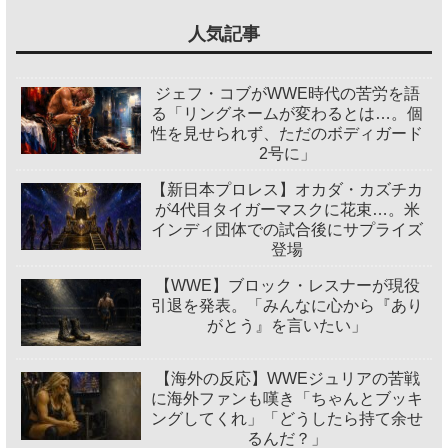
人気記事
ジェフ・コブがWWE時代の苦労を語
る「リングネームが変わるとは…。個
性を見せられず、ただのボディガード
2号に」
【新日本プロレス】オカダ・カズチカ
が4代目タイガーマスクに花束…。米
インディ団体での試合後にサプライズ
登場
【WWE】ブロック・レスナーが現役
引退を発表。「みんなに心から『あり
がとう』を言いたい」
【海外の反応】WWEジュリアの苦戦
に海外ファンも嘆き「ちゃんとブッキ
ングしてくれ」「どうしたら持て余せ
るんだ？」