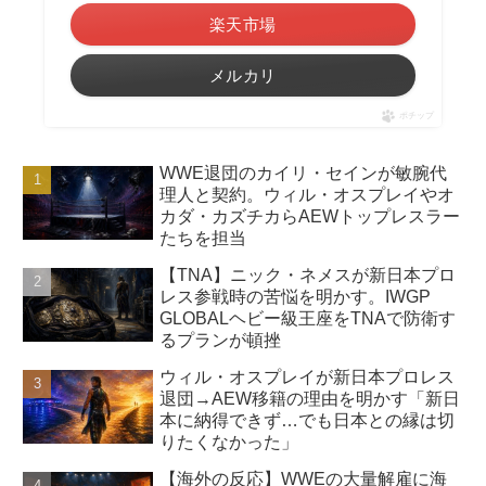
楽天市場
メルカリ
ポチップ
WWE退団のカイリ・セインが敏腕代
理人と契約。ウィル・オスプレイやオ
カダ・カズチカらAEWトップレスラー
たちを担当
【TNA】ニック・ネメスが新日本プロ
レス参戦時の苦悩を明かす。IWGP
GLOBALヘビー級王座をTNAで防衛す
るプランが頓挫
ウィル・オスプレイが新日本プロレス
退団→AEW移籍の理由を明かす「新日
本に納得できず…でも日本との縁は切
りたくなかった」
【海外の反応】WWEの大量解雇に海