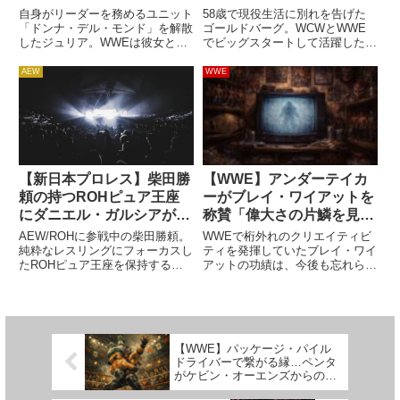
的に学ぶために休暇を取る
『激しさ』。プロレス界の
自身がリーダーを務めるユニット
58歳で現役生活に別れを告げた
だろうと報じられる
嵐だった」
「ドンナ・デル・モンド」を解散
ゴールドバーグ。WCWとWWE
したジュリア。WWEは彼女との
でビッグスタートして活躍した彼
契約に強い興味を持っており、こ
は、プロレス界に何を残したので
れまでに複数回の話し合いが行わ
しょうか。Saturday Night’s Main
AEW
WWE
れているほか、すでに「オファ
Eventでのグンターとの引退試合
ー」も提示されていると報じられ
は、試合内容や試合後にゴールド
ています。STARDOM残留か、...
バ...
【新日本プロレス】柴田勝
【WWE】アンダーテイカ
頼の持つROHピュア王座
ーがブレイ・ワイアットを
にダニエル・ガルシアが挑
称賛「偉大さの片鱗を見せ
戦。Death Before
たところでこの世を去って
AEW/ROHに参戦中の柴田勝頼。
WWEで桁外れのクリエイティビ
Dishonorでタイトルマッ
しまった」
純粋なレスリングにフォーカスし
ティを発揮していたブレイ・ワイ
たROHピュア王座を保持する彼
アットの功績は、今後も忘れられ
チ
は、ウィーラー・ユウタを破って
ることはないでしょう。ワイアッ
タイトルを手にした後、クリスト
ト・ファミリーやThe Fiendでフ
ファー・ダニエルズ、クラーク・
ァンの記憶に強烈に残るシーンを
コナーズ、リー・モリアーティを
いくつも生み出した彼は、2023
相手に防衛に成功しています...
年8月に心臓発作で倒...
【WWE】パッケージ・パイル
ドライバーで繋がる縁…ペンタ
がケビン・オーエンズからの影
響を語る