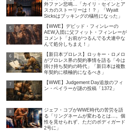
外ファン悲鳴…「カイリ・セインとア
スカのストーリーは！？」「Wyatt
Sicksはブッキングの犠牲になった」
【WWE】デビッド・フィンレーの
AEW入団に父フィット・フィンレーが
コメント「お前がつるんでる犬連中な
んて処分しちまえ！」
【新日本プロレス】ロッキー・ロメロ
がプロレス界の契約事情を語る「今は
掛け持ち契約の時代」「新日本は複数
年契約に積極的になるべき」
【WWE】Judgement Day追放のフィ
ン・ベイラーが謎の投稿「1372」
ジェフ・コブがWWE時代の苦労を語
る「リングネームが変わるとは…。個
性を見せられず、ただのボディガード
2号に」