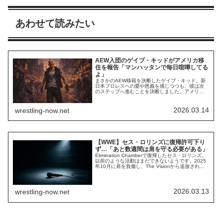
あわせて読みたい
AEW入団のゲイブ・キッドがアメリカ移
住を報告「マンハッタンで毎日喧嘩してる
よ」
まさかのAEW移籍を決断したゲイブ・キッド。新
日本プロレスへの愛や恩義を感じつつも、彼は次
のステップへ進むことを決断しました。アメリカ
の団体であるAEWで活動する以上、イギリスから
アメリカへ通うウィル・オスプレイのような例外
を除いて、アメリカ移住は避けられません。最新
2026.03.14
wrestling-now.net
のインタビューで、彼はアメリカへの移住を報
告。早速暴れ回っているようです。アメリカにい
るぜ。...
【WWE】セス・ロリンズに復帰許可下り
ず…「あと数週間は肩を守る必要がある」
Elimination Chamberで復帰したセス・ロリンズ。
以前のような活動はまだできないようです。2025
年10月に肩を負傷し、The Visionから追放された
彼は、2026年に入ってからThe Visionメンバーを
襲ってきた謎の覆面男の正体であることが明らか
に。レッスルマニア42に向け、メンバーたちと熾
烈な闘いを繰り広げることが予想されています。...
2026.03.13
wrestling-now.net