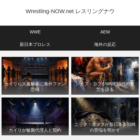
Wrestling-NOW.net レスリングナウ
WWE
AEW
新日本プロレス
海外の反応
カイリら大量解雇に海外ファン
ジェフ・コブがWWE時代の苦
悲鳴
労を語る
ニック・ネメスが新日本参戦時
カイリが敏腕代理人と契約
の苦悩を明かす