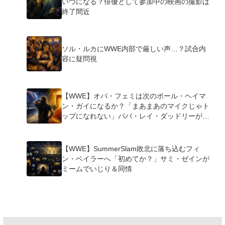
いつになる？俳優として参加中の映画の撮影は
終了間近
ソル・ルカにWWE内部で厳しい声…？試合内
容に疑問視
【WWE】オバ・フェミは次のポール・ヘイマ
ン・ガイになるか？「まあまあのマイクじゃト
ップになれない」ババ・レイ・ダッドリーが指
摘
【WWE】SummerSlam敗北に落ち込むフィ
ン・ベイラーへ「初めてか？」サミ・ゼインが
ミームでいじり＆同情