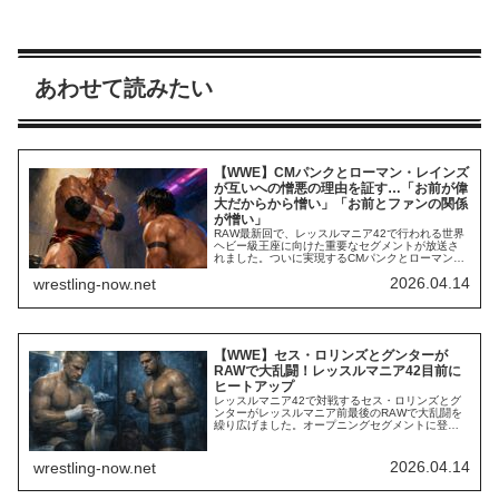
あわせて読みたい
【WWE】CMパンクとローマン・レインズ
が互いへの憎悪の理由を証す…「お前が偉
大だからから憎い」「お前とファンの関係
が憎い」
RAW最新回で、レッスルマニア42で行われる世界
ヘビー級王座に向けた重要なセグメントが放送さ
れました。ついに実現するCMパンクとローマン・
レインズの頂上決戦。レインズがRoyal Rumbleで
2026.04.14
wrestling-now.net
優勝した後、2人は激しいプロモ合戦を披露してき
ましたが、今日は今まで以上に熱い内容でした。
「真実を語る」と宣言したパンクは、観客には証
人になるよう求め、レインズには「...
【WWE】セス・ロリンズとグンターが
RAWで大乱闘！レッスルマニア42目前に
ヒートアップ
レッスルマニア42で対戦するセス・ロリンズとグ
ンターがレッスルマニア前最後のRAWで大乱闘を
繰り広げました。オープニングセグメントに登場
したグンターは、観客席から乱入したセスによっ
てリング外へ追いやられ、セスのプロモがスター
ト。レッスルマニアでの試合になぜ個人的な感情
2026.04.14
wrestling-now.net
を持ち込んでいるのか、その理由を問い詰めまし
た。おいおい、お前はこれが個人的な問題だと言
った...