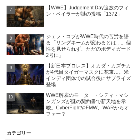
【WWE】Judgement Day追放のフィ
ン・ベイラーが謎の投稿「1372」
ジェフ・コブがWWE時代の苦労を語
る「リングネームが変わるとは…。個
性を見せられず、ただのボディガード
2号に」
【新日本プロレス】オカダ・カズチカ
が4代目タイガーマスクに花束…。米
インディ団体での試合後にサプライズ
登場
WWE解雇のモーター・シティ・マシ
ンガンズが謎の契約書で新天地を示
唆。CyberFightやFMW、WARからオ
ファー？
カテゴリー