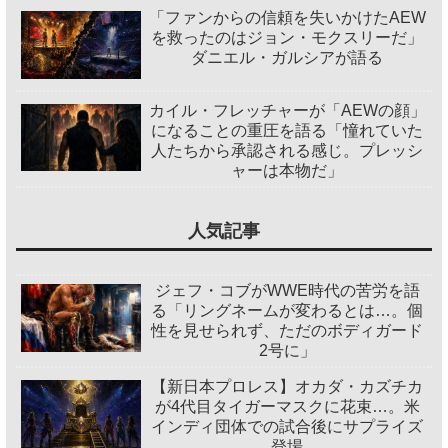
「ファンからの信頼を失いかけたAEW
を救ったのはジョン・モクスリーだ」
ダニエル・ガルシアが語る
カイル・フレッチャーが「AEWの顔」
になることの重圧を語る「憧れていた
人たちから承認される感じ。プレッシ
ャーは本物だ」
人気記事
ジェフ・コブがWWE時代の苦労を語
る「リングネームが変わるとは…。個
性を見せられず、ただのボディガード
2号に」
【新日本プロレス】オカダ・カズチカ
が4代目タイガーマスクに花束…。米
インディ団体での試合後にサプライズ
登場