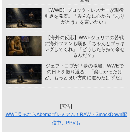
【WWE】ブロック・レスナーが現役
引退を発表。「みんなに心から『あり
がとう』を言いたい」
【海外の反応】WWEジュリアの苦戦
に海外ファンも嘆き「ちゃんとブッキ
ングしてくれ」「どうしたら持て余せ
るんだ？」
ジェフ・コブが「夢の職場」WWEで
の日々を振り返る。「楽しかったけ
ど、もっと良い方向に進めたはずだ」
[広告]
WWE見るならAbemaプレミアム！RAW・SmackDown配
信中、PPVも