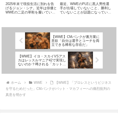
「約束を守れる環境がある
に反論。「HHHに偏見が
2025年末で現役生活に別れを告
最近、WWEのPLEに黒人男性選
からこそ、潔く引退できる
あるとは思えない。白人の
げるジョン・シナ。近年は俳優と
手が出場していないこと、勝利し
WWEの二足の草鞋を履いていた
ていないことが話題になっていま
んだ」
方が多い世界なんだ」
48歳の彼は、「潔い引退」に意
す。黒人男性選手の不出場は、先
義を感じています。21世紀の
日開催されたBad Bloodで3回連
WWEにおける最大のスターとし
続。最後にPLEで勝利したのは
て活躍し、プロレス界を背負って
2023年のElimination Chamber...
きたシナ。彼の引退は一大行事
【WWE】CMパンクが裏方業に
と...
意欲「自分は選手とコーチを両
立できる稀有な存在だ」
【WWE】イヨ・スカイVSアス
カはレッスルマニア42で実現し
ないのか？噂される「カットの
理由」とは
ホーム
WWE
【WWE】「プロレスというビジネス
を守るためだった」CMパンクがパット・マカフィーへの痛烈批判の
真意を明かす