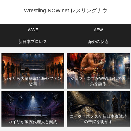
Wrestling-NOW.net レスリングナウ
WWE
AEW
新日本プロレス
海外の反応
カイリら大量解雇に海外ファン
ジェフ・コブがWWE時代の苦
悲鳴
労を語る
ニック・ネメスが新日本参戦時
カイリが敏腕代理人と契約
の苦悩を明かす