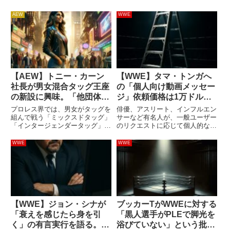
AEW
WWE
【AEW】トニー・カーン
【WWE】タマ・トンガへ
社長が男女混合タッグ王座
の「個人向け動画メッセー
の新設に興味。「他団体と
ジ」依頼価格は1万ドル
は違う、AEWを際立たせ
（約147万円）…Cameoの
プロレス界では、男女がタッグを
俳優、アスリート、インフルエン
るものになる」
超高価格設定が話題に
組んで戦う「ミックスドタッグ」
サーなど有名人が、一般ユーザー
「インタージェンダータッグ」な
のリクエストに応じて個人的なビ
どと呼ばれる分野が存在します。
デオメッセージを有料で制作して
このスタイルは決して主流ではあ
くれるサービス、Cameo。誕生
WWE
WWE
りませんが、性別の異なるレスラ
日や記念日のお祝い、応援、プロ
ーが同じリングに上がって戦うの
モーションなど用途はさまざまで
はインディシーンでは珍しい試
す。価格は依頼する有名人ごと...
合...
【WWE】ジョン・シナが
ブッカーTがWWEに対する
「衰えを感じたら身を引
「黒人選手がPLEで脚光を
く」の有言実行を語る。
浴びていない」という批判