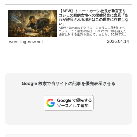
【AEW】トニー・カーン社長が暴言王リ
コシェの難病女性への揶揄発言に言及「あ
れが許容される場所はこの世界に存在しな
い」
AEW・Dynastyでクリス・ジェリコに勝利したリ
コシェ。ここ最近の彼は、SNSでの一線を越えた
発言に対する批判を集めていました。2026年3
月、彼はSNSで自身の仕事ぶりを批判してきた女
2026.04.14
wrestling-now.net
性ファンに対して「あんたがMSになってよかった
よ」と発言しました。MSとは、この女性ファンが
抱える難病「多発性硬化症」のこと。免疫系が中
枢神経（脳・脊髄・視神経）を誤って...
Google 検索で当サイトの記事を優先表示させる