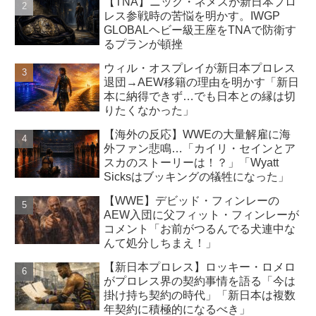
【TNA】ニック・ネメスが新日本プロ
レス参戦時の苦悩を明かす。IWGP
GLOBALヘビー級王座をTNAで防衛す
るプランが頓挫
ウィル・オスプレイが新日本プロレス
退団→AEW移籍の理由を明かす「新日
本に納得できず…でも日本との縁は切
りたくなかった」
【海外の反応】WWEの大量解雇に海
外ファン悲鳴…「カイリ・セインとア
スカのストーリーは！？」「Wyatt
Sicksはブッキングの犠牲になった」
【WWE】デビッド・フィンレーの
AEW入団に父フィット・フィンレーが
コメント「お前がつるんでる犬連中な
んて処分しちまえ！」
【新日本プロレス】ロッキー・ロメロ
がプロレス界の契約事情を語る「今は
掛け持ち契約の時代」「新日本は複数
年契約に積極的になるべき」