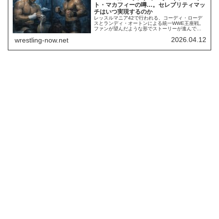
ト・マカフィーの噂…。セレブリティマッ
チはいつ実現するのか
レッスルマニア42で行われる、コーディ・ローデ
スとランディ・オートンによる統一WWE王座戦。
ファンが望んだような形でストーリーが進んでい
るわけではありません。Elimination Chamberでオ
2026.04.12
wrestling-now.net
ートンが統一WWE王座への挑戦権を獲得し、その
直後にコーディが統一WWE王座を獲得したこと
で、長年に渡る歴史を持つ2人が、過去にフォーカ
スした抗争を演じることを...