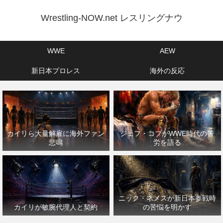
Wrestling-NOW.net レスリングナウ
WWE
AEW
新日本プロレス
海外の反応
カイリら大量解雇に海外ファン
ジェフ・コブがWWE時代の苦
悲鳴
労を語る
ニック・ネメスが新日本参戦時
カイリが敏腕代理人と契約
の苦悩を明かす