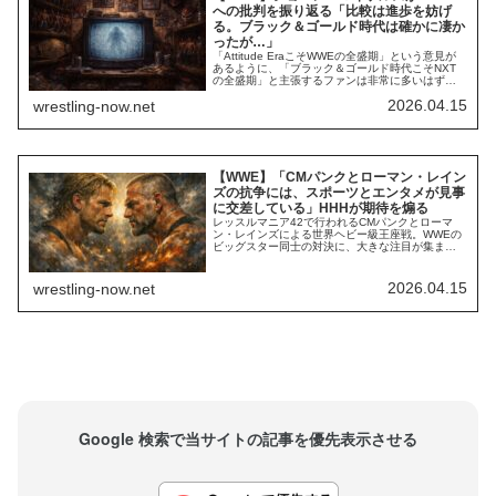
への批判を振り返る「比較は進歩を妨げ
る。ブラック＆ゴールド時代は確かに凄か
ったが…」
「Attitude EraこそWWEの全盛期」という意見が
あるように、「ブラック＆ゴールド時代こそNXT
の全盛期」と主張するファンは非常に多いはずで
す。HHHが率い、2014年から2021年まで続いたこ
2026.04.15
wrestling-now.net
の時代は、中邑真輔やフィン・ベイラー、サモ
ア・ジョー、サミ・ゼイン、ケビン・オーエン
ズ、ベイリー、アスカ、サーシャ・バンクスとい
ったスターたちがWWEでの活躍...
【WWE】「CMパンクとローマン・レイン
ズの抗争には、スポーツとエンタメが見事
に交差している」HHHが期待を煽る
レッスルマニア42で行われるCMパンクとローマ
ン・レインズによる世界ヘビー級王座戦。WWEの
ビッグスター同士の対決に、大きな注目が集まっ
ています。決戦に向けたプロモでは、お互いのキ
ャリアや私生活への言及、なぜ互いに憎み合うの
か…など、様々な観点が語られてきました。2023
2026.04.15
wrestling-now.net
年にパンクがWWEへ復帰するまで、レインズはセ
ス・ロリンズと共にアンチパンクの筆頭格とし...
Google 検索で当サイトの記事を優先表示させる