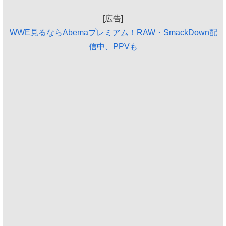
[広告]
WWE見るならAbemaプレミアム！RAW・SmackDown配
信中、PPVも