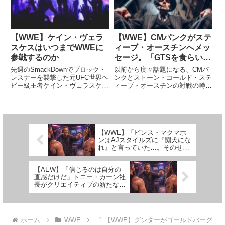
するというアイデアも浮かん...
50歳にし...
【WWE】ケイン・ヴェラ
【WWE】CMパンクがステ
スケスはいつまでWWEに
ィーブ・オースチンへメッ
参戦するのか
セージ。「GTSを食らいた
いなら、いつでも呼んでく
先週のSmackDownでブロック・
以前から度々話題になる、CMパ
れ」
レスナーを襲撃した元UFC世界ヘ
ンクとストーン・コールド・ステ
ビー級王者ケイン・ヴェラスケ
ィーブ・オースチンの対戦の噂。
ス。2人は抗争に入り、10月31日
パンクがまだAEWにいた頃か
開催のサウジアラビア大会で対戦
ら、WWEは2人を対戦させるこ
することが予想されています。レ
とに興味があったとされており、
スリング・オブザーバーは、ヴェ
2023年にパンクがWWEへ復帰し
ラスケスとUFCの契...
た後もこのマッチアップが実現...
【WWE】「ビンス・マクマホ
ンはAJスタイルズに『闘犬にな
れ』と言っていた…。そのせい
で、AJに歯を折られたよ」ザ・
ミズが語る
【AEW】「信じるのは自分の
直感だけだ」トニー・カーン社
長がクリエイティブの新たな方
針を語る
ホーム
WWE
【WWE】グンターがゴールドバーグ