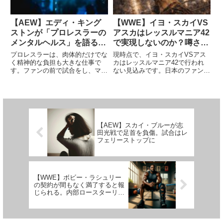
【AEW】エディ・キング
【WWE】イヨ・スカイVS
ストンが「プロレスラーの
アスカはレッスルマニア42
メンタルヘルス」を語る。
で実現しないのか？噂され
「誰かの告白を聞くこと
る「カットの理由」とは
プロレスラーは、肉体的だけでな
現時点で、イヨ・スカイVSアス
で、自分は1人じゃない…
く精神的な負担も大きな仕事で
カはレッスルマニア42で行われ
す。ファンの前で試合をし、マイ
ない見込みです。日本のファンの
と気付ける」
クを通して意見を語る。それに対
みならず、世界中が注目する女子
してファンが様々な反応を示し、
部門トップ選手たちの決戦。本来
時には受け入れられなかったり、
であればレッスルマニア42で実
思い通りにいかないことがある。
現するべきカードですが、「レッ
本当に大変です。多くのプロレス
スルマニア42ではなく、Bac...
ラ...
【AEW】スカイ・ブルーが志
田光戦で足首を負傷。試合はレ
フェリーストップに
【WWE】ボビー・ラシュリー
の契約が間もなく満了すると報
じられる。内部ロースターリス
トからは削除