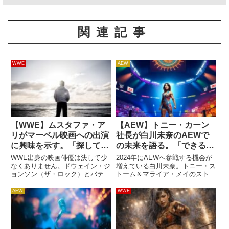
関連記事
WWE
AEW
【WWE】ムスタファ・ア
【AEW】トニー・カーン
リがマーベル映画への出演
社長が白川未奈のAEWで
に興味を示す。「探してる
の未来を語る。「できるだ
のって、俺だろ？」
け長く参戦してほしい」
WWE出身の映画俳優は決して少
2024年にAEWへ参戦する機会が
なくありません。ドウェイン・ジ
増えている白川未奈。トニー・ス
ョンソン（ザ・ロック）とバティ
トーム＆マライア・メイのストー
スタは大成功を収めていますし、
リーの一部になり、PPV・Full
ジョン・シナも引っ張りだこで
Gearにも参加予定。彼女は海外
AEW
WWE
す。WWE出身俳優のリストに、
で人気を高めており、今後も
あるレスラーが加わるかもしれま
AEWへ定期定期参戦することを
せん。マーベル・スタジオは、
期待するファンは少なく...
MC...