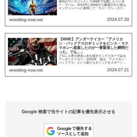
現代のマハラジャとしてWWEで活躍したジンダ
ー・マハル。2024年にWWEから解雇された彼は、
インディシーンに復帰して「ラジ・デシ」のリン
グネームで活動中。GCWにもサプライズ登場する
など、充実した日々を過ごしています。Jinder
Mahal just made his GCW debut!
2024.07.20
wrestling-now.net
pic.twitter.com/Y67BHa29QA— Dark...
【WWE】アンダーテイカー「アメリカ
ン・バッドアスのギミックをビンス・マク
マホンへ提案したのが一番緊張した瞬間だ
った。でも…」
プロレス界の歴史に名を残すビッグスターである
アンダーテイカー。2000年、彼は「アメリカン・
バッドアス」という新たなギミックをスタート。
これまでとは異なるキャラクターはファンから見
2024.07.21
wrestling-now.net
事に受け入れられ、彼のキャリアのハイライトの1
つになりました。現役から退いた現在も、彼は
「アメリカン・バッドアス」として番組に登場す
ることがあります。自身のPodcast番組の中で...
Google 検索で当サイトの記事を優先表示させる