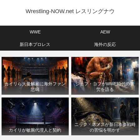
Wrestling-NOW.net レスリングナウ
WWE
AEW
新日本プロレス
海外の反応
カイリら大量解雇に海外ファン
ジェフ・コブがWWE時代の苦
悲鳴
労を語る
ニック・ネメスが新日本参戦時
カイリが敏腕代理人と契約
の苦悩を明かす