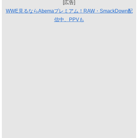
[広告]
WWE見るならAbemaプレミアム！RAW・SmackDown配
信中、PPVも