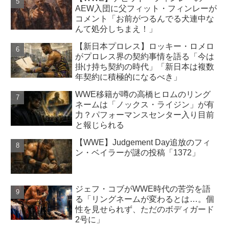
AEW入団に父フィット・フィンレーが
コメント「お前がつるんでる犬連中な
んて処分しちまえ！」
【新日本プロレス】ロッキー・ロメロ
がプロレス界の契約事情を語る「今は
掛け持ち契約の時代」「新日本は複数
年契約に積極的になるべき」
WWE移籍が噂の高橋ヒロムのリング
ネームは「ノックス・ライジン」が有
力？パフォーマンスセンター入り目前
と報じられる
【WWE】Judgement Day追放のフィ
ン・ベイラーが謎の投稿「1372」
ジェフ・コブがWWE時代の苦労を語
る「リングネームが変わるとは…。個
性を見せられず、ただのボディガード
2号に」