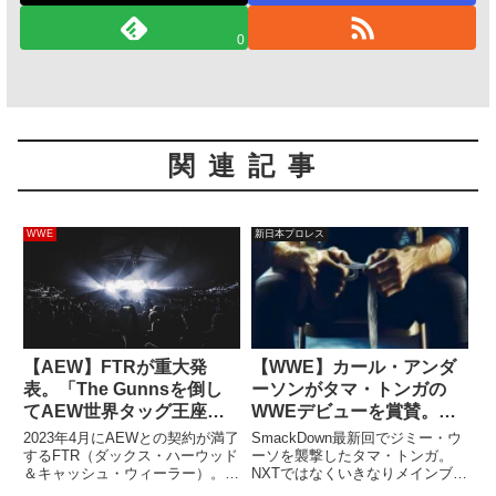
0
関連記事
WWE
新日本プロレス
【AEW】FTRが重大発
【WWE】カール・アンダ
表。「The Gunnsを倒し
ーソンがタマ・トンガの
てAEW世界タッグ王座を
WWEデビューを賞賛。
手にできなけれはAEWか
「Bullet Clubファンにと
2023年4月にAEWとの契約が満了
SmackDown最新回でジミー・ウ
ら退団する」
っては、これ以上クールな
するFTR（ダックス・ハーウッド
ーソを襲撃したタマ・トンガ。
＆キャッシュ・ウィーラー）。
NXTではなくいきなりメインブラ
ことはないね」
The Gunnsの保持するAEW世界
ンドでデビュー、しかも天下の