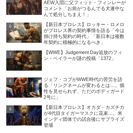
AEW入団に父フィット・フィンレーが
コメント「お前がつるんでる犬連中な
んて処分しちまえ！」
【新日本プロレス】ロッキー・ロメロ
がプロレス界の契約事情を語る「今は
掛け持ち契約の時代」「新日本は複数
年契約に積極的になるべき」
【WWE】Judgement Day追放のフィ
ン・ベイラーが謎の投稿「1372」
ジェフ・コブがWWE時代の苦労を語
る「リングネームが変わるとは…。個
性を見せられず、ただのボディガード
2号に」
【新日本プロレス】オカダ・カズチカ
が4代目タイガーマスクに花束…。米
インディ団体での試合後にサプライズ
登場