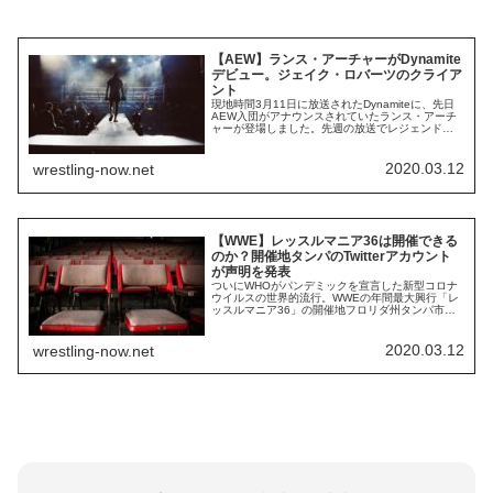
【AEW】ランス・アーチャーがDynamite
デビュー。ジェイク・ロバーツのクライア
ント
現地時間3月11日に放送されたDynamiteに、先日
AEW入団がアナウンスされていたランス・アーチ
ャーが登場しました。先週の放送でレジェンドレ
スラーのジェイク・ロバーツが「俺にはクライア
ントがいる」と発言し、AEWに新たなヒールレス
ラーが登場することを予告していました。ネット
2020.03.12
wrestling-now.net
上では、ブロディ・リー(元WWEルーク・ハーパ
ー)ではないか、いやアーチャーじゃな...
【WWE】レッスルマニア36は開催できる
のか？開催地タンパのTwitterアカウント
が声明を発表
ついにWHOがパンデミックを宣言した新型コロナ
ウイルスの世界的流行。WWEの年間最大興行「レ
ッスルマニア36」の開催地フロリダ州タンパ市で
も感染者が確認されており、今週木曜日に市長と
当局者が今後開催予定の主要イベントの中止・延
期を議論する会談を行うと報じられています。そ
2020.03.12
wrestling-now.net
んな中、タンパのTwitterアカウントがレッスルマニ
ア36の開催について声明を発表しまし...