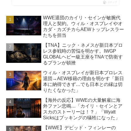
ポチップ
WWE退団のカイリ・セインが敏腕代
理人と契約。ウィル・オスプレイやオ
カダ・カズチカらAEWトップレスラー
たちを担当
【TNA】ニック・ネメスが新日本プロ
レス参戦時の苦悩を明かす。IWGP
GLOBALヘビー級王座をTNAで防衛す
るプランが頓挫
ウィル・オスプレイが新日本プロレス
退団→AEW移籍の理由を明かす「新日
本に納得できず…でも日本との縁は切
りたくなかった」
【海外の反応】WWEの大量解雇に海
外ファン悲鳴…「カイリ・セインとア
スカのストーリーは！？」「Wyatt
Sicksはブッキングの犠牲になった」
【WWE】デビッド・フィンレーの