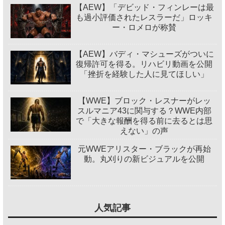
【AEW】「デビッド・フィンレーは最
も過小評価されたレスラーだ」ロッキ
ー・ロメロが称賛
【AEW】バディ・マシューズがついに
復帰許可を得る。リハビリ動画を公開
「挫折を経験した人に見てほしい」
【WWE】ブロック・レスナーがレッ
スルマニア43に関与する？WWE内部
で「大きな報酬を得る前に去るとは思
えない」の声
元WWEアリスター・ブラックが再始
動。丸刈りの新ビジュアルを公開
人気記事