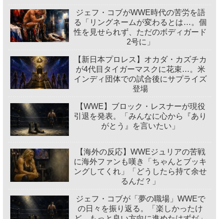
ジェフ・コブがWWE時代の苦労を語
る「リングネームが変わるとは…。個
性を見せられず、ただのボディガード
2号に」
【新日本プロレス】オカダ・カズチカ
が4代目タイガーマスクに花束…。米
インディ団体での試合後にサプライズ
登場
【WWE】ブロック・レスナーが現役
引退を発表。「みんなに心から『あり
がとう』を言いたい」
【海外の反応】WWEジュリアの苦戦
に海外ファンも嘆き「ちゃんとブッキ
ングしてくれ」「どうしたら持て余せ
るんだ？」
ジェフ・コブが「夢の職場」WWEで
の日々を振り返る。「楽しかったけ
ど、もっと良い方向に進めたはずだ」