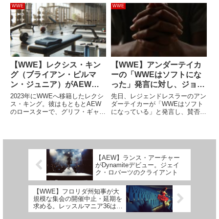
タッグ王座照準を合わせた2人
Bloodlineのストーリーに殴り込
WWE
WWE
は、Dynamiteの最新回で重大発
み。彼は今後も番組内で重要な役
表をしました。The Gunnsへの挑
割を果たすことが期待されていま
戦表...
す。WWEでクリエ...
【WWE】レクシス・キン
【WWE】アンダーテイカ
グ（ブライアン・ピルマ
ーの「WWEはソフトにな
ン・ジュニア）がAEW時
った」発言に対し、ジョ
代を振り返る。「恨みはな
ン・シナが反論
2023年にWWEへ移籍したレクシ
先日、レジェンドレスラーのアン
い。WWE移籍が俺のキャ
ス・キング。彼はもともとAEW
ダーテイカーが「WWEはソフト
のロースターで、グリフ・ギャリ
になっている」と発言し、賛否両
リアを180度変えた」
ソン＆ジュリア・ハートと共に
論を巻き起こしました。この件に
Varsity Blondsとして活動してい
ついて、WWEの顔として長年活
ました。テレビ番組で試合をする
躍し続けているジョン・シナはど
機会があった時期もありました
う考えているのでしょうか。フォ
が、ハートがHo...
ーブス誌のインタビューの中
【AEW】ランス・アーチャー
で、...
がDynamiteデビュー。ジェイ
ク・ロバーツのクライアント
【WWE】フロリダ州知事が大
規模な集会の開催中止・延期を
求める。レッスルマニア36はど
うなる？