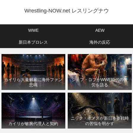
Wrestling-NOW.net レスリングナウ
WWE
AEW
新日本プロレス
海外の反応
カイリら大量解雇に海外ファン
ジェフ・コブがWWE時代の苦
悲鳴
労を語る
ニック・ネメスが新日本参戦時
カイリが敏腕代理人と契約
の苦悩を明かす