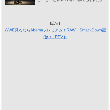
[広告]
WWE見るならAbemaプレミアム！RAW・SmackDown配
信中、PPVも