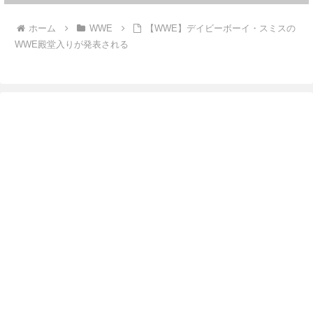
ホーム
WWE
【WWE】デイビーボーイ・スミスの
WWE殿堂入りが発表される