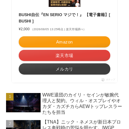
BUSHI自伝『EN SERIO マジで！』 【電子書籍】[
BUSHI ]
¥2,000
（2026/08/05 13:25時点 | 楽天市場調べ）
Amazon
楽天市場
メルカリ
ポチップ
WWE退団のカイリ・セインが敏腕代
理人と契約。ウィル・オスプレイやオ
カダ・カズチカらAEWトップレスラー
たちを担当
【TNA】ニック・ネメスが新日本プロ
レス参戦時の苦悩を明かす。IWGP