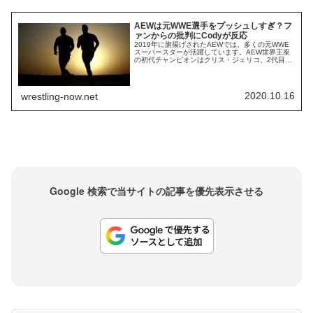
AEWは元WWE選手をプッシュしすぎ？フ
ァンからの批判にCodyが反応
2019年に旗揚げされたAEWでは、多くの元WWE
スーパースターが活躍しています。AEW世界王座
の初代チャンピオンはクリス・ジェリコ、2代目は
ジョン・モクスリー(ディーン・アンブローズ)。2
人ともWWEの中心人物として活躍した男です。ま
た、ブロディ・リー(ルーク・ハーパー)やミロ(ルセ
フ)、マット・ハーディーといった、WWEでの活動
2020.10.16
wrestling-now.net
に不満を持っていた選手たち...
Google 検索で当サイトの記事を優先表示させる