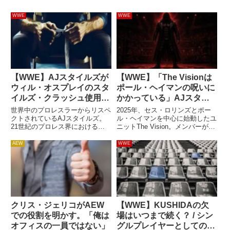
WWE
WWE
【WWE】AJスタイルズが
【WWE】「The Visionは
ウィル・オスプレイのスタ
ポール・ヘイマンの呪いに
イルズ・クラッシュ使用に
かかっている」AJスタイ
コメント。「これがプロレ
ルズが指摘
世界中のプロレスラーからリスペ
2025年、セス・ロリンズとポー
スだ！」
クトされているAJスタイルズ。
ル・ヘイマンを中心に始動したユ
21世紀のプロレス界におけるト
ニットThe Vision。メンバーが
ップレスラーである彼が業界に与
次々と負傷する不幸な状況が続い
えた影響は非常に大きく、代名詞
ています。2025年秋には、ユニ
AEW
WWE
とも言える技スタイルズ・クラッ
ット創設者のセスが肩を負傷し、
シュは様々なレスラーが使用して
ユニットから追放されるという衝
います。その中でも、ウィル・
撃的な展開がありま...
オ...
クリス・ジェリコがAEW
【WWE】KUSHIDAの欠
での役割を明かす。「俺は
場はいつまで続く？ / シン
オフィスの一員ではない」
グルプレイヤーとしてのア