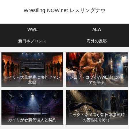
Wrestling-NOW.net レスリングナウ
WWE
AEW
新日本プロレス
海外の反応
カイリら大量解雇に海外ファン
ジェフ・コブがWWE時代の苦
悲鳴
労を語る
ニック・ネメスが新日本参戦時
カイリが敏腕代理人と契約
の苦悩を明かす