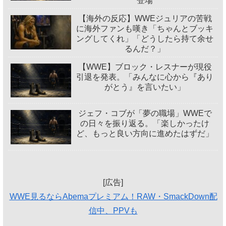
登場
【海外の反応】WWEジュリアの苦戦
に海外ファンも嘆き「ちゃんとブッキ
ングしてくれ」「どうしたら持て余せ
るんだ？」
【WWE】ブロック・レスナーが現役
引退を発表。「みんなに心から『あり
がとう』を言いたい」
ジェフ・コブが「夢の職場」WWEで
の日々を振り返る。「楽しかったけ
ど、もっと良い方向に進めたはずだ」
[広告]
WWE見るならAbemaプレミアム！RAW・SmackDown配
信中、PPVも