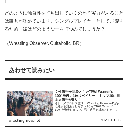
どのように独自性を打ち出していくのか？実力があること
は誰もが認めています。シングルプレイヤーとして飛躍す
るため、彼はどのような手を打つのでしょうか？
（Wrestling Observer, Cultaholic, BR）
あわせて読みたい
女性選手を対象とした"PWI Women's
100"発表。1位はベイリー、トップ10に日
本人選手が5人！
今日、米プロレス誌"Pro Wrestling Illustrated"が女
性選手を対象としたランキング"PWI Women's
100"を発表しました。男性選手を対象とした"PWI
500"は毎年発表される度に大きな話題になりま
す。2020年の1位はジョン・モクスリー。日本人
最高位は内藤哲也の5位でした。このランキング
2020.10.16
wrestling-now.net
は、以下の基準でランク付けされています...