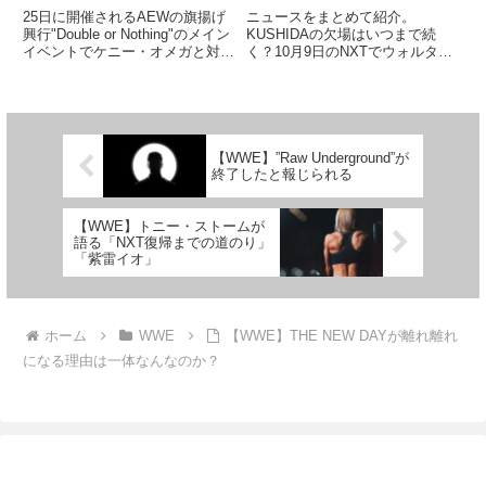
スカ＆カイリ・セイン
25日に開催されるAEWの旗揚げ
ニュースをまとめて紹介。
興行"Double or Nothing"のメイン
KUSHIDAの欠場はいつまで続
イベントでケニー・オメガと対戦
く？10月9日のNXTでウォルター
するクリス・ジェリコ。AEWと3
と対戦し、手首の負傷を悪化させ
年契約を結んだレジェンドレスラ
てしまったKUSHIDA。レスリン
ーは、AEWでどのような役割を
グ・オブザーバーによれば、1ヶ
果たすことになるのでしょうか。
月間の欠場が予想されているよう
ジェリ...
です。(Wrestling...
【WWE】”Raw Underground”が
終了したと報じられる
【WWE】トニー・ストームが
語る「NXT復帰までの道のり」
「紫雷イオ」
ホーム
WWE
【WWE】THE NEW DAYが離れ離れ
になる理由は一体なんなのか？