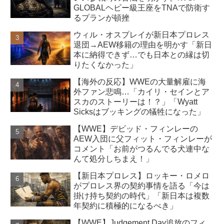
GLOBALヘビー級王座をTNAで防衛す
るプランが頓挫
ウィル・オスプレイが新日本プロレス
退団→AEW移籍の理由を明かす「新日
本に納得できず…でも日本との縁は切
りたくなかった」
【海外の反応】WWEの大量解雇に海
外ファン悲鳴…「カイリ・セインとア
スカのストーリーは！？」「Wyatt
Sicksはブッキングの犠牲になった」
【WWE】デビッド・フィンレーの
AEW入団に父フィット・フィンレーが
コメント「お前がつるんでる犬連中な
んて処分しちまえ！」
【新日本プロレス】ロッキー・ロメロ
がプロレス界の契約事情を語る「今は
掛け持ち契約の時代」「新日本は複数
年契約に積極的になるべき」
【WWE】Judgement Day追放のフィ