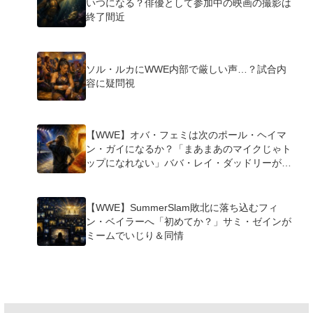
いつになる？俳優として参加中の映画の撮影は
終了間近
ソル・ルカにWWE内部で厳しい声…？試合内
容に疑問視
【WWE】オバ・フェミは次のポール・ヘイマ
ン・ガイになるか？「まあまあのマイクじゃト
ップになれない」ババ・レイ・ダッドリーが指
摘
【WWE】SummerSlam敗北に落ち込むフィ
ン・ベイラーへ「初めてか？」サミ・ゼインが
ミームでいじり＆同情