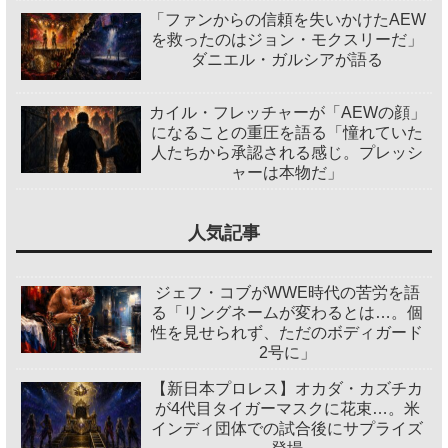
「ファンからの信頼を失いかけたAEW
を救ったのはジョン・モクスリーだ」
ダニエル・ガルシアが語る
カイル・フレッチャーが「AEWの顔」
になることの重圧を語る「憧れていた
人たちから承認される感じ。プレッシ
ャーは本物だ」
人気記事
ジェフ・コブがWWE時代の苦労を語
る「リングネームが変わるとは…。個
性を見せられず、ただのボディガード
2号に」
【新日本プロレス】オカダ・カズチカ
が4代目タイガーマスクに花束…。米
インディ団体での試合後にサプライズ