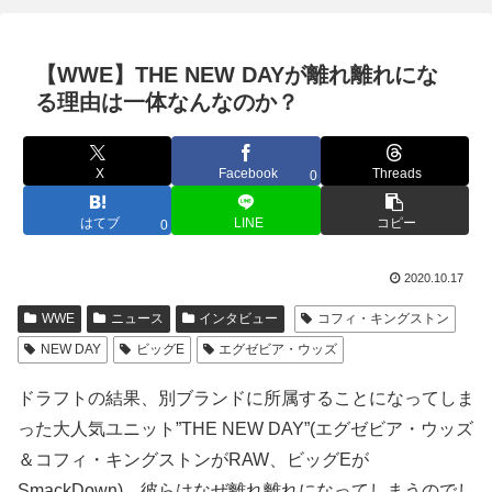
【WWE】THE NEW DAYが離れ離れにな
る理由は一体なんなのか？
X
Facebook
Threads
0
はてブ
LINE
コピー
0
2020.10.17
WWE
ニュース
インタビュー
コフィ・キングストン
NEW DAY
ビッグE
エグゼビア・ウッズ
ドラフトの結果、別ブランドに所属することになってしま
った大人気ユニット”THE NEW DAY”(エグゼビア・ウッズ
＆コフィ・キングストンがRAW、ビッグEが
SmackDown)。彼らはなぜ離れ離れになってしまうのでし