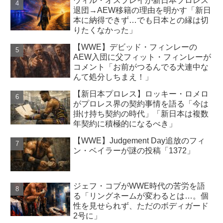
ウィル・オスプレイが新日本プロレス
退団→AEW移籍の理由を明かす「新日
本に納得できず…でも日本との縁は切
りたくなかった」
【WWE】デビッド・フィンレーの
AEW入団に父フィット・フィンレーが
コメント「お前がつるんでる犬連中な
んて処分しちまえ！」
【新日本プロレス】ロッキー・ロメロ
がプロレス界の契約事情を語る「今は
掛け持ち契約の時代」「新日本は複数
年契約に積極的になるべき」
【WWE】Judgement Day追放のフィ
ン・ベイラーが謎の投稿「1372」
ジェフ・コブがWWE時代の苦労を語
る「リングネームが変わるとは…。個
性を見せられず、ただのボディガード
2号に」