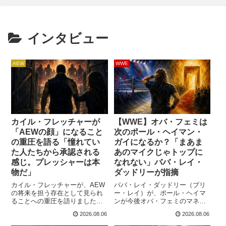
インタビュー
AEW
WWE
カイル・フレッチャーが
【WWE】オバ・フェミは
「AEWの顔」になること
次のポール・ヘイマン・
の重圧を語る「憧れてい
ガイになるか？「まあま
た人たちから承認される
あのマイクじゃトップに
感じ。プレッシャーは本
なれない」ババ・レイ・
物だ」
ダッドリーが指摘
カイル・フレッチャーが、AEW
ババ・レイ・ダッドリー（ブリ
の将来を担う存在として見られ
ー・レイ）が、ポール・ヘイマ
ることへの重圧を語りました。
ンが今後オバ・フェミのマネー
憧れてきたベテランたちから
ジャーになる可能性を推測しま
2026.08.06
2026.08.06
「彼がAEWの未来だ」と認めら
した。フェミのマイク力がまだ
れることは、15年を捧げてきた
十分ではないため、サポートが