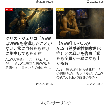
2026.08.05
2026.08.05
名前を奪う引退試合を、親子に
処置を避けたままWWEで試合を
縁の深いメキシコ・ティフアナ
続けることを望んでいます。リ
WWE
AEW
で実現したいと考えているよう
ーは、出演したPodcast番組
ねす。ドミニクは「The Ariel
「Notsam Wrestling Live」で、
Helwani Show」で、父レイが近
現地7月20日放送のRAW終了後
く引退する予定はないとしなが
に親指の異変へ気づいたと説明
ら、自身は以前から引退を求め
しました。ロッカールームへ戻
ていると語りました。妹のアリ
ると指が腫れて動か...
ーヤ...
クリス・ジェリコ「AEW
【AEW】レベルが
はWWEを意識したことが
ALS（筋萎縮性側索硬化
ない。常に自分たちだけ
症）との戦いを告白「私
に集中してきたんだ」
たち全員が一緒に立ち上
AEWの重鎮クリス・ジェリコ
がる時」
が、「AEWは設立以来WWEを
意識せず、自分たちの番組作り
ALS（筋萎縮性側索硬化症）と
に集中してきた」と語りまし
の闘病を続けるレベルが、AEW
た。現在の勢いは視聴者数やチ
公式YouTubeで自身の歩みと闘
ケット販売に表れていると主張
病について語りました。2024年
し、WWE復帰ではなくAEW残
2026.08.05
2026.08.04
末に症状が現れ、2026年初頭に
留を選んだ理由も説明してぃ
診断を受けたと説明。研究資金
す。SHAK Wrestlingによるイン
と認知向上の必要性を訴え、
タビューにおいて、インタビュ
AEWの仲間と変化を起こしたい
アーが「WWEの番組で企業色や
としています。筋萎縮性側索硬
スポンサーリンク
広告が強まったことで、AEWが
化症（ALS）は、脳からの命令
勢いを...
を伝える運動神経が徐々に障害