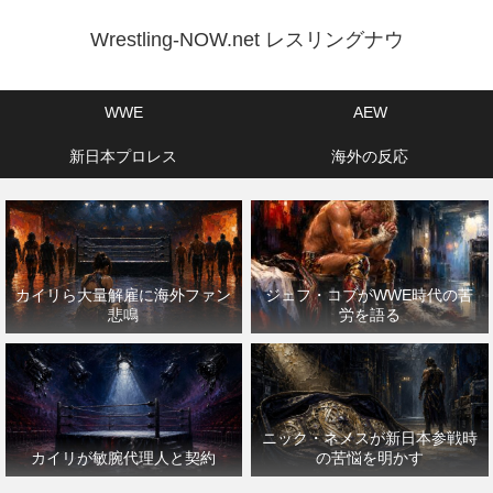
Wrestling-NOW.net レスリングナウ
WWE
AEW
新日本プロレス
海外の反応
カイリら大量解雇に海外ファン
ジェフ・コブがWWE時代の苦
悲鳴
労を語る
ニック・ネメスが新日本参戦時
カイリが敏腕代理人と契約
の苦悩を明かす