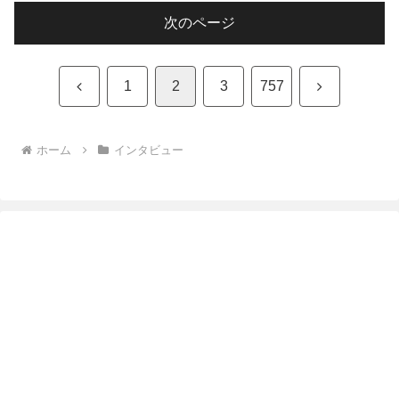
次のページ
前
次
1
2
3
757
へ
へ
ホーム
インタビュー