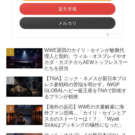
楽天市場
メルカリ
ポチップ
WWE退団のカイリ・セインが敏腕代
理人と契約。ウィル・オスプレイやオ
カダ・カズチカらAEWトップレスラー
たちを担当
【TNA】ニック・ネメスが新日本プロ
レス参戦時の苦悩を明かす。IWGP
GLOBALヘビー級王座をTNAで防衛す
るプランが頓挫
【海外の反応】WWEの大量解雇に海
外ファン悲鳴…「カイリ・セインとア
スカのストーリーは！？」「Wyatt
Sicksはブッキングの犠牲になった」