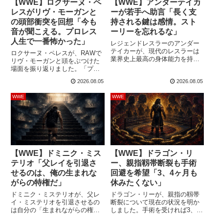
【WWE】ロクサーヌ・ペ
【WWE】アンダーテイカ
レスがリヴ・モーガンと
ーが若手へ助言「長く支
の頭部衝突を回想「今も
持される鍵は感情。スト
音が聞こえる。プロレス
ーリーを忘れるな」
人生で一番怖かった」
レジェンドレスラーのアンダー
テイカーが、現代のレスラーは
ロクサーヌ・ペレスが、RAWで
業界史上最高の身体能力を持つ
リヴ・モーガンと頭をぶつけた
一方、「ストーリーを忘れがち
場面を振り返りました。「プロ
だ」と指摘しました。派手な技
レス人生で最も怖かったことの
2026.08.05
2026.08.05
はすぐに見慣れられるため、長
一つ」と明かし、現在も衝突音
く支持されるにはキャラクター
が耳に残っているほどのインパ
WWE
WWE
で観客の感情を動かす必要があ
クトがあり、モーガンの頭には
ると語っています。AAAでクリ
今もこぶが残っているそうで
エイティブ責任者の重責を担う
す。レッスルマニア42で行われ
アンダーテイカーは、クリス・
たモーガンとステファニー・バ
ヴァン・ブリエットのインタビ
ッケルのWWE女子世界王座戦を
ュー番組「Insigh...
前に、RAWではモーガンと同じ
Judgment ...
【WWE】ドミニク・ミス
【WWE】ドラゴン・リ
テリオ「父レイを引退さ
ー、親指靱帯断裂も手術
せるのは、俺の生まれな
回避を希望「3、4ヶ月も
がらの特権だ」
休みたくない」
ドミニク・ミステリオが、父レ
ドラゴン・リーが、親指の靱帯
イ・ミステリオを引退させるの
断裂について現在の状況を明か
は自分の「生まれながらの権
しました。手術を受ければ3、4
利」だと語りました。マスクと
カ月の欠場が見込まれるため、