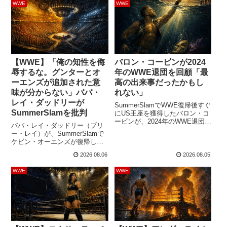
WWE
WWE
自分への大きな評価だと受け止
必要だ…と考えているようで
めているようですが、のしかか
す。オバ・フェミは
るプレッシャーも相当なものに
SummerSlamのHell in a Cellマッ
なっています。フレッチャー
チでブロック・レスナーを破り
は、最新のインタビューで「団
ました。その後のRAWでは、レ
体の顔になることは、プロレス
スナーのマネージャーを務めて
ラーなら誰もが目指す最...
きたヘイ...
【WWE】「俺の知性を侮
バロン・コービンが2024
辱するな。グンターとオ
年のWWE退団を回顧「最
ーエンズが追加された意
高の出来事だったかもし
味が分からない」ババ・
れない」
レイ・ダッドリーが
SummerSlamでWWE復帰後すぐ
SummerSlamを批判
にUS王座を獲得したバロン・コ
ービンが、2024年のWWE退団を
ババ・レイ・ダッドリー（ブリ
「最高の出来事だったかもしれ
ー・レイ）が、SummerSlamで
ない」と振り返りました。イン
ケビン・オーエンズが復帰し、
ディーでの活動が慢心を取り除
グンターと共に統一WWE王座の
き、リングやマイクの技術を高
2026.08.06
2026.08.05
挑戦者決定4wayマッチを制した
める転機になったと語っていま
展開を批判しました。サプライ
す。2024年11月、コービンは
WWE
WWE
ズ自体ではなく、グンターとオ
WWEとの契約満了をもって退
ーエンズを試合に加えた理由が
団。その後はビショップ・ダイ
説明されなかった点に不満を示
アー名義でインディー団体に参
しています。統一WWE王座への
戦...
次期挑戦者決定戦は、当初サ
ミ・ゼインとフィン・ベイラー
のシングル...