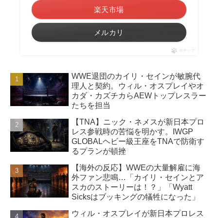
楽天市場
メルカリ
ポチップ
WWE退団のカイリ・セインが敏腕代
理人と契約。ウィル・オスプレイやオ
カダ・カズチカらAEWトップレスラー
たちを担当
【TNA】ニック・ネメスが新日本プロ
レス参戦時の苦悩を明かす。IWGP
GLOBALヘビー級王座をTNAで防衛す
るプランが頓挫
【海外の反応】WWEの大量解雇に海
外ファン悲鳴…「カイリ・セインとア
スカのストーリーは！？」「Wyatt
Sicksはブッキングの犠牲になった」
ウィル・オスプレイが新日本プロレス