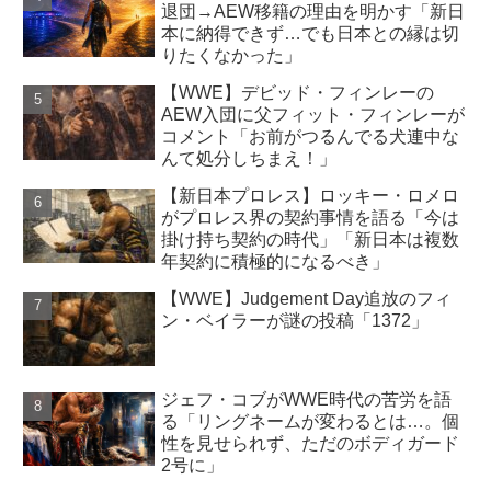
退団→AEW移籍の理由を明かす「新日
本に納得できず…でも日本との縁は切
りたくなかった」
【WWE】デビッド・フィンレーの
AEW入団に父フィット・フィンレーが
コメント「お前がつるんでる犬連中な
んて処分しちまえ！」
【新日本プロレス】ロッキー・ロメロ
がプロレス界の契約事情を語る「今は
掛け持ち契約の時代」「新日本は複数
年契約に積極的になるべき」
【WWE】Judgement Day追放のフィ
ン・ベイラーが謎の投稿「1372」
ジェフ・コブがWWE時代の苦労を語
る「リングネームが変わるとは…。個
性を見せられず、ただのボディガード
2号に」