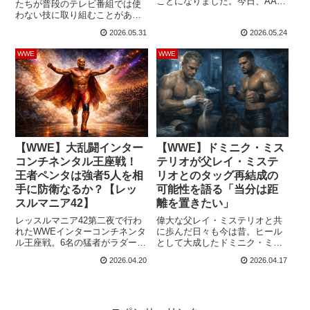
ことになりました。今日、AAA
たちが普段のテレビ番組では使
はウィークリー番組内でミステ
わない技に取り組むことがあり
リオがGMに就任したことを発
ます。イギリス・リバプール大
2026.05.31
2026.05.24
表。2025年にWWEがAAAを買
会では、LAナイトがレジェンド
収した後、積極的にAAAでの仕
の技に挑戦しました。この日、
WWE
WWE
事に取り組んできた大ベテラン
彼はドミニク・ミステリオと対
が団体を牽引することになりま
戦。ドミニクの持ち技であり、
した。¡Rey Mysterio es el nuevo
偉大なルチャドール、レイ・ミ
Gerente General de ...
ステリオのトレードマークでも
ある619を繰り出そうとしたもの
の、失敗してしまいました。LA
Knight...
【WWE】大乱闘インター
【WWE】ドミニク・ミス
コンチネンタル王座戦！
テリオが父レイ・ミステ
王者ペンタは強者5人を相
リオとのタッグ再結成の
手に防衛なるか？【レッ
可能性を語る「当分は距
スルマニア42】
離を置きたい」
レッスルマニア42第二夜で行わ
偉大な父レイ・ミステリオと共
れたWWEインターコンチネンタ
に歩んだ日々も今は昔。ヒール
ル王座戦。6名の猛者がラダーマ
として大成したドミニク・ミス
ッチでタイトルを争います。王
テリオは、当分父とタッグを組
2026.04.20
2026.04.17
者ペンタに挑むのは、レイ・ミ
むことはなさそうです。
ステリオ、ルセフ、JDマクドナ
Judgement Day入りして父と別
ー、ドラゴン・リー、そしてジ
れた後も、彼はライバルとして
ェボン・エバンスの6名。ルセフ
父と何度も戦ってきました。切
以外はスピードやハイフライム
っても切れない関係にあること