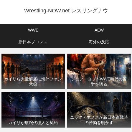
Wrestling-NOW.net レスリングナウ
WWE
AEW
新日本プロレス
海外の反応
カイリら大量解雇に海外ファン
ジェフ・コブがWWE時代の苦
悲鳴
労を語る
ニック・ネメスが新日本参戦時
カイリが敏腕代理人と契約
の苦悩を明かす