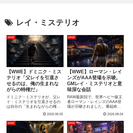
レイ・ミステリオ
WWE
WWE
【WWE】ドミニク・ミス
【WWE】ローマン・レイ
テリオ「父レイを引退さ
ンズがAAA登場を示唆。
せるのは、俺の生まれな
GMレイ・ミステリオと意
がらの特権だ」
味深な会話
ドミニク・ミステリオが、父レ
RAW最新回で、世界ヘビー級王
イ・ミステリオを引退させるの
者ローマン・レインズのAAA登
は自分の「生まれながらの権
場が示唆されました。番組終了
利」だと語りました。マスクと
間際、AAAのGMを務めるレイ・
2026.08.05
2026.08.04
名前を奪う引退試合を、親子に
ミステリオがレインズに提案を
縁の深いメキシコ・ティフアナ
持ちかけ、二人で話しながら舞
WWE
WWE
で実現したいと考えているよう
台裏へ消えていったのです。番
ねす。ドミニクは「The Ariel
組終盤では、ジェイコブ・ファ