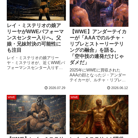
Helwani Show」で、父レイが近
トゥがかつての友人ロイス・キ
く引退する予定はないとしなが
ーズとのストリートファイトに
ら、自身は以前から引退を求め
勝利し、試合後も激しい攻撃を
ていると語りました。妹のアリ
続けました。その様子をステー
ーヤ...
ジ上で見守ったレ...
レイ・ミステリオの娘ア
【WWE】アンダーテイカ
リーヤがWWEパフォーマ
ーが「AAAでのルチャ・
ンスセンター入りへ。父
リブレとストーリーテリ
娘・兄妹対決の可能性に
ングの融合」を語る。
も注目
「空中技の連発だけじゃ
レイ・ミステリオの娘アリー
ダメだ」
ヤ・ミステリオが、近くWWEパ
フォーマンスセンター入りする
2025年にWWEに買収された
見込みだと報じられました。
AAAの顔となったジ・アンダー
PWInsiderによると、現在24歳の
テイカーが、ルチャ・リブレに
アリーヤは近日中にWWEパフォ
ストーリーテリングを融合させ
ーマンスセンターで活動を始め
2026.07.29
2026.06.12
る今後のビジョンについて語り
る見込みですが、どのような立
ました。現在、アンダーテイカ
場で参加するのか、正式に選手
WWE
WWE
ーはAAAのクリエイティブ責任
契約を結んだのかは明らかにな
者（エグゼクティブプロデュー
っていません。一方、SNSで
サー）としてクリエイティブ・
は、友人たちがアリーヤのWWE
チームを仕切っており、絶好調
入りを祝っ...
の団体を舞台裏で牽引していま
す。多くのストーリーや試合が
称賛される中、先日...