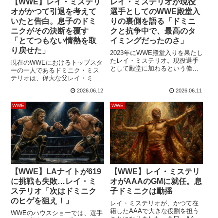
【WWE】レイ・ミステリ
レイ・ミステリオが現役
オがかつて引退を考えて
選手としてのWWE殿堂入
いたと告白。息子のドミ
りの裏側を語る「ドミニ
ニクがその決断を覆す
クと抗争中で、最高のタ
「とてつもない情熱を取
イミングだったのさ」
り戻せた」
2023年にWWE殿堂入りを果たし
たレイ・ミステリオ。現役選手
現在のWWEにおけるトップスタ
として殿堂に加わるという偉業
ーの一人であるドミニク・ミス
を成し遂げた背景には、「息子
テリオは、偉大な父レイ・ミス
ドミニク・ミステリオとの抗争
テリオのキャリアを長引かせる
2026.06.12
2026.06.11
中という最高のタイミング」が
大きな要因になりました。ドミ
ありました。プロレスラーのみ
ニクは2018年にレスラーとして
WWE
WWE
ならずプロレス関係者を称える
のトレーニングを開始し、2020
WWE殿堂において、殿堂入りを
年にデビュー。しばらくは親子
果たすのは「その時点で引退し
でタッグを組み、2021年にはタ
ている人物」であることが通例
ッグ王座を獲得しました。しか
でした。しかし、レイは現役選
し、ドミニクがJudgment Day入
手として殿堂入り...
り＆ヒールターンすると、そ...
【WWE】LAナイトが619
【WWE】レイ・ミステリ
に挑戦も失敗…レイ・ミ
オがAAAのGMに就任。息
ステリオ「次はドミニク
子ドミニクは動揺
のヒゲを狙え！」
レイ・ミステリオが、かつて在
籍したAAAで大きな役割を担う
WWEのハウスショーでは、選手