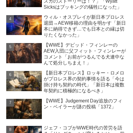
スカのストーリーは！？」「Wyatt
Sicksはブッキングの犠牲になった」
ウィル・オスプレイが新日本プロレス
退団→AEW移籍の理由を明かす「新日
本に納得できず…でも日本との縁は切
りたくなかった」
【WWE】デビッド・フィンレーの
AEW入団に父フィット・フィンレーが
コメント「お前がつるんでる犬連中な
んて処分しちまえ！」
【新日本プロレス】ロッキー・ロメロ
がプロレス界の契約事情を語る「今は
掛け持ち契約の時代」「新日本は複数
年契約に積極的になるべき」
【WWE】Judgement Day追放のフィ
ン・ベイラーが謎の投稿「1372」
ジェフ・コブがWWE時代の苦労を語