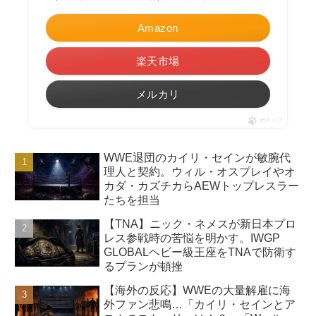
Amazon
楽天市場
メルカリ
ポチップ
WWE退団のカイリ・セインが敏腕代
理人と契約。ウィル・オスプレイやオ
カダ・カズチカらAEWトップレスラー
たちを担当
【TNA】ニック・ネメスが新日本プロ
レス参戦時の苦悩を明かす。IWGP
GLOBALヘビー級王座をTNAで防衛す
るプランが頓挫
【海外の反応】WWEの大量解雇に海
外ファン悲鳴…「カイリ・セインとア