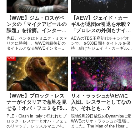
【WWE】ジム・ロスがペ
【AEW】ジェイド・カー
ンタの「マイクアピールの
ギルが退団or引退を示唆？
課題」を指摘。インターコ
「プロレスの外側もナイス
ンチネンタル王座獲得も道
だね」
先日、ペンタはドミニク・ミステ
AEWのTBS王座初代チャンピオ
は険しい？
リオに勝利し、WWE移籍後初の
ンで、を508日間もタイトルを保
タイトルとなるWWEインターコ
持し続けたジェイド・カーギル。
ンチネンタル王座を獲得。この勢
あらゆる挑戦者を退けることがで
いのままに、さらに評価を上げて
きたのは、彼女が「誰がどう見て
WWE
新日本プロレス
いきたいところです。WWEがア
も卓越した身体能力を持っている
メリカの団体であるという事実か
から」。バスケ出身の彼女は恵ま
ら、アメリカ国外からやってき
れた体型を活かしたスタイル...
た...
【WWE】ブロック・レス
リオ・ラッシュがAEWに
ナーがイタリアで意地を見
入団。レスラーとしてなの
せる！オバ・フェミをF5連
か、それとも…？
打で圧倒【 #WWEClash
PLE・Clash in Italyで行われたブ
現地9月29日放送のDynamiteに元
】
ロック・レスナーとオバ・フェミ
WWEのリオ・ラッシュが登場し
のリマッチ。レッスルマニア42
ました。The Man of the Hour
ではオバが勝利しましたが、イタ
@TheLionelGreen is bringing his
リアではベテランが意地を見せま
big business style to #AEW! p...