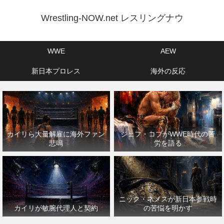
Wrestling-NOW.net レスリングナウ
WWE
AEW
新日本プロレス
海外の反応
カイリら大量解雇に海外ファン
ジェフ・コブがWWE時代の苦
悲鳴
労を語る
ニック・ネメスが新日本参戦時
カイリが敏腕代理人と契約
の苦悩を明かす