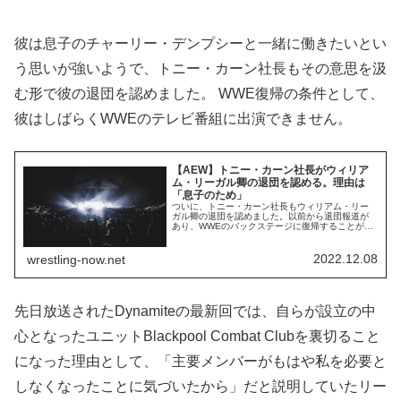
彼は息子のチャーリー・デンプシーと一緒に働きたいとい
う思いが強いようで、トニー・カーン社長もその意思を汲
む形で彼の退団を認めました。 WWE復帰の条件として、
彼はしばらくWWEのテレビ番組に出演できません。
【AEW】トニー・カーン社長がウィリア
ム・リーガル卿の退団を認める。理由は
「息子のため」
ついに、トニー・カーン社長もウィリアム・リー
ガル卿の退団を認めました。以前から退団報道が
あり、WWEのバックステージに復帰することが有
力視されていたリーガル卿。ROHのPPV「Final
Battle」に向けた記者会見の中で、トニーはリーガ
ル卿の退団を認め、その理由が「コーチとして
2022.12.08
wrestling-now.net
WWEへ復帰し、息子のチャーリー・デンプシーを
指導するため」だと明かしました。...
先日放送されたDynamiteの最新回では、自らが設立の中
心となったユニットBlackpool Combat Clubを裏切ること
になった理由として、「主要メンバーがもはや私を必要と
しなくなったことに気づいたから」だと説明していたリー