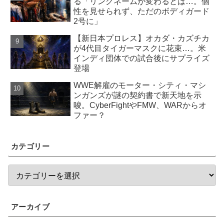
る「リングネームが変わるとは…。個
性を見せられず、ただのボディガード
2号に」
【新日本プロレス】オカダ・カズチカ
が4代目タイガーマスクに花束…。米
インディ団体での試合後にサプライズ
登場
WWE解雇のモーター・シティ・マシ
ンガンズが謎の契約書で新天地を示
唆。CyberFightやFMW、WARからオ
ファー？
カテゴリー
アーカイブ