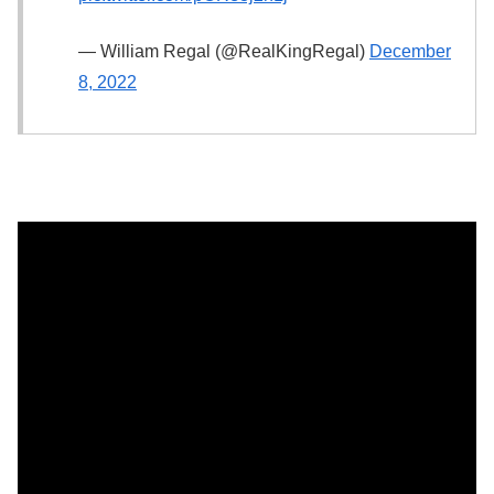
— William Regal (@RealKingRegal)
December
8, 2022