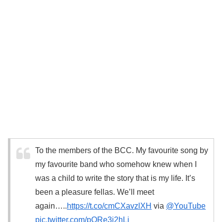
To the members of the BCC. My favourite song by
my favourite band who somehow knew when I
was a child to write the story that is my life. It’s
been a pleasure fellas. We’ll meet
again…..
https://t.co/cmCXavzlXH
via
@YouTube
pic.twitter.com/pORe3j2hLj