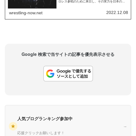
ロレス参戦のために来日し、その実力を日本のフ
ァンに見せつけました。AEW、新日本、ROH、そ
してAAAのタッグ王座を同時に保持するという偉
業を達成した一方で、彼らとAEWの契約は2023年
2022.12.08
wrestling-now.net
4月で満了します。その後、彼らがどのように活動
していくかは現時点で不透明となって...
Google 検索で当サイトの記事を優先表示させる
人気ブログランキング参加中
★
→
応援クリックお願いします！