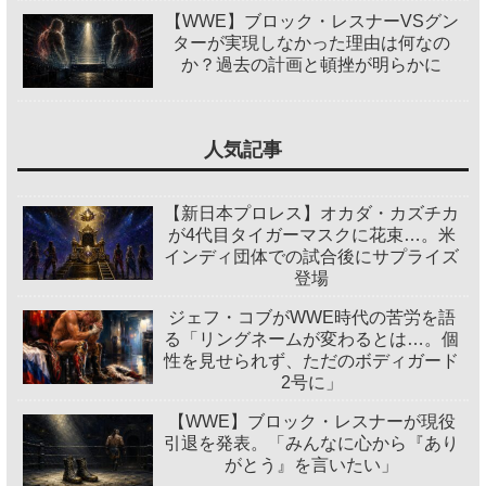
【WWE】ブロック・レスナーVSグン
ターが実現しなかった理由は何なの
か？過去の計画と頓挫が明らかに
人気記事
【新日本プロレス】オカダ・カズチカ
が4代目タイガーマスクに花束…。米
インディ団体での試合後にサプライズ
登場
ジェフ・コブがWWE時代の苦労を語
る「リングネームが変わるとは…。個
性を見せられず、ただのボディガード
2号に」
【WWE】ブロック・レスナーが現役
引退を発表。「みんなに心から『あり
がとう』を言いたい」