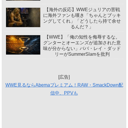
【海外の反応】WWEジュリアの苦戦
に海外ファンも嘆き「ちゃんとブッキ
ングしてくれ」「どうしたら持て余せ
るんだ？」
【WWE】「俺の知性を侮辱するな。
グンターとオーエンズが追加された意
味が分からない」ババ・レイ・ダッド
リーがSummerSlamを批判
[広告]
WWE見るならAbemaプレミアム！RAW・SmackDown配
信中、PPVも