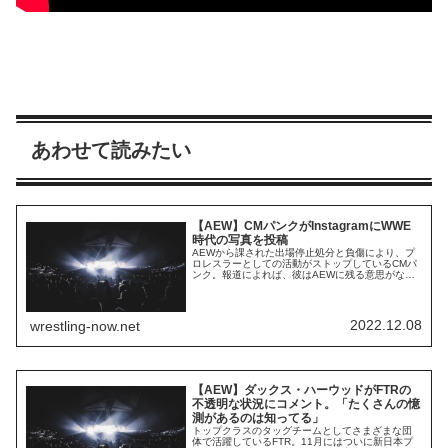
あわせて読みたい
【AEW】CMパンクがInstagramにWWE
時代の写真を投稿
AEWから課された出場停止処分と負傷により、プ
ロレスラーとしての活動がストップしているCMパ
ンク。報道によれば、彼はAEWに残る意思がな
く、新しいプロジェクトに向けた準備をしている
とのこと。AEW外部での仕事は再開しており、
MMA団体の実況席でコメンテーターとして働いて
います。パンクとAEWは、パンクの契約バイアウ
2022.12.08
wrestling-now.net
ト→退団に向けた話し合いをしているそうですが...
【AEW】ダックス・ハーウッドがFTRの
不透明な状況にコメント。「たくさんの憶
測があるのは知ってる」
トップクラスのタッグチームとしてさまざまな団
体で活躍しているFTR。11月にはついに新日本プ