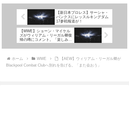
した。レッスルマニア42での敗
北後、レスナーは引退を示唆して
いましたが「...
【新日本プロレス】サーシャ・
バンクスにレッスルキングダム
17参戦報道が！
【WWE】ショーン・マイケル
ズがウィリアム・リーガル卿復
帰の噂にコメント。「楽しみ。
ネットで情報を得ているよ」
ホーム
WWE
【AEW】ウィリアム・リーガル卿が
Blackpool Combat Clubへ別れを告げる。「また会おう」