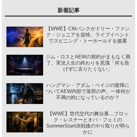
新着記事
【WWE】CMパンクがドリー・ファン
ク・ジュニアを追悼。ライブイベント
でスピニング・トーホールドを披露
ジム・ロスとAEWの契約がまもなく満
了。実況人生の終わりを意識「何も告
げずに去りたくない」
ハングマン・アダム・ペイジの復帰に
ついてAEW内部で落胆の声。一体何が
不満の的になっているのか？
【WWE】世代交代の舞台裏…ブロッ
ク・レスナーとオバ・フェミの
SummerSlam決戦後のやり取りが明ら
かに