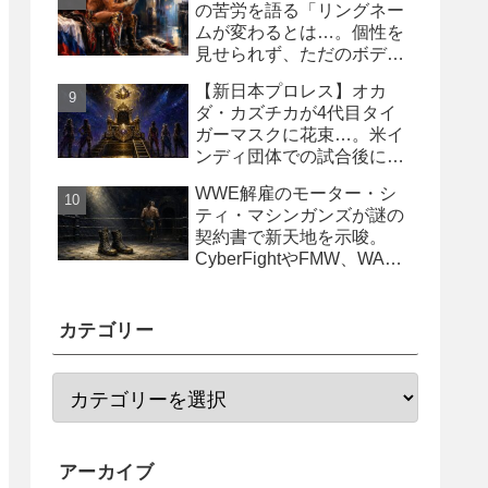
の苦労を語る「リングネー
ムが変わるとは…。個性を
見せられず、ただのボディ
ガード2号に」
【新日本プロレス】オカ
ダ・カズチカが4代目タイ
ガーマスクに花束…。米イ
ンディ団体での試合後にサ
プライズ登場
WWE解雇のモーター・シ
ティ・マシンガンズが謎の
契約書で新天地を示唆。
CyberFightやFMW、WAR
からオファー？
カテゴリー
アーカイブ