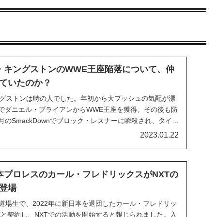
・キングストンのWWE王座陥落について、仲
ていたのか？
キングストンは時の人でした。年初から大プッシュの気配が漂
5でダニエル・ブライアンからWWE王座を獲得。その後も防
月のSmackDownでブロック・レスナーに瞬殺され、タイト
タイトル獲得から防衛失敗まで、王座の保持期間は約半
2023.01.22
チャンピオンでしたが、それはバック...
本プロレスのカール・フレドリックスがNXTの
登場
道場生で、2022年に新日本を退団したカール・フレドリッ
Eと契約し、NXTでの活動を開始すると報じられました。入