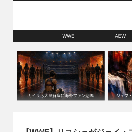
WWE
AEW
カイリら大量解雇に海外ファン悲鳴
ジェフ