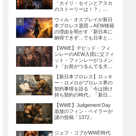
「カイリ・セインとアスカ
のストーリーは！？」
「Wyatt Sicksはブッキング
ウィル・オスプレイが新日
の犠牲になった」
本プロレス退団→AEW移籍
の理由を明かす「新日本に
納得できず…でも日本との
縁は切りたくなかった」
【WWE】デビッド・フィ
ンレーのAEW入団に父フィ
ット・フィンレーがコメン
ト「お前がつるんでる犬連
中なんて処分しちまえ！」
【新日本プロレス】ロッキ
ー・ロメロがプロレス界の
契約事情を語る「今は掛け
持ち契約の時代」「新日本
は複数年契約に積極的にな
【WWE】Judgement Day
るべき」
追放のフィン・ベイラーが
謎の投稿「1372」
ジェフ・コブがWWE時代