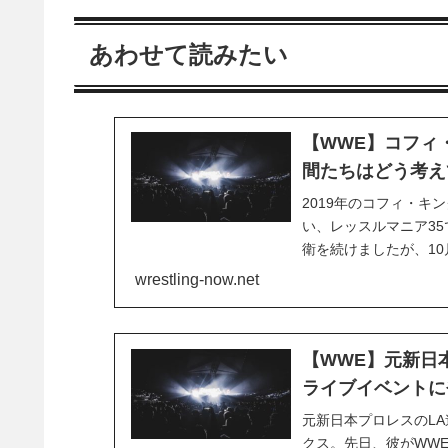
あわせて読みたい
【WWE】コフィ
間たちはどう考え
2019年のコフィ・
い、レッスルマニア3
衛を続けましたが、10
ルを失いました。涙の
wrestling-now.net
年。ファンから愛される
【WWE】元新日
ライブイベントに
元新日本プロレスのLA
クス。先日、彼がWW