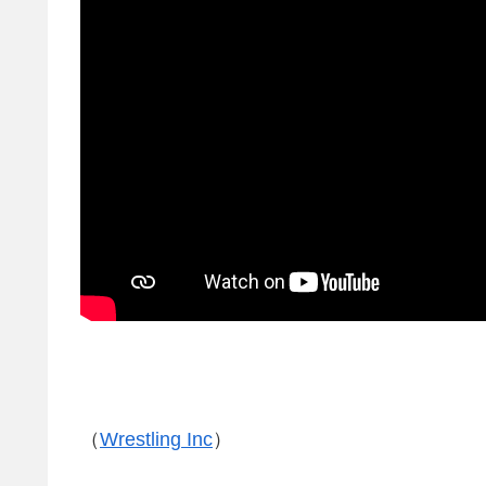
（
Wrestling Inc
）