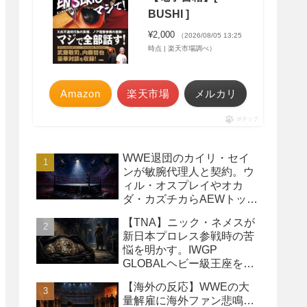
BUSHI ]
¥2,000
（2026/08/05 13:25
時点 | 楽天市場調べ）
Amazon
楽天市場
メルカリ
ポチップ
WWE退団のカイリ・セイ
ンが敏腕代理人と契約。ウ
ィル・オスプレイやオカ
ダ・カズチカらAEWトップ
レスラーたちを担当
【TNA】ニック・ネメスが
新日本プロレス参戦時の苦
悩を明かす。IWGP
GLOBALヘビー級王座を
TNAで防衛するプランが頓
【海外の反応】WWEの大
挫
量解雇に海外ファン悲鳴…