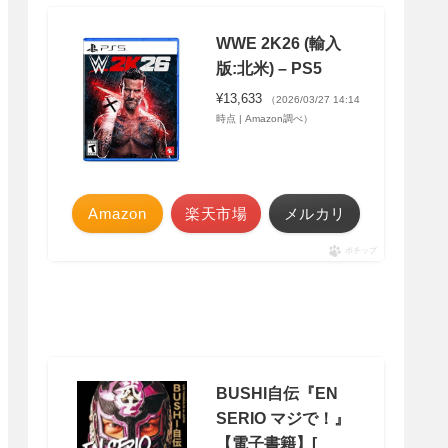
WWE 2K26 (輸入
版:北米) – PS5
¥13,633
（2026/03/27 14:14
時点 | Amazon調べ）
Amazon
楽天市場
メルカリ
ポチップ
BUSHI自伝『EN
SERIO マジで！』
【電子書籍】[