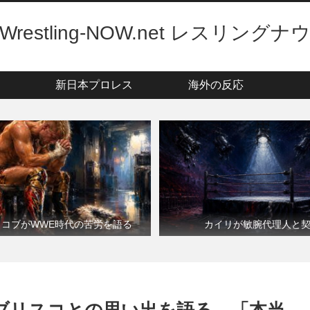
Wrestling-NOW.net レスリングナ
新日本プロレス
海外の反応
・コブがWWE時代の苦労を語る
カイリが敏腕代理人と