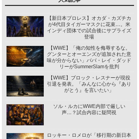
【新日本プロレス】オカダ・カズチカ
が4代目タイガーマスクに花束…。米
インディ団体での試合後にサプライズ
登場
【WWE】「俺の知性を侮辱するな。
グンターとオーエンズが追加された意
味が分からない」ババ・レイ・ダッド
リーがSummerSlamを批判
【WWE】ブロック・レスナーが現役
引退を発表。「みんなに心から『あり
がとう』を言いたい」
ソル・ルカにWWE内部で厳しい
声…？試合内容に疑問視
ロッキー・ロメロが「移行期の新日本