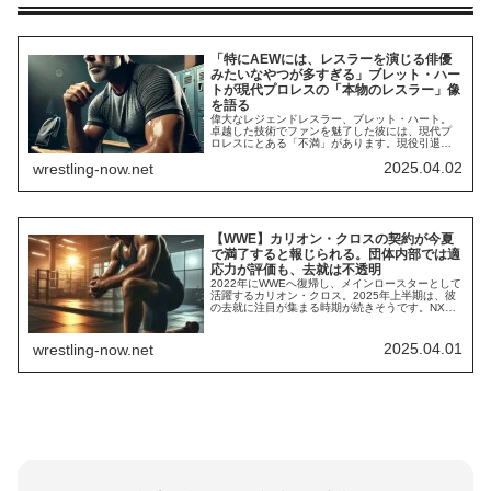
「特にAEWには、レスラーを演じる俳優
みたいなやつが多すぎる」ブレット・ハー
トが現代プロレスの「本物のレスラー」像
を語る
偉大なレジェンドレスラー、ブレット・ハート。
卓越した技術でファンを魅了した彼には、現代プ
ロレスにとある「不満」があります。現役引退後
はプロレス界の最前線から一歩引いた立場でプロ
2025.04.02
wrestling-now.net
レスに携わるブレット。最新のインタビューで、
彼は現代プロレスに対する率直な意見を語りまし
た。まず、彼は「今もプロレスを見ているか？」
という質問に「なるべく見ようとしている。特に
PPVは...
【WWE】カリオン・クロスの契約が今夏
で満了すると報じられる。団体内部では適
応力が評価も、去就は不透明
2022年にWWEへ復帰し、メインロースターとして
活躍するカリオン・クロス。2025年上半期は、彼
の去就に注目が集まる時期が続きそうです。NXT
王座を2度獲得するなどNXTで確かな結果を残した
クロス。しかし、ビンス・マクマホン体制でメイ
ンロースターへ昇格した後は不遇な時代を過ご
2025.04.01
wrestling-now.net
し、世界中のWWEユニバースが「もったいない」
と嘆く中で2021年11月に解雇され...