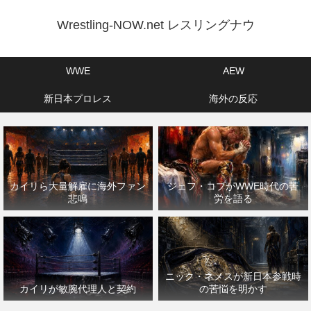
Wrestling-NOW.net レスリングナウ
WWE
AEW
新日本プロレス
海外の反応
カイリら大量解雇に海外ファン
ジェフ・コブがWWE時代の苦
悲鳴
労を語る
ニック・ネメスが新日本参戦時
カイリが敏腕代理人と契約
の苦悩を明かす