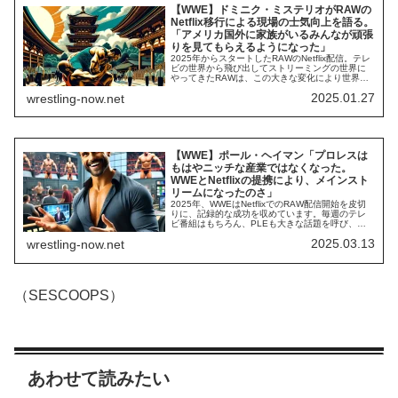
【WWE】ドミニク・ミステリオがRAWの
Netflix移行による現場の士気向上を語る。
「アメリカ国外に家族がいるみんなが頑張
りを見てもらえるようになった」
2025年からスタートしたRAWのNetflix配信。テレ
ビの世界から飛び出してストリーミングの世界に
やってきたRAWは、この大きな変化により世界中
で視聴可能になりました。世界各国から人材が集
2025.01.27
wrestling-now.net
まるWWEにとって、これは非常に大きなことで
す。メキシコ人選手のドミニク・ミステリオは、
RAWがNetflixで配信されることによる大きなメリ
ット…母国の家族がWWEを...
【WWE】ポール・ヘイマン「プロレスは
もはやニッチな産業ではなくなった。
WWEとNetflixの提携により、メインスト
リームになったのさ」
2025年、WWEはNetflixでのRAW配信開始を皮切
りに、記録的な成功を収めています。毎週のテレ
ビ番組はもちろん、PLEも大きな話題を呼び、新
規ファンを獲得し続けている状況です。WWEのビ
2025.03.13
wrestling-now.net
ジネスはもとから好調でしたが、プロレス業界全
体もコロナ禍以降人気が上昇傾向にあります。ク
リス・ジェリコが「過去最高に盛り上がってい
る」と呼ぶこの人気ぶりは今後も続いて...
（SESCOOPS）
あわせて読みたい