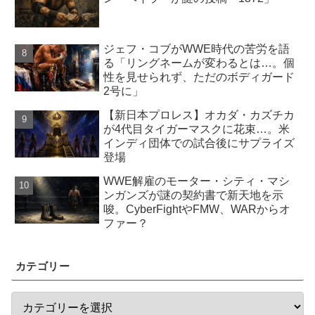
ジェフ・コブがWWE時代の苦労を語
る「リングネームが変わるとは…。個
性を見せられず、ただのボディガード
2号に」
【新日本プロレス】オカダ・カズチカ
が4代目タイガーマスクに花束…。米
インディ団体での試合後にサプライズ
登場
WWE解雇のモーター・シティ・マシ
ンガンズが謎の契約書で新天地を示
唆。CyberFightやFMW、WARからオ
ファー？
カテゴリー