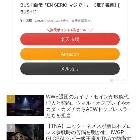
BUSHI自伝『EN SERIO マジで！』 【電子書籍】[
BUSHI ]
¥2,000
（2026/08/05 13:25時点 | 楽天市場調べ）
＼楽天ポイント4倍セール！／
楽天市場
Amazon
メルカリ
ポチップ
WWE退団のカイリ・セインが敏腕代
理人と契約。ウィル・オスプレイやオ
カダ・カズチカらAEWトップレスラー
たちを担当
【TNA】ニック・ネメスが新日本プロ
レス参戦時の苦悩を明かす。IWGP
GLOBALヘビー級王座をTNAで防衛す