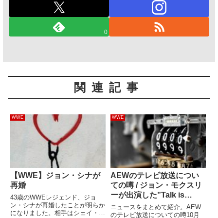
0
関連記事
WWE
WWE
【WWE】ジョン・シナが
AEWのテレビ放送につい
再婚
ての噂 / ジョン・モクスリ
ーが出演した”Talk is
43歳のWWEレジェンド、ジョ
Jericho”のダウンロード数
ン・シナが再婚したことが明らか
ニュースをまとめて紹介。AEW
になりました。相手はシェイ・シ
のテレビ放送についての噂10月