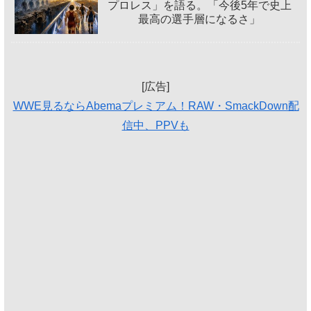
プロレス」を語る。「今後5年で史上
最高の選手層になるさ」
[広告]
WWE見るならAbemaプレミアム！RAW・SmackDown配
信中、PPVも