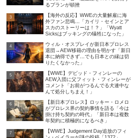
るプランが頓挫
【海外の反応】WWEの大量解雇に海
外ファン悲鳴…「カイリ・セインとア
スカのストーリーは！？」「Wyatt
Sicksはブッキングの犠牲になった」
ウィル・オスプレイが新日本プロレス
退団→AEW移籍の理由を明かす「新日
本に納得できず…でも日本との縁は切
りたくなかった」
【WWE】デビッド・フィンレーの
AEW入団に父フィット・フィンレーが
コメント「お前がつるんでる犬連中な
んて処分しちまえ！」
【新日本プロレス】ロッキー・ロメロ
がプロレス界の契約事情を語る「今は
掛け持ち契約の時代」「新日本は複数
年契約に積極的になるべき」
【WWE】Judgement Day追放のフィ
ン・ベイラーが謎の投稿「1372」