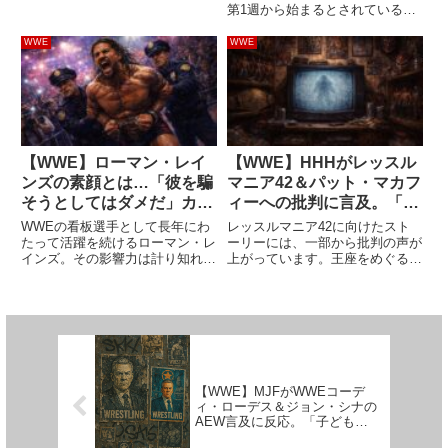
ャリザデフ。2人は2019年初頭か
第1週から始まるとされている
ら交際を始め、2019年10月に開
AEWのウィークリー番組。放送
催されたシナの主演映画「ファイ
局がTNTであること以外は公式な
WWE
WWE
ティング・with・ファイア」のニ
発表がまだありません。放送曜日
ューヨークプレミア...
はいつになる？以前から、放送曜
日は火曜日になる可能性が高い
と...
【WWE】ローマン・レイ
【WWE】HHHがレッスル
ンズの素顔とは…「彼を騙
マニア42＆パット・マカフ
そうとしてはダメだ」カリ
ィーへの批判に言及。「議
オン・クロスが警告
論が起きるのは良いこと。
WWEの看板選手として長年にわ
レッスルマニア42に向けたスト
期待以上のものを届ける
たって活躍を続けるローマン・レ
ーリーには、一部から批判の声が
インズ。その影響力は計り知れな
上がっています。王座をめぐる展
よ」
いものがありますが、プライベー
開、ライバル関係の語り方、セレ
トの顔も尊敬の対象になっている
ブリティの介入…。特に、コーデ
ようです。レインズのオーラは、
ィ・ローデスとランディ・オート
近代における偉大な選手の一人と
ンのストーリーにパット・マカフ
しての地位を確固たるものにす
ィーが介入したこと、それが親
る...
会...
【WWE】MJFがWWEコーデ
ィ・ローデス＆ジョン・シナの
AEW言及に反応。「子ども扱
いされたいならセサミ・ストリ