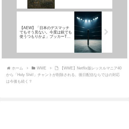
ートでも観ろ」
【AEW】「日本のデスマッチ
でもそう見ない。今度は銃でも
使うつもりかよ」ブッカーTが
ジョン・モクスリーの危険な釘
スポットを徹底批判
ホーム
WWE
【WWE】Netflix版レッスルマニア40
から「Holy Shit!」チャントが削除される。後日配信ならではの対応
は今後も続く？