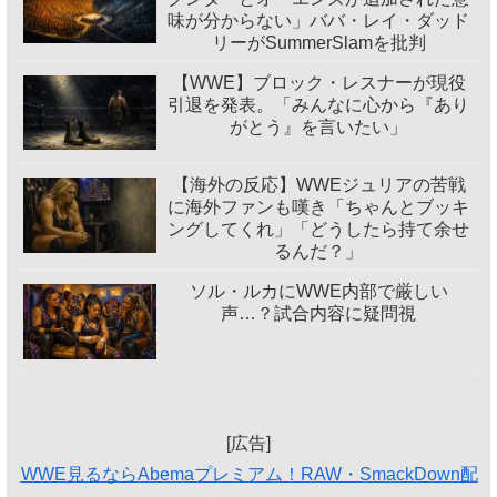
味が分からない」ババ・レイ・ダッド
リーがSummerSlamを批判
【WWE】ブロック・レスナーが現役
引退を発表。「みんなに心から『あり
がとう』を言いたい」
【海外の反応】WWEジュリアの苦戦
に海外ファンも嘆き「ちゃんとブッキ
ングしてくれ」「どうしたら持て余せ
るんだ？」
ソル・ルカにWWE内部で厳しい
声…？試合内容に疑問視
[広告]
WWE見るならAbemaプレミアム！RAW・SmackDown配