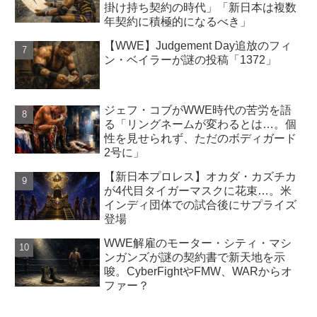
掛け持ち契約の時代」「新日本は複数
年契約に積極的になるべき」
【WWE】Judgement Day追放のフィ
ン・ベイラーが謎の投稿「1372」
ジェフ・コブがWWE時代の苦労を語
る「リングネームが変わるとは…。個
性を見せられず、ただのボディガード
2号に」
【新日本プロレス】オカダ・カズチカ
が4代目タイガーマスクに花束…。米
インディ団体での試合後にサプライズ
登場
WWE解雇のモーター・シティ・マシ
ンガンズが謎の契約書で新天地を示
唆。CyberFightやFMW、WARからオ
ファー？