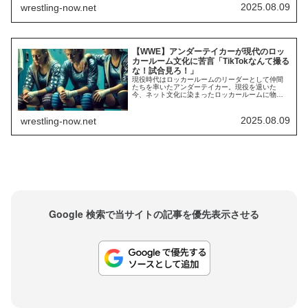
が目的でした。しかし、計画はなかなか実行され
2025.08.09
wrestling-now.net
ません。クリエイティブ責任者のHHHは...
【WWE】アンダーテイカーが現代のロッ
カールーム文化に苦言「TikTokなんて撮る
な！試合見ろ！」
現役時代はロッカールームのリーダーとして仲間
たちを率いたアンダーテイカー。現役を退いた
今、ネット文化に染まったロッカールームに物申
したいようです。プロレスラーがファンとのつな
がりを獲得する方法は時代によって変化し続けて
います。現代社会において、彼らはSNSを有効活
2025.08.09
wrestling-now.net
用し、WWEやテレビ番組に依存しないアプローチ
を取るのが一般的。特にInstagramやTikT...
Google 検索で当サイトの記事を優先表示させる