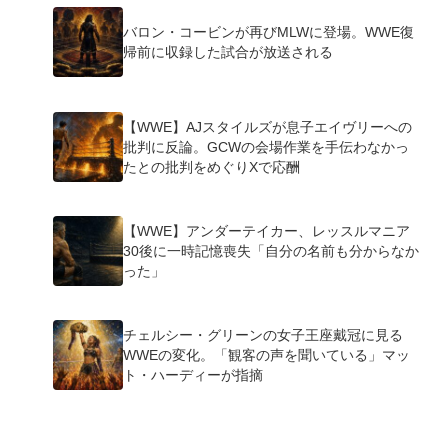
バロン・コービンが再びMLWに登場。WWE復
帰前に収録した試合が放送される
【WWE】AJスタイルズが息子エイヴリーへの
批判に反論。GCWの会場作業を手伝わなかっ
たとの批判をめぐりXで応酬
【WWE】アンダーテイカー、レッスルマニア
30後に一時記憶喪失「自分の名前も分からなか
った」
チェルシー・グリーンの女子王座戴冠に見る
WWEの変化。「観客の声を聞いている」マッ
ト・ハーディーが指摘