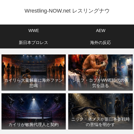
Wrestling-NOW.net レスリングナウ
WWE
AEW
新日本プロレス
海外の反応
カイリら大量解雇に海外ファン
ジェフ・コブがWWE時代の苦
悲鳴
労を語る
ニック・ネメスが新日本参戦時
カイリが敏腕代理人と契約
の苦悩を明かす