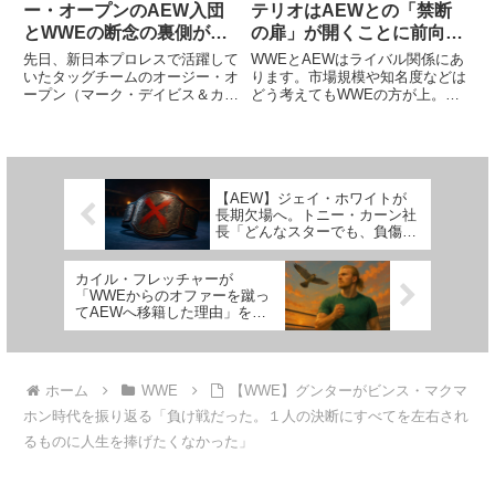
ー・オープンのAEW入団
テリオはAEWとの「禁断
とWWEの断念の裏側が報
の扉」が開くことに前向
じられる。トニー・カーン
き。「HOOK」
先日、新日本プロレスで活躍して
WWEとAEWはライバル関係にあ
社長はマーク・デイビスの
いたタッグチームのオージー・オ
ります。市場規模や知名度などは
ープン（マーク・デイビス＆カイ
どう考えてもWWEの方が上。し
手術代を全額負担
ル・フレッチャー）のAEW入団
かし、AEWは勢いに乗っていま
が発表されました。2023年2月、
す。両団体のレスラー同士が交わ
彼らは新日本へフリーエージェン
ることは現実的ではありません。
トとして参戦していることを公言
WWEは「Royal Rumble」での女
していました。Fightf...
子ロイヤル・ラン...
【AEW】ジェイ・ホワイトが
長期欠場へ。トニー・カーン社
長「どんなスターでも、負傷す
れば計画を変更せざるを得な
い」
カイル・フレッチャーが
「WWEからのオファーを蹴っ
てAEWへ移籍した理由」を語
る。「WWEからの接触で、俺
は本物のレスラーなんだと実感
できたけど…」
ホーム
WWE
【WWE】グンターがビンス・マクマ
ホン時代を振り返る「負け戦だった。１人の決断にすべてを左右され
るものに人生を捧げたくなかった」