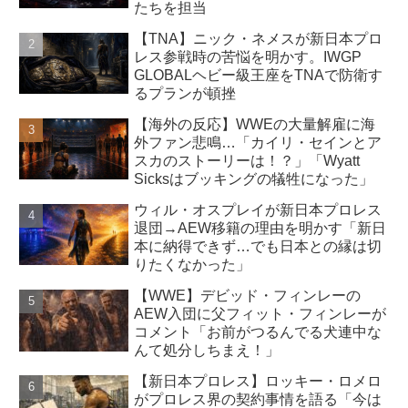
たちを担当
【TNA】ニック・ネメスが新日本プロ
レス参戦時の苦悩を明かす。IWGP
GLOBALヘビー級王座をTNAで防衛す
るプランが頓挫
【海外の反応】WWEの大量解雇に海
外ファン悲鳴…「カイリ・セインとア
スカのストーリーは！？」「Wyatt
Sicksはブッキングの犠牲になった」
ウィル・オスプレイが新日本プロレス
退団→AEW移籍の理由を明かす「新日
本に納得できず…でも日本との縁は切
りたくなかった」
【WWE】デビッド・フィンレーの
AEW入団に父フィット・フィンレーが
コメント「お前がつるんでる犬連中な
んて処分しちまえ！」
【新日本プロレス】ロッキー・ロメロ
がプロレス界の契約事情を語る「今は