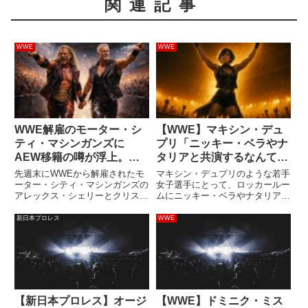
関連記事
WWE
WWE
WWE解雇のモーター・シ
【WWE】マキシン・デュ
ティ・マシンガンズに
プリ「ニッキー・ベラやナ
AEW移籍の噂が浮上。今
タリアと共演するなんて…
後のキャリアはどうなる？
Total Divasファンの夢だ
先週末にWWEから解雇されたモ
マキシン・デュプリのような若手
ね」
ーター・シティ・マシンガンズの
女子選手にとって、ロッカールー
アレックス・シェリーとクリス・
ムにニッキー・ベラやナタリアの
セイビン。2024年秋にWWEと契
ようなベテランがいることは本当
約し、タッグ戦線を盛り上げてき
に素晴らしいことです。女子選手
新日本プロレス
WWE
た実力者。21世紀を代表するタ
たちの中には、かつて放送されて
ッグチームであることは間違いあ
いたWWE女子選手たちの番組
りませんが、WWEがその才...
Total Divasのファンが...
【新日本プロレス】オージ
【WWE】ドミニク・ミス