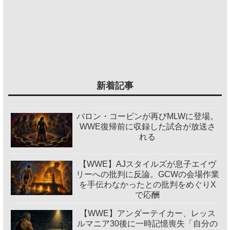
新着記事
バロン・コービンが再びMLWに登場。
WWE復帰前に収録した試合が放送さ
れる
【WWE】AJスタイルズが息子エイヴ
リーへの批判に反論。GCWの会場作業
を手伝わなかったとの批判をめぐりX
で応酬
【WWE】アンダーテイカー、レッス
ルマニア30後に一時記憶喪失「自分の