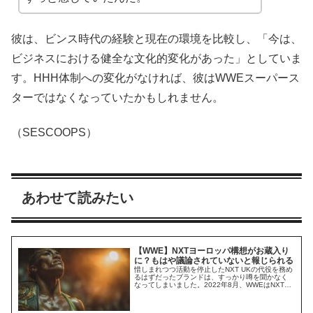
彼は、ビンス時代の経験と現在の環境を比較し、「今は、
ビジネスにおける健全な文化的変化があった」としていま
す。HHH体制への変化がなければ、彼はWWEスーパース
ターではなくなっていたかもしれません。
（SESCOOPS）
あわせて読みたい
【WWE】NXTヨーロッパ構想がお蔵入り
に？もはや議論されていないと報じられる
惜しまれつつ活動を停止したNXT UKの代役を務め
るはずだったブランドは、すっかり噂を聞かなく
なってしまいました。2022年8月、WWEはNXTブ
ランドをヨーロッパ全土へ拡大する「NXTヨーロ
ッパ」構想を発表。各国から人材を発掘・育成
し、メインロースター昇格への道を構築すること