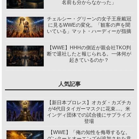
名前も分からなかった」
チェルシー・グリーンの女子王座戴冠
に見るWWEの変化。「観客の声を聞
いている」マット・ハーディーが指摘
【WWE】HHHの側近が親会社TKO判
断で退社したと報じられる。一体何が
起きているのか？
人気記事
【新日本プロレス】オカダ・カズチカ
が4代目タイガーマスクに花束…。米
インディ団体での試合後にサプライズ
登場
【WWE】「俺の知性を侮辱するな。
グンターとオーエンズが追加された意