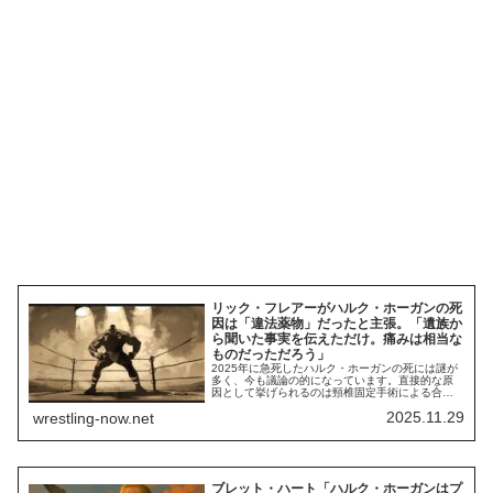
リック・フレアーがハルク・ホーガンの死
因は「違法薬物」だったと主張。「遺族か
ら聞いた事実を伝えただけ。痛みは相当な
ものだっただろう」
2025年に急死したハルク・ホーガンの死には謎が
多く、今も議論の的になっています。直接的な原
因として挙げられるのは頸椎固定手術による合併
症。さらに、遺族は「医療機関が手術に失敗し、
2025.11.29
wrestling-now.net
その後も適切な治療をしなかった」と主張してい
ます。警察は本件について調査を続けており、い
ずれ大きな動きがあるかもしれません。さらに、
リック・フレアーが最新のインタビューで「ホー
ガン...
ブレット・ハート「ハルク・ホーガンはプ