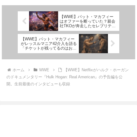
戦を示唆した彼は、実況席から
ティブの責任者へ就任したことで
「元IWGPヘビー級王者」「非常
WWEへ復帰し、ライブイベント
にEVILな男」と紹介さ...
部門の責任者を務めています...
【WWE】パット・マカフィー
はオファーを断っていた？親会
社TKOが奔走したセレブリティ
探しの実態
【WWE】パット・マカフィー
がレッスルマニア42介入を語る
「チケットが残ってるのはおか
しい。ネットのプヲタは何も分
かってないバカだ」
ホーム
WWE
【WWE】Netflixがハルク・ホーガン
のドキュメンタリー『Hulk Hogan: Real American』の予告編を公
開。生前最後のインタビューも収録