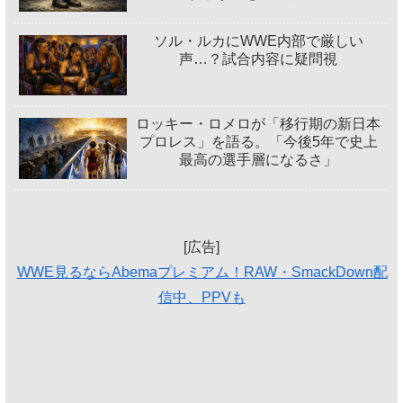
ソル・ルカにWWE内部で厳しい
声…？試合内容に疑問視
ロッキー・ロメロが「移行期の新日本
プロレス」を語る。「今後5年で史上
最高の選手層になるさ」
[広告]
WWE見るならAbemaプレミアム！RAW・SmackDown配
信中、PPVも