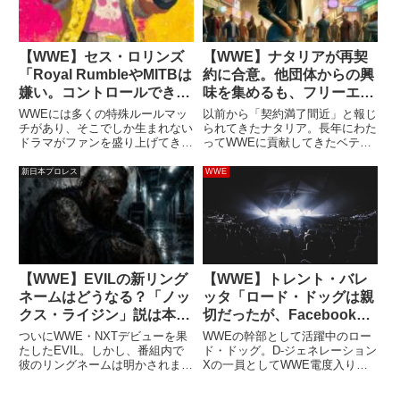
【WWE】セス・ロリンズ
【WWE】ナタリアが再契
「Royal RumbleやMITBは
約に合意。他団体からの興
嫌い。コントロールできな
味を集めるも、フリーエー
いことが多いとイライラす
ジェントになる前に決断
WWEには多くの特殊ルールマッ
以前から「契約満了間近」と報じ
る」
チがあり、そこでしか生まれない
られてきたナタリア。長年にわた
ドラマがファンを盛り上げてきま
ってWWEに貢献してきたベテラ
した。しかし、セス・ロリンズは
ン選手の彼女の去就は他団体も注
それらが苦手…。最新のインタビ
目しており、夫タイソン・キッド
新日本プロレス
WWE
ューで、彼はMoney in the Bank
も含めて獲得を狙う団体もあった
やRoyal Rumble、Eliminat...
といいます。ナタリアは現役とし
て、キッドはプロデューサーと
し...
【WWE】EVILの新リング
【WWE】トレント・バレ
ネームはどうなる？「ノッ
ッタ「ロード・ドッグは親
クス・ライジン」説は本当
切だったが、Facebookで
か
俺の陰口を叩いていて傷つ
ついにWWE・NXTデビューを果
WWEの幹部として活躍中のロー
いた」
たしたEVIL。しかし、番組内で
ド・ドッグ。D-ジェネレーション
彼のリングネームは明かされませ
Xの一員としてWWE電度入りを
んでした。NXT王者トニー・ディ
果たしている彼は、NXT時代に一
アンジェロと対峙し、タイトル挑
緒に働いていたHHHがクリエイ