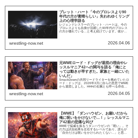
ブレット・ハート「今のプロレスより90
年代の方が素晴らしい」失われゆくリング
上の心理学語る
レジェンドレスラーのブレット・ハートは、今の
プロレスよりも自身が活躍した90年代のプロレス
の方が優れている…と考え続けています。彼がレ
ジェンドであることは疑いの余地がなく、プロレ
ス界の歴史を語る上で欠かせないスターです。そ
んな彼は、最新のインタビューで「自身の全盛期
2026.04.06
wrestling-now.net
である1990年代のプロレスを現在も好んで視聴し
ている」と明かしました。その背景にあるのは、
現...
元WWEロード・ドッグが退団の理由やレ
ッスルマニア42への関与を語る「俺にと
っては動きが早すぎた。家族と一緒にいた
いんだ」
SmackDownの共同リードライターを務めていたロ
ード・ドッグは、2026年3月に自らの意思でWWE
から退団しました。HHHの右腕とも呼べる存在だ
った彼は、参加したバーチャルサイン会で退団の
2026.04.05
wrestling-now.net
理由を明かしました。WWEでの仕事は、彼が理想
とする生活を送ることができないほど「早すぎ
る」ペースだったようです。動きが早すぎたん
だ。俺にとってはただただペースが早すぎ...
【WWE】「ダンハウゼン、お願いだから
俺に呪いをかけないで…！」レッスルマニ
ア42前の悲痛な叫び
WWEで猛威を振るうダンハウゼンの「呪い」。そ
の力は試合結果を左右するレベルであり、誰もが
「自分だけは呪いをかけられたくない…」と思っ
ています。特に、レッスルマニア42で大きなチャ