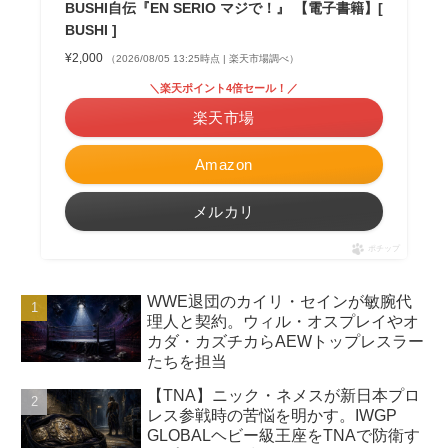
BUSHI自伝『EN SERIO マジで！』 【電子書籍】[
BUSHI ]
¥2,000
（2026/08/05 13:25時点 | 楽天市場調べ）
＼楽天ポイント4倍セール！／
楽天市場
Amazon
メルカリ
ポチップ
WWE退団のカイリ・セインが敏腕代
理人と契約。ウィル・オスプレイやオ
カダ・カズチカらAEWトップレスラー
たちを担当
【TNA】ニック・ネメスが新日本プロ
レス参戦時の苦悩を明かす。IWGP
GLOBALヘビー級王座をTNAで防衛す