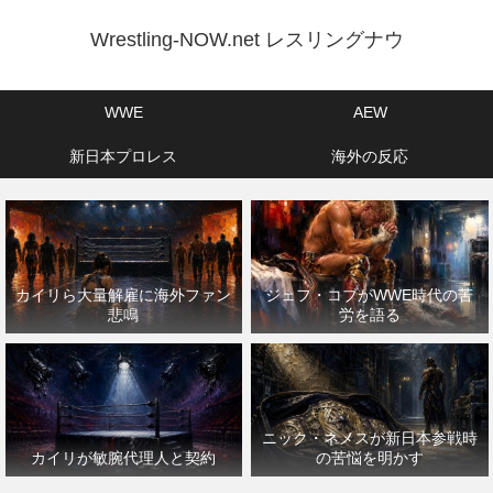
Wrestling-NOW.net レスリングナウ
WWE
AEW
新日本プロレス
海外の反応
カイリら大量解雇に海外ファン
ジェフ・コブがWWE時代の苦
悲鳴
労を語る
ニック・ネメスが新日本参戦時
カイリが敏腕代理人と契約
の苦悩を明かす