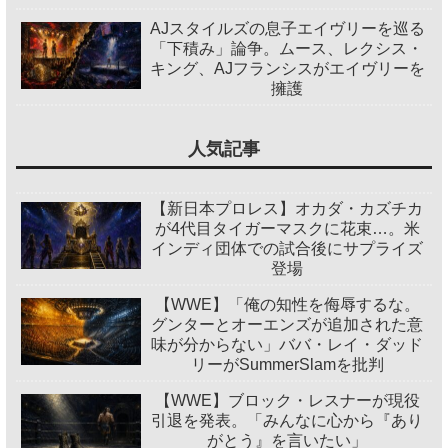
AJスタイルズの息子エイヴリーを巡る
「下積み」論争。ムース、レクシス・
キング、AJフランシスがエイヴリーを
擁護
人気記事
【新日本プロレス】オカダ・カズチカ
が4代目タイガーマスクに花束…。米
インディ団体での試合後にサプライズ
登場
【WWE】「俺の知性を侮辱するな。
グンターとオーエンズが追加された意
味が分からない」ババ・レイ・ダッド
リーがSummerSlamを批判
【WWE】ブロック・レスナーが現役
引退を発表。「みんなに心から『あり
がとう』を言いたい」