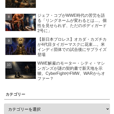
ジェフ・コブがWWE時代の苦労を語
る「リングネームが変わるとは…。個
性を見せられず、ただのボディガード
2号に」
【新日本プロレス】オカダ・カズチカ
が4代目タイガーマスクに花束…。米
インディ団体での試合後にサプライズ
登場
WWE解雇のモーター・シティ・マシ
ンガンズが謎の契約書で新天地を示
唆。CyberFightやFMW、WARからオ
ファー？
カテゴリー