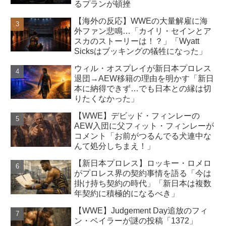
るプランが頓挫
【海外の反応】WWEの大量解雇に海
外ファン悲鳴…「カイリ・セインとア
スカのストーリーは！？」「Wyatt
Sicksはブッキングの犠牲になった」
ウィル・オスプレイが新日本プロレス
退団→AEW移籍の理由を明かす「新日
本に納得できず…でも日本との縁は切
りたくなかった」
【WWE】デビッド・フィンレーの
AEW入団に父フィット・フィンレーが
コメント「お前がつるんでる犬連中な
んて処分しちまえ！」
【新日本プロレス】ロッキー・ロメロ
がプロレス界の契約事情を語る「今は
掛け持ち契約の時代」「新日本は複数
年契約に積極的になるべき」
【WWE】Judgement Day追放のフィ
ン・ベイラーが謎の投稿「1372」