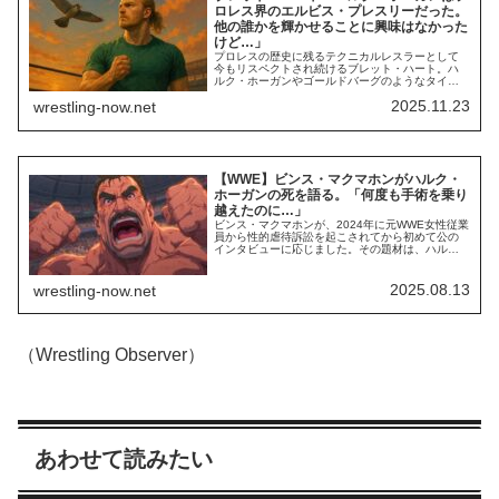
ロレス界のエルビス・プレスリーだった。
他の誰かを輝かせることに興味はなかった
けど…」
プロレスの歴史に残るテクニカルレスラーとして
今もリスペクトされ続けるブレット・ハート。ハ
ルク・ホーガンやゴールドバーグのようなタイプ
のレスラーには言いたいことが山のようにありま
2025.11.23
wrestling-now.net
す。最新のインタビューで1980年代のプロレス界
を語った彼は、WWFのビッグスターとして黄金時
代を牽引したホーガンの人気ぶりや文化的影響力
を肯定する一方、「彼は他のレスラーたちのチャ
ン...
【WWE】ビンス・マクマホンがハルク・
ホーガンの死を語る。「何度も手術を乗り
越えたのに…」
ビンス・マクマホンが、2024年に元WWE女性従業
員から性的虐待訴訟を起こされてから初めて公の
インタビューに応じました。その題材は、ハル
ク・ホーガンの死です。プロモーターとしてのビ
ンスは、ホーガンをWWFの中心に据えて世界戦略
を展開。その結果、ホーガンはプロレス界屈指の
2025.08.13
wrestling-now.net
ビッグスターとなり、映画界にも進出するなどポ
ップアイコンとなりました。自分だけでなく、団
体...
（Wrestling Observer）
あわせて読みたい