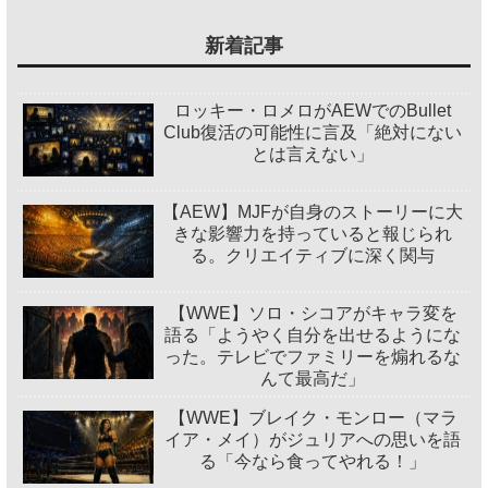
新着記事
ロッキー・ロメロがAEWでのBullet
Club復活の可能性に言及「絶対にない
とは言えない」
【AEW】MJFが自身のストーリーに大
きな影響力を持っていると報じられ
る。クリエイティブに深く関与
【WWE】ソロ・シコアがキャラ変を
語る「ようやく自分を出せるようにな
った。テレビでファミリーを煽れるな
んて最高だ」
【WWE】ブレイク・モンロー（マラ
イア・メイ）がジュリアへの思いを語
る「今なら食ってやれる！」