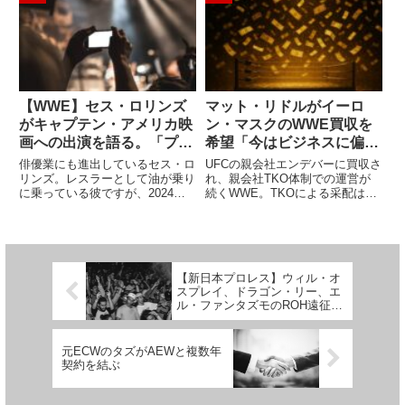
マッチにおいて、彼はコール側の
そうです。キックボクシングや
陣営として参加します。58歳。
MMAはもちろん、ムエタイなど
健康面も...
の経験も持つ彼なら、プロレス...
【WWE】セス・ロリンズ
マット・リドルがイーロ
がキャプテン・アメリカ映
ン・マスクのWWE買収を
画への出演を語る。「プロ
希望「今はビジネスに偏り
レス以外の仕事は緊張する
すぎ。彼ならうまくやる」
俳優業にも進出しているセス・ロ
UFCの親会社エンデバーに買収さ
よ」
リンズ。レスラーとして油が乗り
れ、親会社TKO体制での運営が
に乗っている彼ですが、2024年7
続くWWE。TKOによる采配は
月に公開予定のマーベル映画
「利益率の最大化」を目指したも
「Captain America: Brave New
ので、チケットの価格高騰やレッ
World」に俳優として出演しま
スルマニアの2年連続ラスベガス
す。Comicbookによるイン...
開催などはその影響によるもので
す。ファンからは「ビジネス的...
【新日本プロレス】ウィル・オ
スプレイ、ドラゴン・リー、エ
ル・ファンタズモのROH遠征が
決定。オスプレイは約1年半ぶ
り、ファンタズモは初
元ECWのタズがAEWと複数年
契約を結ぶ