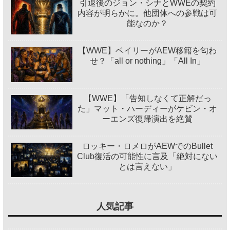
引退後のジョン・シナとWWEの契約
内容が明らかに。他団体への参戦は可
能なのか？
【WWE】ベイリーがAEW移籍を匂わ
せ？「all or nothing」「All In」
【WWE】「告知しなくて正解だっ
た」マット・ハーディーがケビン・オ
ーエンズ復帰演出を絶賛
ロッキー・ロメロがAEWでのBullet
Club復活の可能性に言及「絶対にない
とは言えない」
人気記事