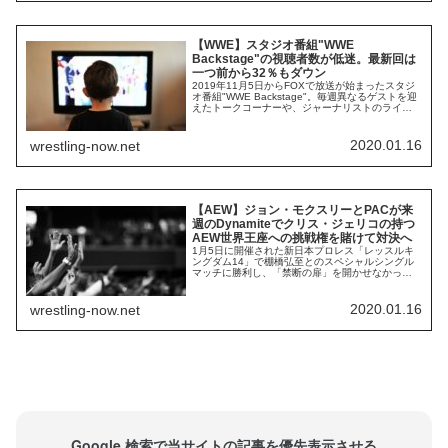
す。HHHもファンと気持ちは同じ。でも、それ以
上に大切なことがあると訴えています。エ...
【WWE】スタジオ番組"WWE
Backstage"の視聴者数が低迷。最新回は
一つ前から32％もダウン
2019年11月5日からFOXで放送が始まったスタジ
オ番組"WWE Backstage"。毎週異なるゲストを迎
えたトークコーナーや、ジャーナリストのライア
ン・サテンによるニュースコーナーなど、豊富な
コンテンツが魅力の番組です。しかし、視聴者数
の確保には苦労しているようです。放送開始後、
2020.01.16
wrestling-now.net
最も多くの視聴者数を獲得したのは11月19日放送
回の18万人。しかし、12...
【AEW】ジョン・モクスリーとPACが来
週のDynamiteでクリス・ジェリコの持つ
AEW世界王座への挑戦権を賭けて対決へ
1月5日に開催された新日本プロレス「レッスルキ
ングダム14」で棚橋弘至とのスペシャルシングル
マッチに勝利し、「禁断の扉」を開かせなかった
クリス・ジェリコ。次なるタイトルマッチの相手
は2人に絞られたようです。現地時間1月15日放送
のDynamiteでシングルマッチが2試合組まれまし
2020.01.16
wrestling-now.net
た。ジョン・モクスリー VS サミー・ゲバラ、
PAC VS ダービー・アリンです...
Google 検索で当サイトの記事を優先表示させる