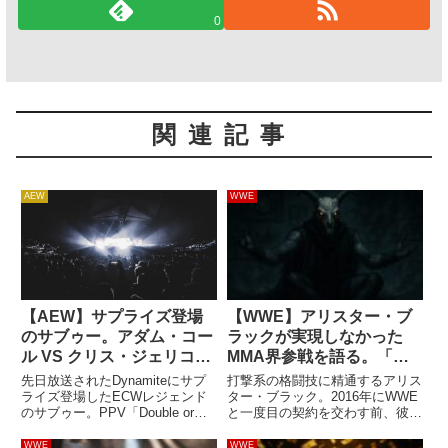
0
関連記事
AEW
WWE
【AEW】サプライズ登場
【WWE】アリスター・ブ
のサブゥー。アダム・コー
ラックが実現しなかった
ル VS クリス・ジェリコ戦
MMA界参戦を語る。「そ
への参加を前に「俺はまだ
のスポーツに失礼だと思っ
先日放送されたDynamiteにサプ
打撃系の格闘技に精通するアリス
引退してないぞ」
た。俺のせいで、誰かのチ
ライズ登場したECWレジェンド
ター・ブラック。2016年にWWE
のサブゥー。PPV「Double or
と一度目の契約を交わす前、彼は
ャンスが奪われる」
Nothing」で行われるアダム・コ
キックボクシングやMMA界への
ールとクリス・ジェリコの非公式
進出も選択肢の一つに入っていた
WWE
WWE