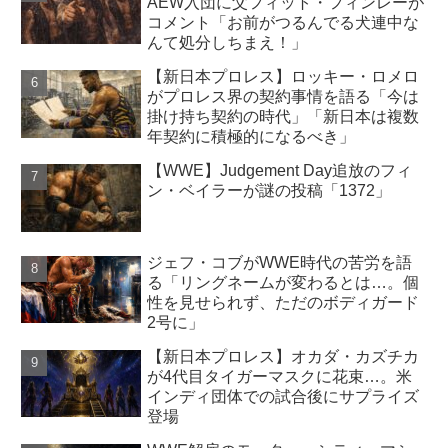
AEW入団に父フィット・フィンレーが
コメント「お前がつるんでる犬連中な
んて処分しちまえ！」
【新日本プロレス】ロッキー・ロメロ
がプロレス界の契約事情を語る「今は
掛け持ち契約の時代」「新日本は複数
年契約に積極的になるべき」
【WWE】Judgement Day追放のフィ
ン・ベイラーが謎の投稿「1372」
ジェフ・コブがWWE時代の苦労を語
る「リングネームが変わるとは…。個
性を見せられず、ただのボディガード
2号に」
【新日本プロレス】オカダ・カズチカ
が4代目タイガーマスクに花束…。米
インディ団体での試合後にサプライズ
登場