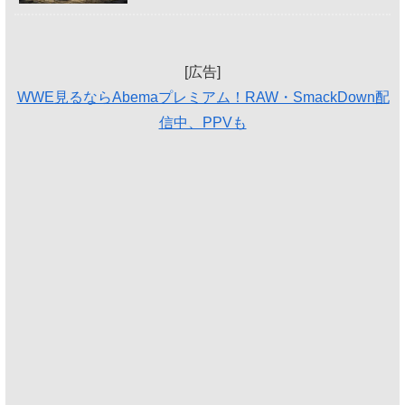
[広告]
WWE見るならAbemaプレミアム！RAW・SmackDown配
信中、PPVも