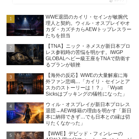
ポチップ
WWE退団のカイリ・セインが敏腕代
理人と契約。ウィル・オスプレイやオ
カダ・カズチカらAEWトップレスラー
たちを担当
【TNA】ニック・ネメスが新日本プロ
レス参戦時の苦悩を明かす。IWGP
GLOBALヘビー級王座をTNAで防衛す
るプランが頓挫
【海外の反応】WWEの大量解雇に海
外ファン悲鳴…「カイリ・セインとア
スカのストーリーは！？」「Wyatt
Sicksはブッキングの犠牲になった」
ウィル・オスプレイが新日本プロレス
退団→AEW移籍の理由を明かす「新日
本に納得できず…でも日本との縁は切
りたくなかった」
【WWE】デビッド・フィンレーの