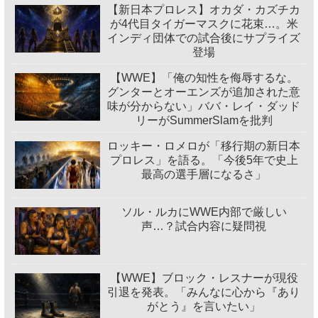
【新日本プロレス】オカダ・カズチカ
が4代目タイガーマスクに花束…。米
インディ団体での試合後にサプライズ
登場
【WWE】「俺の知性を侮辱するな。
グンターとオーエンズが追加された意
味が分からない」ババ・レイ・ダッド
リーがSummerSlamを批判
ロッキー・ロメロが「移行期の新日本
プロレス」を語る。「今後5年で史上
最高の選手層になるさ」
ソル・ルカにWWE内部で厳しい
声…？試合内容に疑問視
【WWE】ブロック・レスナーが現役
引退を発表。「みんなに心から『あり
がとう』を言いたい」