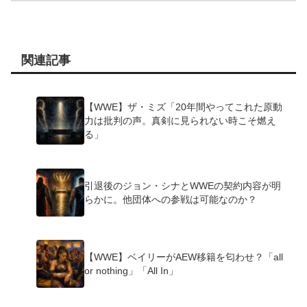
関連記事
【WWE】ザ・ミズ「20年間やってこれた原動
力は批判の声。真剣に見られない時こそ燃え
る」
引退後のジョン・シナとWWEの契約内容が明
らかに。他団体への参戦は可能なのか？
【WWE】ベイリーがAEW移籍を匂わせ？「all
or nothing」「All In」