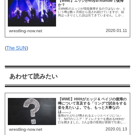
【WWE】エッジがRoyal Rumbleで復帰
か？
元WWEのエッジが現役復帰するのではないか、と
いう噂は数ヶ月前から流され続けていますが、結
局はっきりとした話は出てきていません。しか
し、WrestleZoneに情報提供したソース元によれ
ば、彼は近々復帰することが予定されているよう
です。復帰の舞台として用意されているのは今月
末のPPV"Royal Rumble"とのこと。単独で試合に
2020.01.11
wrestling-now.net
出場するのではなく、男子ロ...
(
The SUN
)
あわせて読みたい
【WWE】HHHがエッジ & ペイジの復帰の
噂について言及する「リングで試合をする
姿を見たいよ。でも、もっと大事なの
は……」
復帰がたびたび噂されるエッジとペイジについ
て、NXTのシニア・ディレクターを務めるHHHが
口を開きました。2人は首の怪我が原因で引退して
おり、ペイジは復帰の噂が出る度にTwitterで否定し
2020.01.13
wrestling-now.net
ています。しかし、プロレス界は否定しても否定
しても噂がどこからか湧いてくる特殊な世界で