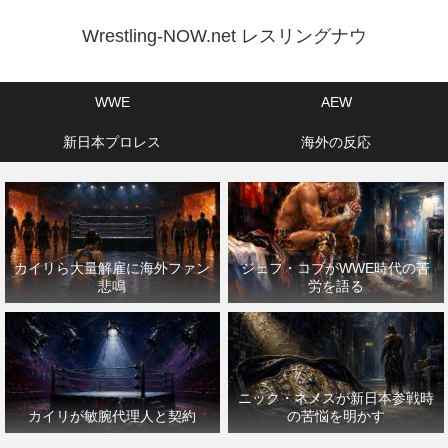
Wrestling-NOW.net レスリングナウ
WWE
AEW
新日本プロレス
海外の反応
カイリら大量解雇に海外ファン
ジェフ・コブがWWE時代の苦
悲鳴
労を語る
ニック・ネメスが新日本参戦時
カイリが敏腕代理人と契約
の苦悩を明かす