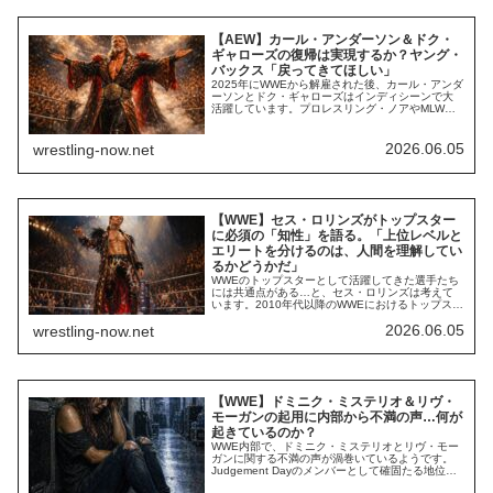
【AEW】カール・アンダーソン＆ドク・
ギャローズの復帰は実現するか？ヤング・
バックス「戻ってきてほしい」
2025年にWWEから解雇された後、カール・アンダ
ーソンとドク・ギャローズはインディシーンで大
活躍しています。プロレスリング・ノアやMLW、
RevProなど世界中の団体に参戦し、2025年には新
日本プロレスのアメリカ大会にも登場。彼らの勢
いは留まるところを知りません。そんな彼らの活
2026.06.05
wrestling-now.net
躍に、AEW内部からも熱視線が注がれています。
副社長のヤング・バックスは、Yo...
【WWE】セス・ロリンズがトップスター
に必須の「知性」を語る。「上位レベルと
エリートを分けるのは、人間を理解してい
るかどうかだ」
WWEのトップスターとして活躍してきた選手たち
には共通点がある…と、セス・ロリンズは考えて
います。2010年代以降のWWEにおけるトップスタ
ーの1人である彼は、自らがスターであることへの
2026.06.05
wrestling-now.net
誇り、他のスターたちへのリスペクトを公言して
きました。彼は、「スターには『知性』という共
通点がある」と考えているようです。最新のイン
タビューで、彼はブルーノ・サンマルチノやダ...
【WWE】ドミニク・ミステリオ＆リヴ・
モーガンの起用に内部から不満の声…何が
起きているのか？
WWE内部で、ドミニク・ミステリオとリヴ・モー
ガンに関する不満の声が渦巻いているようです。
Judgement Dayのメンバーとして確固たる地位を
確立している2人。WrestleVotesによれば、内部で