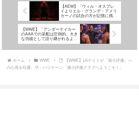
東京ドーム20...
う。こうした考えをもとに、現
【AEW】「ウィル・オスプレ
在...
イよりエル・グランデ・アメリ
カーノの試合の方が記憶に残
る」？オスプレイが反論「俺の
試合を思い出せないなら、記憶
【WWE】「アンダーテイカー
力がないだけ」
のAAAでの采配は圧倒的。大き
な功績として語り継がれるよ」
ナタリアが賞賛
ホーム
WWE
【WWE】LAナイトが「過小評価」へ
の心境を吐露。ザ・ハリケーン「過小評価クラブへようこそ！」