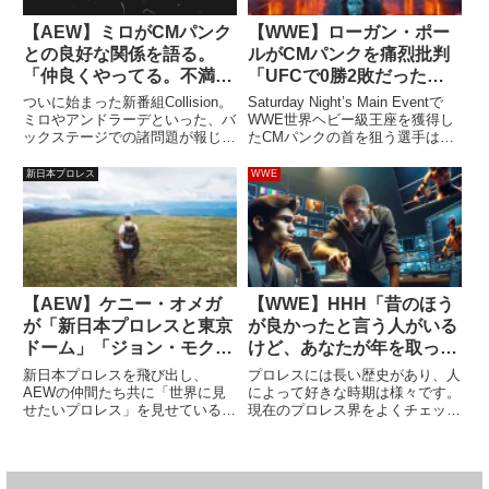
【AEW】ミロがCMパンク
【WWE】ローガン・ポー
との良好な関係を語る。
ルがCMパンクを痛烈批判
「仲良くやってる。不満が
「UFCで0勝2敗だった奴
あるヤツは自分の家で泣い
が世界ヘビー級王者なら、
ついに始まった新番組Collision。
Saturday Night’s Main Eventで
てろ」
俺だってチャンピオンにな
ミロやアンドラーデといった、バ
WWE世界ヘビー級王座を獲得し
ックステージでの諸問題が報じら
たCMパンクの首を狙う選手は多
れるだろ」
れたり、ブッキングに不満を持っ
く、その中にローガン・ポールも
ているとされていたレスラーたち
います。先日のRAWでは、ポー
新日本プロレス
WWE
も初回放送に出場し、健在ぶりを
ルがパンクのサポートをしたかと
アピールしました。アンドラーデ
思いきや最終的には裏切り、メリ
とバディ・マシューズ...
ケン...
【AEW】ケニー・オメガ
【WWE】HHH「昔のほう
が「新日本プロレスと東京
が良かったと言う人がいる
ドーム」「ジョン・モクス
けど、あなたが年を取った
リーとのデスマッチ」につ
だけ。今のカッコよさをコ
新日本プロレスを飛び出し、
プロレスには長い歴史があり、人
いて語る
ントロールすることはでき
AEWの仲間たち共に「世界に見
によって好きな時期は様々です。
せたいプロレス」を見せているケ
現在のプロレス界をよくチェック
ない」
ニー・オメガ。Sports Illustrated
している人でも、「一番好きなの
のインタビューの中で様々な話題
はあの時代のプロレスだ」「あの
について語っています。一部を紹
レスラーのあの時期が大好きだっ
介しましょう。新日本プロレスと
た」という人は少なくないでしょ