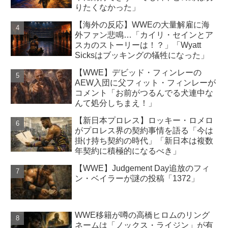
りたくなかった」
【海外の反応】WWEの大量解雇に海
外ファン悲鳴…「カイリ・セインとア
スカのストーリーは！？」「Wyatt
Sicksはブッキングの犠牲になった」
【WWE】デビッド・フィンレーの
AEW入団に父フィット・フィンレーが
コメント「お前がつるんでる犬連中な
んて処分しちまえ！」
【新日本プロレス】ロッキー・ロメロ
がプロレス界の契約事情を語る「今は
掛け持ち契約の時代」「新日本は複数
年契約に積極的になるべき」
【WWE】Judgement Day追放のフィ
ン・ベイラーが謎の投稿「1372」
WWE移籍が噂の高橋ヒロムのリング
ネームは「ノックス・ライジン」が有