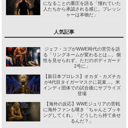
になることの重圧を語る「憧れていた
人たちから承認される感じ。プレッシ
ャーは本物だ」
人気記事
ジェフ・コブがWWE時代の苦労を語
る「リングネームが変わるとは…。個
性を見せられず、ただのボディガード
2号に」
【新日本プロレス】オカダ・カズチカ
が4代目タイガーマスクに花束…。米
インディ団体での試合後にサプライズ
登場
【海外の反応】WWEジュリアの苦戦
に海外ファンも嘆き「ちゃんとブッキ
ングしてくれ」「どうしたら持て余せ
るんだ？」