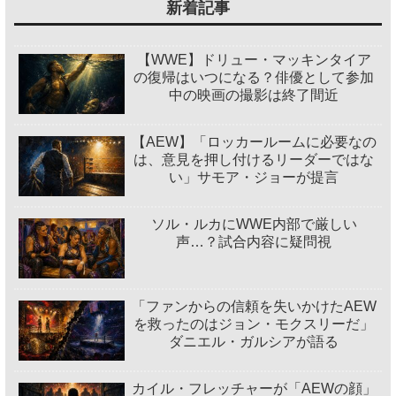
新着記事
【WWE】ドリュー・マッキンタイア
の復帰はいつになる？俳優として参加
中の映画の撮影は終了間近
【AEW】「ロッカールームに必要なの
は、意見を押し付けるリーダーではな
い」サモア・ジョーが提言
ソル・ルカにWWE内部で厳しい
声…？試合内容に疑問視
「ファンからの信頼を失いかけたAEW
を救ったのはジョン・モクスリーだ」
ダニエル・ガルシアが語る
カイル・フレッチャーが「AEWの顔」