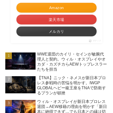
Amazon
楽天市場
メルカリ
ポチップ
WWE退団のカイリ・セインが敏腕代
理人と契約。ウィル・オスプレイやオ
カダ・カズチカらAEWトップレスラー
たちを担当
【TNA】ニック・ネメスが新日本プロ
レス参戦時の苦悩を明かす。IWGP
GLOBALヘビー級王座をTNAで防衛す
るプランが頓挫
ウィル・オスプレイが新日本プロレス
退団→AEW移籍の理由を明かす「新日
本に納得できず…でも日本との縁は切