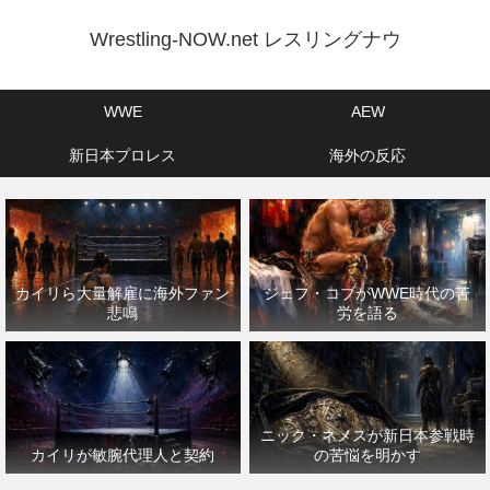
Wrestling-NOW.net レスリングナウ
WWE
AEW
新日本プロレス
海外の反応
カイリら大量解雇に海外ファン
ジェフ・コブがWWE時代の苦
悲鳴
労を語る
ニック・ネメスが新日本参戦時
カイリが敏腕代理人と契約
の苦悩を明かす