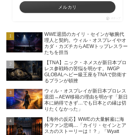
メルカリ
ポチップ
WWE退団のカイリ・セインが敏腕代
理人と契約。ウィル・オスプレイやオ
カダ・カズチカらAEWトップレスラー
たちを担当
【TNA】ニック・ネメスが新日本プロ
レス参戦時の苦悩を明かす。IWGP
GLOBALヘビー級王座をTNAで防衛す
るプランが頓挫
ウィル・オスプレイが新日本プロレス
退団→AEW移籍の理由を明かす「新日
本に納得できず…でも日本との縁は切
りたくなかった」
【海外の反応】WWEの大量解雇に海
外ファン悲鳴…「カイリ・セインとア
スカのストーリーは！？」「Wyatt