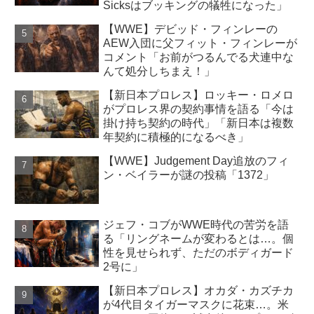
Sicksはブッキングの犠牲になった」
【WWE】デビッド・フィンレーの
AEW入団に父フィット・フィンレーが
コメント「お前がつるんでる犬連中な
んて処分しちまえ！」
【新日本プロレス】ロッキー・ロメロ
がプロレス界の契約事情を語る「今は
掛け持ち契約の時代」「新日本は複数
年契約に積極的になるべき」
【WWE】Judgement Day追放のフィ
ン・ベイラーが謎の投稿「1372」
ジェフ・コブがWWE時代の苦労を語
る「リングネームが変わるとは…。個
性を見せられず、ただのボディガード
2号に」
【新日本プロレス】オカダ・カズチカ
が4代目タイガーマスクに花束…。米