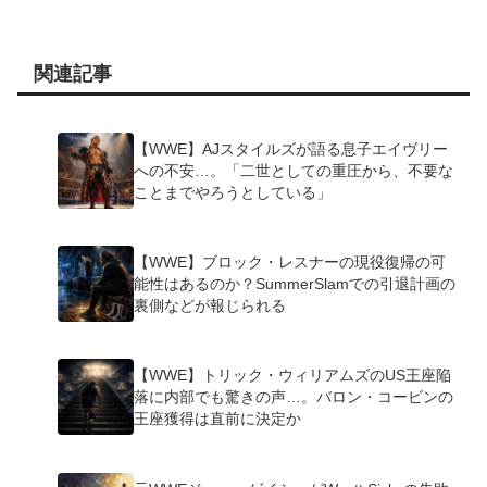
関連記事
【WWE】AJスタイルズが語る息子エイヴリー
への不安…。「二世としての重圧から、不要な
ことまでやろうとしている」
【WWE】ブロック・レスナーの現役復帰の可
能性はあるのか？SummerSlamでの引退計画の
裏側などが報じられる
【WWE】トリック・ウィリアムズのUS王座陥
落に内部でも驚きの声…。バロン・コービンの
王座獲得は直前に決定か