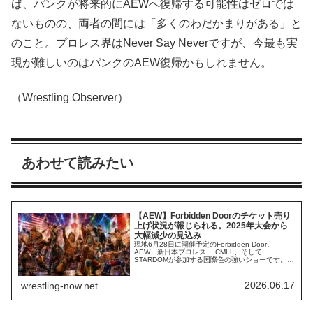
ば、パンクが将来的にAEWへ復帰する可能性はゼロでは
ないものの、両者の間には「多くのわだかまりがある」と
のこと。プロレス界はNever Say Neverですが、今最も実
現が難しいのはパンクのAEW復帰かもしれません。
（Wrestling Observer）
あわせて読みたい
【AEW】Forbidden Doorのチケット売り
上げ状況が報じられる。2025年大会から
大幅減少の見込み
現地6月28日に開催予定のForbidden Door。
AEW、新日本プロレス、 CMLL、そして
STARDOMが参加する国際色の強いショーです。
2025年大会はイギリス・ロンドンで開催され、
17,709枚のチケットが売れました。同年は、ロン
ドン開催が恒例となっていたAll In』がアメリカ開
2026.06.17
wrestling-now.net
催となった代わりにロンドンでForbidden Doorが
開催され...