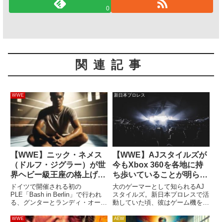
0
関連記事
WWE
新日本プロレス
【WWE】ニック・ネメス
【WWE】AJスタイルズが
（ドルフ・ジグラー）が世
今もXbox 360を各地に持
界ヘビー級王座の格上げプ
ち歩いていることが明らか
ランを提案。「ランディ・
に。彼が今プレイしている
ドイツで開催される初の
大のゲーマーとして知られるAJ
オートンが新チャンピオン
ゲームは何？
PLE「Bash in Berlin」で行われ
スタイルズ。新日本プロレスで活
る、グンターとランディ・オート
動していた頃、彼はゲーム機をツ
になるのはどうかな」
ンによる世界ヘビー級王座戦。イ
アー先まで持ち込み、どんな時で
ンターコンチネンタル王座の絶対
もゲームができるようにしていま
WWE
AEW