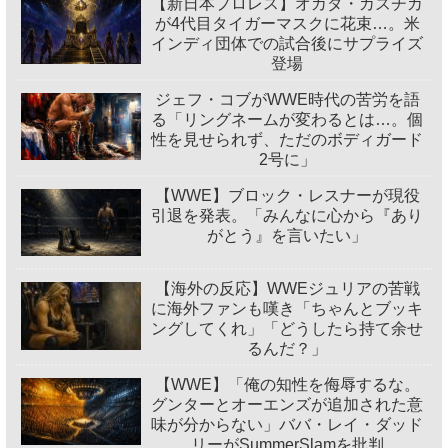
【新日本プロレス】オカダ・カズチカ
が4代目タイガーマスクに花束…。米
インディ団体での試合後にサプライズ
登場
ジェフ・コブがWWE時代の苦労を語
る「リングネームが変わるとは…。個
性を見せられず、ただのボディガード
2号に」
【WWE】ブロック・レスナーが現役
引退を発表。「みんなに心から『あり
がとう』を言いたい」
【海外の反応】WWEジュリアの苦戦
に海外ファンも嘆き「ちゃんとブッキ
ングしてくれ」「どうしたら持て余せ
るんだ？」
【WWE】「俺の知性を侮辱するな。
グンターとオーエンズが追加された意
味が分からない」ババ・レイ・ダッド
リーがSummerSlamを批判