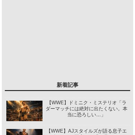
新着記事
【WWE】ドミニク・ミステリオ「ラ
ダーマッチには絶対に出たくない。本
当に恐ろしい…」
【WWE】AJスタイルズが語る息子エ