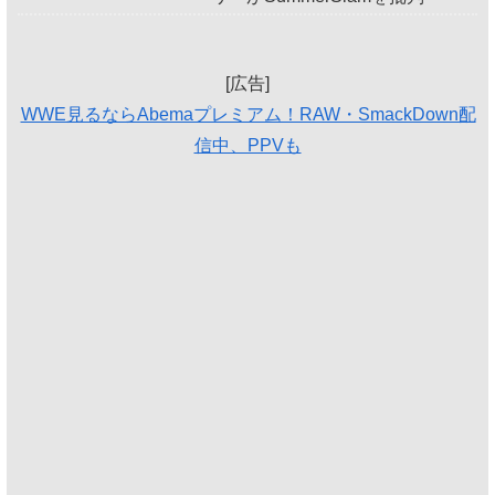
[広告]
WWE見るならAbemaプレミアム！RAW・SmackDown配
信中、PPVも