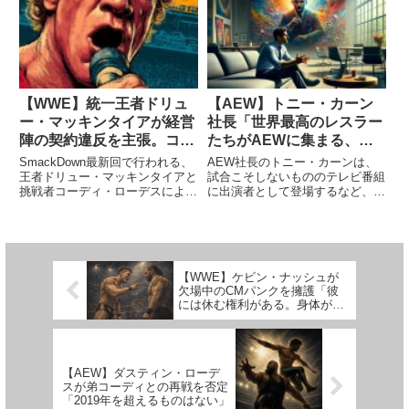
的王者としてタイトル保持期間の
した。WWEのトップスターとし
新記録を打ち立てたグンダーは、
て活躍している46歳の彼は、今
世界ヘビー級王座も自分...
もゲームへの意欲を忘れていま
せ...
【WWE】統一王者ドリュ
【AEW】トニー・カーン
ー・マッキンタイアが経営
社長「世界最高のレスラー
陣の契約違反を主張。コー
たちがAEWに集まる、と
ディ・ローデスとの王座戦
いう評判を守りたい。だか
SmackDown最新回で行われる、
AEW社長のトニー・カーンは、
決定を受け「俺が書いた一
ら俺はリングに上がらな
王者ドリュー・マッキンタイアと
試合こそしないもののテレビ番組
挑戦者コーディ・ローデスによる
に出演者として登場するなど、さ
文を無視してる！」
い」
統一WWE王座戦。王者は怒って
まざまな役割でコンテンツと関わ
います。出演したPodcast番組
ってきました。コーディ・ローデ
で、マッキンタイアは「現在の契
ス、ヤング・バックス、そしてケ
約条項では、今の状況下でローデ
ニー・オメガを中心に旗揚げし、
スとの再戦を行うこと...
ジョン・モクスリーやクリス・
【WWE】ケビン・ナッシュが
ジ...
欠場中のCMパンクを擁護「彼
には休む権利がある。身体が変
わったように見えるのは飯を食
ってるからだろ」
【AEW】ダスティン・ローデ
スが弟コーディとの再戦を否定
「2019年を超えるものはない」