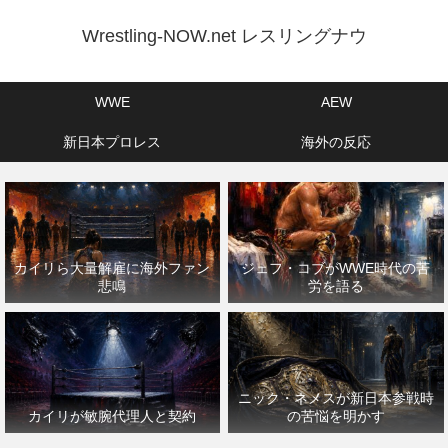
Wrestling-NOW.net レスリングナウ
WWE
AEW
新日本プロレス
海外の反応
カイリら大量解雇に海外ファン
ジェフ・コブがWWE時代の苦
悲鳴
労を語る
ニック・ネメスが新日本参戦時
カイリが敏腕代理人と契約
の苦悩を明かす