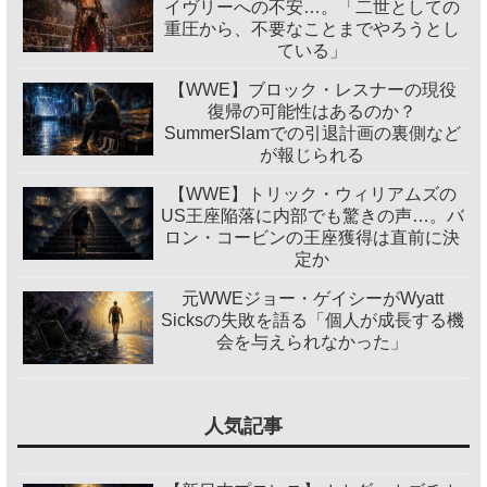
イヴリーへの不安…。「二世としての
重圧から、不要なことまでやろうとし
ている」
【WWE】ブロック・レスナーの現役
復帰の可能性はあるのか？
SummerSlamでの引退計画の裏側など
が報じられる
【WWE】トリック・ウィリアムズの
US王座陥落に内部でも驚きの声…。バ
ロン・コービンの王座獲得は直前に決
定か
元WWEジョー・ゲイシーがWyatt
Sicksの失敗を語る「個人が成長する機
会を与えられなかった」
人気記事