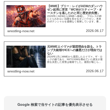
【WWE】ブリー・レイがAEWのダンハウ
ゼン起用に苦言「WCWがスティーブ・オ
ースチンを逃したのと同じ歴史的失態」
2026年にAEWからWWEへ移籍し、プロレスの枠
にとらわれない活躍を見せるダンハウゼン。本来
のポテンシャルを遺憾なく発揮しています。番組
での活躍ぶりはもちろん、最近はNBAニューヨー
ク・ニックスに呪いをかけて解いたあと、ニック
スが歴史的快進撃を続けたことで知名度が飛躍的
2026.06.17
wrestling-now.net
に上昇。ポップカルチャーにおける存在感は無視
できません。そんな彼は、AEWでポテンシャル...
元WWEエイヴァが退団理由を語る。トラ
ンプ大統領やICEへの嫌悪だけが理由では
ない
2026年1月にWWEから退団したエイヴァ。ザ・ロ
ックの娘であり、NXTのGMを務めていた彼女が退
団を決意した背景は複雑でした。退団が報じられ
た後、彼女はSNSで退団について語る中で「これ
で声を大にして言えるけど、ICE（移民・関税執行
局）とあの政権全体のことだよ」と投稿。WWEと
2026.06.17
wrestling-now.net
トランプ政権の親密さ、トランプとICEの反移民政
策への反発があったことを示唆し...
Google 検索で当サイトの記事を優先表示させる