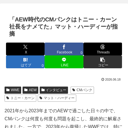
「AEW時代のCMパンクはトニー・カーン
社長をナメてた」マット・ハーディーが指
摘
X
Facebook
Threads
0
はてブ
LINE
コピー
0
2026.06.18
WWE
AEW
インタビュー
CMパンク
トニー・カーン
マット・ハーディー
2021年から2023年までのAEWで過ごした日々の中で、
CMパンクは何度も何度も問題を起こし、最終的に解雇さ
れました。一方で、2023年から復帰したWWEでは、特に