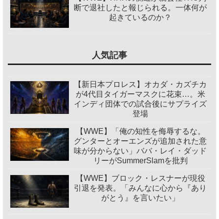
断で退社したと報じられる。一体何が
起きているのか？
人気記事
【新日本プロレス】オカダ・カズチカ
が4代目タイガーマスクに花束…。米
インディ団体での試合後にサプライズ
登場
【WWE】「俺の知性を侮辱するな。
グンターとオーエンズが追加された意
味が分からない」ババ・レイ・ダッド
リーがSummerSlamを批判
【WWE】ブロック・レスナーが現役
引退を発表。「みんなに心から『あり
がとう』を言いたい」