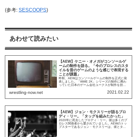
(参考:
SESCOOPS
)
あわせて読みたい
【AEW】ケニー・オメガがコンソールゲ
ームの制作を語る。「今のプロレスのスタ
イルを昔のゲームのような感じで表現する
ことが課題」
昨秋、AEWはコンソールゲームの制作を正式に発
表しました。「WWE 2K」シリーズの制作に携わ
っていた日本のゲーム会社ユークスが制作を担当
しています。AEW副社長で現AEW世界王座チャン
2021.02.22
wrestling-now.net
ピオンのケニー・オメガは、talkSPORTのインタ
ビューに対し、ゲーム制作について次のように語
っています。本当に興奮しているよ。ユークスの
制作チームやゲタさん(アドバイザー...
【AEW】ジョン・モクスリーが語るブロ
ディ・リー。「タッグを組みたかった」
2020年に死去したブロディ・リー。彼は多くのプ
ロレス関係者から愛されていました。AEWのトッ
プスターであるジョン・モクスリーは、彼とタッ
グチームを結成し、層の厚いAEWタッグ戦線に参
戦したかったと語っています。いつかはタッグ戦
線に加わりたいと思ってたんだよね。タッグプロ