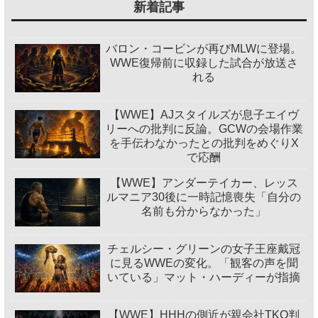
新着記事
バロン・コービンが再びMLWに登場。
WWE復帰前に収録した試合が放送さ
れる
【WWE】AJスタイルズが息子エイヴ
リーへの批判に反論。GCWの会場作業
を手伝わなかったとの批判をめぐりX
で応酬
【WWE】アンダーテイカー、レッス
ルマニア30後に一時記憶喪失「自分の
名前も分からなかった」
チェルシー・グリーンの女子王座戴冠
に見るWWEの変化。「観客の声を聞
いている」マット・ハーディーが指摘
【WWE】HHHの側近が親会社TKO判