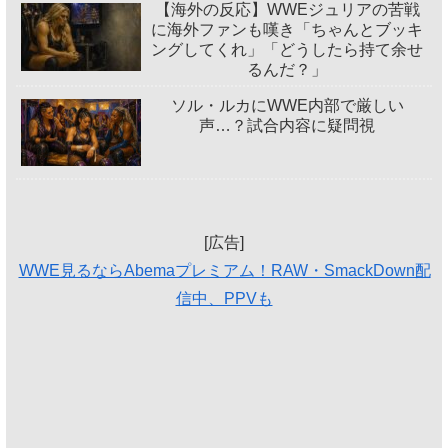
【海外の反応】WWEジュリアの苦戦
に海外ファンも嘆き「ちゃんとブッキ
ングしてくれ」「どうしたら持て余せ
るんだ？」
ソル・ルカにWWE内部で厳しい
声…？試合内容に疑問視
[広告]
WWE見るならAbemaプレミアム！RAW・SmackDown配
信中、PPVも