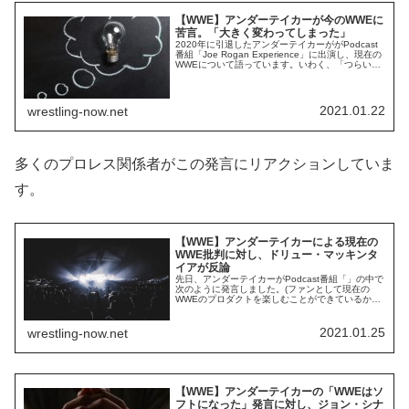
【WWE】アンダーテイカーが今のWWEに
苦言。「大きく変わってしまった」
2020年に引退したアンダーテイカーががPodcast
番組「Joe Rogan Experience」に出演し、現在の
WWEについて語っています。いわく、「つらい」
そうです。(ファンとして現在のWWEのプロダクト
を楽しむことができているか、という質問に対し)
努力はしているよ。でも、プロダクトは大きく変
わってしまったし、ちょっそソフトになったか
2021.01.22
wrestling-now.net
ら、今の俺にはつ...
多くのプロレス関係者がこの発言にリアクションしていま
す。
【WWE】アンダーテイカーによる現在の
WWE批判に対し、ドリュー・マッキンタ
イアが反論
先日、アンダーテイカーがPodcast番組「」の中で
次のように発言しました。(ファンとして現在の
WWEのプロダクトを楽しむことができているか、
という質問に対し)努力はしているよ。でも、プロ
ダクトは大きく変わってしまったし、ちょっそソ
フトになったから、今の俺にはつらいね。この発
2021.01.25
wrestling-now.net
言に対しては、プロレス関係者からも様々な意見
が出ています。WWE王座チャンピオンのド...
【WWE】アンダーテイカーの「WWEはソ
フトになった」発言に対し、ジョン・シナ