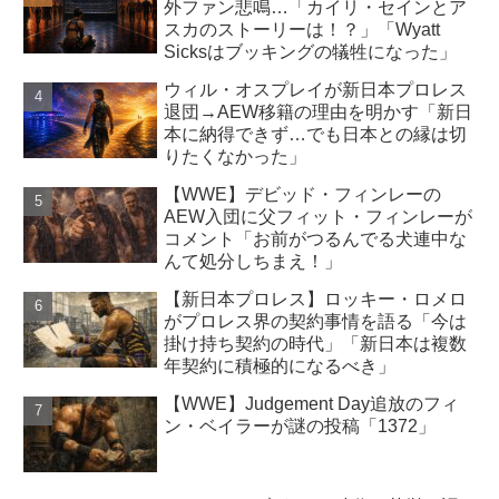
外ファン悲鳴…「カイリ・セインとア
スカのストーリーは！？」「Wyatt
Sicksはブッキングの犠牲になった」
ウィル・オスプレイが新日本プロレス
退団→AEW移籍の理由を明かす「新日
本に納得できず…でも日本との縁は切
りたくなかった」
【WWE】デビッド・フィンレーの
AEW入団に父フィット・フィンレーが
コメント「お前がつるんでる犬連中な
んて処分しちまえ！」
【新日本プロレス】ロッキー・ロメロ
がプロレス界の契約事情を語る「今は
掛け持ち契約の時代」「新日本は複数
年契約に積極的になるべき」
【WWE】Judgement Day追放のフィ
ン・ベイラーが謎の投稿「1372」