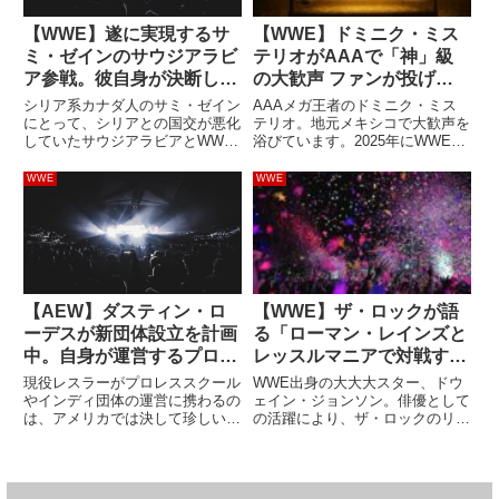
【WWE】遂に実現するサ
【WWE】ドミニク・ミス
ミ・ゼインのサウジアラビ
テリオがAAAで「神」級
ア参戦。彼自身が決断して
の大歓声 ファンが投げた
実現したと報じられる
コインで流血するも「俺は
シリア系カナダ人のサミ・ゼイン
AAAメガ王者のドミニク・ミス
レスラーの王」と豪語
にとって、シリアとの国交が悪化
テリオ。地元メキシコで大歓声を
していたサウジアラビアとWWE
浴びています。2025年にWWEが
のビジネスは難しいものでした。
メキシコの団体AAAを買収した
WWEとサウジアラビアのスポー
後、ドミニクは一貫してAAAで
WWE
WWE
ツ庁が2018年に10年契約を結ぶ
トップスター級の扱いを受けてい
前にサウジ大会へ参戦したことは
ます。現地ファンにとって、彼は
あったものの、契約締結後は...
チケットを買うための大きな...
【AEW】ダスティン・ロ
【WWE】ザ・ロックが語
ーデスが新団体設立を計画
る「ローマン・レインズと
中。自身が運営するプロレ
レッスルマニアで対戦する
ススクールの生徒たちに
可能性」。いつかあるか
現役レスラーがプロレススクール
WWE出身の大大大スター、ドウ
「輝く場を」
も？
やインディ団体の運営に携わるの
ェイン・ジョンソン。俳優として
は、アメリカでは決して珍しいこ
の活躍により、ザ・ロックのリン
とではありません。AEWのベテ
グネームでプロレスラーとして活
ランレスラー、ダスティン・ロー
躍していた時よりも名声を高めて
デスは、テキサス州オースチンで
います。彼といとこのローマン・
プロレススクール「Rhodes
レインズには「レッスルマニアで