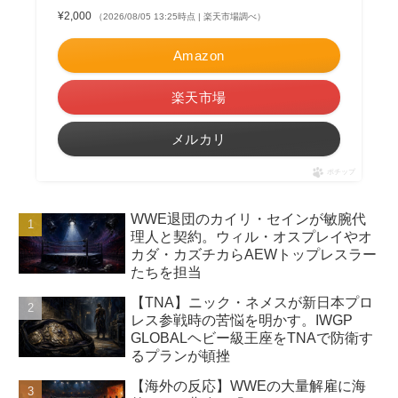
¥2,000
（2026/08/05 13:25時点 | 楽天市場調べ）
Amazon
楽天市場
メルカリ
ポチップ
WWE退団のカイリ・セインが敏腕代
理人と契約。ウィル・オスプレイやオ
カダ・カズチカらAEWトップレスラー
たちを担当
【TNA】ニック・ネメスが新日本プロ
レス参戦時の苦悩を明かす。IWGP
GLOBALヘビー級王座をTNAで防衛す
るプランが頓挫
【海外の反応】WWEの大量解雇に海