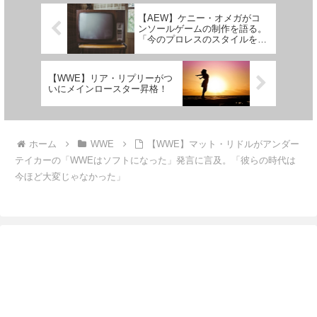
Wrestling Acad...
対戦する可能性がある」と報じ
ら...
【AEW】ケニー・オメガがコ
ンソールゲームの制作を語る。
「今のプロレスのスタイルを昔
のゲームのような感じで表現す
ることが課題」
【WWE】リア・リプリーがつ
いにメインロースター昇格！
ホーム
WWE
【WWE】マット・リドルがアンダー
テイカーの「WWEはソフトになった」発言に言及。「彼らの時代は
今ほど大変じゃなかった」