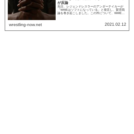
が反論
先日、レジェンドレスラーのアンダーテイカーが
「WWEはソフトになっている」と発言し、賛否両
論を巻き起こしました。この件について、WWEの
顔として長年活躍し続けているジョン・シナはど
う考えているのでしょうか。フォーブス誌のイン
タビューの中で、彼はこう語っています。アンダ
2021.02.12
wrestling-now.net
ーテイカーの言葉選びにはちょっと同意できない
かもしれない。ソフトになったわけじゃなくて、
それ...