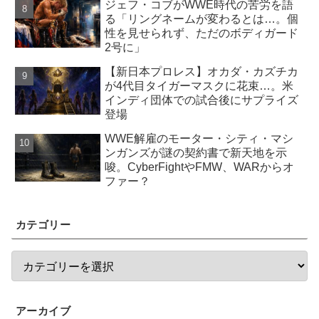
ジェフ・コブがWWE時代の苦労を語
る「リングネームが変わるとは…。個
性を見せられず、ただのボディガード
2号に」
【新日本プロレス】オカダ・カズチカ
が4代目タイガーマスクに花束…。米
インディ団体での試合後にサプライズ
登場
WWE解雇のモーター・シティ・マシ
ンガンズが謎の契約書で新天地を示
唆。CyberFightやFMW、WARからオ
ファー？
カテゴリー
アーカイブ