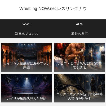
Wrestling-NOW.net レスリングナウ
WWE
AEW
新日本プロレス
海外の反応
カイリら大量解雇に海外ファン
ジェフ・コブがWWE時代の苦
悲鳴
労を語る
ニック・ネメスが新日本参戦時
カイリが敏腕代理人と契約
の苦悩を明かす