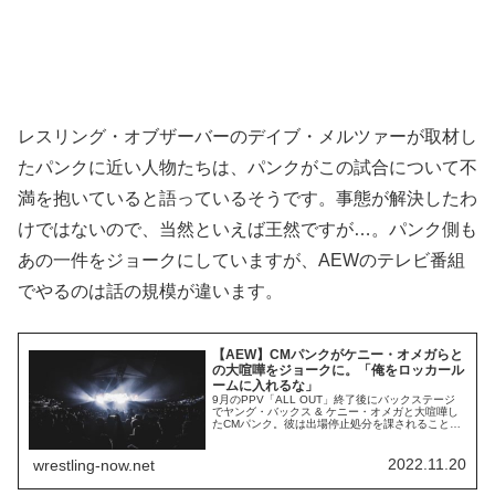
レスリング・オブザーバーのデイブ・メルツァーが取材し
たパンクに近い人物たちは、パンクがこの試合について不
満を抱いていると語っているそうです。事態が解決したわ
けではないので、当然といえば王然ですが…。パンク側も
あの一件をジョークにしていますが、AEWのテレビ番組
でやるのは話の規模が違います。
【AEW】CMパンクがケニー・オメガらと
の大喧嘩をジョークに。「俺をロッカール
ームに入れるな」
9月のPPV「ALL OUT」終了後にバックステージ
でヤング・バックス & ケニー・オメガと大喧嘩し
たCMパンク。彼は出場停止処分を課されることに
なり、ショーで獲得したばかりのAEW世界王座も
剥奪されました。その後の報道では、彼は自身の
契約を買い取って退団することが予想されていま
2022.11.20
wrestling-now.net
す。AEWでの活動は停止したままですが、団体の
外側での仕事ははじめています。以前...