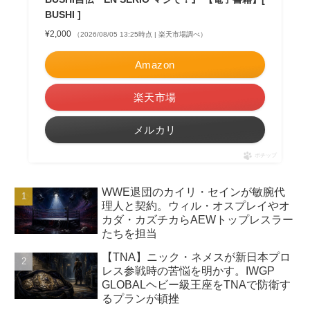
BUSHI ]
¥2,000
（2026/08/05 13:25時点 | 楽天市場調べ）
Amazon
楽天市場
メルカリ
ポチップ
WWE退団のカイリ・セインが敏腕代
理人と契約。ウィル・オスプレイやオ
カダ・カズチカらAEWトップレスラー
たちを担当
【TNA】ニック・ネメスが新日本プロ
レス参戦時の苦悩を明かす。IWGP
GLOBALヘビー級王座をTNAで防衛す
るプランが頓挫