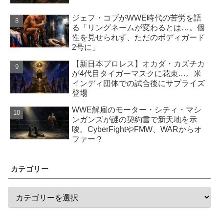
ジェフ・コブがWWE時代の苦労を語
る「リングネームが変わるとは…。個
性を見せられず、ただのボディガード
2号に」
【新日本プロレス】オカダ・カズチカ
が4代目タイガーマスクに花束…。米
インディ団体での試合後にサプライズ
登場
WWE解雇のモーター・シティ・マシ
ンガンズが謎の契約書で新天地を示
唆。CyberFightやFMW、WARからオ
ファー？
カテゴリー