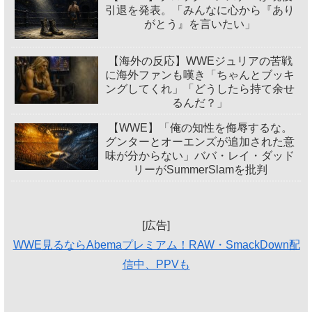
引退を発表。「みんなに心から『あり
がとう』を言いたい」
【海外の反応】WWEジュリアの苦戦
に海外ファンも嘆き「ちゃんとブッキ
ングしてくれ」「どうしたら持て余せ
るんだ？」
【WWE】「俺の知性を侮辱するな。
グンターとオーエンズが追加された意
味が分からない」ババ・レイ・ダッド
リーがSummerSlamを批判
[広告]
WWE見るならAbemaプレミアム！RAW・SmackDown配
信中、PPVも