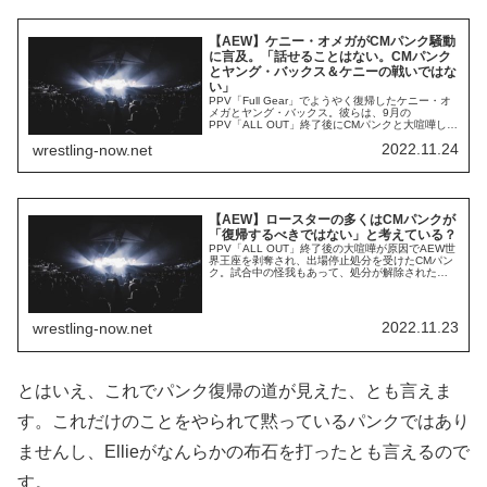
【AEW】ケニー・オメガがCMパンク騒動
に言及。「話せることはない。CMパンク
とヤング・バックス＆ケニーの戦いではな
い」
PPV「Full Gear」でようやく復帰したケニー・オ
メガとヤング・バックス。彼らは、9月の
PPV「ALL OUT」終了後にCMパンクと大喧嘩し、
出場停止処分を受けていました。３人は復帰した
2022.11.24
wrestling-now.net
ものの、パンクは退団が有力視されています。こ
の喧嘩についてはさまざまな噂が流れています
が、基本的にはパンク側に非があることを証明す
るものばかりです。ロッカールームでのパ...
【AEW】ロースターの多くはCMパンクが
「復帰するべきではない」と考えている？
PPV「ALL OUT」終了後の大喧嘩が原因でAEW世
界王座を剥奪され、出場停止処分を受けたCMパン
ク。試合中の怪我もあって、処分が解除されたと
してもすぐに復帰できる状況ではありませんが、
この喧嘩やコルト・カバナとの関係をめぐる諸問
題によって、彼はAEWへ復帰できず、自らの契約
を買い取って退団することが有力視されていま
2022.11.23
wrestling-now.net
す。2021年夏に入団した時はポジティブ...
とはいえ、これでパンク復帰の道が見えた、とも言えま
す。これだけのことをやられて黙っているパンクではあり
ませんし、Ellieがなんらかの布石を打ったとも言えるので
す。