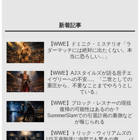
新着記事
【WWE】ドミニク・ミステリオ「ラ
ダーマッチには絶対に出たくない。本
当に恐ろしい…」
【WWE】AJスタイルズが語る息子エ
イヴリーへの不安…。「二世としての
重圧から、不要なことまでやろうとし
ている」
【WWE】ブロック・レスナーの現役
復帰の可能性はあるのか？
SummerSlamでの引退計画の裏側など
が報じられる
【WWE】トリック・ウィリアムズの
US王座陥落に内部でも驚きの声…。バ