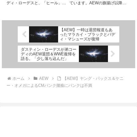
ディ・ローデスと、「ヒール」ジ
ています。AEWの旗揚げ以降、
ける
ョン・シナの頂上決戦です。
メイン番組として多くのストーリ
2025年に引退するシナにとっ
ーが展開されてきたDynamiteで
て、これが最後のレッスルマニア
すが、今後は新番組もDynamite
での試合。21世紀のWWE、そし
に匹敵するスターパワーを持つよ
てプロレス界を牽引してきたビッ
うになること...
【AEW】一時は退団報道もあ
グ...
ったマラカイ・ブラックとバデ
ィ・マシューズが復帰
ダスティン・ローデスが弟コー
ディのAEW退団＆WWE復帰を
語る。「少し落ち込んだ」
ホーム
AEW
【AEW】ヤング・バックス＆ケニ
ー・オメガによるCMパンク揶揄にパンクは不満