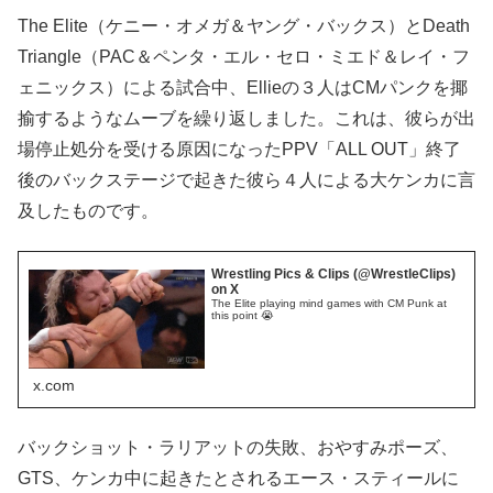
The Elite（ケニー・オメガ＆ヤング・バックス）とDeath
Triangle（PAC＆ペンタ・エル・セロ・ミエド＆レイ・フ
ェニックス）による試合中、Ellieの３人はCMパンクを揶
揄するようなムーブを繰り返しました。これは、彼らが出
場停止処分を受ける原因になったPPV「ALL OUT」終了
後のバックステージで起きた彼ら４人による大ケンカに言
及したものです。
Wrestling Pics & Clips (@WrestleClips)
on X
The Elite playing mind games with CM Punk at
this point 😭
x.com
バックショット・ラリアットの失敗、おやすみポーズ、
GTS、ケンカ中に起きたとされるエース・スティールに