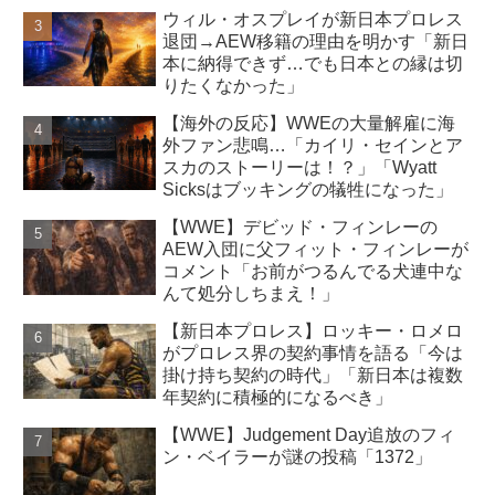
ウィル・オスプレイが新日本プロレス
退団→AEW移籍の理由を明かす「新日
本に納得できず…でも日本との縁は切
りたくなかった」
【海外の反応】WWEの大量解雇に海
外ファン悲鳴…「カイリ・セインとア
スカのストーリーは！？」「Wyatt
Sicksはブッキングの犠牲になった」
【WWE】デビッド・フィンレーの
AEW入団に父フィット・フィンレーが
コメント「お前がつるんでる犬連中な
んて処分しちまえ！」
【新日本プロレス】ロッキー・ロメロ
がプロレス界の契約事情を語る「今は
掛け持ち契約の時代」「新日本は複数
年契約に積極的になるべき」
【WWE】Judgement Day追放のフィ
ン・ベイラーが謎の投稿「1372」