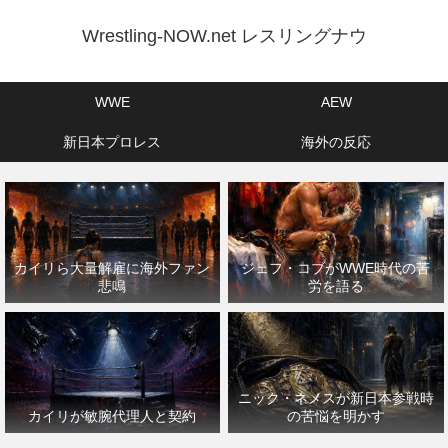
Wrestling-NOW.net レスリングナウ
WWE
AEW
新日本プロレス
海外の反応
カイリら大量解雇に海外ファン
ジェフ・コブがWWE時代の苦
悲鳴
労を語る
ニック・ネメスが新日本参戦時
カイリが敏腕代理人と契約
の苦悩を明かす