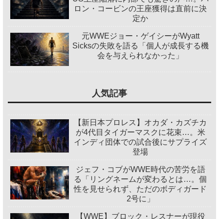
ロン・コービンの王座獲得は直前に決
定か
元WWEジョー・ゲイシーがWyatt
Sicksの失敗を語る「個人が成長する機
会を与えられなかった」
人気記事
【新日本プロレス】オカダ・カズチカ
が4代目タイガーマスクに花束…。米
インディ団体での試合後にサプライズ
登場
ジェフ・コブがWWE時代の苦労を語
る「リングネームが変わるとは…。個
性を見せられず、ただのボディガード
2号に」
【WWE】ブロック・レスナーが現役