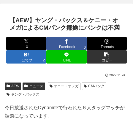
【AEW】ヤング・バックス＆ケニー・オ
メガによるCMパンク揶揄にパンクは不満
X
Facebook
Threads
0
はてブ
LINE
コピー
0
2022.11.24
AEW
ニュース
ケニー・オメガ
CMパンク
ヤング・バックス
今日放送されたDynamiteで行われた６人タッグマッチが
話題になっています。