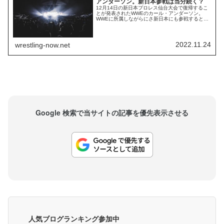
アンダーソン。新日本参戦は当分続く？
12月14日の新日本プロレス仙台大会で復帰するこ
とが発表されたWWEのカール・アンダーソン。
WWEに所属しながらにさ新日本にも参戦するとい
う離れ業を演じている彼ですが、新日本は事前に
彼のWWE復帰を知っており、その上で彼を計画に
残し続けているとされています。アンダーソン、
新日本、WWEの関係に問題はないようです。
2022.11.24
wrestling-now.net
Fightfulによれば、仙台でヒクレオを相手...
Google 検索で当サイトの記事を優先表示させる
人気ブログランキング参加中