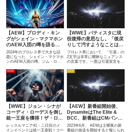
【AEW】ブロディ・キン
【WWE】バティスタに現
グがシェイン・マクマホン
役復帰の意思なし。「後戻
のAEW入団の噂を語る。
りして汚すようなことはし
「大炎上だろうね。でも、
ない」
2024年のプロレス界で大きな話
プロレス界において、「引退」の
俺は予測不可能なことに生
題になった、シェイン・マクマホ
2文字は非常に曖昧なニュアンス
ンのAEW入団の噂。ジム・ロス
の言葉です。一度は引退宣言をし
きがいを感じるよ」
のPodcast番組から始まったこの
たレスラーが復帰するという光景
噂は、トニー・カーン社長とシェ
はありきたりで、多くのレスラー
WWE
AEW
インの会談の実現や、WWE内部
が同じ道を歩んできました。しか
で「シェインは一度はAEWに登
し、俳優として大活躍する元
場するだろう」とささや...
WWEスーパースターで、2019
年...
【WWE】ジョン・シナが
【AEW】新番組開始後、
コーディ・ローデスを倒し
DynamiteはThe Elite &
統一王座を獲得！ザ・ロッ
BCC、新番組はCMパンク
クは登場せず、トラヴィ
＆FTRが仕切ると報じられ
レッスルマニア41・二日目のメ
2023年6月、 AEWは土曜夜の新
ス・スコットは仕返しを受
る
インイベントは統一王座戦！コー
番組の放送を開始すると報じられ