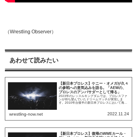
（Wrestling Observer）
あわせて読みたい
【新日本プロレス】ケニー・オメガが久々
の参戦への意気込みを語る。「AEWの、
プロレスのアンバサダーとして帰る」
2023年のレッスルキングダムでは、プロレスファ
ンが待ち望んでいたドリームマッチが実現しま
す。2010年台後半の新日本プロレスにおいて海外
戦略を牽引し、幾つもの名勝負を作り上げたケニ
ー､オメガ。そして、ケニーが2019年に新日本を去
った後のトップ外国人レスラーとして大活躍を続
2022.11.24
wrestling-now.net
けているウィル・オスプレイ。ついに２人のシン
グルマッチが実現するのです。２人の間には...
【新日本プロレス】復帰のWWEカール・