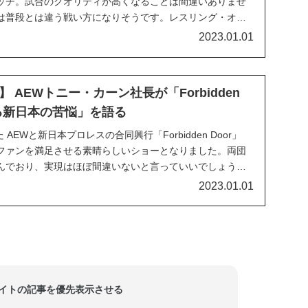
ッチ。試合のクオリティが高くなることは間違いありませ
は普段とは違う戦い方になりそうです。レスリング・オブ
ツァーによれば、ケニーと共にThe Eliteのメンバーとし
2023.01.01
ス時代のケニーのセコンドも務めていたヤ...
 AEWトニー・カーン社長が「Forbidden
ける新日本の苦悩」を語る
 AEWと新日本プロレスの合同興行「Forbidden Door」
ファンを満足させる素晴らしいショーとなりました。両団
んでおり、実現はほぼ間違いないと言っていいでしょう。
になるかどうかは不明ですが、今後も両団体のクロスオー
2023.01.01
EWのトニー・カーン社長は、P...
当サイトの記事を優先表示させる