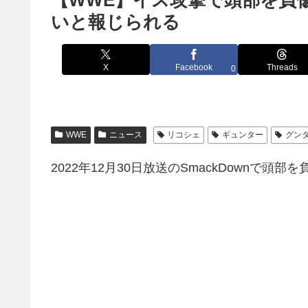
【WWE】イス攻撃で頭部を負
いと報じられる
X
Facebook
Threads
0
WWE
ニュース
リコシェ
ギュンター
グン
2022年12月30日放送のSmackDownで頭