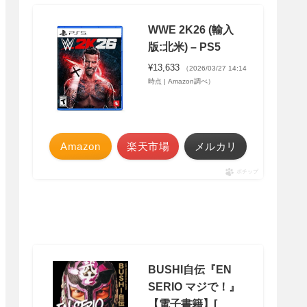
WWE 2K26 (輸入
版:北米) – PS5
¥13,633
（2026/03/27 14:14
時点 | Amazon調べ）
Amazon
楽天市場
メルカリ
ポチップ
BUSHI自伝『EN
SERIO マジで！』
【電子書籍】[