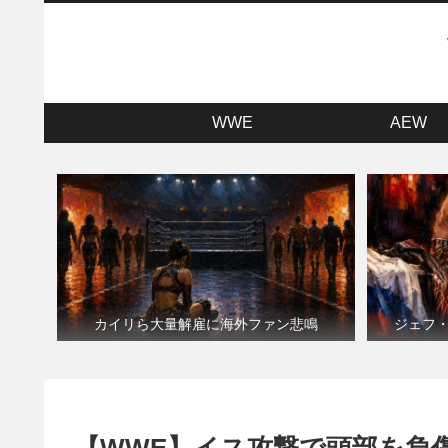
WWE
AEW
カイリら大量解雇に海外ファン悲鳴
ジェフ