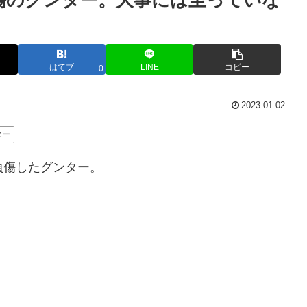
傷のグンター。大事には至っていな
はてブ
LINE
コピー
0
2023.01.02
ター
部を負傷したグンター。