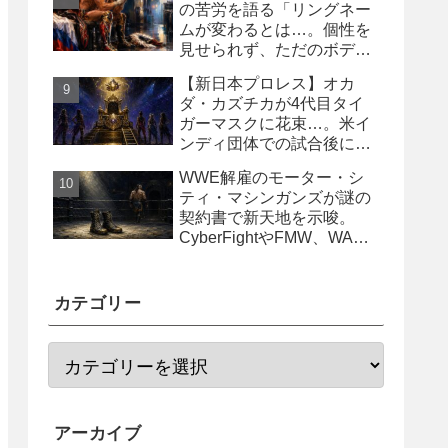
の苦労を語る「リングネー
ムが変わるとは…。個性を
見せられず、ただのボディ
ガード2号に」
【新日本プロレス】オカ
ダ・カズチカが4代目タイ
ガーマスクに花束…。米イ
ンディ団体での試合後にサ
プライズ登場
WWE解雇のモーター・シ
ティ・マシンガンズが謎の
契約書で新天地を示唆。
CyberFightやFMW、WAR
からオファー？
カテゴリー
アーカイブ