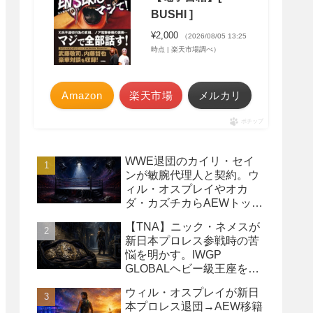
BUSHI ]
¥2,000
（2026/08/05 13:25
時点 | 楽天市場調べ）
Amazon
楽天市場
メルカリ
ポチップ
WWE退団のカイリ・セイ
ンが敏腕代理人と契約。ウ
ィル・オスプレイやオカ
ダ・カズチカらAEWトップ
レスラーたちを担当
【TNA】ニック・ネメスが
新日本プロレス参戦時の苦
悩を明かす。IWGP
GLOBALヘビー級王座を
TNAで防衛するプランが頓
ウィル・オスプレイが新日
挫
本プロレス退団→AEW移籍