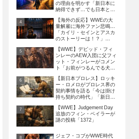
の理由を明かす「新日本に
納得できず…でも日本との
縁は切りたくなかった」
【海外の反応】WWEの大
量解雇に海外ファン悲鳴…
「カイリ・セインとアスカ
のストーリーは！？」
「Wyatt Sicksはブッキング
【WWE】デビッド・フィ
の犠牲になった」
ンレーのAEW入団に父フィ
ット・フィンレーがコメン
ト「お前がつるんでる犬連
中なんて処分しちまえ！」
【新日本プロレス】ロッキ
ー・ロメロがプロレス界の
契約事情を語る「今は掛け
持ち契約の時代」「新日本
は複数年契約に積極的にな
【WWE】Judgement Day
るべき」
追放のフィン・ベイラーが
謎の投稿「1372」
ジェフ・コブがWWE時代