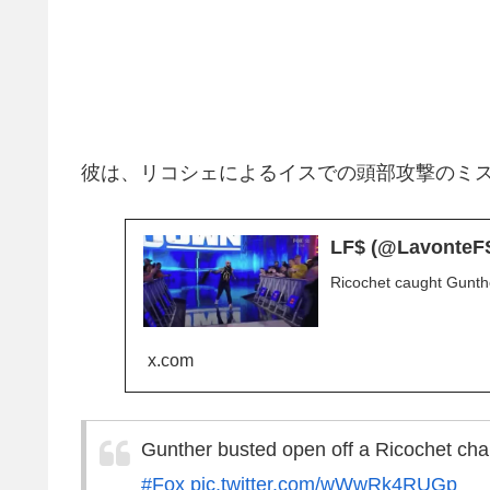
彼は、リコシェによるイスでの頭部攻撃のミ
LF$ (@LavonteFS
Ricochet caught Gunt
x.com
Gunther busted open off a Ricochet cha
#Fox
pic.twitter.com/wWwRk4RUGp