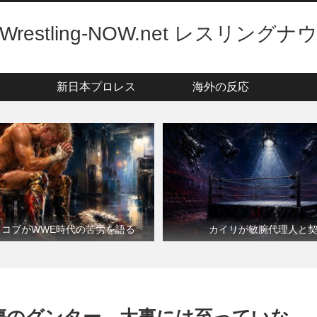
Wrestling-NOW.net レスリングナ
新日本プロレス
海外の反応
・コブがWWE時代の苦労を語る
カイリが敏腕代理人と