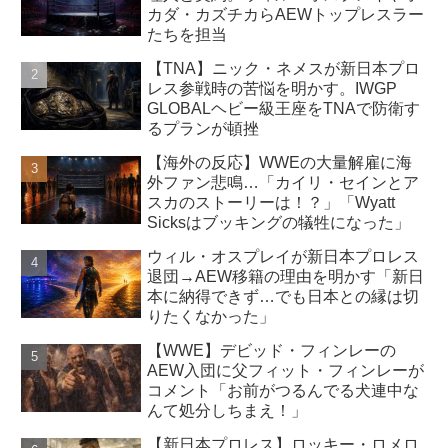
カダ・カズチカらAEWトップレスラー
たちを担当
【TNA】ニック・ネメスが新日本プロ
レス参戦時の苦悩を明かす。IWGP
GLOBALヘビー級王座をTNAで防衛す
るプランが頓挫
【海外の反応】WWEの大量解雇に海
外ファン悲鳴…「カイリ・セインとア
スカのストーリーは！？」「Wyatt
Sicksはブッキングの犠牲になった」
ウィル・オスプレイが新日本プロレス
退団→AEW移籍の理由を明かす「新日
本に納得できず…でも日本との縁は切
りたくなかった」
【WWE】デビッド・フィンレーの
AEW入団に父フィット・フィンレーが
コメント「お前がつるんでる犬連中な
んて処分しちまえ！」
【新日本プロレス】ロッキー・ロメロ