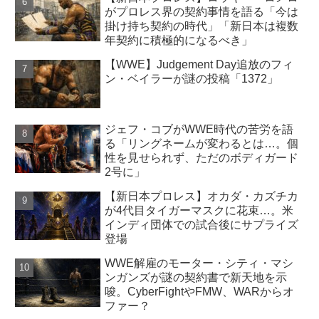
がプロレス界の契約事情を語る「今は
掛け持ち契約の時代」「新日本は複数
年契約に積極的になるべき」
【WWE】Judgement Day追放のフィ
ン・ベイラーが謎の投稿「1372」
ジェフ・コブがWWE時代の苦労を語
る「リングネームが変わるとは…。個
性を見せられず、ただのボディガード
2号に」
【新日本プロレス】オカダ・カズチカ
が4代目タイガーマスクに花束…。米
インディ団体での試合後にサプライズ
登場
WWE解雇のモーター・シティ・マシ
ンガンズが謎の契約書で新天地を示
唆。CyberFightやFMW、WARからオ
ファー？