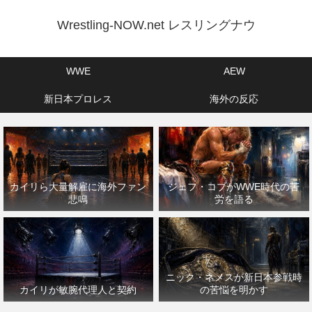
Wrestling-NOW.net レスリングナウ
WWE
AEW
新日本プロレス
海外の反応
カイリら大量解雇に海外ファン
ジェフ・コブがWWE時代の苦
悲鳴
労を語る
ニック・ネメスが新日本参戦時
カイリが敏腕代理人と契約
の苦悩を明かす