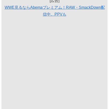
[広告]
WWE見るならAbemaプレミアム！RAW・SmackDown配
信中、PPVも