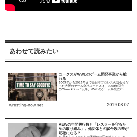
あわせて読みたい
ユークスがWWEのゲーム開発事業から離
れる
2005年から2012年まで新日本プロレスの親会社だ
った大阪のゲーム会社ユークスは、2000年発売
の"SmackDown"以降、WWEのゲーム事業に20年
近く関わってきました。Video Games Chronicleに
よると、ユークスはWWEのゲームシリーズ"WWE
2K"シリーズの開発から離れ、カリフォルニアを拠
点とするVisual Conceptsが開...
2019.08.07
wrestling-now.net
AEWの年間興行数と「レスラーを守るた
めの取り組み」。他団体との試合数の差が
明確になる？
10月からウィークリー番組の放送が始まるAEW。