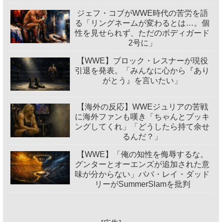
ジェフ・コブがWWE時代の苦労を語
る「リングネームが変わるとは…。個
性を見せられず、ただのボディガード
2号に」
【WWE】ブロック・レスナーが現役
引退を発表。「みんなに心から『あり
がとう』を言いたい」
【海外の反応】WWEジュリアの苦戦
に海外ファンも嘆き「ちゃんとブッキ
ングしてくれ」「どうしたら持て余せ
るんだ？」
【WWE】「俺の知性を侮辱するな。
グンターとオーエンズが追加された意
味が分からない」ババ・レイ・ダッド
リーがSummerSlamを批判