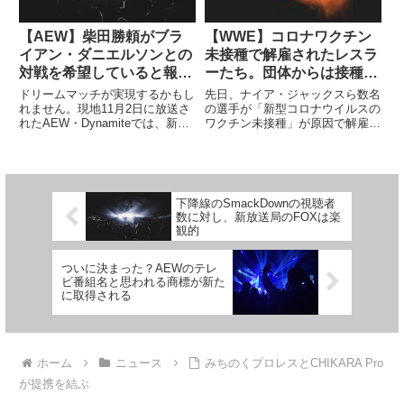
【AEW】柴田勝頼がブラ
【WWE】コロナワクチン
イアン・ダニエルソンとの
未接種で解雇されたレスラ
対戦を希望していると報じ
ーたち。団体からは接種を
られる
強制されていなかったと報
ドリームマッチが実現するかもし
先日、ナイア・ジャックスら数名
じられる
れません。現地11月2日に放送さ
の選手が「新型コロナウイルスの
れたAEW・Dynamiteでは、新日
ワクチン未接種」が原因で解雇さ
本プロレスの柴田勝頼がオレン
れたと報じられましたが、それに
ジ・キャシディの持つAEWオー
関連する噂です。レスリング・オ
ルアトランティック王座に挑戦表
ブザーバーのデイブ・メルツァー
明し、それが認められるというシ
によれば、WWEは選手たちに対
ーンがありました。2人...
してワクチン接種を指示してい
下降線のSmackDownの視聴者
な...
数に対し、新放送局のFOXは楽
観的
ついに決まった？AEWのテレ
ビ番組名と思われる商標が新た
に取得される
ホーム
ニュース
みちのくプロレスとCHIKARA Pro
が提携を結ぶ