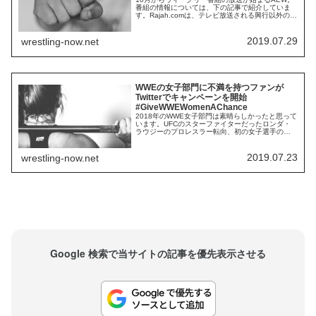
番組の情報については、下の記事で紹介していま
す。Rajah.comは、テレビ放送される興行以外の部
分について報じています。 年間興行数は100〜120
程度になる 51回の生放送、4回のPPVがあり、そ
の他の興行は土曜日の夜のハウスショーになる ト
2019.07.29
wrestling-now.net
ップレスラーたちがフレッシュかつ健康で、素晴
らしい試合を行うことが...
WWEの女子部門に不満を持つファンが
Twitterでキャンペーンを開始
#GiveWWEWomenAChance
2018年のWWE女子部門は素晴らしかったと思って
います。UFCのスターファイターだったロンダ・
ラウジーのプロレスラー転向、初の女子選手のみ
によるPPV"Evolution"開催、ベッキー・リンチと
いうカリスマの出現。2019年のレッスルマニア35
のメインイベントが史上初の女子選手による試合
2019.07.23
wrestling-now.net
になったことにも、その勢いが現れています。し
かし、2019年の女子部...
Google 検索で当サイトの記事を優先表示させる