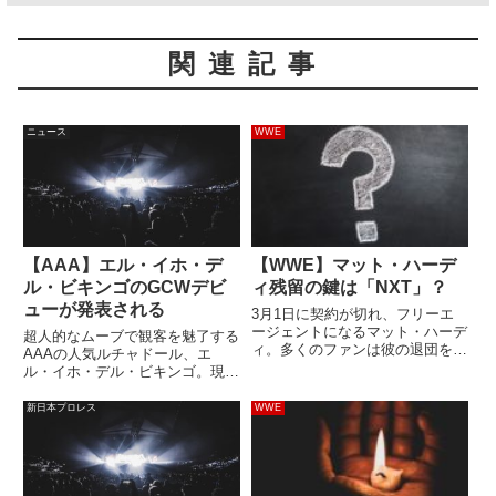
関連記事
ニュース
WWE
【AAA】エル・イホ・デ
【WWE】マット・ハーデ
ル・ビキンゴのGCWデビ
ィ残留の鍵は「NXT」？
ューが発表される
3月1日に契約が切れ、フリーエ
ージェントになるマット・ハーデ
超人的なムーブで観客を魅了する
ィ。多くのファンは彼の退団を予
AAAの人気ルチャドール、エ
想しており、Dirt Sheetが公開す
ル・イホ・デル・ビキンゴ。現在
る情報のほとんどが彼の退団を示
25歳の彼はついにアメリカのビ
唆するものでした。しかし、
ザを取得し、本格的な海外進出を
新日本プロレス
WWE
PWInsiderのマイク・ジョンソン
スタートさせようとしています。
はハーディが残留...
先日は左肘を脱臼してしまいまし
たが、意欲は衰えていません。今
日...