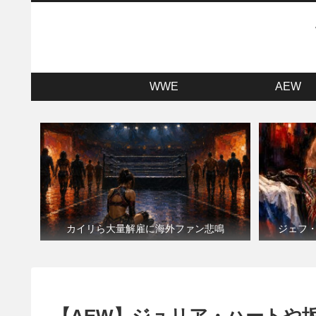
WWE
AEW
カイリら大量解雇に海外ファン悲鳴
ジェフ