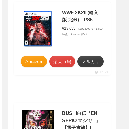
WWE 2K26 (輸入
版:北米) – PS5
¥13,633
（2026/03/27 14:14
時点 | Amazon調べ）
Amazon
楽天市場
メルカリ
ポチップ
BUSHI自伝『EN
SERIO マジで！』
【電子書籍】[