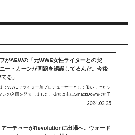
フがAEWの「元WWE女性ライターとの契
ニー・カーンが問題を認識してるんだ。今後
持てる」
近までWWEでライター兼プロデューサーとして働いてきたジ
ンの入団を発表しました。彼女は主にSmackDownの女子
AEWデビューが予想されているメルセデス・モネ（サーシ
2024.02.25
しいようです。AEWではコンテンツ開発部門担当副社長と
ー後はタッグを組んでクリエイティブ...
アーチャーがRevolutionに出場へ。ウォード