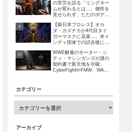
の苦労を語る「リングネー
ムが変わるとは…。個性を
見せられず、ただのボディ
ガード2号に」
【新日本プロレス】オカ
ダ・カズチカが4代目タイ
ガーマスクに花束…。米イ
ンディ団体での試合後にサ
プライズ登場
WWE解雇のモーター・シ
ティ・マシンガンズが謎の
契約書で新天地を示唆。
CyberFightやFMW、WAR
からオファー？
カテゴリー
アーカイブ