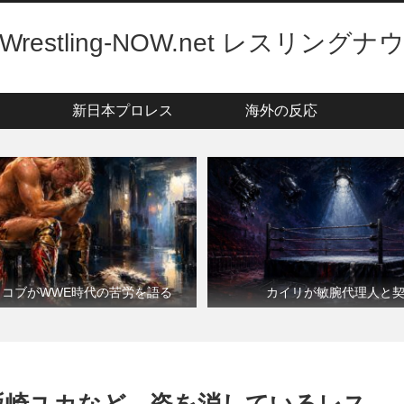
Wrestling-NOW.net レスリングナ
新日本プロレス
海外の反応
・コブがWWE時代の苦労を語る
カイリが敏腕代理人と