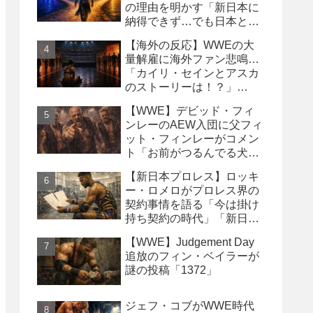
の理由を明かす「新日本に
納得できず…でも日本との
縁は切りたくなかった」
【海外の反応】WWEの大
量解雇に海外ファン悲鳴…
「カイリ・セインとアスカ
のストーリーは！？」
「Wyatt Sicksはブッキング
【WWE】デビッド・フィ
の犠牲になった」
ンレーのAEW入団に父フィ
ット・フィンレーがコメン
ト「お前がつるんでる犬連
中なんて処分しちまえ！」
【新日本プロレス】ロッキ
ー・ロメロがプロレス界の
契約事情を語る「今は掛け
持ち契約の時代」「新日本
は複数年契約に積極的にな
【WWE】Judgement Day
るべき」
追放のフィン・ベイラーが
謎の投稿「1372」
ジェフ・コブがWWE時代