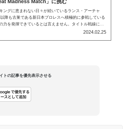
 Madness Match」に挑む
ッキングに恵まれない日々が続いているランス・アーチャ
移籍以降も古巣である新日本プロレスへ積極的に参戦している
彼の力を発揮できているとは言えません。タイトル戦線に絡
したが、2022年以降はテレビ番組での試合を組まれない傾
2024.02.25
彼のパフォーマンスが衰えたわけではなく...
当サイトの記事を優先表示させる