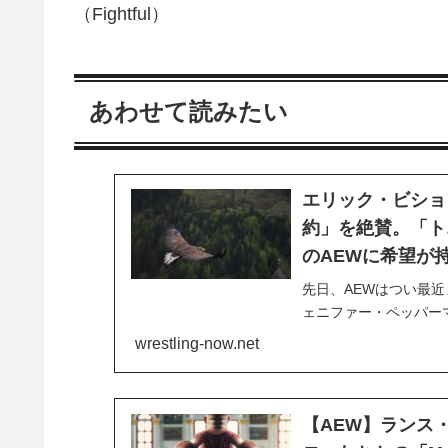
（Fightful）
あわせて読みたい
エリック・ビショ
約」を絶賛。「ト
のAEWに希望が
先日、AEWはつい最
ェニファー・ペッパーマ
部門を担当し、3月の
wrestling-now.net
ャ・バンクス）とも親
して働き、モネのデビュ
【AEW】ランス・