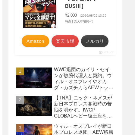
BUSHI ]
¥2,000
（2026/08/05 13:25
時点 | 楽天市場調べ）
Amazon
楽天市場
メルカリ
ポチップ
WWE退団のカイリ・セイ
ンが敏腕代理人と契約。ウ
ィル・オスプレイやオカ
ダ・カズチカらAEWトップ
レスラーたちを担当
【TNA】ニック・ネメスが
新日本プロレス参戦時の苦
悩を明かす。IWGP
GLOBALヘビー級王座を
TNAで防衛するプランが頓
ウィル・オスプレイが新日
挫
本プロレス退団→AEW移籍