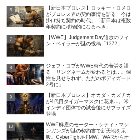
【新日本プロレス】ロッキー・ロメロ
がプロレス界の契約事情を語る「今は
掛け持ち契約の時代」「新日本は複数
年契約に積極的になるべき」
【WWE】Judgement Day追放のフィ
ン・ベイラーが謎の投稿「1372」
ジェフ・コブがWWE時代の苦労を語
る「リングネームが変わるとは…。個
性を見せられず、ただのボディガード
2号に」
【新日本プロレス】オカダ・カズチカ
が4代目タイガーマスクに花束…。米
インディ団体での試合後にサプライズ
登場
WWE解雇のモーター・シティ・マシ
ンガンズが謎の契約書で新天地を示
唆。CyberFightやFMW、WARからオ