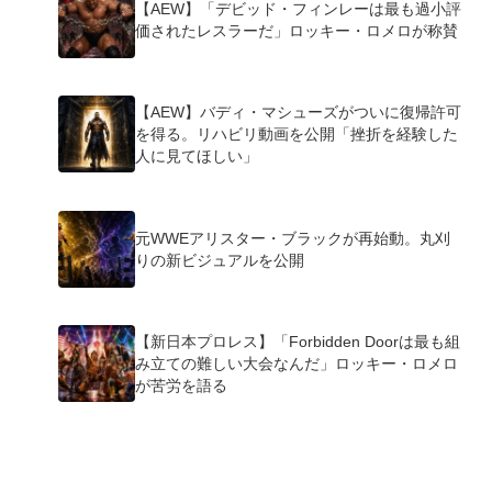
【AEW】「デビッド・フィンレーは最も過小評
価されたレスラーだ」ロッキー・ロメロが称賛
【AEW】バディ・マシューズがついに復帰許可
を得る。リハビリ動画を公開「挫折を経験した
人に見てほしい」
元WWEアリスター・ブラックが再始動。丸刈
りの新ビジュアルを公開
【新日本プロレス】「Forbidden Doorは最も組
み立ての難しい大会なんだ」ロッキー・ロメロ
が苦労を語る