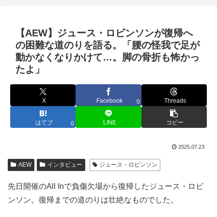
【AEW】ジュース・ロビンソンが復帰へ
の困難な道のりを語る。「腰の怪我で足が
動かなくなりかけて…。脚の骨折も怖かっ
たよ」
X
Facebook
Threads
0
はてブ
LINE
コピー
0
2025.07.23
AEW
インタビュー
ジュース・ロビンソン
先日開催のAll Inで負傷欠場から復帰したジュース・ロビ
ンソン。復帰までの道のりは壮絶なものでした。