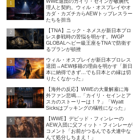
WWE退団のカイリ・セインが敏腕代
理人と契約。ウィル・オスプレイやオ
カダ・カズチカらAEWトップレスラー
たちを担当
【TNA】ニック・ネメスが新日本プロ
レス参戦時の苦悩を明かす。IWGP
GLOBALヘビー級王座をTNAで防衛す
るプランが頓挫
ウィル・オスプレイが新日本プロレス
退団→AEW移籍の理由を明かす「新日
本に納得できず…でも日本との縁は切
りたくなかった」
【海外の反応】WWEの大量解雇に海
外ファン悲鳴…「カイリ・セインとア
スカのストーリーは！？」「Wyatt
Sicksはブッキングの犠牲になった」
【WWE】デビッド・フィンレーの
AEW入団に父フィット・フィンレーが
コメント「お前がつるんでる犬連中な
んて処分しちまえ！」