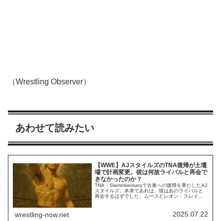
（Wrestling Observer）
あわせて読みたい
【WWE】AJスタイルズのTNA復帰が土壇
場で計画変更。彼は何故ライバルと再会で
きなかったのか？
TNA・Slammiversaryで古巣への復帰を果たしたAJ
スタイルズ。本来であれば、彼はあのライバルと
再会するはずでした。ムースとレオン・スレイタ
ーによるXディビジョン王座戦の終了後に登場した
AJは、若干二十歳にして王座を獲得したスレイタ
ーを賞賛。世代交代を象徴する瞬間を作りまし
2025.07.22
wrestling-now.net
た。しかし、これは彼とTNAが想定していたシー