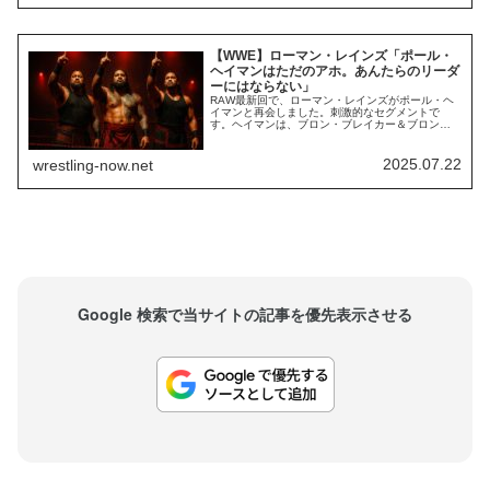
ンではありませんでした。Spo...
【WWE】ローマン・レインズ「ポール・
ヘイマンはただのアホ。あんたらのリーダ
ーにはならない」
RAW最新回で、ローマン・レインズがポール・ヘ
イマンと再会しました。刺激的なセグメントで
す。ヘイマンは、ブロン・ブレイカー＆ブロンソ
ン・リードを引き連れて登場。なんと、レインズ
に対して「負傷したセス・ロリンズの代わりに、
この新勢力のリーダーになってくれ」と提案しま
2025.07.22
wrestling-now.net
した。あんたは永遠に俺のファミリーだ。俺はト
ライバルチーフを愛してる。これに対し。レイン
ズはキッ...
Google 検索で当サイトの記事を優先表示させる