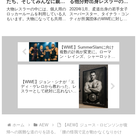
たち、そしてみんなに親切
る他分野出身レスラーの苦
なCMパンク
悩」
大物レスラーの中には、個人用の
2020年1月、柔道出身の若手女子
ロッカールームを利用している人
スーパースター、タイナラ・コン
もいます。大物になっても共用の
ティが所属団体のWWEに対して
部屋を使う人もおり、個々人の性
リリースを要求しました。これは
格が出るところですね。PW
受け入れられなかったものの、彼
Torchのウェド・ケラーは、AEW
女は4月の大リストラで解雇され
のロッカールーム事情を伝えてい
ました。最新インタビューの中
ます。Codyやヤング・バ...
で、彼女は「WWEにおける他...
【WWE】SummerSlamに向け
複数の計画が変更に。ローマ
ン・レインズ、シャーロット・
フレアー、アレクサ・ブリスら
が影響を受ける
【WWE】ジョン・シナが「エ
ディ・ゲレロから教わった、レ
スラーとして絶対に忘れないア
ドバイス」を語る
ホーム
AEW
【AEW】ジュース・ロビンソンが復
帰への困難な道のりを語る。「腰の怪我で足が動かなくなりかけ