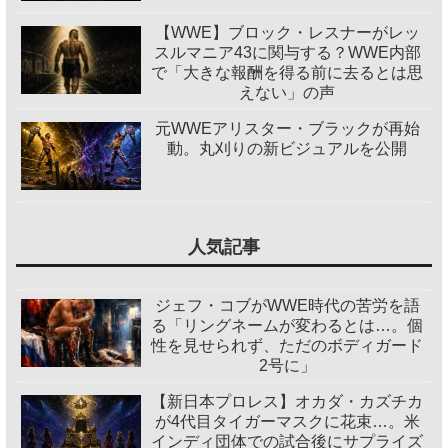
【WWE】ブロック・レスナーがレッ
スルマニア43に関与する？WWE内部
で「大きな報酬を得る前に去るとは思
えない」の声
元WWEアリスター・ブラックが再始
動。丸刈りの新ビジュアルを公開
人気記事
ジェフ・コブがWWE時代の苦労を語
る「リングネームが変わるとは…。個
性を見せられず、ただのボディガード
2号に」
【新日本プロレス】オカダ・カズチカ
が4代目タイガーマスクに花束…。米
インディ団体での試合後にサプライズ