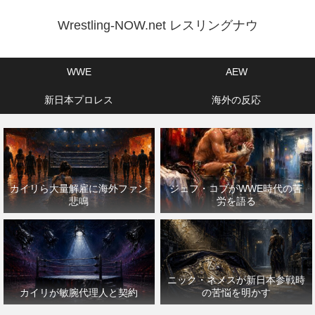
Wrestling-NOW.net レスリングナウ
WWE
AEW
新日本プロレス
海外の反応
カイリら大量解雇に海外ファン
ジェフ・コブがWWE時代の苦
悲鳴
労を語る
ニック・ネメスが新日本参戦時
カイリが敏腕代理人と契約
の苦悩を明かす