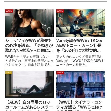
WWE
WWE
ショッツィがWWE退団後
Variety誌がWWE / TKO＆
の心境を語る。「身動きが
AEWトニー・カーン社長
取れない生活から自由にな
を「2024年に大型契約を
った。これからが楽しみ」
成立させた人物」リストに
WWEから「契約を更新しない」
アメリカのエンタメ業界専門誌
選出。AEWの市場価値は
と通告され、事実上の解雇となっ
Varietyが、WWE / TKOとAEWト
たショッツィ。自由を謳歌できる
ニー・カーン社長を
業界3位
ようになったことを喜んでいま
「Dealmakers 2024」のリストに
す。2019年にWWEと契約した彼
選出しました。2024年に大型契
AEW
WWE
女はNXTで個性的なキャラクター
約を成立させた組織や人物を紹介
の人気選手として活躍。NXT女子
するこのリストは、「クライアン
タッグ王座も獲得しました...
トのために尽...
【AEW】自分専用のロッ
【WWE】タイナラ・コン
カールームがあるレスラー
ティが語る「WWEにおけ