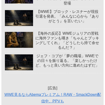
登場
【WWE】ブロック・レスナーが現役
引退を発表。「みんなに心から『あり
がとう』を言いたい」
【海外の反応】WWEジュリアの苦戦
に海外ファンも嘆き「ちゃんとブッキ
ングしてくれ」「どうしたら持て余せ
るんだ？」
ジェフ・コブが「夢の職場」WWEで
の日々を振り返る。「楽しかったけ
ど、もっと良い方向に進めたはずだ」
[広告]
WWE見るならAbemaプレミアム！RAW・SmackDown配
信中、PPVも