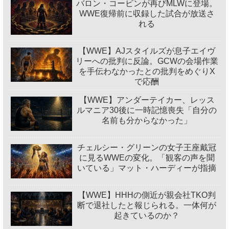
バロン・コービンが再びMLWに登場。
WWE復帰前に収録した試合が放送さ
れる
【WWE】AJスタイルズが息子エイヴ
リーへの批判に反論。GCWの会場作業
を手伝わなかったとの批判をめぐりX
で応酬
【WWE】アンダーテイカー、レッス
ルマニア30後に一時記憶喪失「自分の
名前も分からなかった」
チェルシー・グリーンの女子王座戴冠
に見るWWEの変化。「観客の声を聞
いている」マット・ハーディーが指摘
【WWE】HHHの側近が親会社TKO判
断で退社したと報じられる。一体何が
起きているのか？