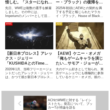
惜しむ。「スターになれた
ー・ブラック）の復帰を望
かも」
んでいると報じられる
先日、WWEは複数の選手を解雇
2025年初頭にAEWとの契約を満
しました。その中には、
了する予定と報じられたマラカ
Imperiumのメンバーとして活躍
イ・ブラック。House of Blackの
したジョバンニ・ヴィンチも含ま
メンバーとして活躍中の彼です
れていました。2024年はシング
が、以前から「ブッキングに不満
WWE
AEW
ルプレイヤーとしてチャンスを与
を持っている」という話があり、
えられそうな気配があったものの
2022年には実際にAEWに対して
伸び悩み、契約を失いました。
リリースを要...
W...
【新日本プロレス】アレッ
【AEW】ケニー・オメガ
クス・ジェリー
「俺もゲームキャラを演じ
「KUSHIDAとのTime
たい…サモア・ジョーが
Splitters復活は、コロナが
『龍が如く8外伝』に出て
2020年1月、当時フリーエージェ
大のゲーム好きとして知られ、東
なければWWEでもっと続
て羨ましかった」
ントだったアレックス・ジェリー
京ゲームショウにも積極的に参加
は、かつて彼が新日本プロレスへ
しているケニー・オメガ。彼のゲ
いたはず」
参戦していた時に組んでいた
ーム愛はプロレスラーとしての活
KUSHIDAとのタッグチーム
動にも常に反映されており、技の
「Time Splitters」を復活させる
レパートリーや入場曲、リングギ
ため、 NXTへ初参戦しました。
アに大きな影響を与えています。
クリス・セイビ...
そんな彼にとって、ゲームやド
ACHのWWEに対する「レイシ
ラ...
ストたち」発言について、ブッ
カーTが持論を語る