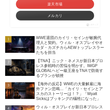
楽天市場
メルカリ
ポチップ
WWE退団のカイリ・セインが敏腕代
理人と契約。ウィル・オスプレイやオ
カダ・カズチカらAEWトップレスラー
たちを担当
【TNA】ニック・ネメスが新日本プロ
レス参戦時の苦悩を明かす。IWGP
GLOBALヘビー級王座をTNAで防衛す
るプランが頓挫
【海外の反応】WWEの大量解雇に海
外ファン悲鳴…「カイリ・セインとア
スカのストーリーは！？」「Wyatt
Sicksはブッキングの犠牲になった」
ウィル・オスプレイが新日本プロレス