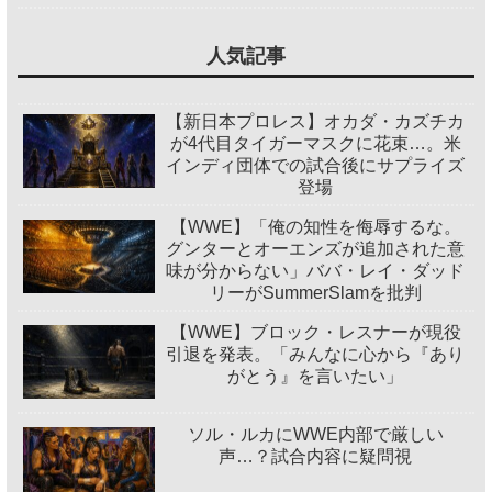
人気記事
【新日本プロレス】オカダ・カズチカ
が4代目タイガーマスクに花束…。米
インディ団体での試合後にサプライズ
登場
【WWE】「俺の知性を侮辱するな。
グンターとオーエンズが追加された意
味が分からない」ババ・レイ・ダッド
リーがSummerSlamを批判
【WWE】ブロック・レスナーが現役
引退を発表。「みんなに心から『あり
がとう』を言いたい」
ソル・ルカにWWE内部で厳しい
声…？試合内容に疑問視