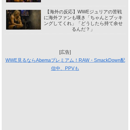
【海外の反応】WWEジュリアの苦戦
に海外ファンも嘆き「ちゃんとブッキ
ングしてくれ」「どうしたら持て余せ
るんだ？」
[広告]
WWE見るならAbemaプレミアム！RAW・SmackDown配
信中、PPVも