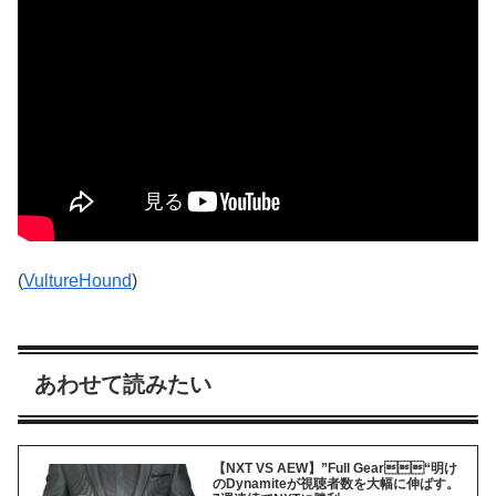
(
VultureHound
)
あわせて読みたい
【NXT VS AEW】”Full Gear“明け
のDynamiteが視聴者数を大幅に伸ばす。