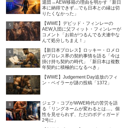
退団→AEW移籍の理由を明かす「新日
本に納得できず…でも日本との縁は切
りたくなかった」
【WWE】デビッド・フィンレーの
AEW入団に父フィット・フィンレーが
コメント「お前がつるんでる犬連中な
んて処分しちまえ！」
【新日本プロレス】ロッキー・ロメロ
がプロレス界の契約事情を語る「今は
掛け持ち契約の時代」「新日本は複数
年契約に積極的になるべき」
【WWE】Judgement Day追放のフィ
ン・ベイラーが謎の投稿「1372」
ジェフ・コブがWWE時代の苦労を語
る「リングネームが変わるとは…。個
性を見せられず、ただのボディガード
2号に」