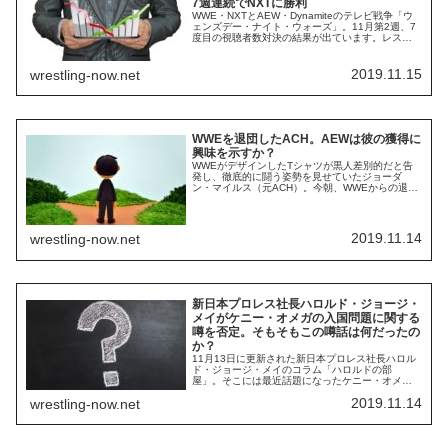
7週連続でNXTに勝利
WWE・NXTとAEW・Dynamiteのテレビ戦争「ウ
ェンズデー・ナイト・ウォーズ」。11月第2週、7
度目の視聴者数対決の結果が出ています。レスリ
ング・オブザーバーによれば、現地時間11月13日
放送分の視聴者数は次の通り。 NXT：750,000世
帯（前週813,000世帯。8％減） Dynamite：
2019.11.15
wrestling-now.net
957,000世帯（前週822,000世帯。16％増）...
WWEを退団したACH。AEWは彼の獲得に
興味を示すか？
WWEがデザインしたTシャツが黒人差別的だと告
発し、徹底的に闘う姿勢を見せていたジョーダ
ン・マイルス（元ACH）。今朝、WWEからの退団
を表明し、Twitterアカウント名をACHに戻しまし
た。インディ界への復帰に向かっているようで
す。詳しくは下の記事、そしてそこにある関連記
事をご覧ください。WWE・NXTとのテレビ戦争
2019.11.14
wrestling-now.net
「ウェンズデー・ナイト・ウォーズ」の真...
新日本プロレス社長ハロルド・ジョージ・
メイがケニー・オメガの入国問題に関する
噂を否定。そもそもこの噂話は何だったの
か？
11月13日に更新された新日本プロレス社長ハロル
ド・ジョージ・メイのコラム「ハロルドの部
屋」。そこには最近話題になったケニー・オメガ
の日本入国問題に関する噂を否定する文章が綴ら
2019.11.14
wrestling-now.net
れていました。ところで数日前に、ケニー・オメ
ガ選手の日本入国を新日本プロレスが妨害しよう
とした、という信じられない噂が一部で出ていま
したが、そんなことを一企業ができるわけがな
く、する意...