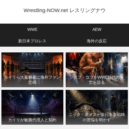
Wrestling-NOW.net レスリングナウ
WWE
AEW
新日本プロレス
海外の反応
カイリら大量解雇に海外ファン
ジェフ・コブがWWE時代の苦
悲鳴
労を語る
ニック・ネメスが新日本参戦時
カイリが敏腕代理人と契約
の苦悩を明かす