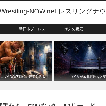
Wrestling-NOW.net レスリングナ
新日本プロレス
海外の反応
・コブがWWE時代の苦労を語る
カイリが敏腕代理人と