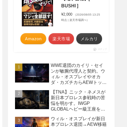
BUSHI ]
¥2,000
（2026/08/05 13:25
時点 | 楽天市場調べ）
Amazon
楽天市場
メルカリ
ポチップ
WWE退団のカイリ・セイ
ンが敏腕代理人と契約。ウ
ィル・オスプレイやオカ
ダ・カズチカらAEWトップ
レスラーたちを担当
【TNA】ニック・ネメスが
新日本プロレス参戦時の苦
悩を明かす。IWGP
GLOBALヘビー級王座を
TNAで防衛するプランが頓
ウィル・オスプレイが新日
挫
本プロレス退団→AEW移籍