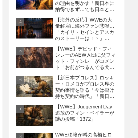
の理由を明かす「新日本に
納得できず…でも日本との
縁は切りたくなかった」
【海外の反応】WWEの大
量解雇に海外ファン悲鳴…
「カイリ・セインとアスカ
のストーリーは！？」
「Wyatt Sicksはブッキング
【WWE】デビッド・フィ
の犠牲になった」
ンレーのAEW入団に父フィ
ット・フィンレーがコメン
ト「お前がつるんでる犬連
中なんて処分しちまえ！」
【新日本プロレス】ロッキ
ー・ロメロがプロレス界の
契約事情を語る「今は掛け
持ち契約の時代」「新日本
は複数年契約に積極的にな
【WWE】Judgement Day
るべき」
追放のフィン・ベイラーが
謎の投稿「1372」
WWE移籍が噂の高橋ヒロ