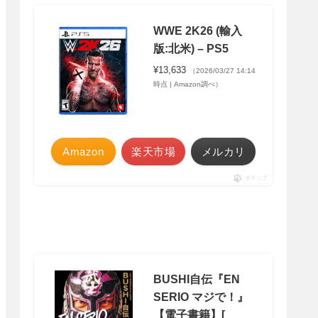
WWE 2K26 (輸入
版:北米) – PS5
¥13,633
（2026/03/27 14:14
時点 | Amazon調べ）
Amazon
楽天市場
メルカリ
ポチップ
BUSHI自伝『EN
SERIO マジで！』
【電子書籍】[