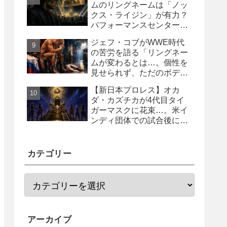
ムのリングネームは「ノッ
クス・ライジン」が有力？
パフォーマンスセンター入
り目前と報じられる
ジェフ・コブがWWE時代
の苦労を語る「リングネー
ムが変わるとは…。個性を
見せられず、ただのボディ
ガード2号に」
【新日本プロレス】オカ
ダ・カズチカが4代目タイ
ガーマスクに花束…。米イ
ンディ団体での試合後にサ
プライズ登場
カテゴリー
アーカイブ