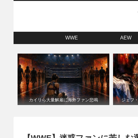
WWE
AEW
カイリら大量解雇に海外ファン悲鳴
ジェフ