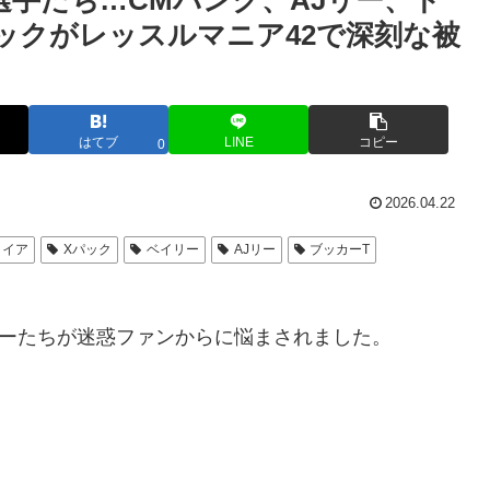
選手たち…CMパンク、AJリー、ド
ックがレッスルマニア42で深刻な被
はてブ
LINE
コピー
0
2026.04.22
タイア
Xパック
ベイリー
AJリー
ブッカーT
ターたちが迷惑ファンからに悩まされました。